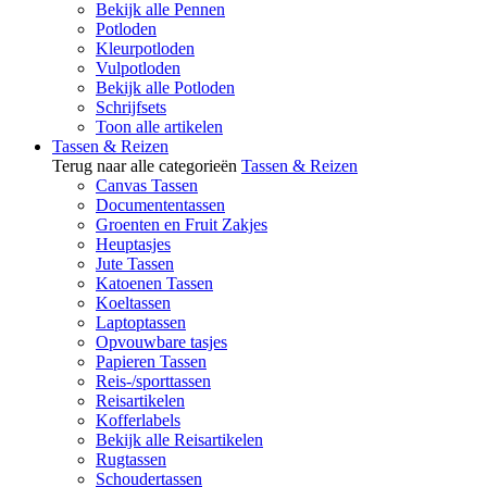
Bekijk alle Pennen
Potloden
Kleurpotloden
Vulpotloden
Bekijk alle Potloden
Schrijfsets
Toon alle artikelen
Tassen & Reizen
Terug naar alle categorieën
Tassen & Reizen
Canvas Tassen
Documententassen
Groenten en Fruit Zakjes
Heuptasjes
Jute Tassen
Katoenen Tassen
Koeltassen
Laptoptassen
Opvouwbare tasjes
Papieren Tassen
Reis-/sporttassen
Reisartikelen
Kofferlabels
Bekijk alle Reisartikelen
Rugtassen
Schoudertassen