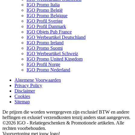
IGO Promo Italia
IGO Promo België
IGO Promo Belgique
IGO Profil Sverige
IGO Profil Danmark
IGO Objets Pub France
IGO Werbeartikel Deutschland
IGO Promo Ireland
IGO Promo Suomi
IGO Werbeartikel Schweiz
IGO Promo United Kingdom
IGO Profil Norge
IGO Promo Nederland
Algemene Voorwaarden
Privacy Policy
Disclaimer
Cookies
Sitemap
De prijzen die worden weergegeven zijn exclusief BTW en andere
heffingen en exlusief verzendkosten tenzij anders staat aangegeven.
©2026 IGO - Relatiegeschenken & Promotionele artikelen. Alle
rechten voorbehouden.
Voorvertoning met jouw logo!