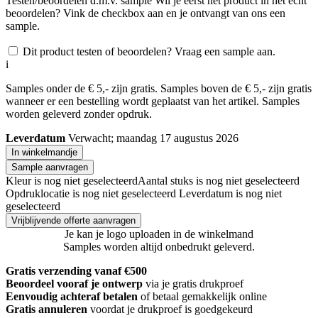
Testen/beoordelen d.m.v. sample
Wil je eerst het product in het echt
beoordelen? Vink de checkbox aan en je ontvangt van ons een
sample.
Dit product testen of beoordelen? Vraag een sample aan.
i
Samples onder de € 5,- zijn gratis. Samples boven de € 5,- zijn gratis
wanneer er een bestelling wordt geplaatst van het artikel. Samples
worden geleverd zonder opdruk.
Leverdatum
Verwacht; maandag 17 augustus 2026
In winkelmandje
Sample aanvragen
Kleur is nog niet geselecteerd
Aantal stuks is nog niet geselecteerd
Opdruklocatie is nog niet geselecteerd
Leverdatum is nog niet
geselecteerd
Vrijblijvende offerte aanvragen
Je kan je logo uploaden in de winkelmand
Samples worden altijd onbedrukt geleverd.
Gratis verzending vanaf €500
Beoordeel vooraf je ontwerp
via je gratis drukproef
Eenvoudig achteraf betalen
of betaal gemakkelijk online
Gratis annuleren
voordat je drukproef is goedgekeurd