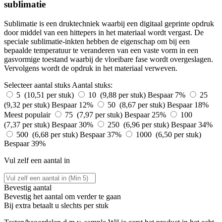
sublimatie
Sublimatie is een druktechniek waarbij een digitaal geprinte opdruk
door middel van een hittepers in het materiaal wordt vergast. De
speciale sublimatie-inkten hebben de eigenschap om bij een
bepaalde temperatuur te veranderen van een vaste vorm in een
gasvormige toestand waarbij de vloeibare fase wordt overgeslagen.
Vervolgens wordt de opdruk in het materiaal verweven.
Selecteer aantal stuks
Aantal stuks:
5 (10,51 per stuk)
10 (9,88 per stuk)
Bespaar 7%
25
(9,32 per stuk)
Bespaar 12%
50 (8,67 per stuk)
Bespaar 18%
Meest populair
75 (7,97 per stuk)
Bespaar 25%
100
(7,37 per stuk)
Bespaar 30%
250 (6,96 per stuk)
Bespaar 34%
500 (6,68 per stuk)
Bespaar 37%
1000 (6,50 per stuk)
Bespaar 39%
Vul zelf een aantal in
Bevestig aantal
Bevestig het aantal om verder te gaan
Bij
extra betaalt u slechts
per stuk