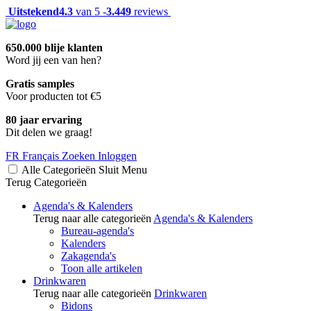
Uitstekend
4.3
van 5 -
3.449
reviews
650.000 blije klanten
Word jij een van hen?
Gratis samples
Voor producten tot €5
80 jaar ervaring
Dit delen we graag!
FR
Français
Zoeken
Inloggen
Alle Categorieën
Sluit
Menu
Terug
Categorieën
Agenda's & Kalenders
Terug naar alle categorieën
Agenda's & Kalenders
Bureau-agenda's
Kalenders
Zakagenda's
Toon alle artikelen
Drinkwaren
Terug naar alle categorieën
Drinkwaren
Bidons