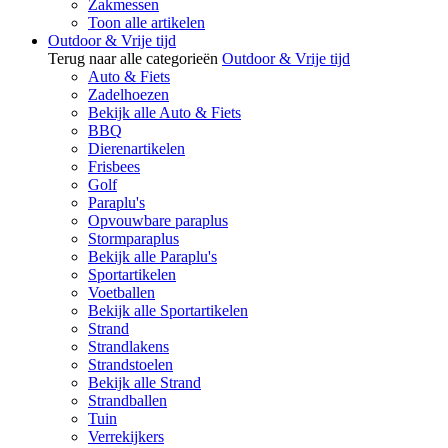
Zakmessen
Toon alle artikelen
Outdoor & Vrije tijd
Terug naar alle categorieën
Outdoor & Vrije tijd
Auto & Fiets
Zadelhoezen
Bekijk alle Auto & Fiets
BBQ
Dierenartikelen
Frisbees
Golf
Paraplu's
Opvouwbare paraplus
Stormparaplus
Bekijk alle Paraplu's
Sportartikelen
Voetballen
Bekijk alle Sportartikelen
Strand
Strandlakens
Strandstoelen
Bekijk alle Strand
Strandballen
Tuin
Verrekijkers