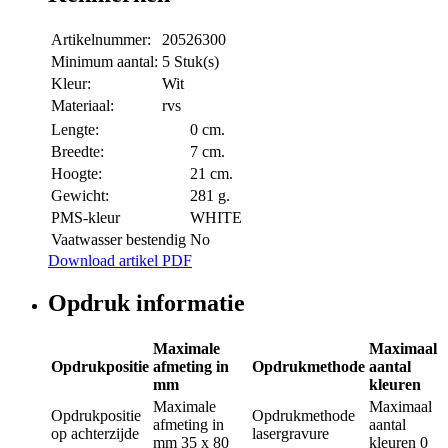
Artikelnummer:
20526300
Minimum aantal:
5 Stuk(s)
Kleur:
Wit
Materiaal:
rvs
Lengte:
0 cm.
Breedte:
7 cm.
Hoogte:
21 cm.
Gewicht:
281 g.
PMS-kleur
WHITE
Vaatwasser bestendig
No
Download artikel PDF
Opdruk informatie
Maximale
Maximaal
Opdrukpositie
afmeting in
Opdrukmethode
aantal
mm
kleuren
Maximale
Maximaal
Opdrukpositie
Opdrukmethode
afmeting in
aantal
op achterzijde
lasergravure
mm
35 x 80
kleuren
0