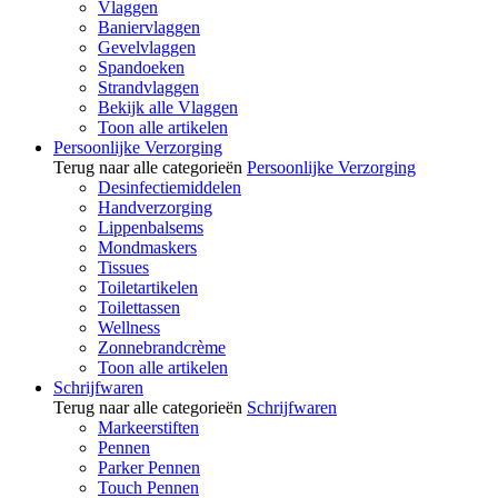
Vlaggen
Baniervlaggen
Gevelvlaggen
Spandoeken
Strandvlaggen
Bekijk alle Vlaggen
Toon alle artikelen
Persoonlijke Verzorging
Terug naar alle categorieën
Persoonlijke Verzorging
Desinfectiemiddelen
Handverzorging
Lippenbalsems
Mondmaskers
Tissues
Toiletartikelen
Toilettassen
Wellness
Zonnebrandcrème
Toon alle artikelen
Schrijfwaren
Terug naar alle categorieën
Schrijfwaren
Markeerstiften
Pennen
Parker Pennen
Touch Pennen