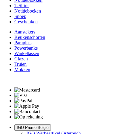
Notitieblokken
T-Shirts
Notitieboeken
Snoep
Geschenken
Aanstekers
Keukenschorten
Paraplu's
Powerbanks
Winkeltassen
Glazen
Truien
Mokken
IGO Promo België
IGO Werbeartikel Österreich