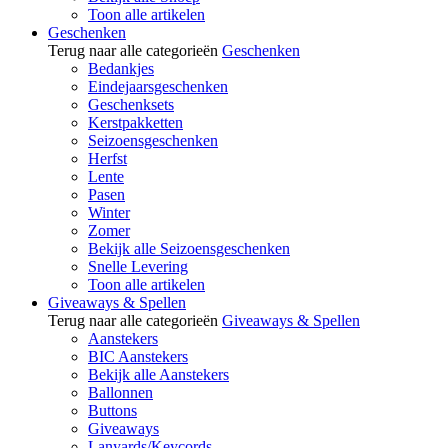
Toon alle artikelen
Geschenken
Terug naar alle categorieën
Geschenken
Bedankjes
Eindejaarsgeschenken
Geschenksets
Kerstpakketten
Seizoensgeschenken
Herfst
Lente
Pasen
Winter
Zomer
Bekijk alle Seizoensgeschenken
Snelle Levering
Toon alle artikelen
Giveaways & Spellen
Terug naar alle categorieën
Giveaways & Spellen
Aanstekers
BIC Aanstekers
Bekijk alle Aanstekers
Ballonnen
Buttons
Giveaways
Lanyards/Keycords