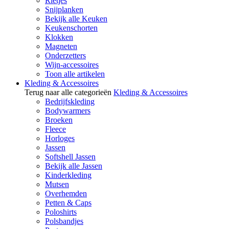
Rietjes
Snijplanken
Bekijk alle Keuken
Keukenschorten
Klokken
Magneten
Onderzetters
Wijn-accessoires
Toon alle artikelen
Kleding & Accessoires
Terug naar alle categorieën
Kleding & Accessoires
Bedrijfskleding
Bodywarmers
Broeken
Fleece
Horloges
Jassen
Softshell Jassen
Bekijk alle Jassen
Kinderkleding
Mutsen
Overhemden
Petten & Caps
Poloshirts
Polsbandjes