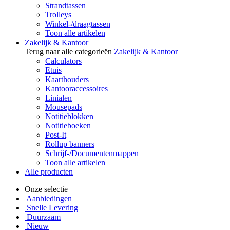
Strandtassen
Trolleys
Winkel-/draagtassen
Toon alle artikelen
Zakelijk & Kantoor
Terug naar alle categorieën
Zakelijk & Kantoor
Calculators
Etuis
Kaarthouders
Kantooraccessoires
Linialen
Mousepads
Notitieblokken
Notitieboeken
Post-It
Rollup banners
Schrijf-/Documentenmappen
Toon alle artikelen
Alle producten
Onze selectie
Aanbiedingen
Snelle Levering
Duurzaam
Nieuw