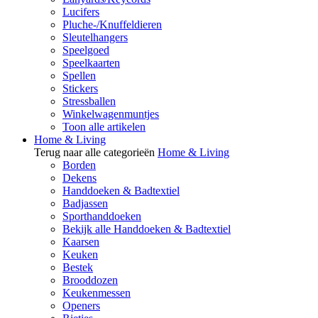
Lucifers
Pluche-/Knuffeldieren
Sleutelhangers
Speelgoed
Speelkaarten
Spellen
Stickers
Stressballen
Winkelwagenmuntjes
Toon alle artikelen
Home & Living
Terug naar alle categorieën
Home & Living
Borden
Dekens
Handdoeken & Badtextiel
Badjassen
Sporthanddoeken
Bekijk alle Handdoeken & Badtextiel
Kaarsen
Keuken
Bestek
Brooddozen
Keukenmessen
Openers