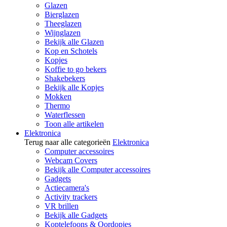
Glazen
Bierglazen
Theeglazen
Wijnglazen
Bekijk alle Glazen
Kop en Schotels
Kopjes
Koffie to go bekers
Shakebekers
Bekijk alle Kopjes
Mokken
Thermo
Waterflessen
Toon alle artikelen
Elektronica
Terug naar alle categorieën
Elektronica
Computer accessoires
Webcam Covers
Bekijk alle Computer accessoires
Gadgets
Actiecamera's
Activity trackers
VR brillen
Bekijk alle Gadgets
Koptelefoons & Oordopjes