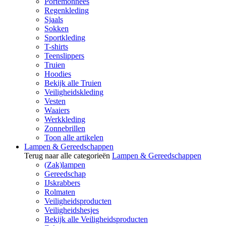
Portemonnees
Regenkleding
Sjaals
Sokken
Sportkleding
T-shirts
Teenslippers
Truien
Hoodies
Bekijk alle Truien
Veiligheidskleding
Vesten
Waaiers
Werkkleding
Zonnebrillen
Toon alle artikelen
Lampen & Gereedschappen
Terug naar alle categorieën
Lampen & Gereedschappen
(Zak)lampen
Gereedschap
IJskrabbers
Rolmaten
Veiligheidsproducten
Veiligheidshesjes
Bekijk alle Veiligheidsproducten