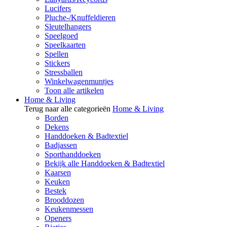
Lucifers
Pluche-/Knuffeldieren
Sleutelhangers
Speelgoed
Speelkaarten
Spellen
Stickers
Stressballen
Winkelwagenmuntjes
Toon alle artikelen
Home & Living
Terug naar alle categorieën
Home & Living
Borden
Dekens
Handdoeken & Badtextiel
Badjassen
Sporthanddoeken
Bekijk alle Handdoeken & Badtextiel
Kaarsen
Keuken
Bestek
Brooddozen
Keukenmessen
Openers