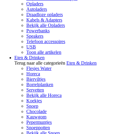
Opladers
Autoladers
Draadloze opladers
Kabels & Adapters
Bekijk alle Opladers
Powerbanks
Speakers
Telefoon accessoires
USB
Toon alle artikelen
Eten & Drinken
Terug naar alle categorieën
Eten & Drinken
Flesjes Water
Horeca
Bierviltjes
Borrelplanken
Servetten
Bekijk alle Horeca
Koekjes
Snoep
Chocolade
Kauwgom
Pepermuntjes
Snoeppotten
Bekijk alle Snoep