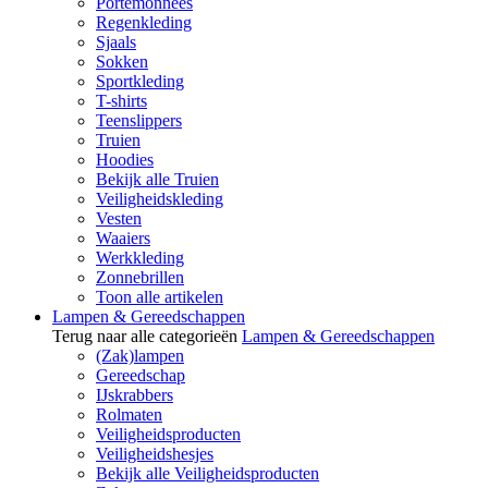
Portemonnees
Regenkleding
Sjaals
Sokken
Sportkleding
T-shirts
Teenslippers
Truien
Hoodies
Bekijk alle Truien
Veiligheidskleding
Vesten
Waaiers
Werkkleding
Zonnebrillen
Toon alle artikelen
Lampen & Gereedschappen
Terug naar alle categorieën
Lampen & Gereedschappen
(Zak)lampen
Gereedschap
IJskrabbers
Rolmaten
Veiligheidsproducten
Veiligheidshesjes
Bekijk alle Veiligheidsproducten