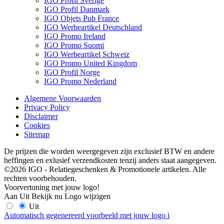
IGO Profil Sverige
IGO Profil Danmark
IGO Objets Pub France
IGO Werbeartikel Deutschland
IGO Promo Ireland
IGO Promo Suomi
IGO Werbeartikel Schweiz
IGO Promo United Kingdom
IGO Profil Norge
IGO Promo Nederland
Algemene Voorwaarden
Privacy Policy
Disclaimer
Cookies
Sitemap
De prijzen die worden weergegeven zijn exclusief BTW en andere
heffingen en exlusief verzendkosten tenzij anders staat aangegeven.
©2026 IGO - Relatiegeschenken & Promotionele artikelen. Alle
rechten voorbehouden.
Voorvertoning met jouw logo!
Aan
Uit
Bekijk nu
Logo wijzigen
Uit
Automatisch gegenereerd voorbeeld met jouw logo
i