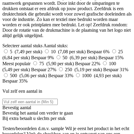
raamwerk gespannen wordt. Door inkt door de uitsparingen te
drukken ontstaat er een afdruk op jouw product. Zeefdruk is een
druktechniek die gebruikt wordt voor zowel grafische doeleinden als
voor de industrie. Zo kan er textiel mee bedrukt worden maar
worden er ook printplaten mee bedrukt. Let op! Zeefdruk rondom:
Door de rotatie van de drukmachine is de plaatsing van het logo niet
altijd gelijk uitgelijnd.
Selecteer aantal stuks
Aantal stuks:
5 (7,49 per stuk)
10 (7,08 per stuk)
Bespaar 6%
25
(6,84 per stuk)
Bespaar 9%
50 (6,39 per stuk)
Bespaar 15%
Meest populair
75 (5,90 per stuk)
Bespaar 22%
100
(5,49 per stuk)
Bespaar 27%
250 (5,19 per stuk)
Bespaar 31%
500 (5,06 per stuk)
Bespaar 33%
1000 (4,93 per stuk)
Bespaar 35%
Vul zelf een aantal in
Bevestig aantal
Bevestig het aantal om verder te gaan
Bij
extra betaalt u slechts
per stuk
Testen/beoordelen d.m.v. sample
Wil je eerst het product in het echt
beoordelen? Vink de checkbox aan en je ontvangt van ons een