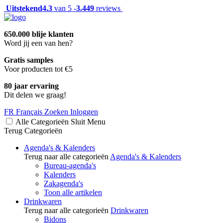
Uitstekend
4.3
van 5 -
3.449
reviews
650.000 blije klanten
Word jij een van hen?
Gratis samples
Voor producten tot €5
80 jaar ervaring
Dit delen we graag!
FR
Français
Zoeken
Inloggen
Alle Categorieën
Sluit
Menu
Terug
Categorieën
Agenda's & Kalenders
Terug naar alle categorieën
Agenda's & Kalenders
Bureau-agenda's
Kalenders
Zakagenda's
Toon alle artikelen
Drinkwaren
Terug naar alle categorieën
Drinkwaren
Bidons