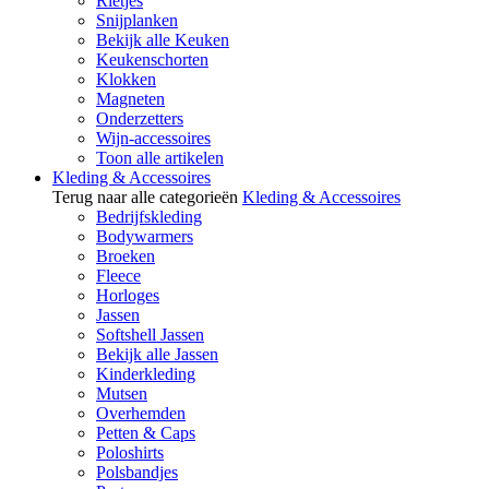
Rietjes
Snijplanken
Bekijk alle Keuken
Keukenschorten
Klokken
Magneten
Onderzetters
Wijn-accessoires
Toon alle artikelen
Kleding & Accessoires
Terug naar alle categorieën
Kleding & Accessoires
Bedrijfskleding
Bodywarmers
Broeken
Fleece
Horloges
Jassen
Softshell Jassen
Bekijk alle Jassen
Kinderkleding
Mutsen
Overhemden
Petten & Caps
Poloshirts
Polsbandjes