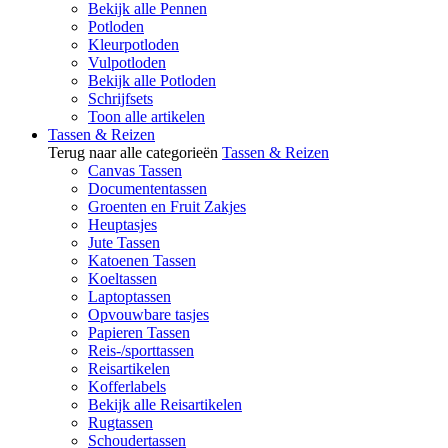
Bekijk alle Pennen
Potloden
Kleurpotloden
Vulpotloden
Bekijk alle Potloden
Schrijfsets
Toon alle artikelen
Tassen & Reizen
Terug naar alle categorieën
Tassen & Reizen
Canvas Tassen
Documententassen
Groenten en Fruit Zakjes
Heuptasjes
Jute Tassen
Katoenen Tassen
Koeltassen
Laptoptassen
Opvouwbare tasjes
Papieren Tassen
Reis-/sporttassen
Reisartikelen
Kofferlabels
Bekijk alle Reisartikelen
Rugtassen
Schoudertassen