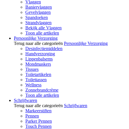
Vlaggen
Baniervlaggen
Gevelvlaggen
Spandoeken
Strandvlaggen
Bekijk alle Vlaggen
Toon alle artikelen
Persoonlijke Verzorging
Terug naar alle categorieën
Persoonlijke Verzorging
Desinfectiemiddelen
Handverzorging
Lippenbalsems
Mondmaskers
Tissues
Toiletartikelen
Toilettassen
Wellness
Zonnebrandcrème
Toon alle artikelen
Schrijfwaren
Terug naar alle categorieën
Schrijfwaren
Markeerstiften
Pennen
Parker Pennen
Touch Pennen