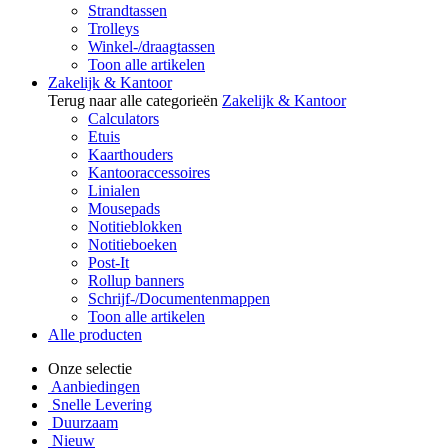
Strandtassen
Trolleys
Winkel-/draagtassen
Toon alle artikelen
Zakelijk & Kantoor
Terug naar alle categorieën
Zakelijk & Kantoor
Calculators
Etuis
Kaarthouders
Kantooraccessoires
Linialen
Mousepads
Notitieblokken
Notitieboeken
Post-It
Rollup banners
Schrijf-/Documentenmappen
Toon alle artikelen
Alle producten
Onze selectie
Aanbiedingen
Snelle Levering
Duurzaam
Nieuw