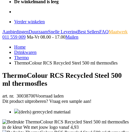
De winkelmand is leeg
Verder winkelen
Aanbiedingen
Duurzaam
Snelle Levering
Best Sellers
FAQ
Maatwerk
011 559 009
Ma-Vr 08.00 - 17.00
Mailen
Home
Drinkwaren
Thermo
ThermoColour RCS Recycled Steel 500 ml thermosfles
ThermoColour RCS Recycled Steel 500
ml thermosfles
art. nr. 30038700
Voorraad laden
Dit product uitproberen? Vraag een sample aan!
(deels) gerecycled materiaal