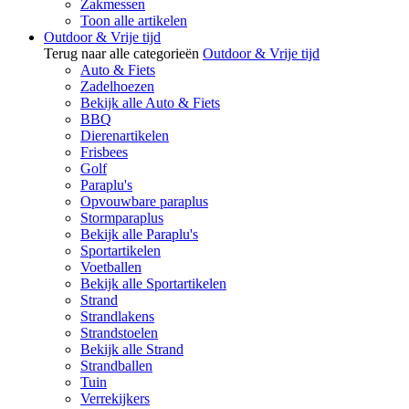
Zakmessen
Toon alle artikelen
Outdoor & Vrije tijd
Terug naar alle categorieën
Outdoor & Vrije tijd
Auto & Fiets
Zadelhoezen
Bekijk alle Auto & Fiets
BBQ
Dierenartikelen
Frisbees
Golf
Paraplu's
Opvouwbare paraplus
Stormparaplus
Bekijk alle Paraplu's
Sportartikelen
Voetballen
Bekijk alle Sportartikelen
Strand
Strandlakens
Strandstoelen
Bekijk alle Strand
Strandballen
Tuin
Verrekijkers