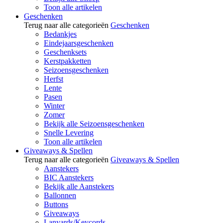
Toon alle artikelen
Geschenken
Terug naar alle categorieën
Geschenken
Bedankjes
Eindejaarsgeschenken
Geschenksets
Kerstpakketten
Seizoensgeschenken
Herfst
Lente
Pasen
Winter
Zomer
Bekijk alle Seizoensgeschenken
Snelle Levering
Toon alle artikelen
Giveaways & Spellen
Terug naar alle categorieën
Giveaways & Spellen
Aanstekers
BIC Aanstekers
Bekijk alle Aanstekers
Ballonnen
Buttons
Giveaways
Lanyards/Keycords