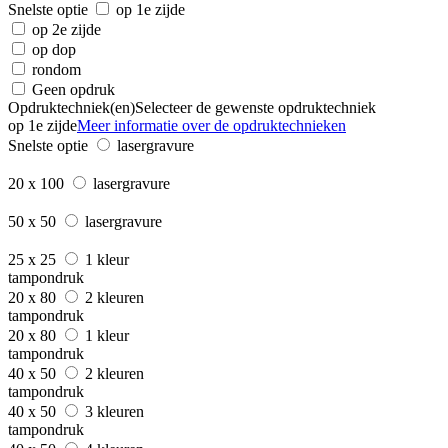
Snelste optie
op 1e zijde
op 2e zijde
op dop
rondom
Geen opdruk
Opdruktechniek(en)
Selecteer de gewenste opdruktechniek
op 1e zijde
Meer informatie over de opdruktechnieken
Snelste optie
lasergravure
20 x 100
lasergravure
50 x 50
lasergravure
25 x 25
1 kleur
tampondruk
20 x 80
2 kleuren
tampondruk
20 x 80
1 kleur
tampondruk
40 x 50
2 kleuren
tampondruk
40 x 50
3 kleuren
tampondruk