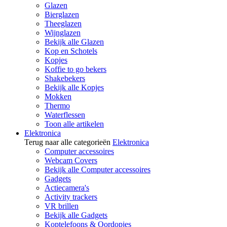
Glazen
Bierglazen
Theeglazen
Wijnglazen
Bekijk alle Glazen
Kop en Schotels
Kopjes
Koffie to go bekers
Shakebekers
Bekijk alle Kopjes
Mokken
Thermo
Waterflessen
Toon alle artikelen
Elektronica
Terug naar alle categorieën
Elektronica
Computer accessoires
Webcam Covers
Bekijk alle Computer accessoires
Gadgets
Actiecamera's
Activity trackers
VR brillen
Bekijk alle Gadgets
Koptelefoons & Oordopjes