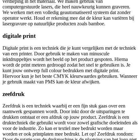
verdieping in het materiaal. We maken gebruik van
computergestuurde lasers, die heel nauwkeurig kunnen graveren.
We werken met een volledig geautomatiseerd systeem dat zonder
operator werkt. Houd er rekening mee dat de kleur kan variëren bij
lasergravure op natuurlijke producten zoals bamboe.
digitale print
Digitale print is een techniek die je kunt vergelijken met de techniek
van een printer. Door gebruik te maken van minuscule
inktdruppeltjes wordt het beeld op het product gespoten. Hierna
wordt de print meteen gedroogd zodat het snel te gebruiken is. Je
kunt jouw ontwerp full colour bedrukken met digitale print.
Hiervoor kun je het beste CMYK kleurwaardes gebruiken. Wanneer
je gebruik maakt van PMS kan de kleur afwijken.
zeefdruk
Zeefdruk is een techniek waarbij er een fijn stuk gaas over een
raamwerk gespannen wordt. Door inkt door de uitsparingen te
drukken ontstaat er een afdruk op jouw product. Zeefdruk is een
druktechniek die gebruikt wordt voor zowel grafische doeleinden als
voor de industrie. Zo kan er textiel mee bedrukt worden maar
worden er ook printplaten mee bedrukt. Let op! Zeefdruk rondom:
Door de rotatie van de drukmachine is de plaatsing van het logo niet