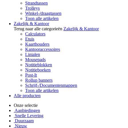
Strandtassen
Trolleys
Winkel-/draagtassen
Toon alle artikelen
Zakelijk & Kantoor
Terug naar alle categorieën
Zakelijk & Kantoor
Calculators
Etuis
Kaarthouders
Kantooraccessoires
Linialen
Mousepads
Notitieblokken
Notitieboeken
Post-It
Rollup banners
Schrijf-/Documentenmappen
Toon alle artikelen
Alle producten
Onze selectie
Aanbiedingen
Snelle Levering
Duurzaam
Nieuw