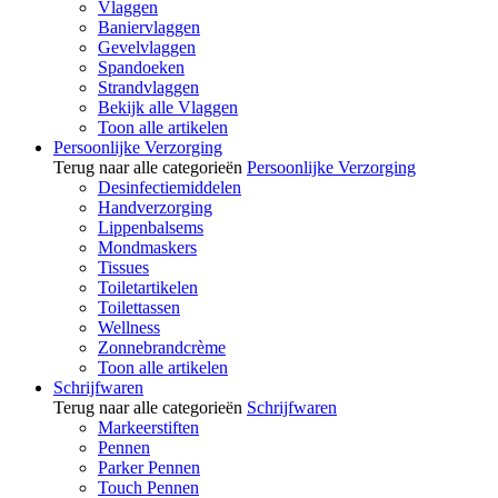
Vlaggen
Baniervlaggen
Gevelvlaggen
Spandoeken
Strandvlaggen
Bekijk alle Vlaggen
Toon alle artikelen
Persoonlijke Verzorging
Terug naar alle categorieën
Persoonlijke Verzorging
Desinfectiemiddelen
Handverzorging
Lippenbalsems
Mondmaskers
Tissues
Toiletartikelen
Toilettassen
Wellness
Zonnebrandcrème
Toon alle artikelen
Schrijfwaren
Terug naar alle categorieën
Schrijfwaren
Markeerstiften
Pennen
Parker Pennen
Touch Pennen