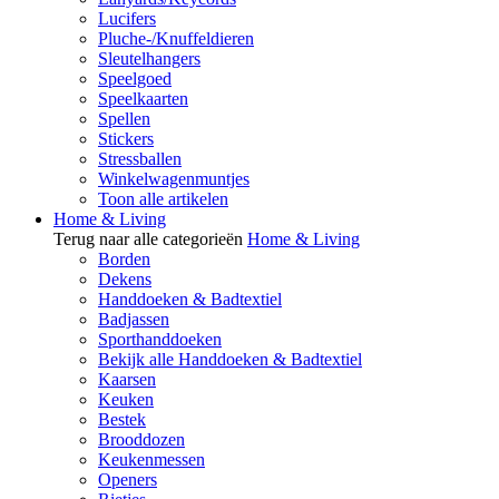
Lucifers
Pluche-/Knuffeldieren
Sleutelhangers
Speelgoed
Speelkaarten
Spellen
Stickers
Stressballen
Winkelwagenmuntjes
Toon alle artikelen
Home & Living
Terug naar alle categorieën
Home & Living
Borden
Dekens
Handdoeken & Badtextiel
Badjassen
Sporthanddoeken
Bekijk alle Handdoeken & Badtextiel
Kaarsen
Keuken
Bestek
Brooddozen
Keukenmessen
Openers