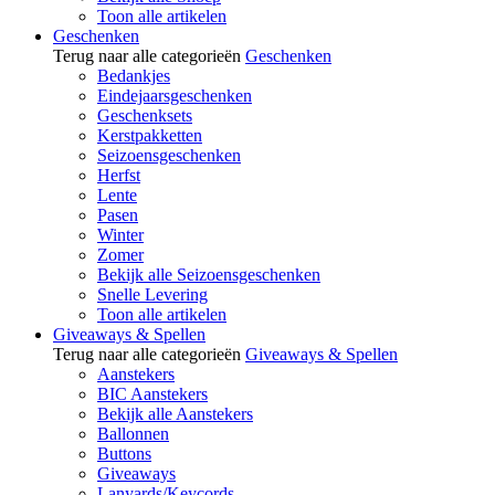
Toon alle artikelen
Geschenken
Terug naar alle categorieën
Geschenken
Bedankjes
Eindejaarsgeschenken
Geschenksets
Kerstpakketten
Seizoensgeschenken
Herfst
Lente
Pasen
Winter
Zomer
Bekijk alle Seizoensgeschenken
Snelle Levering
Toon alle artikelen
Giveaways & Spellen
Terug naar alle categorieën
Giveaways & Spellen
Aanstekers
BIC Aanstekers
Bekijk alle Aanstekers
Ballonnen
Buttons
Giveaways
Lanyards/Keycords