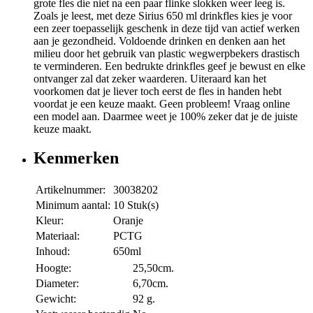
grote fles die niet na een paar flinke slokken weer leeg is.
Zoals je leest, met deze Sirius 650 ml drinkfles kies je voor
een zeer toepasselijk geschenk in deze tijd van actief werken
aan je gezondheid. Voldoende drinken en denken aan het
milieu door het gebruik van plastic wegwerpbekers drastisch
te verminderen. Een bedrukte drinkfles geef je bewust en elke
ontvanger zal dat zeker waarderen. Uiteraard kan het
voorkomen dat je liever toch eerst de fles in handen hebt
voordat je een keuze maakt. Geen probleem! Vraag online
een model aan. Daarmee weet je 100% zeker dat je de juiste
keuze maakt.
Kenmerken
Artikelnummer:
30038202
Minimum aantal:
10 Stuk(s)
Kleur:
Oranje
Materiaal:
PCTG
Inhoud:
650ml
Hoogte:
25,50cm.
Diameter:
6,70cm.
Gewicht:
92 g.