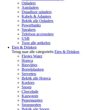
Opladers
Autoladers
Draadloze opladers
Kabels & Adapters
Bekijk alle Opladers
Powerbanks
Speakers
Telefoon accessoires
USB
Toon alle artikelen
Eten & Drinken
Terug naar alle categorieën
Eten & Drinken
Flesjes Water
Horeca
Bierviltjes
Borrelplanken
Servetten
Bekijk alle Horeca
Koekjes
Snoep
Chocolade
Kauwgom
Pepermuntjes
Snoeppotten
Bekijk alle Snoep