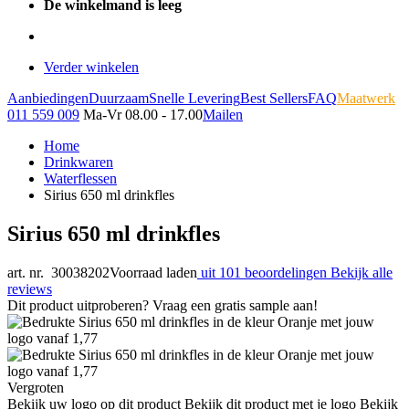
De winkelmand is leeg
Verder winkelen
Aanbiedingen
Duurzaam
Snelle Levering
Best Sellers
FAQ
Maatwerk
011 559 009
Ma-Vr 08.00 - 17.00
Mailen
Home
Drinkwaren
Waterflessen
Sirius 650 ml drinkfles
Sirius 650 ml drinkfles
art. nr. 30038202
Voorraad laden
uit 101 beoordelingen
Bekijk alle
reviews
Dit product uitproberen? Vraag een gratis sample aan!
Vergroten
Bekijk uw logo op dit product
Bekijk dit product met je logo
Bekijk