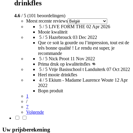
drinkfles
4.6
/ 5 (101 beoordelingen)
Meest recente reviews
5 / 5
LIVE FORM THE
02 Apr 2026
Mooie kwaliteit
5 / 5
Hazebrouck
03 Dec 2022
Que ce soit la gourde ou l’impression, tout est de
très bonne qualité ! Le rendu est super, je
recommande
5 / 5
Nick Proot
11 Nov 2022
Prima druk op kwaliteitsfles 👊
5 / 5
Vrije Basisschool t Landuiterk
07 Oct 2022
Heel mooie drinkfles
4 / 5
Ekium - Madame Laurence Woute
12 Apr
2022
Bopn produit
1
/
7
Volgende
Uw prijsberekening