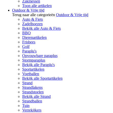
Zakmessen
Toon alle artikelen
Outdoor & Vrije tijd
Terug naar alle categorieën
Outdoor & Vrije tijd
Auto & Fiets
Zadelhoezen
Bekijk alle Auto & Fiets
BBQ
Dierenartikelen
Frisbees
Golf
Paraplu's
Opvouwbare paraplus
Stormparaplus
Bekijk alle Paraplu's
Sportartikelen
Voetballen
Bekijk alle Sportartikelen
Strand
Strandlakens
Strandstoelen
Bekijk alle Strand
Strandballen
Tuin
Verrekijkers