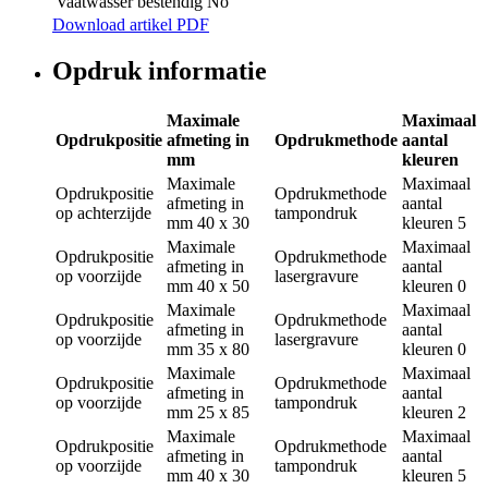
Vaatwasser bestendig
No
Download artikel PDF
Opdruk informatie
Maximale
Maximaal
Opdrukpositie
afmeting in
Opdrukmethode
aantal
mm
kleuren
Maximale
Maximaal
Opdrukpositie
Opdrukmethode
afmeting in
aantal
op achterzijde
tampondruk
mm
40 x 30
kleuren
5
Maximale
Maximaal
Opdrukpositie
Opdrukmethode
afmeting in
aantal
op voorzijde
lasergravure
mm
40 x 50
kleuren
0
Maximale
Maximaal
Opdrukpositie
Opdrukmethode
afmeting in
aantal
op voorzijde
lasergravure
mm
35 x 80
kleuren
0
Maximale
Maximaal
Opdrukpositie
Opdrukmethode
afmeting in
aantal
op voorzijde
tampondruk
mm
25 x 85
kleuren
2
Maximale
Maximaal
Opdrukpositie
Opdrukmethode
afmeting in
aantal
op voorzijde
tampondruk
mm
40 x 30
kleuren
5