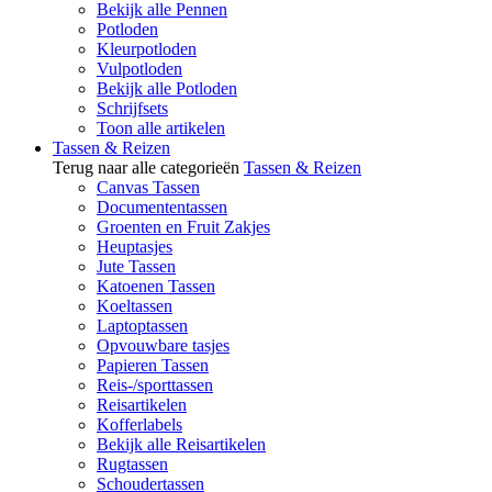
Bekijk alle Pennen
Potloden
Kleurpotloden
Vulpotloden
Bekijk alle Potloden
Schrijfsets
Toon alle artikelen
Tassen & Reizen
Terug naar alle categorieën
Tassen & Reizen
Canvas Tassen
Documententassen
Groenten en Fruit Zakjes
Heuptasjes
Jute Tassen
Katoenen Tassen
Koeltassen
Laptoptassen
Opvouwbare tasjes
Papieren Tassen
Reis-/sporttassen
Reisartikelen
Kofferlabels
Bekijk alle Reisartikelen
Rugtassen
Schoudertassen