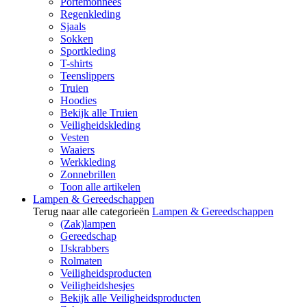
Portemonnees
Regenkleding
Sjaals
Sokken
Sportkleding
T-shirts
Teenslippers
Truien
Hoodies
Bekijk alle Truien
Veiligheidskleding
Vesten
Waaiers
Werkkleding
Zonnebrillen
Toon alle artikelen
Lampen & Gereedschappen
Terug naar alle categorieën
Lampen & Gereedschappen
(Zak)lampen
Gereedschap
IJskrabbers
Rolmaten
Veiligheidsproducten
Veiligheidshesjes
Bekijk alle Veiligheidsproducten