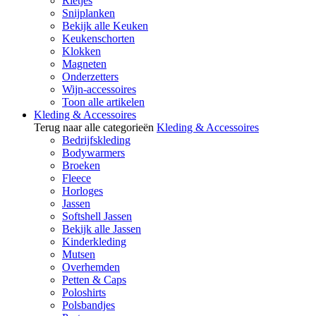
Rietjes
Snijplanken
Bekijk alle Keuken
Keukenschorten
Klokken
Magneten
Onderzetters
Wijn-accessoires
Toon alle artikelen
Kleding & Accessoires
Terug naar alle categorieën
Kleding & Accessoires
Bedrijfskleding
Bodywarmers
Broeken
Fleece
Horloges
Jassen
Softshell Jassen
Bekijk alle Jassen
Kinderkleding
Mutsen
Overhemden
Petten & Caps
Poloshirts
Polsbandjes