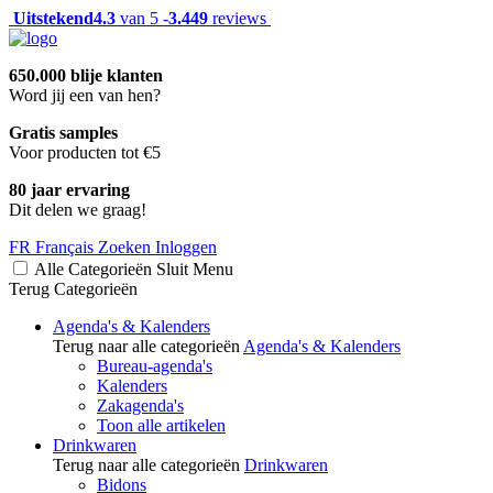
Uitstekend
4.3
van 5 -
3.449
reviews
650.000 blije klanten
Word jij een van hen?
Gratis samples
Voor producten tot €5
80 jaar ervaring
Dit delen we graag!
FR
Français
Zoeken
Inloggen
Alle Categorieën
Sluit
Menu
Terug
Categorieën
Agenda's & Kalenders
Terug naar alle categorieën
Agenda's & Kalenders
Bureau-agenda's
Kalenders
Zakagenda's
Toon alle artikelen
Drinkwaren
Terug naar alle categorieën
Drinkwaren
Bidons