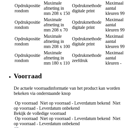
Maximale
Maximaal
Opdrukpositie
Opdrukmethode
afmeting in
aantal
rondom
digitale print
mm
208 x 150
kleuren
99
Maximale
Maximaal
Opdrukpositie
Opdrukmethode
afmeting in
aantal
rondom
digitale print
mm
208 x 70
kleuren
99
Maximale
Maximaal
Opdrukpositie
Opdrukmethode
afmeting in
aantal
rondom
digitale print
mm
208 x 100
kleuren
99
Maximale
Maximaal
Opdrukpositie
Opdrukmethode
afmeting in
aantal
rondom
zeefdruk
mm
180 x 110
kleuren
-
Voorraad
De actuele voorraadinformatie van het product kan worden
bekeken via onderstaande knop
Op voorraad
Niet op voorraad - Leverdatum bekend
Niet
op voorraad - Leverdatum onbekend
Bekijk de volledige voorraad
Op voorraad
Niet op voorraad - Leverdatum bekend
Niet
op voorraad - Leverdatum onbekend