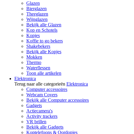
Glazen
Bierglazen
Theeglazen
Wijnglazen
Bekijk alle Glazen
Kop en Schotels
Kopjes
Koffie to go bekers
Shakebekers
Bekijk alle Kopjes
Mokken
Thermo
Waterflessen
Toon alle artikelen
Elektronica
Terug naar alle categorieën
Elektronica
Computer accessoires
Webcam Covers
Bekijk alle Computer accessoires
Gadgets
Actiecamera's
Activity trackers
VR brillen
Bekijk alle Gadgets
Koptelefoons & Oordopjes