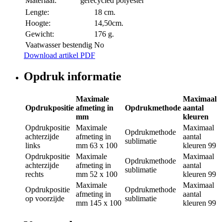
Materiaal:
gerecycled polyester
Lengte:
18 cm.
Hoogte:
14,50cm.
Gewicht:
176 g.
Vaatwasser bestendig
No
Download artikel PDF
Opdruk informatie
Maximale
Maximaal
Opdrukpositie
afmeting in
Opdrukmethode
aantal
mm
kleuren
Opdrukpositie
Maximale
Maximaal
Opdrukmethode
achterzijde
afmeting in
aantal
sublimatie
links
mm
63 x 100
kleuren
99
Opdrukpositie
Maximale
Maximaal
Opdrukmethode
achterzijde
afmeting in
aantal
sublimatie
rechts
mm
52 x 100
kleuren
99
Maximale
Maximaal
Opdrukpositie
Opdrukmethode
afmeting in
aantal
op voorzijde
sublimatie
mm
145 x 100
kleuren
99