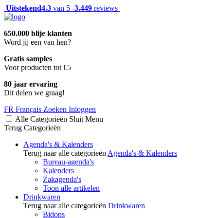
Uitstekend
4.3
van 5 -
3.449
reviews
650.000 blije klanten
Word jij een van hen?
Gratis samples
Voor producten tot €5
80 jaar ervaring
Dit delen we graag!
FR
Français
Zoeken
Inloggen
Alle Categorieën
Sluit
Menu
Terug
Categorieën
Agenda's & Kalenders
Terug naar alle categorieën
Agenda's & Kalenders
Bureau-agenda's
Kalenders
Zakagenda's
Toon alle artikelen
Drinkwaren
Terug naar alle categorieën
Drinkwaren
Bidons