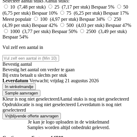
Selecteer aantal stuks
Aantal stuks:
10 (7,48 per stuk)
25 (7,17 per stuk)
Bespaar 5%
50
(6,75 per stuk)
Bespaar 10%
75 (6,25 per stuk)
Bespaar 17%
Meest populair
100 (4,97 per stuk)
Bespaar 34%
250
(4,39 per stuk)
Bespaar 42%
500 (4,03 per stuk)
Bespaar 47%
1000 (3,77 per stuk)
Bespaar 50%
2500 (3,49 per stuk)
Bespaar 54%
Vul zelf een aantal in
Bevestig aantal
Bevestig het aantal om verder te gaan
Bij
extra betaalt u slechts
per stuk
Leverdatum
Verwacht; vrijdag 21 augustus 2026
In winkelmandje
Sample aanvragen
Kleur is nog niet geselecteerd
Aantal stuks is nog niet geselecteerd
Opdruklocatie is nog niet geselecteerd
Leverdatum is nog niet
geselecteerd
Vrijblijvende offerte aanvragen
Je kan je logo uploaden in de winkelmand
Samples worden altijd onbedrukt geleverd.