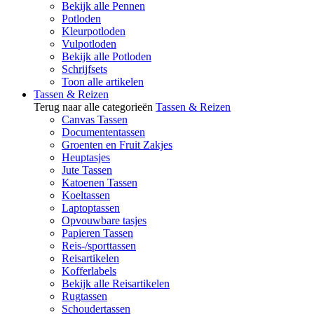
Bekijk alle Pennen
Potloden
Kleurpotloden
Vulpotloden
Bekijk alle Potloden
Schrijfsets
Toon alle artikelen
Tassen & Reizen
Terug naar alle categorieën
Tassen & Reizen
Canvas Tassen
Documententassen
Groenten en Fruit Zakjes
Heuptasjes
Jute Tassen
Katoenen Tassen
Koeltassen
Laptoptassen
Opvouwbare tasjes
Papieren Tassen
Reis-/sporttassen
Reisartikelen
Kofferlabels
Bekijk alle Reisartikelen
Rugtassen
Schoudertassen