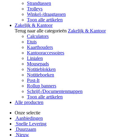
Strandtassen
Trolleys
Winkel-/draagtassen
Toon alle artikelen
Zakelijk & Kantoor
Terug naar alle categorieën
Zakelijk & Kantoor
Calculators
Etuis
Kaarthouders
Kantooraccessoires
Linialen
Mousepads
Notitieblokken
Notitieboeken
Post-It
Rollup banners
Schrijf-/Documentenmappen
Toon alle artikelen
Alle producten
Onze selectie
Aanbiedingen
Snelle Levering
Duurzaam
Nieuw