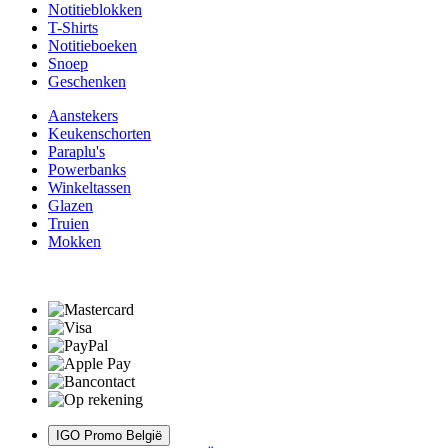
Notitieblokken
T-Shirts
Notitieboeken
Snoep
Geschenken
Aanstekers
Keukenschorten
Paraplu's
Powerbanks
Winkeltassen
Glazen
Truien
Mokken
IGO Promo België