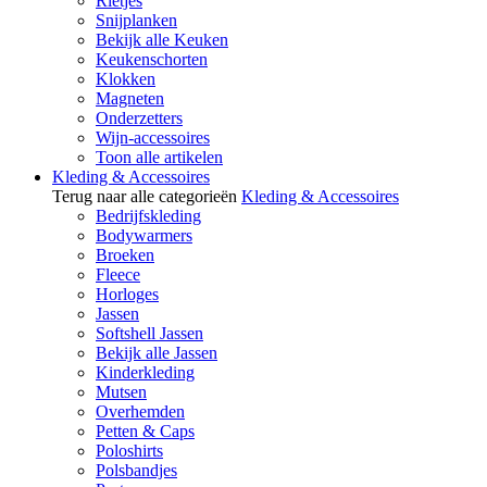
Rietjes
Snijplanken
Bekijk alle Keuken
Keukenschorten
Klokken
Magneten
Onderzetters
Wijn-accessoires
Toon alle artikelen
Kleding & Accessoires
Terug naar alle categorieën
Kleding & Accessoires
Bedrijfskleding
Bodywarmers
Broeken
Fleece
Horloges
Jassen
Softshell Jassen
Bekijk alle Jassen
Kinderkleding
Mutsen
Overhemden
Petten & Caps
Poloshirts
Polsbandjes