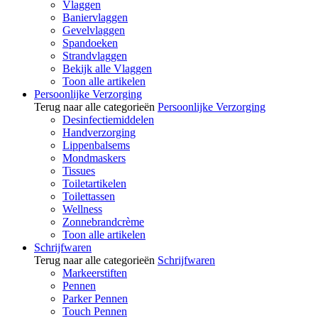
Vlaggen
Baniervlaggen
Gevelvlaggen
Spandoeken
Strandvlaggen
Bekijk alle Vlaggen
Toon alle artikelen
Persoonlijke Verzorging
Terug naar alle categorieën
Persoonlijke Verzorging
Desinfectiemiddelen
Handverzorging
Lippenbalsems
Mondmaskers
Tissues
Toiletartikelen
Toilettassen
Wellness
Zonnebrandcrème
Toon alle artikelen
Schrijfwaren
Terug naar alle categorieën
Schrijfwaren
Markeerstiften
Pennen
Parker Pennen
Touch Pennen