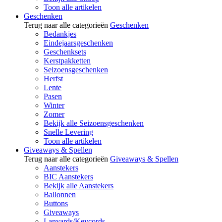
Toon alle artikelen
Geschenken
Terug naar alle categorieën
Geschenken
Bedankjes
Eindejaarsgeschenken
Geschenksets
Kerstpakketten
Seizoensgeschenken
Herfst
Lente
Pasen
Winter
Zomer
Bekijk alle Seizoensgeschenken
Snelle Levering
Toon alle artikelen
Giveaways & Spellen
Terug naar alle categorieën
Giveaways & Spellen
Aanstekers
BIC Aanstekers
Bekijk alle Aanstekers
Ballonnen
Buttons
Giveaways
Lanyards/Keycords