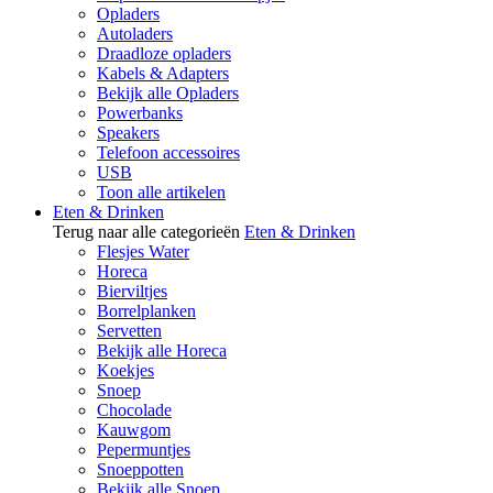
Opladers
Autoladers
Draadloze opladers
Kabels & Adapters
Bekijk alle Opladers
Powerbanks
Speakers
Telefoon accessoires
USB
Toon alle artikelen
Eten & Drinken
Terug naar alle categorieën
Eten & Drinken
Flesjes Water
Horeca
Bierviltjes
Borrelplanken
Servetten
Bekijk alle Horeca
Koekjes
Snoep
Chocolade
Kauwgom
Pepermuntjes
Snoeppotten
Bekijk alle Snoep