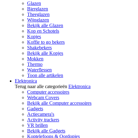
Glazen
Bierglazen
Theeglazen
Wijnglazen
Bekijk alle Glazen
Kop en Schotels
Kopjes
Koffie to go bekers
Shakebekers
Bekijk alle Kopjes
Mokken
Thermo
Waterflessen
Toon alle artikelen
Elektronica
Terug naar alle categorieën
Elektronica
Computer accessoires
Webcam Covers
Bekijk alle Computer accessoires
Gadgets
Actiecamera's
Activity trackers
VR brillen
Bekijk alle Gadgets
Koptelefoons & Oordopjes