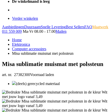
De winkelmand is leeg
Verder winkelen
Aanbiedingen
Duurzaam
Snelle Levering
Best Sellers
FAQ
Maatwerk
011 559 009
Ma-Vr 08.00 - 17.00
Mailen
Home
Elektronica
Computer accessoires
Misa sublimatie muismat met polssteun
Misa sublimatie muismat met polssteun
art. nr. 27382300
Voorraad laden
(deels) gerecycled materiaal