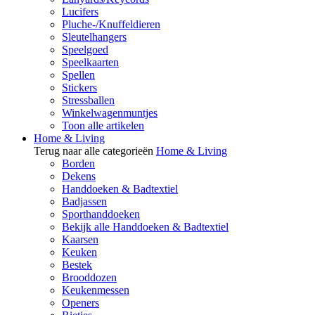
Lucifers
Pluche-/Knuffeldieren
Sleutelhangers
Speelgoed
Speelkaarten
Spellen
Stickers
Stressballen
Winkelwagenmuntjes
Toon alle artikelen
Home & Living
Terug naar alle categorieën
Home & Living
Borden
Dekens
Handdoeken & Badtextiel
Badjassen
Sporthanddoeken
Bekijk alle Handdoeken & Badtextiel
Kaarsen
Keuken
Bestek
Brooddozen
Keukenmessen
Openers