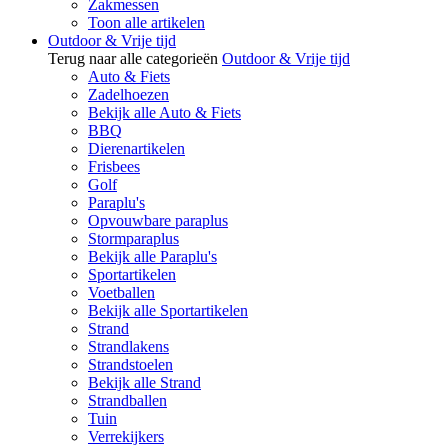
Zakmessen
Toon alle artikelen
Outdoor & Vrije tijd
Terug naar alle categorieën
Outdoor & Vrije tijd
Auto & Fiets
Zadelhoezen
Bekijk alle Auto & Fiets
BBQ
Dierenartikelen
Frisbees
Golf
Paraplu's
Opvouwbare paraplus
Stormparaplus
Bekijk alle Paraplu's
Sportartikelen
Voetballen
Bekijk alle Sportartikelen
Strand
Strandlakens
Strandstoelen
Bekijk alle Strand
Strandballen
Tuin
Verrekijkers