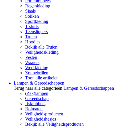
Portemonnees
Regenkleding
Sjaals
Sokken
Sportkleding
T-shirts
Teenslippers
Truien
Hoodies
Bekijk alle Truien
Veiligheidskleding
Vesten
Waaiers
Werkkleding
Zonnebrillen
Toon alle artikelen
Lampen & Gereedschappen
Terug naar alle categorieën
Lampen & Gereedschappen
(Zak)lampen
Gereedschap
IJskrabbers
Rolmaten
Veiligheidsproducten
Veiligheidshesjes
Bekijk alle Veiligheidsproducten