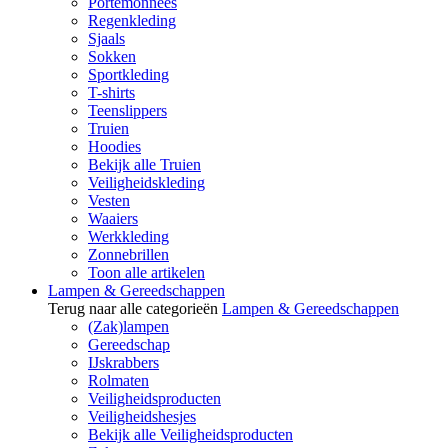
Portemonnees
Regenkleding
Sjaals
Sokken
Sportkleding
T-shirts
Teenslippers
Truien
Hoodies
Bekijk alle Truien
Veiligheidskleding
Vesten
Waaiers
Werkkleding
Zonnebrillen
Toon alle artikelen
Lampen & Gereedschappen
Terug naar alle categorieën
Lampen & Gereedschappen
(Zak)lampen
Gereedschap
IJskrabbers
Rolmaten
Veiligheidsproducten
Veiligheidshesjes
Bekijk alle Veiligheidsproducten