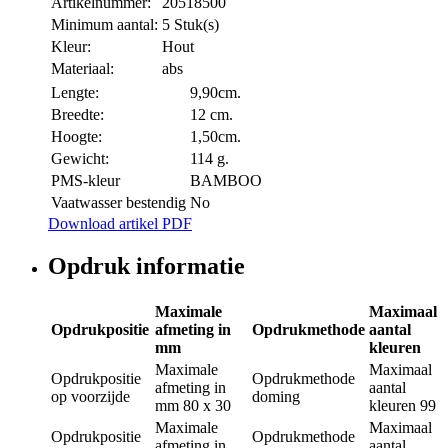
Artikelnummer:
20518500
Minimum aantal:
5 Stuk(s)
Kleur:
Hout
Materiaal:
abs
Lengte:
9,90cm.
Breedte:
12 cm.
Hoogte:
1,50cm.
Gewicht:
114 g.
PMS-kleur
BAMBOO
Vaatwasser bestendig
No
Download artikel PDF
Opdruk informatie
Maximale
Maximaal
Opdrukpositie
afmeting in
Opdrukmethode
aantal
mm
kleuren
Maximale
Maximaal
Opdrukpositie
Opdrukmethode
afmeting in
aantal
op voorzijde
doming
mm
80 x 30
kleuren
99
Maximale
Maximaal
Opdrukpositie
Opdrukmethode
afmeting in
aantal