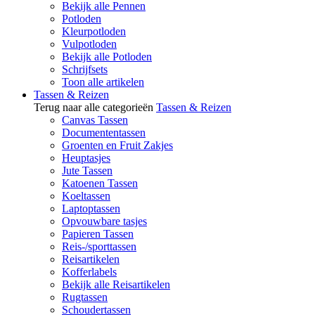
Bekijk alle Pennen
Potloden
Kleurpotloden
Vulpotloden
Bekijk alle Potloden
Schrijfsets
Toon alle artikelen
Tassen & Reizen
Terug naar alle categorieën
Tassen & Reizen
Canvas Tassen
Documententassen
Groenten en Fruit Zakjes
Heuptasjes
Jute Tassen
Katoenen Tassen
Koeltassen
Laptoptassen
Opvouwbare tasjes
Papieren Tassen
Reis-/sporttassen
Reisartikelen
Kofferlabels
Bekijk alle Reisartikelen
Rugtassen
Schoudertassen