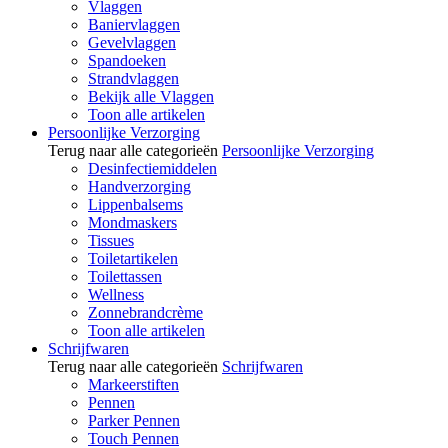
Vlaggen
Baniervlaggen
Gevelvlaggen
Spandoeken
Strandvlaggen
Bekijk alle Vlaggen
Toon alle artikelen
Persoonlijke Verzorging
Terug naar alle categorieën
Persoonlijke Verzorging
Desinfectiemiddelen
Handverzorging
Lippenbalsems
Mondmaskers
Tissues
Toiletartikelen
Toilettassen
Wellness
Zonnebrandcrème
Toon alle artikelen
Schrijfwaren
Terug naar alle categorieën
Schrijfwaren
Markeerstiften
Pennen
Parker Pennen
Touch Pennen