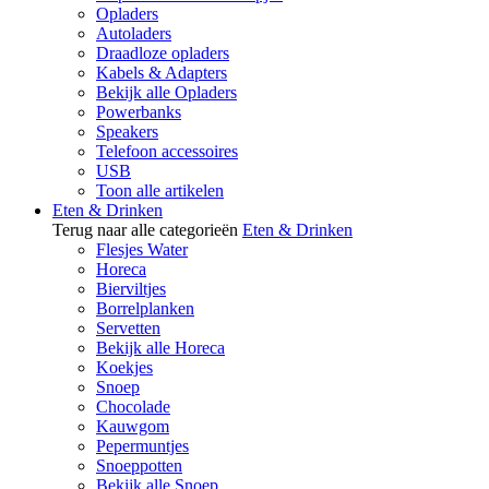
Opladers
Autoladers
Draadloze opladers
Kabels & Adapters
Bekijk alle Opladers
Powerbanks
Speakers
Telefoon accessoires
USB
Toon alle artikelen
Eten & Drinken
Terug naar alle categorieën
Eten & Drinken
Flesjes Water
Horeca
Bierviltjes
Borrelplanken
Servetten
Bekijk alle Horeca
Koekjes
Snoep
Chocolade
Kauwgom
Pepermuntjes
Snoeppotten
Bekijk alle Snoep