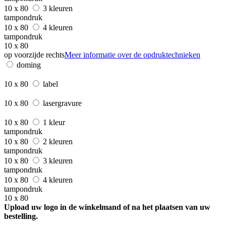
10 x 80
3 kleuren
tampondruk
10 x 80
4 kleuren
tampondruk
10 x 80
op voorzijde rechts
Meer informatie over de opdruktechnieken
doming
10 x 80
label
10 x 80
lasergravure
10 x 80
1 kleur
tampondruk
10 x 80
2 kleuren
tampondruk
10 x 80
3 kleuren
tampondruk
10 x 80
4 kleuren
tampondruk
10 x 80
Upload uw logo in de winkelmand of na het plaatsen van uw
bestelling.