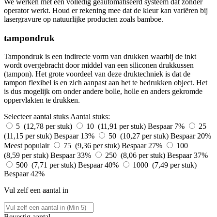
We werken met een volledig geautomatiseerd systeem dat zonder
operator werkt. Houd er rekening mee dat de kleur kan variëren bij
lasergravure op natuurlijke producten zoals bamboe.
tampondruk
Tampondruk is een indirecte vorm van drukken waarbij de inkt
wordt overgebracht door middel van een siliconen drukkussen
(tampon). Het grote voordeel van deze druktechniek is dat de
tampon flexibel is en zich aanpast aan het te bedrukken object. Het
is dus mogelijk om onder andere bolle, holle en anders gekromde
oppervlakten te drukken.
Selecteer aantal stuks
Aantal stuks:
5 (12,78 per stuk)
10 (11,91 per stuk)
Bespaar 7%
25
(11,15 per stuk)
Bespaar 13%
50 (10,27 per stuk)
Bespaar 20%
Meest populair
75 (9,36 per stuk)
Bespaar 27%
100
(8,59 per stuk)
Bespaar 33%
250 (8,06 per stuk)
Bespaar 37%
500 (7,71 per stuk)
Bespaar 40%
1000 (7,49 per stuk)
Bespaar 42%
Vul zelf een aantal in
Bevestig aantal