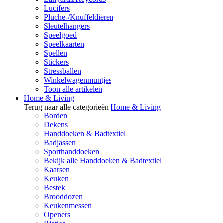
Lucifers
Pluche-/Knuffeldieren
Sleutelhangers
Speelgoed
Speelkaarten
Spellen
Stickers
Stressballen
Winkelwagenmuntjes
Toon alle artikelen
Home & Living
Terug naar alle categorieën
Home & Living
Borden
Dekens
Handdoeken & Badtextiel
Badjassen
Sporthanddoeken
Bekijk alle Handdoeken & Badtextiel
Kaarsen
Keuken
Bestek
Brooddozen
Keukenmessen
Openers