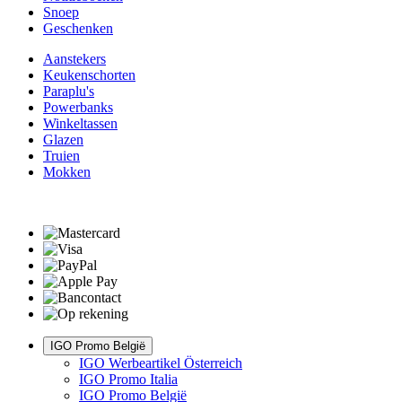
Snoep
Geschenken
Aanstekers
Keukenschorten
Paraplu's
Powerbanks
Winkeltassen
Glazen
Truien
Mokken
IGO Promo België
IGO Werbeartikel Österreich
IGO Promo Italia
IGO Promo België