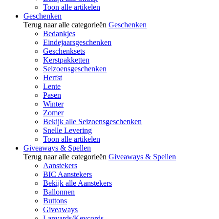
Toon alle artikelen
Geschenken
Terug naar alle categorieën
Geschenken
Bedankjes
Eindejaarsgeschenken
Geschenksets
Kerstpakketten
Seizoensgeschenken
Herfst
Lente
Pasen
Winter
Zomer
Bekijk alle Seizoensgeschenken
Snelle Levering
Toon alle artikelen
Giveaways & Spellen
Terug naar alle categorieën
Giveaways & Spellen
Aanstekers
BIC Aanstekers
Bekijk alle Aanstekers
Ballonnen
Buttons
Giveaways
Lanyards/Keycords