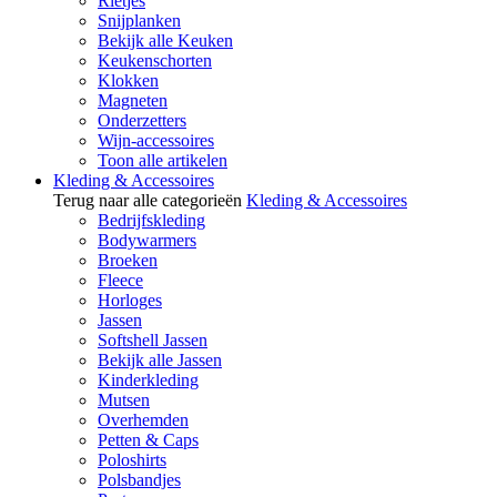
Rietjes
Snijplanken
Bekijk alle Keuken
Keukenschorten
Klokken
Magneten
Onderzetters
Wijn-accessoires
Toon alle artikelen
Kleding & Accessoires
Terug naar alle categorieën
Kleding & Accessoires
Bedrijfskleding
Bodywarmers
Broeken
Fleece
Horloges
Jassen
Softshell Jassen
Bekijk alle Jassen
Kinderkleding
Mutsen
Overhemden
Petten & Caps
Poloshirts
Polsbandjes