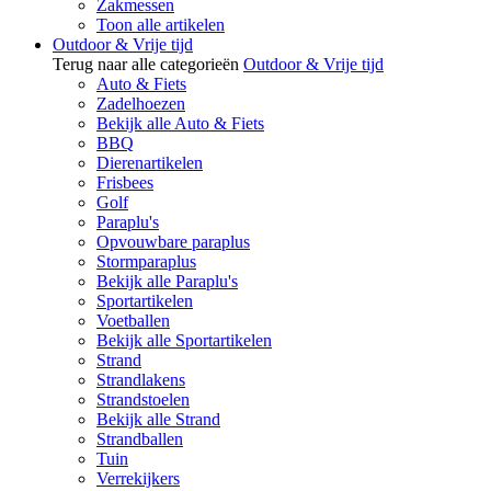
Zakmessen
Toon alle artikelen
Outdoor & Vrije tijd
Terug naar alle categorieën
Outdoor & Vrije tijd
Auto & Fiets
Zadelhoezen
Bekijk alle Auto & Fiets
BBQ
Dierenartikelen
Frisbees
Golf
Paraplu's
Opvouwbare paraplus
Stormparaplus
Bekijk alle Paraplu's
Sportartikelen
Voetballen
Bekijk alle Sportartikelen
Strand
Strandlakens
Strandstoelen
Bekijk alle Strand
Strandballen
Tuin
Verrekijkers