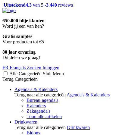
Uitstekend
4.3
van 5 -
3.449
reviews
650.000 blije klanten
Word jij een van hen?
Gratis samples
Voor producten tot €5
80 jaar ervaring
Dit delen we graag!
FR
Français
Zoeken
Inloggen
Alle Categorieën
Sluit
Menu
Terug
Categorieën
Agenda's & Kalenders
Terug naar alle categorieën
Agenda's & Kalenders
Bureau-agenda's
Kalenders
Zakagenda's
Toon alle artikelen
Drinkwaren
Terug naar alle categorieën
Drinkwaren
Bidons