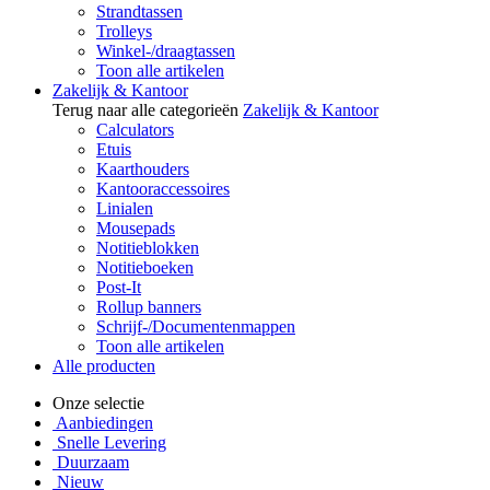
Strandtassen
Trolleys
Winkel-/draagtassen
Toon alle artikelen
Zakelijk & Kantoor
Terug naar alle categorieën
Zakelijk & Kantoor
Calculators
Etuis
Kaarthouders
Kantooraccessoires
Linialen
Mousepads
Notitieblokken
Notitieboeken
Post-It
Rollup banners
Schrijf-/Documentenmappen
Toon alle artikelen
Alle producten
Onze selectie
Aanbiedingen
Snelle Levering
Duurzaam
Nieuw