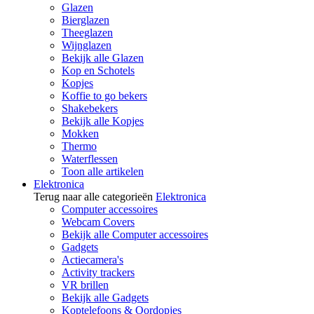
Glazen
Bierglazen
Theeglazen
Wijnglazen
Bekijk alle Glazen
Kop en Schotels
Kopjes
Koffie to go bekers
Shakebekers
Bekijk alle Kopjes
Mokken
Thermo
Waterflessen
Toon alle artikelen
Elektronica
Terug naar alle categorieën
Elektronica
Computer accessoires
Webcam Covers
Bekijk alle Computer accessoires
Gadgets
Actiecamera's
Activity trackers
VR brillen
Bekijk alle Gadgets
Koptelefoons & Oordopjes