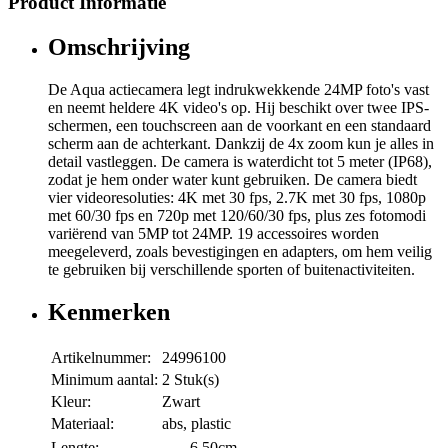
Product Informatie
Omschrijving
De Aqua actiecamera legt indrukwekkende 24MP foto's vast
en neemt heldere 4K video's op. Hij beschikt over twee IPS-
schermen, een touchscreen aan de voorkant en een standaard
scherm aan de achterkant. Dankzij de 4x zoom kun je alles in
detail vastleggen. De camera is waterdicht tot 5 meter (IP68),
zodat je hem onder water kunt gebruiken. De camera biedt
vier videoresoluties: 4K met 30 fps, 2.7K met 30 fps, 1080p
met 60/30 fps en 720p met 120/60/30 fps, plus zes fotomodi
variërend van 5MP tot 24MP. 19 accessoires worden
meegeleverd, zoals bevestigingen en adapters, om hem veilig
te gebruiken bij verschillende sporten of buitenactiviteiten.
Kenmerken
Artikelnummer:
24996100
Minimum aantal:
2 Stuk(s)
Kleur:
Zwart
Materiaal:
abs, plastic
Lengte:
6,50cm.