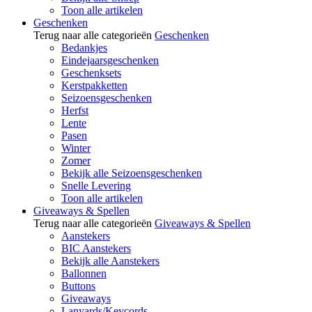
Toon alle artikelen
Geschenken
Terug naar alle categorieën
Geschenken
Bedankjes
Eindejaarsgeschenken
Geschenksets
Kerstpakketten
Seizoensgeschenken
Herfst
Lente
Pasen
Winter
Zomer
Bekijk alle Seizoensgeschenken
Snelle Levering
Toon alle artikelen
Giveaways & Spellen
Terug naar alle categorieën
Giveaways & Spellen
Aanstekers
BIC Aanstekers
Bekijk alle Aanstekers
Ballonnen
Buttons
Giveaways
Lanyards/Keycords