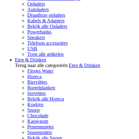
Opladers
Autoladers
Draadloze opladers
Kabels & Adapters
Bekijk alle Opladers
Powerbanks
Speakers
Telefoon accessoires
USB
Toon alle artikelen
Eten & Drinken
Terug naar alle categorieën
Eten & Drinken
Flesjes Water
Horeca
Bierviltjes
Borrelplanken
Servetten
Bekijk alle Horeca
Koekjes
Snoep
Chocolade
Kauwgom
Pepermuntjes
Snoeppotten
Bekijk alle Snoep