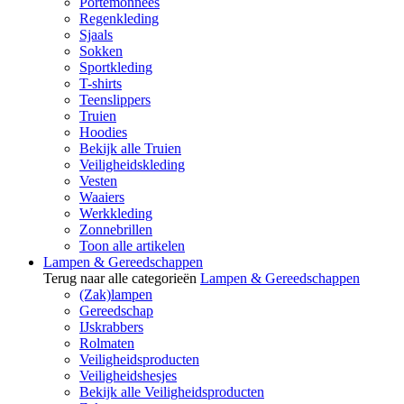
Portemonnees
Regenkleding
Sjaals
Sokken
Sportkleding
T-shirts
Teenslippers
Truien
Hoodies
Bekijk alle Truien
Veiligheidskleding
Vesten
Waaiers
Werkkleding
Zonnebrillen
Toon alle artikelen
Lampen & Gereedschappen
Terug naar alle categorieën
Lampen & Gereedschappen
(Zak)lampen
Gereedschap
IJskrabbers
Rolmaten
Veiligheidsproducten
Veiligheidshesjes
Bekijk alle Veiligheidsproducten