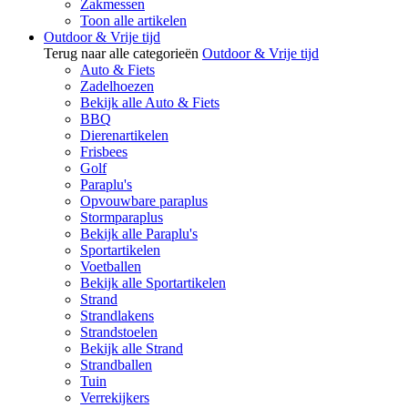
Zakmessen
Toon alle artikelen
Outdoor & Vrije tijd
Terug naar alle categorieën
Outdoor & Vrije tijd
Auto & Fiets
Zadelhoezen
Bekijk alle Auto & Fiets
BBQ
Dierenartikelen
Frisbees
Golf
Paraplu's
Opvouwbare paraplus
Stormparaplus
Bekijk alle Paraplu's
Sportartikelen
Voetballen
Bekijk alle Sportartikelen
Strand
Strandlakens
Strandstoelen
Bekijk alle Strand
Strandballen
Tuin
Verrekijkers