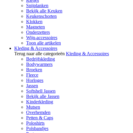
Rietjes
Snijplanken
Bekijk alle Keuken
Keukenschorten
Klokken
Magneten
Onderzetters
Wijn-accessoires
Toon alle artikelen
Kleding & Accessoires
Terug naar alle categorieën
Kleding & Accessoires
Bedrijfskleding
Bodywarmers
Broeken
Fleece
Horloges
Jassen
Softshell Jassen
Bekijk alle Jassen
Kinderkleding
Mutsen
Overhemden
Petten & Caps
Poloshirts
Polsbandjes