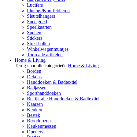
Lucifers
Pluche-/Knuffeldieren
Sleutelhangers
Speelgoed
Speelkaarten
Spellen
Stickers
Stressballen
Winkelwagenmuntjes
Toon alle artikelen
Home & Living
Terug naar alle categorieën
Home & Living
Borden
Dekens
Handdoeken & Badtextiel
Badjassen
Sporthanddoeken
Bekijk alle Handdoeken & Badtextiel
Kaarsen
Keuken
Bestek
Brooddozen
Keukenmessen
Openers