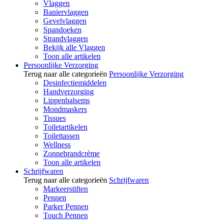
Vlaggen
Baniervlaggen
Gevelvlaggen
Spandoeken
Strandvlaggen
Bekijk alle Vlaggen
Toon alle artikelen
Persoonlijke Verzorging
Terug naar alle categorieën
Persoonlijke Verzorging
Desinfectiemiddelen
Handverzorging
Lippenbalsems
Mondmaskers
Tissues
Toiletartikelen
Toilettassen
Wellness
Zonnebrandcrème
Toon alle artikelen
Schrijfwaren
Terug naar alle categorieën
Schrijfwaren
Markeerstiften
Pennen
Parker Pennen
Touch Pennen