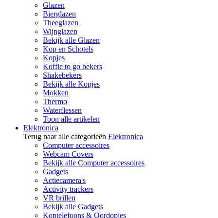
Glazen
Bierglazen
Theeglazen
Wijnglazen
Bekijk alle Glazen
Kop en Schotels
Kopjes
Koffie to go bekers
Shakebekers
Bekijk alle Kopjes
Mokken
Thermo
Waterflessen
Toon alle artikelen
Elektronica
Terug naar alle categorieën
Elektronica
Computer accessoires
Webcam Covers
Bekijk alle Computer accessoires
Gadgets
Actiecamera's
Activity trackers
VR brillen
Bekijk alle Gadgets
Koptelefoons & Oordopjes