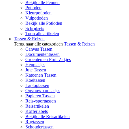
Bekijk alle Pennen
Potloden
Kleurpotloden
Vulpotloden
Bekijk alle Potloden
Schrijfsets
Toon alle artikelen
Tassen & Reizen
Terug naar alle categorieën
Tassen & Reizen
Canvas Tassen
Documententassen
Groenten en Fruit Zakjes
Heuptasjes
Jute Tassen
Katoenen Tassen
Koeltassen
Laptoptassen
Opvouwbare tasjes
Papieren Tassen
Reis-/sporttassen
Reisartikelen
Kofferlabels
Bekijk alle Reisartikelen
Rugtassen
Schoudertassen