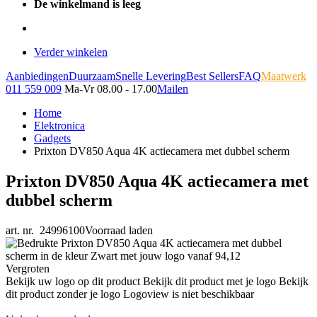
De winkelmand is leeg
Verder winkelen
Aanbiedingen
Duurzaam
Snelle Levering
Best Sellers
FAQ
Maatwerk
011 559 009
Ma-Vr 08.00 - 17.00
Mailen
Home
Elektronica
Gadgets
Prixton DV850 Aqua 4K actiecamera met dubbel scherm
Prixton DV850 Aqua 4K actiecamera met
dubbel scherm
art. nr. 24996100
Voorraad laden
Vergroten
Bekijk uw logo op dit product
Bekijk dit product met je logo
Bekijk
dit product zonder je logo
Logoview is niet beschikbaar