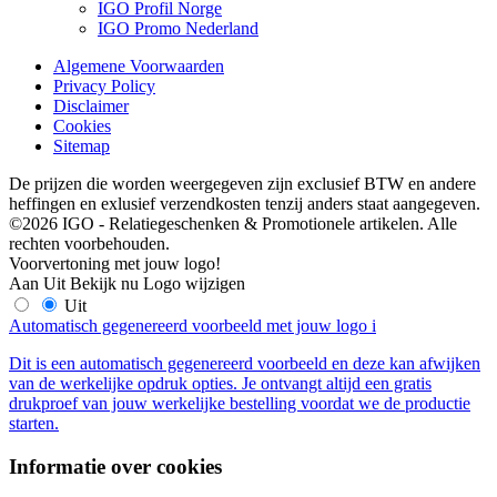
IGO Profil Norge
IGO Promo Nederland
Algemene Voorwaarden
Privacy Policy
Disclaimer
Cookies
Sitemap
De prijzen die worden weergegeven zijn exclusief BTW en andere
heffingen en exlusief verzendkosten tenzij anders staat aangegeven.
©2026 IGO - Relatiegeschenken & Promotionele artikelen. Alle
rechten voorbehouden.
Voorvertoning met jouw logo!
Aan
Uit
Bekijk nu
Logo wijzigen
Uit
Automatisch gegenereerd voorbeeld met jouw logo
i
Dit is een automatisch gegenereerd voorbeeld en deze kan afwijken
van de werkelijke opdruk opties. Je ontvangt altijd een gratis
drukproef van jouw werkelijke bestelling voordat we de productie
starten.
Informatie over cookies