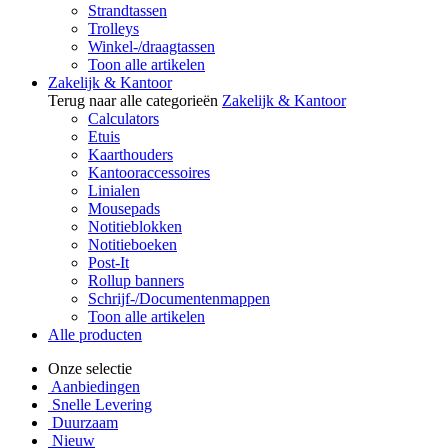
Strandtassen
Trolleys
Winkel-/draagtassen
Toon alle artikelen
Zakelijk & Kantoor
Terug naar alle categorieën
Zakelijk & Kantoor
Calculators
Etuis
Kaarthouders
Kantooraccessoires
Linialen
Mousepads
Notitieblokken
Notitieboeken
Post-It
Rollup banners
Schrijf-/Documentenmappen
Toon alle artikelen
Alle producten
Onze selectie
Aanbiedingen
Snelle Levering
Duurzaam
Nieuw