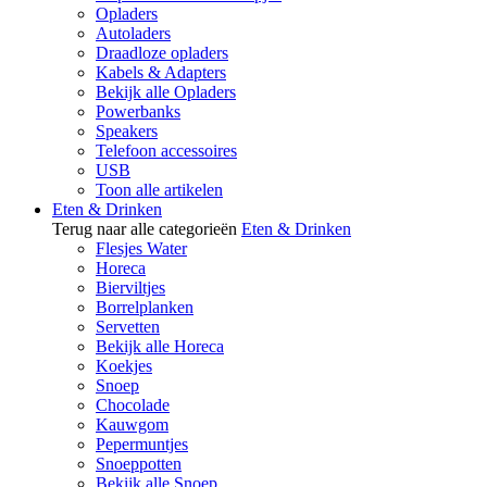
Opladers
Autoladers
Draadloze opladers
Kabels & Adapters
Bekijk alle Opladers
Powerbanks
Speakers
Telefoon accessoires
USB
Toon alle artikelen
Eten & Drinken
Terug naar alle categorieën
Eten & Drinken
Flesjes Water
Horeca
Bierviltjes
Borrelplanken
Servetten
Bekijk alle Horeca
Koekjes
Snoep
Chocolade
Kauwgom
Pepermuntjes
Snoeppotten
Bekijk alle Snoep