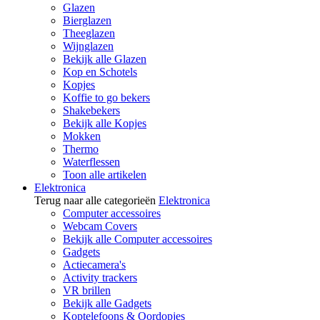
Glazen
Bierglazen
Theeglazen
Wijnglazen
Bekijk alle Glazen
Kop en Schotels
Kopjes
Koffie to go bekers
Shakebekers
Bekijk alle Kopjes
Mokken
Thermo
Waterflessen
Toon alle artikelen
Elektronica
Terug naar alle categorieën
Elektronica
Computer accessoires
Webcam Covers
Bekijk alle Computer accessoires
Gadgets
Actiecamera's
Activity trackers
VR brillen
Bekijk alle Gadgets
Koptelefoons & Oordopjes