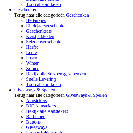
Toon alle artikelen
Geschenken
Terug naar alle categorieën
Geschenken
Bedankjes
Eindejaarsgeschenken
Geschenksets
Kerstpakketten
Seizoensgeschenken
Herfst
Lente
Pasen
Winter
Zomer
Bekijk alle Seizoensgeschenken
Snelle Levering
Toon alle artikelen
Giveaways & Spellen
Terug naar alle categorieën
Giveaways & Spellen
Aanstekers
BIC Aanstekers
Bekijk alle Aanstekers
Ballonnen
Buttons
Giveaways
Lanyards/Keycords