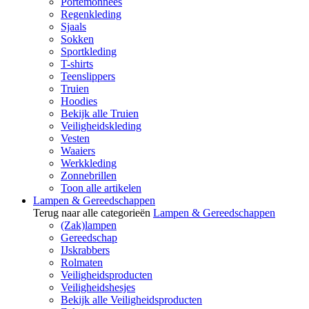
Portemonnees
Regenkleding
Sjaals
Sokken
Sportkleding
T-shirts
Teenslippers
Truien
Hoodies
Bekijk alle Truien
Veiligheidskleding
Vesten
Waaiers
Werkkleding
Zonnebrillen
Toon alle artikelen
Lampen & Gereedschappen
Terug naar alle categorieën
Lampen & Gereedschappen
(Zak)lampen
Gereedschap
IJskrabbers
Rolmaten
Veiligheidsproducten
Veiligheidshesjes
Bekijk alle Veiligheidsproducten