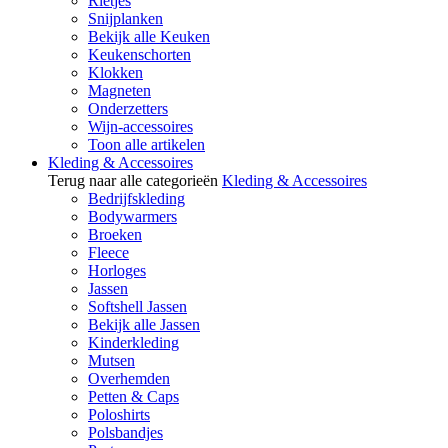
Rietjes
Snijplanken
Bekijk alle Keuken
Keukenschorten
Klokken
Magneten
Onderzetters
Wijn-accessoires
Toon alle artikelen
Kleding & Accessoires
Terug naar alle categorieën
Kleding & Accessoires
Bedrijfskleding
Bodywarmers
Broeken
Fleece
Horloges
Jassen
Softshell Jassen
Bekijk alle Jassen
Kinderkleding
Mutsen
Overhemden
Petten & Caps
Poloshirts
Polsbandjes