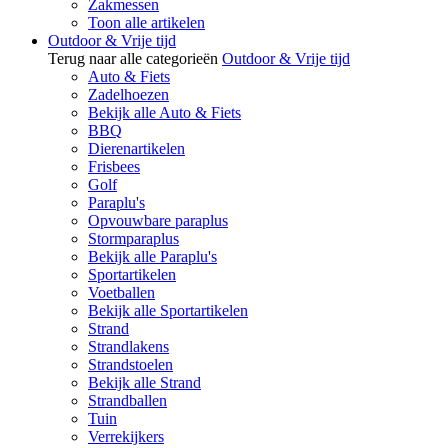
Zakmessen
Toon alle artikelen
Outdoor & Vrije tijd
Terug naar alle categorieën
Outdoor & Vrije tijd
Auto & Fiets
Zadelhoezen
Bekijk alle Auto & Fiets
BBQ
Dierenartikelen
Frisbees
Golf
Paraplu's
Opvouwbare paraplus
Stormparaplus
Bekijk alle Paraplu's
Sportartikelen
Voetballen
Bekijk alle Sportartikelen
Strand
Strandlakens
Strandstoelen
Bekijk alle Strand
Strandballen
Tuin
Verrekijkers