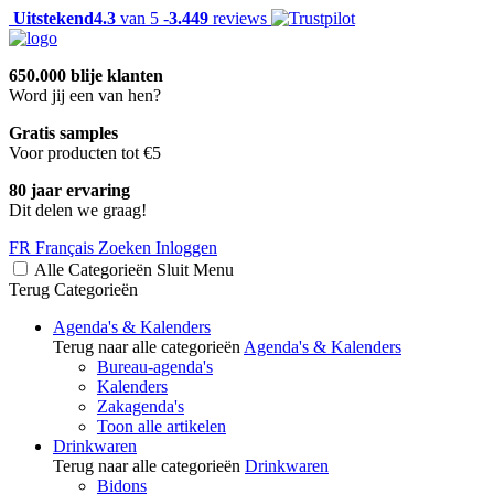
Uitstekend
4.3
van 5 -
3.449
reviews
650.000 blije klanten
Word jij een van hen?
Gratis samples
Voor producten tot €5
80 jaar ervaring
Dit delen we graag!
FR
Français
Zoeken
Inloggen
Alle Categorieën
Sluit
Menu
Terug
Categorieën
Agenda's & Kalenders
Terug naar alle categorieën
Agenda's & Kalenders
Bureau-agenda's
Kalenders
Zakagenda's
Toon alle artikelen
Drinkwaren
Terug naar alle categorieën
Drinkwaren
Bidons