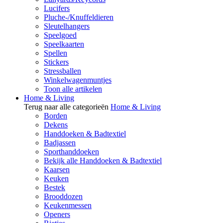
Lucifers
Pluche-/Knuffeldieren
Sleutelhangers
Speelgoed
Speelkaarten
Spellen
Stickers
Stressballen
Winkelwagenmuntjes
Toon alle artikelen
Home & Living
Terug naar alle categorieën
Home & Living
Borden
Dekens
Handdoeken & Badtextiel
Badjassen
Sporthanddoeken
Bekijk alle Handdoeken & Badtextiel
Kaarsen
Keuken
Bestek
Brooddozen
Keukenmessen
Openers