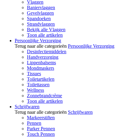
Vlaggen
Baniervlaggen
Gevelvlaggen
Spandoeken
Strandvlaggen
Bekijk alle Vlaggen
Toon alle artikelen
Persoonlijke Verzorging
Terug naar alle categorieën
Persoonlijke Verzorging
Desinfectiemiddelen
Handverzorging
Lippenbalsems
Mondmaskers
Tissues
Toiletartikelen
Toilettassen
Wellness
Zonnebrandcrème
Toon alle artikelen
Schrijfwaren
Terug naar alle categorieën
Schrijfwaren
Markeerstiften
Pennen
Parker Pennen
Touch Pennen