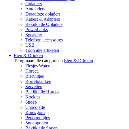
Opladers
Autoladers
Draadloze opladers
Kabels & Adapters
Bekijk alle Opladers
Powerbanks
Speakers
Telefoon accessoires
USB
Toon alle artikelen
Eten & Drinken
Terug naar alle categorieën
Eten & Drinken
Flesjes Water
Horeca
Bierviltjes
Borrelplanken
Servetten
Bekijk alle Horeca
Koekjes
Snoep
Chocolade
Kauwgom
Pepermuntjes
Snoeppotten
Bekijk alle Snoep