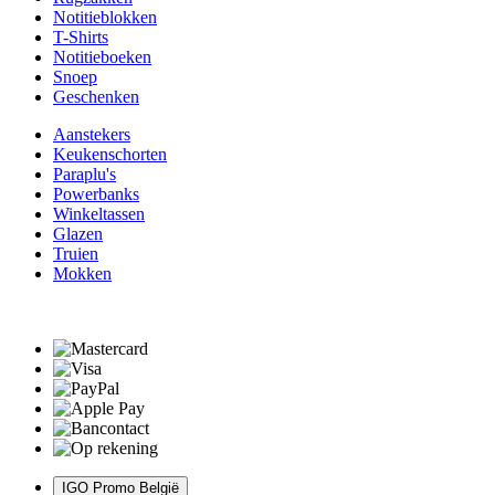
Notitieblokken
T-Shirts
Notitieboeken
Snoep
Geschenken
Aanstekers
Keukenschorten
Paraplu's
Powerbanks
Winkeltassen
Glazen
Truien
Mokken
IGO Promo België