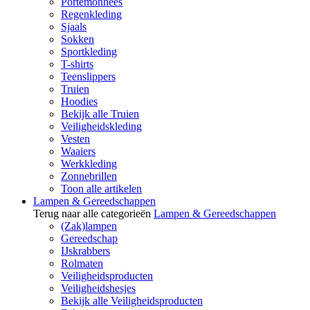
Portemonnees
Regenkleding
Sjaals
Sokken
Sportkleding
T-shirts
Teenslippers
Truien
Hoodies
Bekijk alle Truien
Veiligheidskleding
Vesten
Waaiers
Werkkleding
Zonnebrillen
Toon alle artikelen
Lampen & Gereedschappen
Terug naar alle categorieën
Lampen & Gereedschappen
(Zak)lampen
Gereedschap
IJskrabbers
Rolmaten
Veiligheidsproducten
Veiligheidshesjes
Bekijk alle Veiligheidsproducten