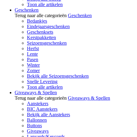
Toon alle artikelen
Geschenken
Terug naar alle categorieën
Geschenken
Bedankjes
Eindejaarsgeschenken
Geschenksets
Kerstpakketten
Seizoensgeschenken
Herfst
Lente
Pasen
Winter
Zomer
Bekijk alle Seizoensgeschenken
Snelle Levering
Toon alle artikelen
Giveaways & Spellen
Terug naar alle categorieën
Giveaways & Spellen
Aanstekers
BIC Aanstekers
Bekijk alle Aanstekers
Ballonnen
Buttons
Giveaways
Lanyards/Keycords