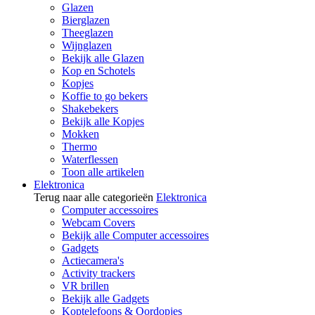
Glazen
Bierglazen
Theeglazen
Wijnglazen
Bekijk alle Glazen
Kop en Schotels
Kopjes
Koffie to go bekers
Shakebekers
Bekijk alle Kopjes
Mokken
Thermo
Waterflessen
Toon alle artikelen
Elektronica
Terug naar alle categorieën
Elektronica
Computer accessoires
Webcam Covers
Bekijk alle Computer accessoires
Gadgets
Actiecamera's
Activity trackers
VR brillen
Bekijk alle Gadgets
Koptelefoons & Oordopjes