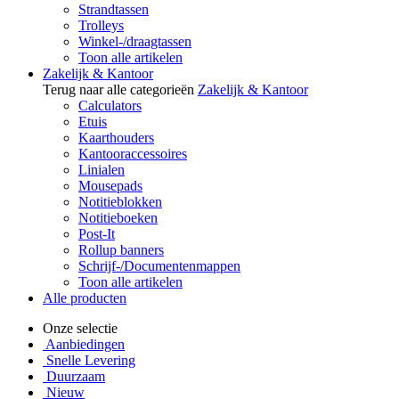
Strandtassen
Trolleys
Winkel-/draagtassen
Toon alle artikelen
Zakelijk & Kantoor
Terug naar alle categorieën
Zakelijk & Kantoor
Calculators
Etuis
Kaarthouders
Kantooraccessoires
Linialen
Mousepads
Notitieblokken
Notitieboeken
Post-It
Rollup banners
Schrijf-/Documentenmappen
Toon alle artikelen
Alle producten
Onze selectie
Aanbiedingen
Snelle Levering
Duurzaam
Nieuw