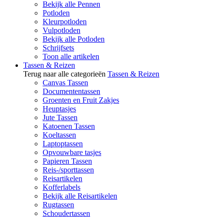
Bekijk alle Pennen
Potloden
Kleurpotloden
Vulpotloden
Bekijk alle Potloden
Schrijfsets
Toon alle artikelen
Tassen & Reizen
Terug naar alle categorieën
Tassen & Reizen
Canvas Tassen
Documententassen
Groenten en Fruit Zakjes
Heuptasjes
Jute Tassen
Katoenen Tassen
Koeltassen
Laptoptassen
Opvouwbare tasjes
Papieren Tassen
Reis-/sporttassen
Reisartikelen
Kofferlabels
Bekijk alle Reisartikelen
Rugtassen
Schoudertassen