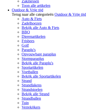
Zakmessen
Toon alle artikelen
Outdoor & Vrije tijd
Terug naar alle categorieën
Outdoor & Vrije tijd
Auto & Fiets
Zadelhoezen
Bekijk alle Auto & Fiets
BBQ
Dierenartikelen
Frisbees
Golf
Paraplu's
Opvouwbare paraplus
Stormparaplus
Bekijk alle Paraplu's
Sportartikelen
Voetballen
Bekijk alle Sportartikelen
Strand
Strandlakens
Strandstoelen
Bekijk alle Strand
Strandballen
Tuin
Verrekijkers