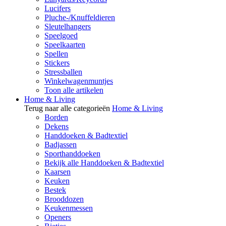
Lucifers
Pluche-/Knuffeldieren
Sleutelhangers
Speelgoed
Speelkaarten
Spellen
Stickers
Stressballen
Winkelwagenmuntjes
Toon alle artikelen
Home & Living
Terug naar alle categorieën
Home & Living
Borden
Dekens
Handdoeken & Badtextiel
Badjassen
Sporthanddoeken
Bekijk alle Handdoeken & Badtextiel
Kaarsen
Keuken
Bestek
Brooddozen
Keukenmessen
Openers