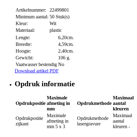
Artikelnummer:
22499801
Minimum aantal:
50 Stuk(s)
Kleur:
Wit
Materiaal:
plastic
Lengte:
6,20cm.
Breedte:
4,59cm.
Hoogte:
2,40cm.
Gewicht:
106 g.
Vaatwasser bestendig
No
Download artikel PDF
Opdruk informatie
Maximale
Maximaal
Opdrukpositie
afmeting in
Opdrukmethode
aantal
mm
kleuren
Maximale
Maximaal
Opdrukpositie
Opdrukmethode
afmeting in
aantal
zijkant
lasergravure
mm
5 x 3
kleuren
-