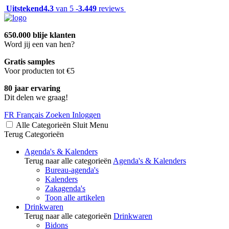
Uitstekend
4.3
van 5 -
3.449
reviews
650.000 blije klanten
Word jij een van hen?
Gratis samples
Voor producten tot €5
80 jaar ervaring
Dit delen we graag!
FR
Français
Zoeken
Inloggen
Alle Categorieën
Sluit
Menu
Terug
Categorieën
Agenda's & Kalenders
Terug naar alle categorieën
Agenda's & Kalenders
Bureau-agenda's
Kalenders
Zakagenda's
Toon alle artikelen
Drinkwaren
Terug naar alle categorieën
Drinkwaren
Bidons