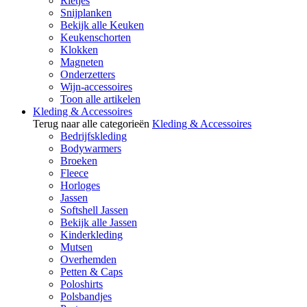
Rietjes
Snijplanken
Bekijk alle Keuken
Keukenschorten
Klokken
Magneten
Onderzetters
Wijn-accessoires
Toon alle artikelen
Kleding & Accessoires
Terug naar alle categorieën
Kleding & Accessoires
Bedrijfskleding
Bodywarmers
Broeken
Fleece
Horloges
Jassen
Softshell Jassen
Bekijk alle Jassen
Kinderkleding
Mutsen
Overhemden
Petten & Caps
Poloshirts
Polsbandjes