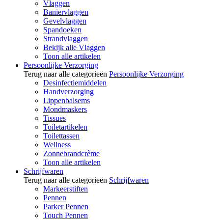
Vlaggen
Baniervlaggen
Gevelvlaggen
Spandoeken
Strandvlaggen
Bekijk alle Vlaggen
Toon alle artikelen
Persoonlijke Verzorging
Terug naar alle categorieën
Persoonlijke Verzorging
Desinfectiemiddelen
Handverzorging
Lippenbalsems
Mondmaskers
Tissues
Toiletartikelen
Toilettassen
Wellness
Zonnebrandcrème
Toon alle artikelen
Schrijfwaren
Terug naar alle categorieën
Schrijfwaren
Markeerstiften
Pennen
Parker Pennen
Touch Pennen