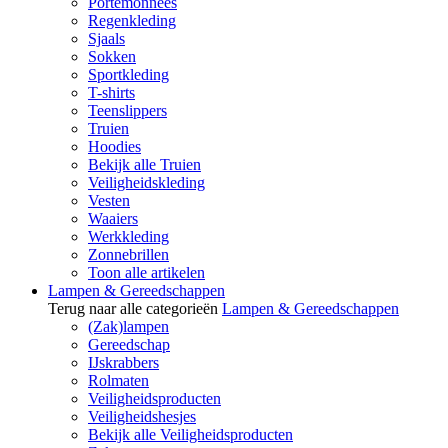
Portemonnees
Regenkleding
Sjaals
Sokken
Sportkleding
T-shirts
Teenslippers
Truien
Hoodies
Bekijk alle Truien
Veiligheidskleding
Vesten
Waaiers
Werkkleding
Zonnebrillen
Toon alle artikelen
Lampen & Gereedschappen
Terug naar alle categorieën
Lampen & Gereedschappen
(Zak)lampen
Gereedschap
IJskrabbers
Rolmaten
Veiligheidsproducten
Veiligheidshesjes
Bekijk alle Veiligheidsproducten