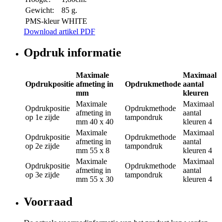
Gewicht:
85 g.
PMS-kleur
WHITE
Download artikel PDF
Opdruk informatie
Maximale
Maximaal
Opdrukpositie
afmeting in
Opdrukmethode
aantal
mm
kleuren
Maximale
Maximaal
Opdrukpositie
Opdrukmethode
afmeting in
aantal
op 1e zijde
tampondruk
mm
40 x 40
kleuren
4
Maximale
Maximaal
Opdrukpositie
Opdrukmethode
afmeting in
aantal
op 2e zijde
tampondruk
mm
55 x 8
kleuren
4
Maximale
Maximaal
Opdrukpositie
Opdrukmethode
afmeting in
aantal
op 3e zijde
tampondruk
mm
55 x 30
kleuren
4
Voorraad