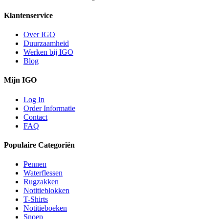
Klantenservice
Over IGO
Duurzaamheid
Werken bij IGO
Blog
Mijn IGO
Log In
Order Informatie
Contact
FAQ
Populaire Categoriën
Pennen
Waterflessen
Rugzakken
Notitieblokken
T-Shirts
Notitieboeken
Snoep