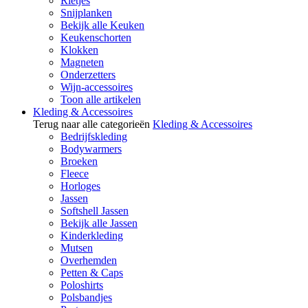
Rietjes
Snijplanken
Bekijk alle Keuken
Keukenschorten
Klokken
Magneten
Onderzetters
Wijn-accessoires
Toon alle artikelen
Kleding & Accessoires
Terug naar alle categorieën
Kleding & Accessoires
Bedrijfskleding
Bodywarmers
Broeken
Fleece
Horloges
Jassen
Softshell Jassen
Bekijk alle Jassen
Kinderkleding
Mutsen
Overhemden
Petten & Caps
Poloshirts
Polsbandjes