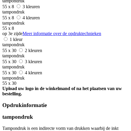
tampondruk
55 x 8
3 kleuren
tampondruk
55 x 8
4 kleuren
tampondruk
55 x 8
op 3e zijde
Meer informatie over de opdruktechnieken
1 kleur
tampondruk
55 x 30
2 kleuren
tampondruk
55 x 30
3 kleuren
tampondruk
55 x 30
4 kleuren
tampondruk
55 x 30
Upload uw logo in de winkelmand of na het plaatsen van uw
bestelling.
Opdrukinformatie
tampondruk
Tampondruk is een indirecte vorm van drukken waarbij de inkt