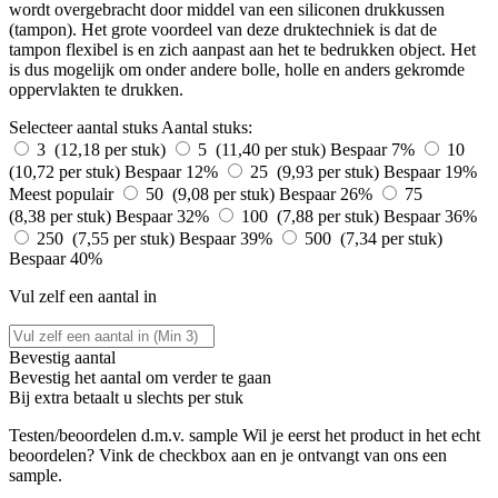
wordt overgebracht door middel van een siliconen drukkussen
(tampon). Het grote voordeel van deze druktechniek is dat de
tampon flexibel is en zich aanpast aan het te bedrukken object. Het
is dus mogelijk om onder andere bolle, holle en anders gekromde
oppervlakten te drukken.
Selecteer aantal stuks
Aantal stuks:
3 (12,18 per stuk)
5 (11,40 per stuk)
Bespaar 7%
10
(10,72 per stuk)
Bespaar 12%
25 (9,93 per stuk)
Bespaar 19%
Meest populair
50 (9,08 per stuk)
Bespaar 26%
75
(8,38 per stuk)
Bespaar 32%
100 (7,88 per stuk)
Bespaar 36%
250 (7,55 per stuk)
Bespaar 39%
500 (7,34 per stuk)
Bespaar 40%
Vul zelf een aantal in
Bevestig aantal
Bevestig het aantal om verder te gaan
Bij
extra betaalt u slechts
per stuk
Testen/beoordelen d.m.v. sample
Wil je eerst het product in het echt
beoordelen? Vink de checkbox aan en je ontvangt van ons een
sample.