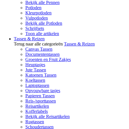
Bekijk alle Pennen
Potloden
Kleurpotloden
Vulpotloden
Bekijk alle Potloden
Schrijfsets
Toon alle artikelen
Tassen & Reizen
Terug naar alle categorieën
Tassen & Reizen
Canvas Tassen
Documententassen
Groenten en Fruit Zakjes
Heuptasjes
Jute Tassen
Katoenen Tassen
Koeltassen
Laptoptassen
Opvouwbare tasjes
Papieren Tassen
Reis-/sporttassen
Reisartikelen
Kofferlabels
Bekijk alle Reisartikelen
Rugtassen
Schoudertassen