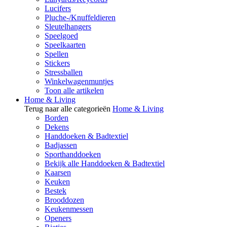
Lucifers
Pluche-/Knuffeldieren
Sleutelhangers
Speelgoed
Speelkaarten
Spellen
Stickers
Stressballen
Winkelwagenmuntjes
Toon alle artikelen
Home & Living
Terug naar alle categorieën
Home & Living
Borden
Dekens
Handdoeken & Badtextiel
Badjassen
Sporthanddoeken
Bekijk alle Handdoeken & Badtextiel
Kaarsen
Keuken
Bestek
Brooddozen
Keukenmessen
Openers