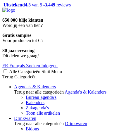
Uitstekend
4.3
van 5 -
3.449
reviews
650.000 blije klanten
Word jij een van hen?
Gratis samples
Voor producten tot €5
80 jaar ervaring
Dit delen we graag!
FR
Français
Zoeken
Inloggen
Alle Categorieën
Sluit
Menu
Terug
Categorieën
Agenda's & Kalenders
Terug naar alle categorieën
Agenda's & Kalenders
Bureau-agenda's
Kalenders
Zakagenda's
Toon alle artikelen
Drinkwaren
Terug naar alle categorieën
Drinkwaren
Bidons