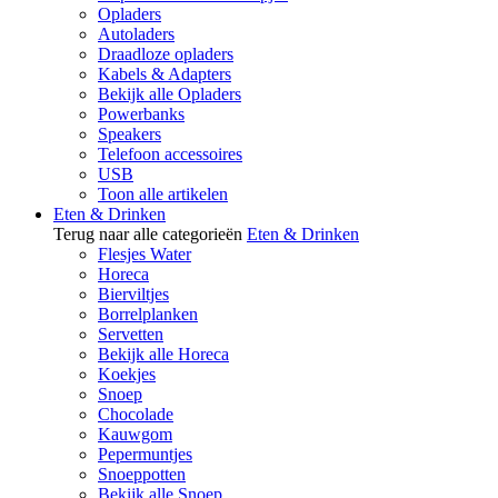
Opladers
Autoladers
Draadloze opladers
Kabels & Adapters
Bekijk alle Opladers
Powerbanks
Speakers
Telefoon accessoires
USB
Toon alle artikelen
Eten & Drinken
Terug naar alle categorieën
Eten & Drinken
Flesjes Water
Horeca
Bierviltjes
Borrelplanken
Servetten
Bekijk alle Horeca
Koekjes
Snoep
Chocolade
Kauwgom
Pepermuntjes
Snoeppotten
Bekijk alle Snoep