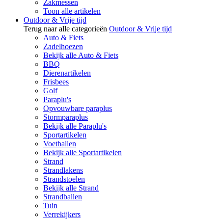
Zakmessen
Toon alle artikelen
Outdoor & Vrije tijd
Terug naar alle categorieën
Outdoor & Vrije tijd
Auto & Fiets
Zadelhoezen
Bekijk alle Auto & Fiets
BBQ
Dierenartikelen
Frisbees
Golf
Paraplu's
Opvouwbare paraplus
Stormparaplus
Bekijk alle Paraplu's
Sportartikelen
Voetballen
Bekijk alle Sportartikelen
Strand
Strandlakens
Strandstoelen
Bekijk alle Strand
Strandballen
Tuin
Verrekijkers