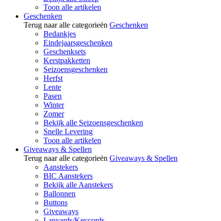
Toon alle artikelen
Geschenken
Terug naar alle categorieën
Geschenken
Bedankjes
Eindejaarsgeschenken
Geschenksets
Kerstpakketten
Seizoensgeschenken
Herfst
Lente
Pasen
Winter
Zomer
Bekijk alle Seizoensgeschenken
Snelle Levering
Toon alle artikelen
Giveaways & Spellen
Terug naar alle categorieën
Giveaways & Spellen
Aanstekers
BIC Aanstekers
Bekijk alle Aanstekers
Ballonnen
Buttons
Giveaways
Lanyards/Keycords