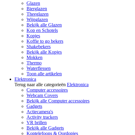
Glazen
Bierglazen
Theeglazen
Wijnglazen
Bekijk alle Glazen
Kop en Schotels
Kopjes
Koffie to go bekers
Shakebekers
Bekijk alle Kopjes
Mokken
Thermo
Waterflessen
Toon alle artikelen
Elektronica
Terug naar alle categorieën
Elektronica
Computer accessoires
Webcam Covers
Bekijk alle Computer accessoires
Gadgets
Actiecamera's
Activity trackers
VR brillen
Bekijk alle Gadgets
Koptelefoons & Oordopjes