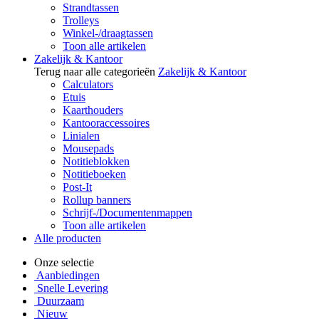
Strandtassen
Trolleys
Winkel-/draagtassen
Toon alle artikelen
Zakelijk & Kantoor
Terug naar alle categorieën
Zakelijk & Kantoor
Calculators
Etuis
Kaarthouders
Kantooraccessoires
Linialen
Mousepads
Notitieblokken
Notitieboeken
Post-It
Rollup banners
Schrijf-/Documentenmappen
Toon alle artikelen
Alle producten
Onze selectie
Aanbiedingen
Snelle Levering
Duurzaam
Nieuw