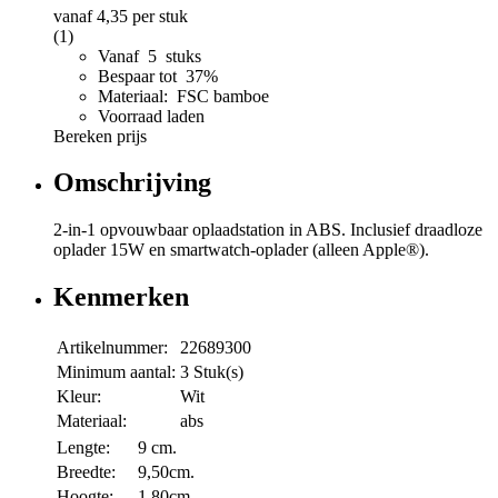
vanaf
4,35
per stuk
(1)
Vanaf 5 stuks
Bespaar tot 37%
Materiaal: FSC bamboe
Voorraad laden
Bereken prijs
Omschrijving
2-in-1 opvouwbaar oplaadstation in ABS. Inclusief draadloze
oplader 15W en smartwatch-oplader (alleen Apple®).
Kenmerken
Artikelnummer:
22689300
Minimum aantal:
3 Stuk(s)
Kleur:
Wit
Materiaal:
abs
Lengte:
9 cm.
Breedte:
9,50cm.
Hoogte:
1,80cm.