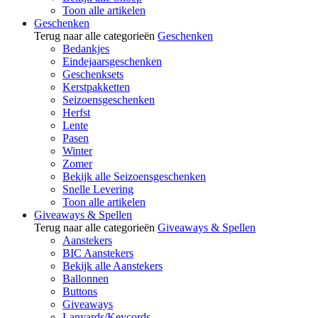
Toon alle artikelen
Geschenken
Terug naar alle categorieën
Geschenken
Bedankjes
Eindejaarsgeschenken
Geschenksets
Kerstpakketten
Seizoensgeschenken
Herfst
Lente
Pasen
Winter
Zomer
Bekijk alle Seizoensgeschenken
Snelle Levering
Toon alle artikelen
Giveaways & Spellen
Terug naar alle categorieën
Giveaways & Spellen
Aanstekers
BIC Aanstekers
Bekijk alle Aanstekers
Ballonnen
Buttons
Giveaways
Lanyards/Keycords