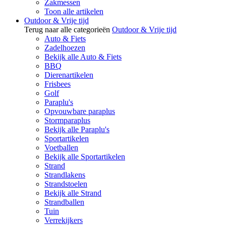
Zakmessen
Toon alle artikelen
Outdoor & Vrije tijd
Terug naar alle categorieën
Outdoor & Vrije tijd
Auto & Fiets
Zadelhoezen
Bekijk alle Auto & Fiets
BBQ
Dierenartikelen
Frisbees
Golf
Paraplu's
Opvouwbare paraplus
Stormparaplus
Bekijk alle Paraplu's
Sportartikelen
Voetballen
Bekijk alle Sportartikelen
Strand
Strandlakens
Strandstoelen
Bekijk alle Strand
Strandballen
Tuin
Verrekijkers