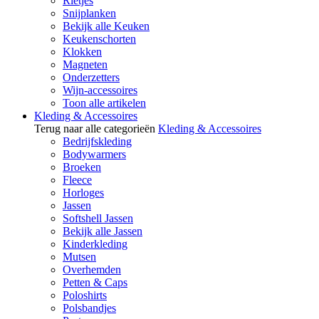
Rietjes
Snijplanken
Bekijk alle Keuken
Keukenschorten
Klokken
Magneten
Onderzetters
Wijn-accessoires
Toon alle artikelen
Kleding & Accessoires
Terug naar alle categorieën
Kleding & Accessoires
Bedrijfskleding
Bodywarmers
Broeken
Fleece
Horloges
Jassen
Softshell Jassen
Bekijk alle Jassen
Kinderkleding
Mutsen
Overhemden
Petten & Caps
Poloshirts
Polsbandjes