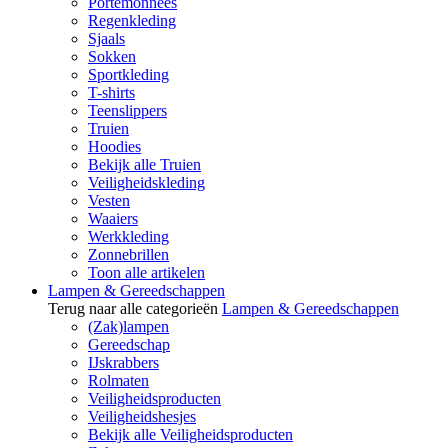
Portemonnees
Regenkleding
Sjaals
Sokken
Sportkleding
T-shirts
Teenslippers
Truien
Hoodies
Bekijk alle Truien
Veiligheidskleding
Vesten
Waaiers
Werkkleding
Zonnebrillen
Toon alle artikelen
Lampen & Gereedschappen
Terug naar alle categorieën
Lampen & Gereedschappen
(Zak)lampen
Gereedschap
IJskrabbers
Rolmaten
Veiligheidsproducten
Veiligheidshesjes
Bekijk alle Veiligheidsproducten