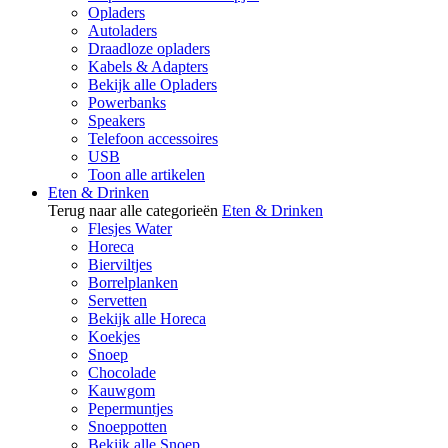
Opladers
Autoladers
Draadloze opladers
Kabels & Adapters
Bekijk alle Opladers
Powerbanks
Speakers
Telefoon accessoires
USB
Toon alle artikelen
Eten & Drinken
Terug naar alle categorieën
Eten & Drinken
Flesjes Water
Horeca
Bierviltjes
Borrelplanken
Servetten
Bekijk alle Horeca
Koekjes
Snoep
Chocolade
Kauwgom
Pepermuntjes
Snoeppotten
Bekijk alle Snoep