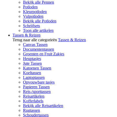
Bekijk alle Pennen
Potloden
Kleurpotloden
Vulpotloden
Bekijk alle Potloden
Schrijfsets
Toon alle artikelen
Tassen & Reizen
Terug naar alle categorieën
Tassen & Reizen
Canvas Tassen
Documententassen
Groenten en Fruit Zakjes
Heuptasjes
Jute Tassen
Katoenen Tassen
Koeltassen
Laptoptassen
Opvouwbare tasjes
Papieren Tassen
Reis-/sporttassen
Reisartikelen
Kofferlabels
Bekijk alle Reisartikelen
Rugtassen
Schoudertassen