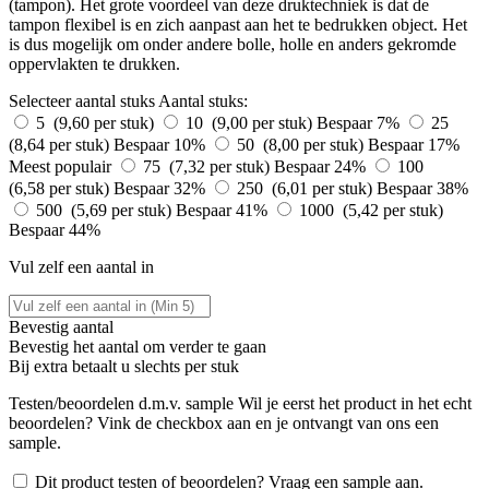
(tampon). Het grote voordeel van deze druktechniek is dat de
tampon flexibel is en zich aanpast aan het te bedrukken object. Het
is dus mogelijk om onder andere bolle, holle en anders gekromde
oppervlakten te drukken.
Selecteer aantal stuks
Aantal stuks:
5 (9,60 per stuk)
10 (9,00 per stuk)
Bespaar 7%
25
(8,64 per stuk)
Bespaar 10%
50 (8,00 per stuk)
Bespaar 17%
Meest populair
75 (7,32 per stuk)
Bespaar 24%
100
(6,58 per stuk)
Bespaar 32%
250 (6,01 per stuk)
Bespaar 38%
500 (5,69 per stuk)
Bespaar 41%
1000 (5,42 per stuk)
Bespaar 44%
Vul zelf een aantal in
Bevestig aantal
Bevestig het aantal om verder te gaan
Bij
extra betaalt u slechts
per stuk
Testen/beoordelen d.m.v. sample
Wil je eerst het product in het echt
beoordelen? Vink de checkbox aan en je ontvangt van ons een
sample.
Dit product testen of beoordelen? Vraag een sample aan.