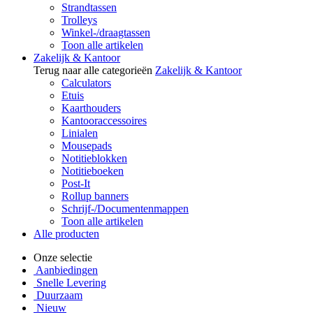
Strandtassen
Trolleys
Winkel-/draagtassen
Toon alle artikelen
Zakelijk & Kantoor
Terug naar alle categorieën
Zakelijk & Kantoor
Calculators
Etuis
Kaarthouders
Kantooraccessoires
Linialen
Mousepads
Notitieblokken
Notitieboeken
Post-It
Rollup banners
Schrijf-/Documentenmappen
Toon alle artikelen
Alle producten
Onze selectie
Aanbiedingen
Snelle Levering
Duurzaam
Nieuw