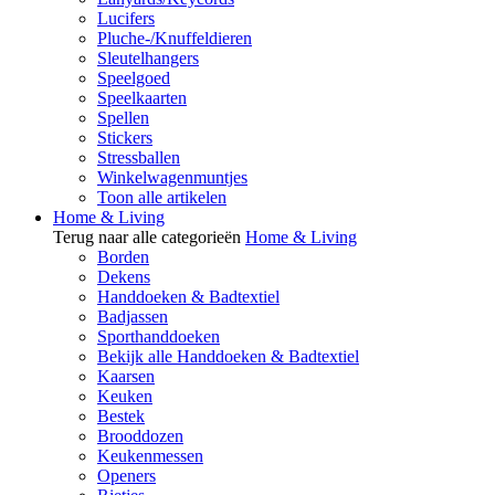
Lucifers
Pluche-/Knuffeldieren
Sleutelhangers
Speelgoed
Speelkaarten
Spellen
Stickers
Stressballen
Winkelwagenmuntjes
Toon alle artikelen
Home & Living
Terug naar alle categorieën
Home & Living
Borden
Dekens
Handdoeken & Badtextiel
Badjassen
Sporthanddoeken
Bekijk alle Handdoeken & Badtextiel
Kaarsen
Keuken
Bestek
Brooddozen
Keukenmessen
Openers