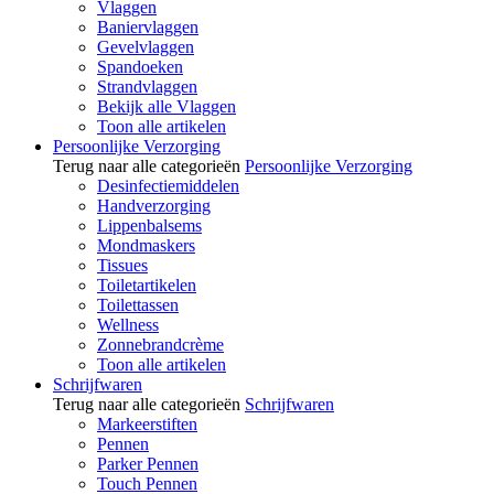
Vlaggen
Baniervlaggen
Gevelvlaggen
Spandoeken
Strandvlaggen
Bekijk alle Vlaggen
Toon alle artikelen
Persoonlijke Verzorging
Terug naar alle categorieën
Persoonlijke Verzorging
Desinfectiemiddelen
Handverzorging
Lippenbalsems
Mondmaskers
Tissues
Toiletartikelen
Toilettassen
Wellness
Zonnebrandcrème
Toon alle artikelen
Schrijfwaren
Terug naar alle categorieën
Schrijfwaren
Markeerstiften
Pennen
Parker Pennen
Touch Pennen