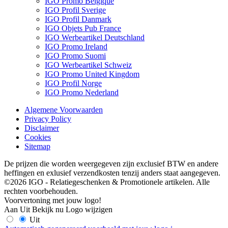
IGO Promo Belgique
IGO Profil Sverige
IGO Profil Danmark
IGO Objets Pub France
IGO Werbeartikel Deutschland
IGO Promo Ireland
IGO Promo Suomi
IGO Werbeartikel Schweiz
IGO Promo United Kingdom
IGO Profil Norge
IGO Promo Nederland
Algemene Voorwaarden
Privacy Policy
Disclaimer
Cookies
Sitemap
De prijzen die worden weergegeven zijn exclusief BTW en andere
heffingen en exlusief verzendkosten tenzij anders staat aangegeven.
©2026 IGO - Relatiegeschenken & Promotionele artikelen. Alle
rechten voorbehouden.
Voorvertoning met jouw logo!
Aan
Uit
Bekijk nu
Logo wijzigen
Uit