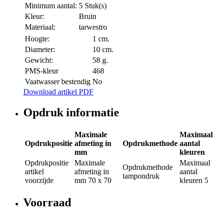
Minimum aantal:
5 Stuk(s)
Kleur:
Bruin
Materiaal:
tarwestro
Hoogte:
1 cm.
Diameter:
10 cm.
Gewicht:
58 g.
PMS-kleur
468
Vaatwasser bestendig
No
Download artikel PDF
Opdruk informatie
Maximale
Maximaal
Opdrukpositie
afmeting in
Opdrukmethode
aantal
mm
kleuren
Opdrukpositie
Maximale
Maximaal
Opdrukmethode
artikel
afmeting in
aantal
tampondruk
voorzijde
mm
70 x 70
kleuren
5
Voorraad