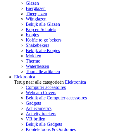
Glazen
Bierglazen
Theeglazen
Wijnglazen
Bekijk alle Glazen
Kop en Schotels
Kopjes
Koffie to go bekers
Shakebekers
Bekijk alle Kopjes
Mokken
Thermo
Waterflessen
Toon alle artikelen
Elektronica
Terug naar alle categorieën
Elektronica
Computer accessoires
Webcam Covers
Bekijk alle Computer accessoires
Gadgets
Actiecamera's
Activity trackers
VR brillen
Bekijk alle Gadgets
Koptelefoons & Oordopjes