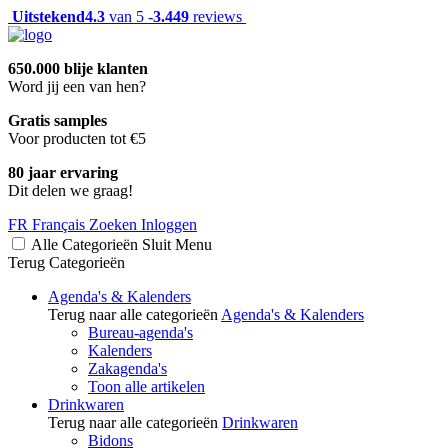
Uitstekend
4.3
van 5 -
3.449
reviews
650.000 blije klanten
Word jij een van hen?
Gratis samples
Voor producten tot €5
80 jaar ervaring
Dit delen we graag!
FR
Français
Zoeken
Inloggen
Alle Categorieën
Sluit
Menu
Terug
Categorieën
Agenda's & Kalenders
Terug naar alle categorieën
Agenda's & Kalenders
Bureau-agenda's
Kalenders
Zakagenda's
Toon alle artikelen
Drinkwaren
Terug naar alle categorieën
Drinkwaren
Bidons