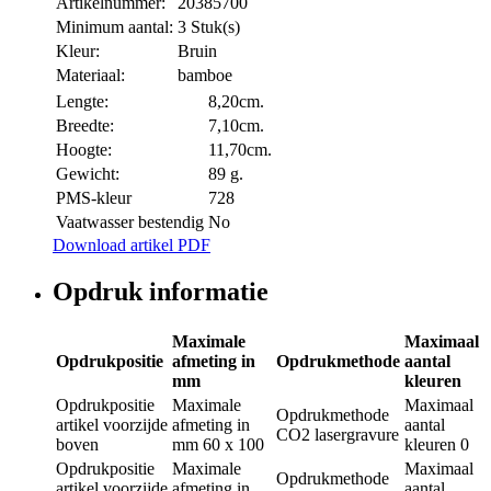
Artikelnummer:
20385700
Minimum aantal:
3 Stuk(s)
Kleur:
Bruin
Materiaal:
bamboe
Lengte:
8,20cm.
Breedte:
7,10cm.
Hoogte:
11,70cm.
Gewicht:
89 g.
PMS-kleur
728
Vaatwasser bestendig
No
Download artikel PDF
Opdruk informatie
Maximale
Maximaal
Opdrukpositie
afmeting in
Opdrukmethode
aantal
mm
kleuren
Opdrukpositie
Maximale
Maximaal
Opdrukmethode
artikel voorzijde
afmeting in
aantal
CO2 lasergravure
boven
mm
60 x 100
kleuren
0
Opdrukpositie
Maximale
Maximaal
Opdrukmethode
artikel voorzijde
afmeting in
aantal