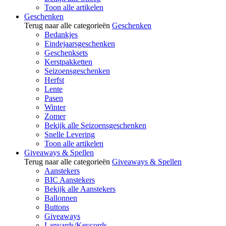
Toon alle artikelen
Geschenken
Terug naar alle categorieën
Geschenken
Bedankjes
Eindejaarsgeschenken
Geschenksets
Kerstpakketten
Seizoensgeschenken
Herfst
Lente
Pasen
Winter
Zomer
Bekijk alle Seizoensgeschenken
Snelle Levering
Toon alle artikelen
Giveaways & Spellen
Terug naar alle categorieën
Giveaways & Spellen
Aanstekers
BIC Aanstekers
Bekijk alle Aanstekers
Ballonnen
Buttons
Giveaways
Lanyards/Keycords