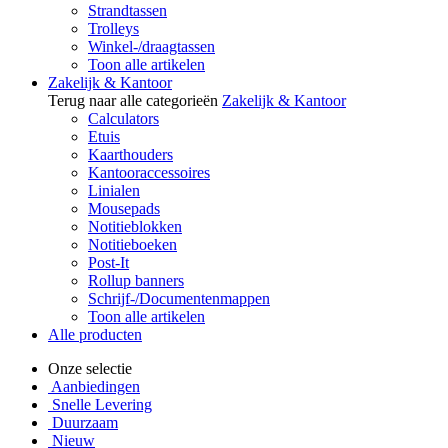
Strandtassen
Trolleys
Winkel-/draagtassen
Toon alle artikelen
Zakelijk & Kantoor
Terug naar alle categorieën
Zakelijk & Kantoor
Calculators
Etuis
Kaarthouders
Kantooraccessoires
Linialen
Mousepads
Notitieblokken
Notitieboeken
Post-It
Rollup banners
Schrijf-/Documentenmappen
Toon alle artikelen
Alle producten
Onze selectie
Aanbiedingen
Snelle Levering
Duurzaam
Nieuw