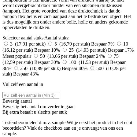
wordt overgebracht door middel van een siliconen drukkussen
(tampon). Het grote voordeel van deze druktechniek is dat de
tampon flexibel is en zich aanpast aan het te bedrukken object. Het
is dus mogelijk om onder andere bolle, holle en anders gekromde
oppervlakten te drukken.
Selecteer aantal stuks
Aantal stuks:
3 (17,91 per stuk)
5 (16,79 per stuk)
Bespaar 7%
10
(16,12 per stuk)
Bespaar 10%
25 (14,93 per stuk)
Bespaar 17%
Meest populair
50 (13,66 per stuk)
Bespaar 24%
75
(12,59 per stuk)
Bespaar 30%
100 (11,53 per stuk)
Bespaar
36%
250 (10,89 per stuk)
Bespaar 40%
500 (10,28 per
stuk)
Bespaar 43%
Vul zelf een aantal in
Bevestig aantal
Bevestig het aantal om verder te gaan
Bij
extra betaalt u slechts
per stuk
Testen/beoordelen d.m.v. sample
Wil je eerst het product in het echt
beoordelen? Vink de checkbox aan en je ontvangt van ons een
sample.