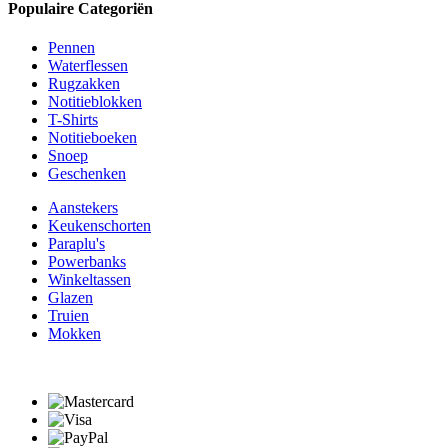
Populaire Categoriën
Pennen
Waterflessen
Rugzakken
Notitieblokken
T-Shirts
Notitieboeken
Snoep
Geschenken
Aanstekers
Keukenschorten
Paraplu's
Powerbanks
Winkeltassen
Glazen
Truien
Mokken