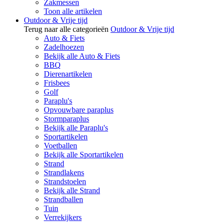
Zakmessen
Toon alle artikelen
Outdoor & Vrije tijd
Terug naar alle categorieën
Outdoor & Vrije tijd
Auto & Fiets
Zadelhoezen
Bekijk alle Auto & Fiets
BBQ
Dierenartikelen
Frisbees
Golf
Paraplu's
Opvouwbare paraplus
Stormparaplus
Bekijk alle Paraplu's
Sportartikelen
Voetballen
Bekijk alle Sportartikelen
Strand
Strandlakens
Strandstoelen
Bekijk alle Strand
Strandballen
Tuin
Verrekijkers