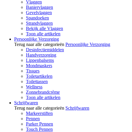
Vlaggen
Baniervlaggen
Gevelvlaggen
Spandoeken
Strandvlaggen
Bekijk alle Vlaggen
Toon alle artikelen
Persoonlijke Verzorging
Terug naar alle categorieën
Persoonlijke Verzorging
Desinfectiemiddelen
Handverzorging
Lippenbalsems
Mondmaskers
Tissues
Toiletartikelen
Toilettassen
Wellness
Zonnebrandcrème
Toon alle artikelen
Schrijfwaren
Terug naar alle categorieën
Schrijfwaren
Markeerstiften
Pennen
Parker Pennen
Touch Pennen