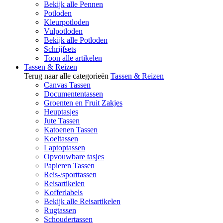
Bekijk alle Pennen
Potloden
Kleurpotloden
Vulpotloden
Bekijk alle Potloden
Schrijfsets
Toon alle artikelen
Tassen & Reizen
Terug naar alle categorieën
Tassen & Reizen
Canvas Tassen
Documententassen
Groenten en Fruit Zakjes
Heuptasjes
Jute Tassen
Katoenen Tassen
Koeltassen
Laptoptassen
Opvouwbare tasjes
Papieren Tassen
Reis-/sporttassen
Reisartikelen
Kofferlabels
Bekijk alle Reisartikelen
Rugtassen
Schoudertassen