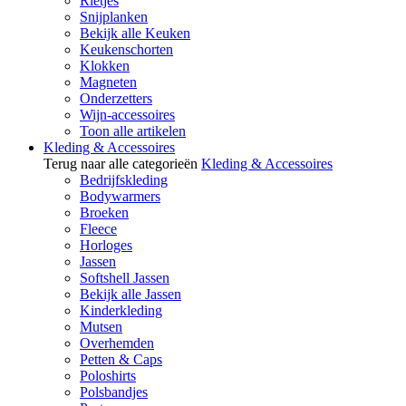
Rietjes
Snijplanken
Bekijk alle Keuken
Keukenschorten
Klokken
Magneten
Onderzetters
Wijn-accessoires
Toon alle artikelen
Kleding & Accessoires
Terug naar alle categorieën
Kleding & Accessoires
Bedrijfskleding
Bodywarmers
Broeken
Fleece
Horloges
Jassen
Softshell Jassen
Bekijk alle Jassen
Kinderkleding
Mutsen
Overhemden
Petten & Caps
Poloshirts
Polsbandjes