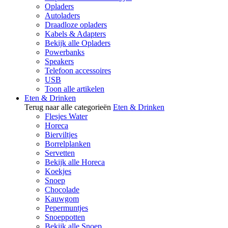
Opladers
Autoladers
Draadloze opladers
Kabels & Adapters
Bekijk alle Opladers
Powerbanks
Speakers
Telefoon accessoires
USB
Toon alle artikelen
Eten & Drinken
Terug naar alle categorieën
Eten & Drinken
Flesjes Water
Horeca
Bierviltjes
Borrelplanken
Servetten
Bekijk alle Horeca
Koekjes
Snoep
Chocolade
Kauwgom
Pepermuntjes
Snoeppotten
Bekijk alle Snoep