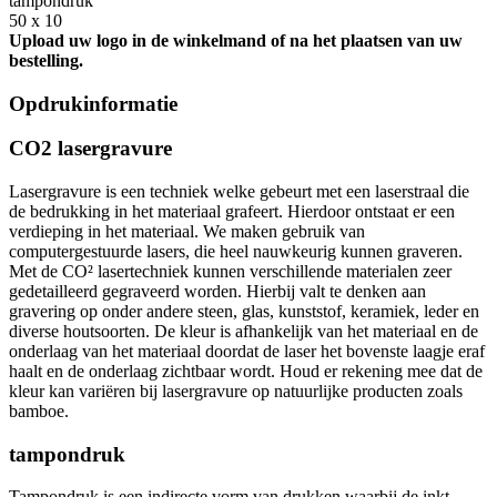
tampondruk
50 x 10
Upload uw logo in de winkelmand of na het plaatsen van uw
bestelling.
Opdrukinformatie
CO2 lasergravure
Lasergravure is een techniek welke gebeurt met een laserstraal die
de bedrukking in het materiaal grafeert. Hierdoor ontstaat er een
verdieping in het materiaal. We maken gebruik van
computergestuurde lasers, die heel nauwkeurig kunnen graveren.
Met de CO² lasertechniek kunnen verschillende materialen zeer
gedetailleerd gegraveerd worden. Hierbij valt te denken aan
gravering op onder andere steen, glas, kunststof, keramiek, leder en
diverse houtsoorten. De kleur is afhankelijk van het materiaal en de
onderlaag van het materiaal doordat de laser het bovenste laagje eraf
haalt en de onderlaag zichtbaar wordt. Houd er rekening mee dat de
kleur kan variëren bij lasergravure op natuurlijke producten zoals
bamboe.
tampondruk
Tampondruk is een indirecte vorm van drukken waarbij de inkt