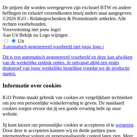
De prijzen die worden weergegeven zijn exclusief BTW en andere
heffingen en exlusief verzendkosten tenzij anders staat aangegeven.
©2026 IGO - Relatiegeschenken & Promotionele artikelen. Alle
rechten voorbehouden.
Voorvertoning met jouw logo!
Aan
Uit
Bekijk nu
Logo wijzigen
Uit
Automatisch gegenereerd voorbeeld met jouw logo
i
Dit is een automatisch gegenereerd voorbeeld en deze kan afwijken
van de werkelijke opdruk opties. Je ontvangt altijd een gratis
drukproef van jouw werkelijke bestelling voordat we de productie
starten.
Informatie over cookies
IGO Promo maakt gebruik van cookies en vergelijkbare technieken
om jou een persoonlijke winkelervaring te geven. De standaard
cookies zorgen ervoor dat jij een goede ervaring hebt op onze
website.
Jij kunt kiezen om persoonlijke cookies te accepteren of te
weigeren
.
Door deze te accepteren kunnen wij en derde partijen jouw
internetgedrag volgen en gepersonaliseerde content laten zien. Meer