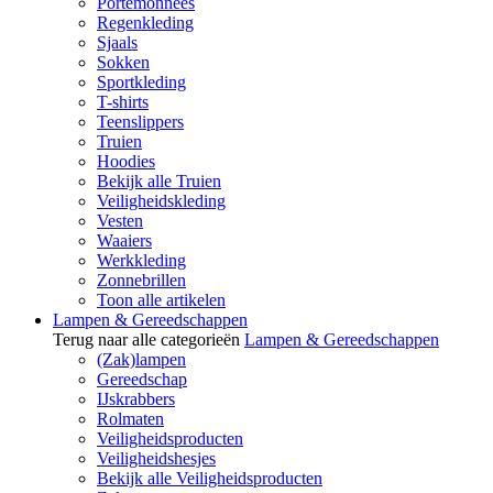
Portemonnees
Regenkleding
Sjaals
Sokken
Sportkleding
T-shirts
Teenslippers
Truien
Hoodies
Bekijk alle Truien
Veiligheidskleding
Vesten
Waaiers
Werkkleding
Zonnebrillen
Toon alle artikelen
Lampen & Gereedschappen
Terug naar alle categorieën
Lampen & Gereedschappen
(Zak)lampen
Gereedschap
IJskrabbers
Rolmaten
Veiligheidsproducten
Veiligheidshesjes
Bekijk alle Veiligheidsproducten