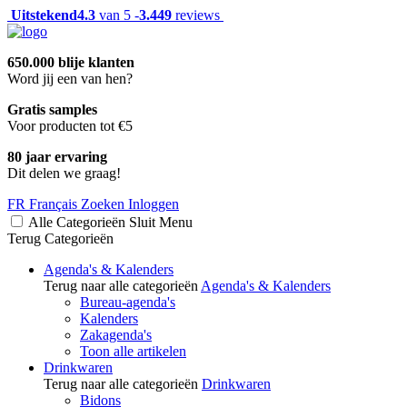
Uitstekend
4.3
van 5 -
3.449
reviews
650.000 blije klanten
Word jij een van hen?
Gratis samples
Voor producten tot €5
80 jaar ervaring
Dit delen we graag!
FR
Français
Zoeken
Inloggen
Alle Categorieën
Sluit
Menu
Terug
Categorieën
Agenda's & Kalenders
Terug naar alle categorieën
Agenda's & Kalenders
Bureau-agenda's
Kalenders
Zakagenda's
Toon alle artikelen
Drinkwaren
Terug naar alle categorieën
Drinkwaren
Bidons