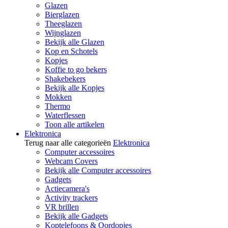
Glazen
Bierglazen
Theeglazen
Wijnglazen
Bekijk alle Glazen
Kop en Schotels
Kopjes
Koffie to go bekers
Shakebekers
Bekijk alle Kopjes
Mokken
Thermo
Waterflessen
Toon alle artikelen
Elektronica
Terug naar alle categorieën
Elektronica
Computer accessoires
Webcam Covers
Bekijk alle Computer accessoires
Gadgets
Actiecamera's
Activity trackers
VR brillen
Bekijk alle Gadgets
Koptelefoons & Oordopjes