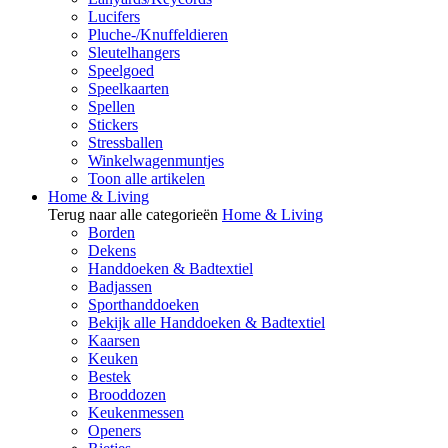
Lucifers
Pluche-/Knuffeldieren
Sleutelhangers
Speelgoed
Speelkaarten
Spellen
Stickers
Stressballen
Winkelwagenmuntjes
Toon alle artikelen
Home & Living
Terug naar alle categorieën
Home & Living
Borden
Dekens
Handdoeken & Badtextiel
Badjassen
Sporthanddoeken
Bekijk alle Handdoeken & Badtextiel
Kaarsen
Keuken
Bestek
Brooddozen
Keukenmessen
Openers