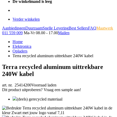
De winkelmand is leeg
Verder winkelen
Aanbiedingen
Duurzaam
Snelle Levering
Best Sellers
FAQ
Maatwerk
011 559 009
Ma-Vr 08.00 - 17.00
Mailen
Home
Elektronica
Opladers
Terra recycled aluminum uittrekbare 240W kabel
Terra recycled aluminum uittrekbare
240W kabel
art. nr. 25414200
Voorraad laden
Dit product uitproberen? Vraag een sample aan!
(deels) gerecycled materiaal