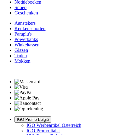
Notitieboeken
Snoep
Geschenken
Aanstekers
Keukenschorten
Paraplu's
Powerbanks
Winkeltassen
Glazen
Truien
Mokken
IGO Promo België
IGO Werbeartikel Österreich
IGO Promo Italia