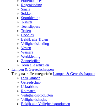
Portemonnees
Regenkleding
Sjaals
Sokken
Sportkleding
T-shirts
Teenslippers
Truien
Hoodies
Bekijk alle Truien
Veiligheidskleding
Vesten
Waaiers
Werkkleding
Zonnebrillen
Toon alle artikelen
Lampen & Gereedschappen
Terug naar alle categorieën
Lampen & Gereedschappen
(Zak)lampen
Gereedschap
IJskrabbers
Rolmaten
Veiligheidsproducten
Veiligheidshesjes
Bekijk alle Veiligheidsproducten