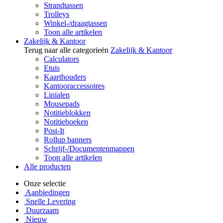
Strandtassen
Trolleys
Winkel-/draagtassen
Toon alle artikelen
Zakelijk & Kantoor
Terug naar alle categorieën
Zakelijk & Kantoor
Calculators
Etuis
Kaarthouders
Kantooraccessoires
Linialen
Mousepads
Notitieblokken
Notitieboeken
Post-It
Rollup banners
Schrijf-/Documentenmappen
Toon alle artikelen
Alle producten
Onze selectie
Aanbiedingen
Snelle Levering
Duurzaam
Nieuw