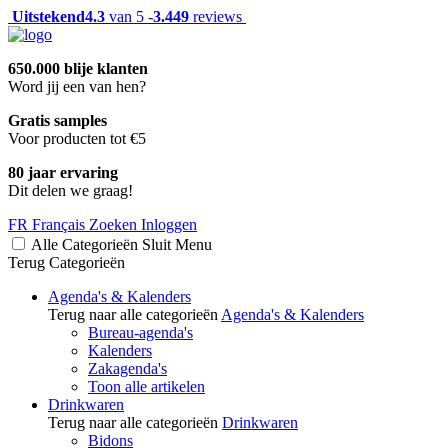
Uitstekend
4.3
van 5 -
3.449
reviews
650.000 blije klanten
Word jij een van hen?
Gratis samples
Voor producten tot €5
80 jaar ervaring
Dit delen we graag!
FR
Français
Zoeken
Inloggen
Alle Categorieën
Sluit
Menu
Terug
Categorieën
Agenda's & Kalenders
Terug naar alle categorieën
Agenda's & Kalenders
Bureau-agenda's
Kalenders
Zakagenda's
Toon alle artikelen
Drinkwaren
Terug naar alle categorieën
Drinkwaren
Bidons