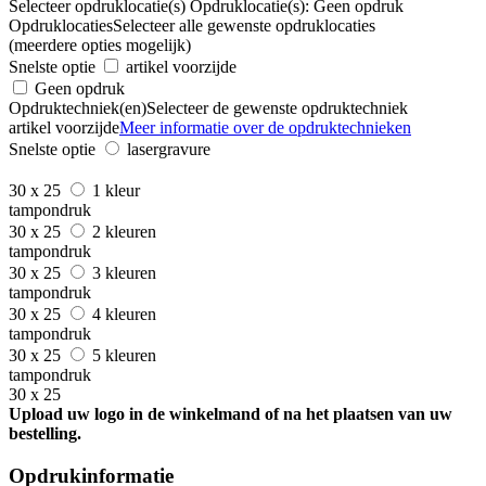
Selecteer opdruklocatie(s)
Opdruklocatie(s):
Geen opdruk
Opdruklocaties
Selecteer alle gewenste opdruklocaties
(meerdere opties mogelijk)
Snelste optie
artikel voorzijde
Geen opdruk
Opdruktechniek(en)
Selecteer de gewenste opdruktechniek
artikel voorzijde
Meer informatie over de opdruktechnieken
Snelste optie
lasergravure
30 x 25
1 kleur
tampondruk
30 x 25
2 kleuren
tampondruk
30 x 25
3 kleuren
tampondruk
30 x 25
4 kleuren
tampondruk
30 x 25
5 kleuren
tampondruk
30 x 25
Upload uw logo in de winkelmand of na het plaatsen van uw
bestelling.
Opdrukinformatie