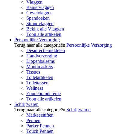
Vlaggen
Baniervlaggen
Gevelvlaggen
Spandoeken
Strandvlaggen
Bekijk alle Vlaggen
Toon alle artikelen
Persoonlijke Verzorging
Terug naar alle categorieën
Persoonlijke Verzorging
Desinfectiemiddelen
Handverzorging
Lippenbalsems
Mondmaskers
Tissues
Toiletartikelen
Toilettassen
Wellness
Zonnebrandcrème
Toon alle artikelen
Schrijfwaren
Terug naar alle categorieën
Schrijfwaren
Markeerstiften
Pennen
Parker Pennen
Touch Pennen