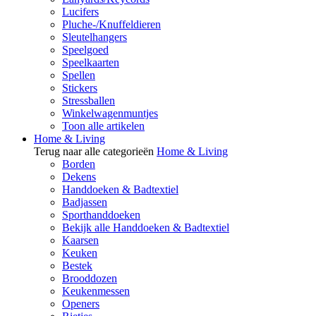
Lucifers
Pluche-/Knuffeldieren
Sleutelhangers
Speelgoed
Speelkaarten
Spellen
Stickers
Stressballen
Winkelwagenmuntjes
Toon alle artikelen
Home & Living
Terug naar alle categorieën
Home & Living
Borden
Dekens
Handdoeken & Badtextiel
Badjassen
Sporthanddoeken
Bekijk alle Handdoeken & Badtextiel
Kaarsen
Keuken
Bestek
Brooddozen
Keukenmessen
Openers