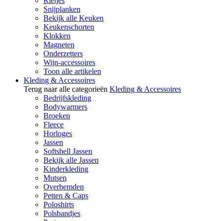
Rietjes
Snijplanken
Bekijk alle Keuken
Keukenschorten
Klokken
Magneten
Onderzetters
Wijn-accessoires
Toon alle artikelen
Kleding & Accessoires
Terug naar alle categorieën
Kleding & Accessoires
Bedrijfskleding
Bodywarmers
Broeken
Fleece
Horloges
Jassen
Softshell Jassen
Bekijk alle Jassen
Kinderkleding
Mutsen
Overhemden
Petten & Caps
Poloshirts
Polsbandjes