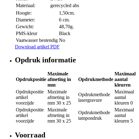
Materiaal:
gerecycled abs
Hoogte:
1,50cm.
Diameter:
6 cm.
Gewicht:
48,70g.
PMS-kleur
Black
Vaatwasser bestendig
No
Download artikel PDF
Opdruk informatie
Maximale
Maximaal
Opdrukpositie
afmeting in
Opdrukmethode
aantal
mm
kleuren
Opdrukpositie
Maximale
Maximaal
Opdrukmethode
artikel
afmeting in
aantal
lasergravure
voorzijde
mm
30 x 25
kleuren
0
Opdrukpositie
Maximale
Maximaal
Opdrukmethode
artikel
afmeting in
aantal
tampondruk
voorzijde
mm
30 x 25
kleuren
5
Voorraad