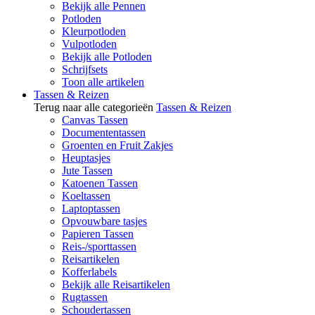
Bekijk alle Pennen
Potloden
Kleurpotloden
Vulpotloden
Bekijk alle Potloden
Schrijfsets
Toon alle artikelen
Tassen & Reizen
Terug naar alle categorieën
Tassen & Reizen
Canvas Tassen
Documententassen
Groenten en Fruit Zakjes
Heuptasjes
Jute Tassen
Katoenen Tassen
Koeltassen
Laptoptassen
Opvouwbare tasjes
Papieren Tassen
Reis-/sporttassen
Reisartikelen
Kofferlabels
Bekijk alle Reisartikelen
Rugtassen
Schoudertassen