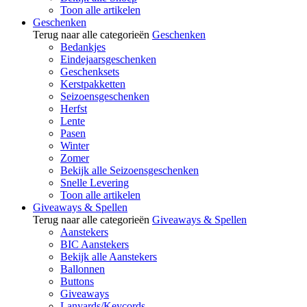
Toon alle artikelen
Geschenken
Terug naar alle categorieën
Geschenken
Bedankjes
Eindejaarsgeschenken
Geschenksets
Kerstpakketten
Seizoensgeschenken
Herfst
Lente
Pasen
Winter
Zomer
Bekijk alle Seizoensgeschenken
Snelle Levering
Toon alle artikelen
Giveaways & Spellen
Terug naar alle categorieën
Giveaways & Spellen
Aanstekers
BIC Aanstekers
Bekijk alle Aanstekers
Ballonnen
Buttons
Giveaways
Lanyards/Keycords