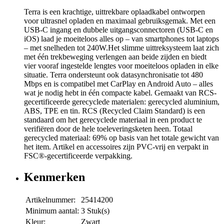
Terra is een krachtige, uittrekbare oplaadkabel ontworpen
voor ultrasnel opladen en maximaal gebruiksgemak. Met een
USB-C ingang en dubbele uitgangsconnectoren (USB-C en
iOS) laad je moeiteloos alles op – van smartphones tot laptops
– met snelheden tot 240W.Het slimme uittreksysteem laat zich
met één trekbeweging verlengen aan beide zijden en biedt
vier vooraf ingestelde lengtes voor moeiteloos opladen in elke
situatie. Terra ondersteunt ook datasynchronisatie tot 480
Mbps en is compatibel met CarPlay en Android Auto – alles
wat je nodig hebt in één compacte kabel. Gemaakt van RCS-
gecertificeerde gerecyclede materialen: gerecycled aluminium,
ABS, TPE en tin. RCS (Recycled Claim Standard) is een
standaard om het gerecyclede materiaal in een product te
verifiëren door de hele toeleveringsketen heen. Totaal
gerecycled materiaal: 69% op basis van het totale gewicht van
het item. Artikel en accessoires zijn PVC-vrij en verpakt in
FSC®-gecertificeerde verpakking.
Kenmerken
Artikelnummer:
25414200
Minimum aantal:
3 Stuk(s)
Kleur:
Zwart