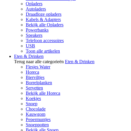
Opladers
Autoladers
Draadloze opladers
Kabels & Adapters
Bekijk alle Opladers
Powerbanks
Speakers
Telefoon accessoires
USB
Toon alle artikelen
Eten & Drinken
Terug naar alle categorieën
Eten & Drinken
Flesjes Water
Horeca
Bierviltjes
Borrelplanken
Servetten
Bekijk alle Horeca
Koekjes
Snoep
Chocolade
Kauwgom
Pepermuntjes
Snoeppotten
Bekijk alle Snoep