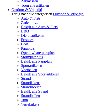
Zakmessen
Toon alle artikelen
Outdoor & Vrije tijd
Terug naar alle categorieën
Outdoor & Vrije tijd
Auto & Fiets
Zadelhoezen
Bekijk alle Auto & Fiets
BBQ
Dierenartikelen
Frisbees
Golf
Paraplu's
Opvouwbare paraplus
Stormparaplus
Bekijk alle Paraplu's
Sportartikelen
Voetballen
Bekijk alle Sportartikelen
Strand
Strandlakens
Strandstoelen
Bekijk alle Strand
Strandballen
Tuin
Verrekijkers