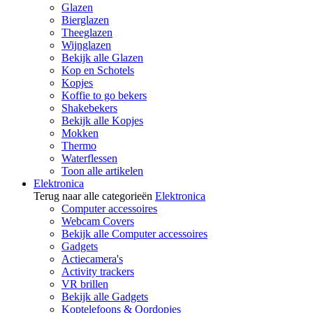
Glazen
Bierglazen
Theeglazen
Wijnglazen
Bekijk alle Glazen
Kop en Schotels
Kopjes
Koffie to go bekers
Shakebekers
Bekijk alle Kopjes
Mokken
Thermo
Waterflessen
Toon alle artikelen
Elektronica
Terug naar alle categorieën
Elektronica
Computer accessoires
Webcam Covers
Bekijk alle Computer accessoires
Gadgets
Actiecamera's
Activity trackers
VR brillen
Bekijk alle Gadgets
Koptelefoons & Oordopjes