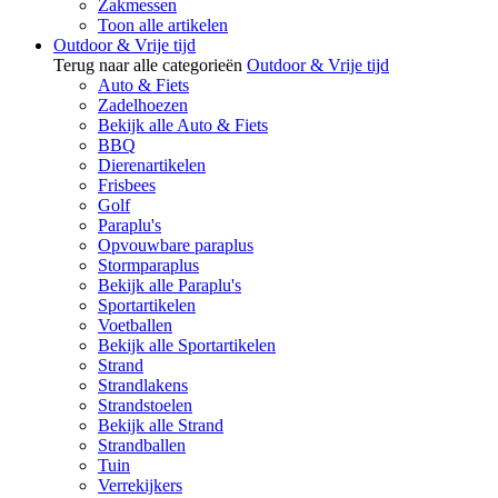
Zakmessen
Toon alle artikelen
Outdoor & Vrije tijd
Terug naar alle categorieën
Outdoor & Vrije tijd
Auto & Fiets
Zadelhoezen
Bekijk alle Auto & Fiets
BBQ
Dierenartikelen
Frisbees
Golf
Paraplu's
Opvouwbare paraplus
Stormparaplus
Bekijk alle Paraplu's
Sportartikelen
Voetballen
Bekijk alle Sportartikelen
Strand
Strandlakens
Strandstoelen
Bekijk alle Strand
Strandballen
Tuin
Verrekijkers