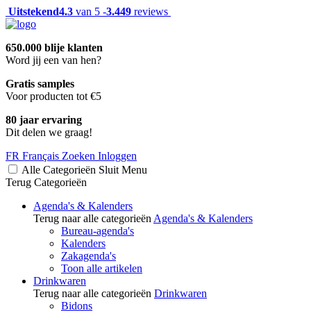
Uitstekend
4.3
van 5 -
3.449
reviews
650.000 blije klanten
Word jij een van hen?
Gratis samples
Voor producten tot €5
80 jaar ervaring
Dit delen we graag!
FR
Français
Zoeken
Inloggen
Alle Categorieën
Sluit
Menu
Terug
Categorieën
Agenda's & Kalenders
Terug naar alle categorieën
Agenda's & Kalenders
Bureau-agenda's
Kalenders
Zakagenda's
Toon alle artikelen
Drinkwaren
Terug naar alle categorieën
Drinkwaren
Bidons