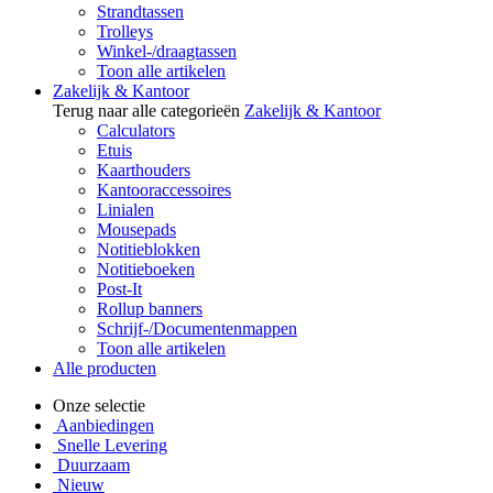
Strandtassen
Trolleys
Winkel-/draagtassen
Toon alle artikelen
Zakelijk & Kantoor
Terug naar alle categorieën
Zakelijk & Kantoor
Calculators
Etuis
Kaarthouders
Kantooraccessoires
Linialen
Mousepads
Notitieblokken
Notitieboeken
Post-It
Rollup banners
Schrijf-/Documentenmappen
Toon alle artikelen
Alle producten
Onze selectie
Aanbiedingen
Snelle Levering
Duurzaam
Nieuw