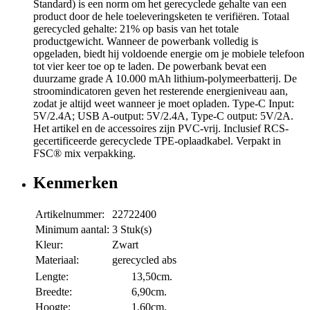
Standard) is een norm om het gerecyclede gehalte van een
product door de hele toeleveringsketen te verifiëren. Totaal
gerecycled gehalte: 21% op basis van het totale
productgewicht. Wanneer de powerbank volledig is
opgeladen, biedt hij voldoende energie om je mobiele telefoon
tot vier keer toe op te laden. De powerbank bevat een
duurzame grade A 10.000 mAh lithium-polymeerbatterij. De
stroomindicatoren geven het resterende energieniveau aan,
zodat je altijd weet wanneer je moet opladen. Type-C Input:
5V/2.4A; USB A-output: 5V/2.4A, Type-C output: 5V/2A.
Het artikel en de accessoires zijn PVC-vrij. Inclusief RCS-
gecertificeerde gerecyclede TPE-oplaadkabel. Verpakt in
FSC® mix verpakking.
Kenmerken
Artikelnummer:
22722400
Minimum aantal:
3 Stuk(s)
Kleur:
Zwart
Materiaal:
gerecycled abs
Lengte:
13,50cm.
Breedte:
6,90cm.
Hoogte:
1,60cm.