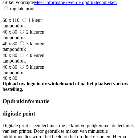
artikel voorzijde
Meer informatie over de opdruktechnieken
digitale print
60 x 110
1 kleur
tampondruk
40 x 80
2 kleuren
tampondruk
40 x 80
3 kleuren
tampondruk
40 x 80
4 kleuren
tampondruk
40 x 80
5 kleuren
tampondruk
40 x 80
Upload uw logo in de winkelmand of na het plaatsen van uw
bestelling.
Opdrukinformatie
digitale print
Digitale print is een techniek die je kunt vergelijken met de techniek
van een printer. Door gebruik te maken van minuscule
inktdruppeltjes wordt het beeld op het product gespoten. Hierna