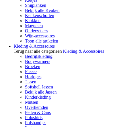
Rietjes
Snijplanken
Bekijk alle Keuken
Keukenschorten
Klokken
Magneten
Onderzetters
Wijn-accessoires
Toon alle artikelen
Kleding & Accessoires
Terug naar alle categorieën
Kleding & Accessoires
Bedrijfskleding
Bodywarmers
Broeken
Fleece
Horloges
Jassen
Softshell Jassen
Bekijk alle Jassen
Kinderkleding
Mutsen
Overhemden
Petten & Caps
Poloshirts
Polsbandjes