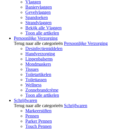
Vlaggen
Baniervlaggen
Gevelvlaggen
Spandoeken
Strandvlaggen
Bekijk alle Vlaggen
Toon alle artikelen
Persoonlijke Verzorging
Terug naar alle categorieën
Persoonlijke Verzorging
Desinfectiemiddelen
Handverzorging
Lippenbalsems
Mondmaskers
Tissues
Toiletartikelen
Toilettassen
Wellness
Zonnebrandcrème
Toon alle artikelen
Schrijfwaren
Terug naar alle categorieën
Schrijfwaren
Markeerstiften
Pennen
Parker Pennen
Touch Pennen