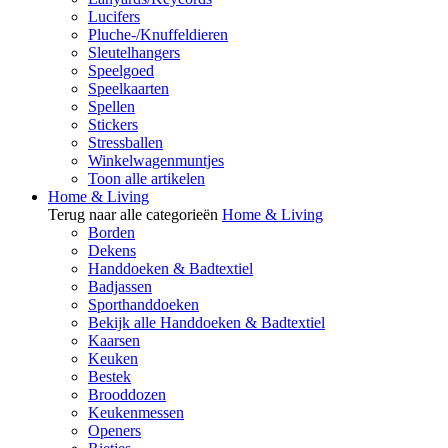
Lucifers
Pluche-/Knuffeldieren
Sleutelhangers
Speelgoed
Speelkaarten
Spellen
Stickers
Stressballen
Winkelwagenmuntjes
Toon alle artikelen
Home & Living
Terug naar alle categorieën
Home & Living
Borden
Dekens
Handdoeken & Badtextiel
Badjassen
Sporthanddoeken
Bekijk alle Handdoeken & Badtextiel
Kaarsen
Keuken
Bestek
Brooddozen
Keukenmessen
Openers