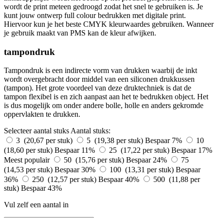
wordt de print meteen gedroogd zodat het snel te gebruiken is. Je
kunt jouw ontwerp full colour bedrukken met digitale print.
Hiervoor kun je het beste CMYK kleurwaardes gebruiken. Wanneer
je gebruik maakt van PMS kan de kleur afwijken.
tampondruk
Tampondruk is een indirecte vorm van drukken waarbij de inkt
wordt overgebracht door middel van een siliconen drukkussen
(tampon). Het grote voordeel van deze druktechniek is dat de
tampon flexibel is en zich aanpast aan het te bedrukken object. Het
is dus mogelijk om onder andere bolle, holle en anders gekromde
oppervlakten te drukken.
Selecteer aantal stuks
Aantal stuks:
3 (20,67 per stuk)
5 (19,38 per stuk)
Bespaar 7%
10
(18,60 per stuk)
Bespaar 11%
25 (17,22 per stuk)
Bespaar 17%
Meest populair
50 (15,76 per stuk)
Bespaar 24%
75
(14,53 per stuk)
Bespaar 30%
100 (13,31 per stuk)
Bespaar
36%
250 (12,57 per stuk)
Bespaar 40%
500 (11,88 per
stuk)
Bespaar 43%
Vul zelf een aantal in