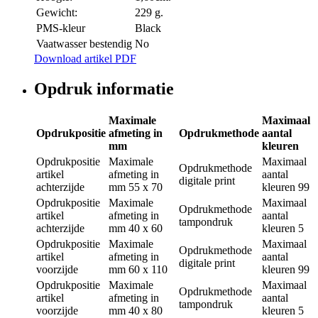
Gewicht:
229 g.
PMS-kleur
Black
Vaatwasser bestendig
No
Download artikel PDF
Opdruk informatie
Maximale
Maximaal
Opdrukpositie
afmeting in
Opdrukmethode
aantal
mm
kleuren
Opdrukpositie
Maximale
Maximaal
Opdrukmethode
artikel
afmeting in
aantal
digitale print
achterzijde
mm
55 x 70
kleuren
99
Opdrukpositie
Maximale
Maximaal
Opdrukmethode
artikel
afmeting in
aantal
tampondruk
achterzijde
mm
40 x 60
kleuren
5
Opdrukpositie
Maximale
Maximaal
Opdrukmethode
artikel
afmeting in
aantal
digitale print
voorzijde
mm
60 x 110
kleuren
99
Opdrukpositie
Maximale
Maximaal
Opdrukmethode
artikel
afmeting in
aantal
tampondruk
voorzijde
mm
40 x 80
kleuren
5