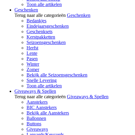
Toon alle artikelen
Geschenken
Terug naar alle categorieën
Geschenken
Bedankjes
Eindejaarsgeschenken
Geschenksets
Kerstpakketten
Seizoensgeschenken
Herfst
Lente
Pasen
Winter
Zomer
Bekijk alle Seizoensgeschenken
Snelle Levering
Toon alle artikelen
Giveaways & Spellen
Terug naar alle categorieën
Giveaways & Spellen
Aanstekers
BIC Aanstekers
Bekijk alle Aanstekers
Ballonnen
Buttons
Giveaways
Lanyards/Keycords