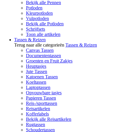
Bekijk alle Pennen
Potloden
Kleurpotloden
Vulpotloden
Bekijk alle Potloden
Schrijfsets
Toon alle artikelen
Tassen & Reizen
Terug naar alle categorieën
Tassen & Reizen
Canvas Tassen
Documententassen
Groenten en Fruit Zakjes
Heuptasjes
Jute Tassen
Katoenen Tassen
Koeltassen
Laptoptassen
Opvouwbare tasjes
Papieren Tassen
Reis-/sporttassen
Reisartikelen
Kofferlabels
Bekijk alle Reisartikelen
Rugtassen
Schoudertassen