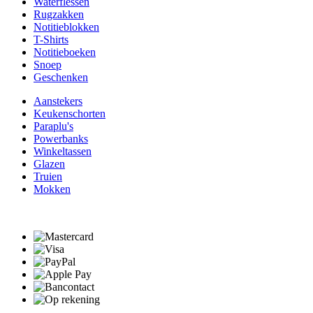
Waterflessen
Rugzakken
Notitieblokken
T-Shirts
Notitieboeken
Snoep
Geschenken
Aanstekers
Keukenschorten
Paraplu's
Powerbanks
Winkeltassen
Glazen
Truien
Mokken