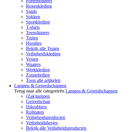
Portemonnees
Regenkleding
Sjaals
Sokken
Sportkleding
T-shirts
Teenslippers
Truien
Hoodies
Bekijk alle Truien
Veiligheidskleding
Vesten
Waaiers
Werkkleding
Zonnebrillen
Toon alle artikelen
Lampen & Gereedschappen
Terug naar alle categorieën
Lampen & Gereedschappen
(Zak)lampen
Gereedschap
IJskrabbers
Rolmaten
Veiligheidsproducten
Veiligheidshesjes
Bekijk alle Veiligheidsproducten