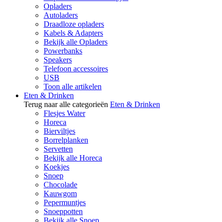
Opladers
Autoladers
Draadloze opladers
Kabels & Adapters
Bekijk alle Opladers
Powerbanks
Speakers
Telefoon accessoires
USB
Toon alle artikelen
Eten & Drinken
Terug naar alle categorieën
Eten & Drinken
Flesjes Water
Horeca
Bierviltjes
Borrelplanken
Servetten
Bekijk alle Horeca
Koekjes
Snoep
Chocolade
Kauwgom
Pepermuntjes
Snoeppotten
Bekijk alle Snoep