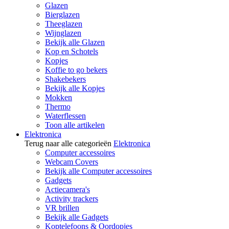
Glazen
Bierglazen
Theeglazen
Wijnglazen
Bekijk alle Glazen
Kop en Schotels
Kopjes
Koffie to go bekers
Shakebekers
Bekijk alle Kopjes
Mokken
Thermo
Waterflessen
Toon alle artikelen
Elektronica
Terug naar alle categorieën
Elektronica
Computer accessoires
Webcam Covers
Bekijk alle Computer accessoires
Gadgets
Actiecamera's
Activity trackers
VR brillen
Bekijk alle Gadgets
Koptelefoons & Oordopjes