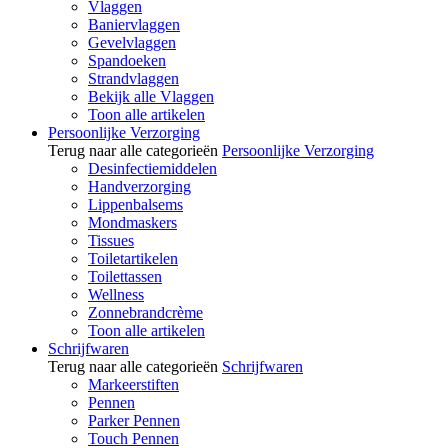
Vlaggen
Baniervlaggen
Gevelvlaggen
Spandoeken
Strandvlaggen
Bekijk alle Vlaggen
Toon alle artikelen
Persoonlijke Verzorging
Terug naar alle categorieën
Persoonlijke Verzorging
Desinfectiemiddelen
Handverzorging
Lippenbalsems
Mondmaskers
Tissues
Toiletartikelen
Toilettassen
Wellness
Zonnebrandcrème
Toon alle artikelen
Schrijfwaren
Terug naar alle categorieën
Schrijfwaren
Markeerstiften
Pennen
Parker Pennen
Touch Pennen