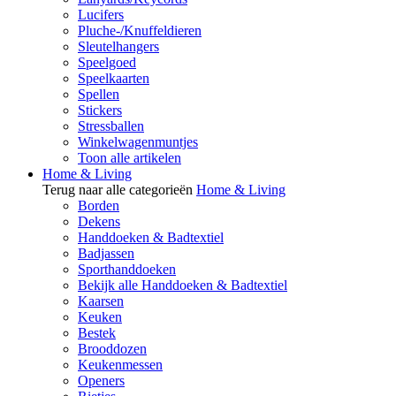
Lucifers
Pluche-/Knuffeldieren
Sleutelhangers
Speelgoed
Speelkaarten
Spellen
Stickers
Stressballen
Winkelwagenmuntjes
Toon alle artikelen
Home & Living
Terug naar alle categorieën
Home & Living
Borden
Dekens
Handdoeken & Badtextiel
Badjassen
Sporthanddoeken
Bekijk alle Handdoeken & Badtextiel
Kaarsen
Keuken
Bestek
Brooddozen
Keukenmessen
Openers