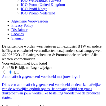
IGO Werbeartikel Schweiz
IGO Promo United Kingdom
IGO Profil Norge
IGO Promo Nederland
Algemene Voorwaarden
Privacy Policy
Disclaimer
Cookies
Sitemap
De prijzen die worden weergegeven zijn exclusief BTW en andere
heffingen en exlusief verzendkosten tenzij anders staat aangegeven.
©2026 IGO - Relatiegeschenken & Promotionele artikelen. Alle
rechten voorbehouden.
Voorvertoning met jouw logo!
Aan
Uit
Bekijk nu
Logo wijzigen
Uit
Automatisch gegenereerd voorbeeld met jouw logo
i
Dit is een automatisch gegenereerd voorbeeld en deze kan afwijken
van de werkelijke opdruk opties. Je ontvangt altijd een gratis
drukproef van jouw werkelijke bestelling voordat we de productie
starten.