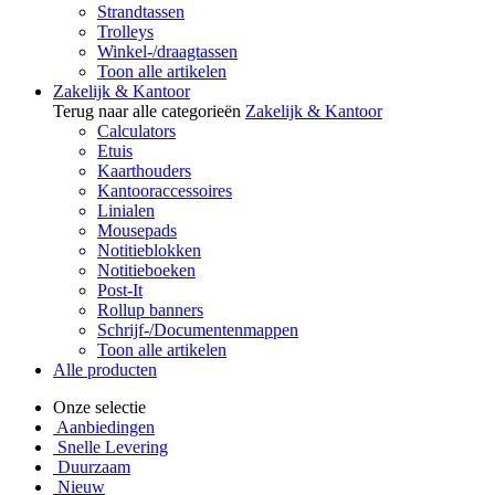
Strandtassen
Trolleys
Winkel-/draagtassen
Toon alle artikelen
Zakelijk & Kantoor
Terug naar alle categorieën
Zakelijk & Kantoor
Calculators
Etuis
Kaarthouders
Kantooraccessoires
Linialen
Mousepads
Notitieblokken
Notitieboeken
Post-It
Rollup banners
Schrijf-/Documentenmappen
Toon alle artikelen
Alle producten
Onze selectie
Aanbiedingen
Snelle Levering
Duurzaam
Nieuw