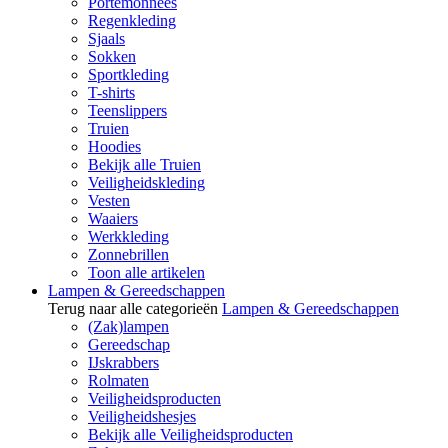
Portemonnees
Regenkleding
Sjaals
Sokken
Sportkleding
T-shirts
Teenslippers
Truien
Hoodies
Bekijk alle Truien
Veiligheidskleding
Vesten
Waaiers
Werkkleding
Zonnebrillen
Toon alle artikelen
Lampen & Gereedschappen
Terug naar alle categorieën
Lampen & Gereedschappen
(Zak)lampen
Gereedschap
IJskrabbers
Rolmaten
Veiligheidsproducten
Veiligheidshesjes
Bekijk alle Veiligheidsproducten