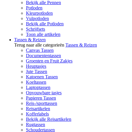
Bekijk alle Pennen
Potloden
Kleurpotloden
Vulpotloden
Bekijk alle Potloden
Schrijfsets
Toon alle artikelen
Tassen & Reizen
Terug naar alle categorieën
Tassen & Reizen
Canvas Tassen
Documententassen
Groenten en Fruit Zakjes
Heuptasjes
Jute Tassen
Katoenen Tassen
Koeltassen
Laptoptassen
Opvouwbare tasjes
Papieren Tassen
Reis-/sporttassen
Reisartikelen
Kofferlabels
Bekijk alle Reisartikelen
Rugtassen
Schoudertassen