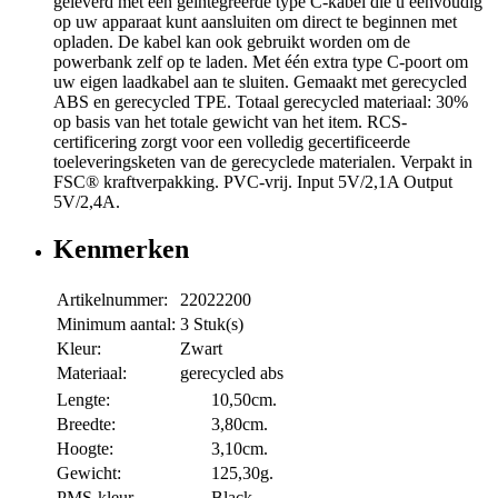
geleverd met een geïntegreerde type C-kabel die u eenvoudig
op uw apparaat kunt aansluiten om direct te beginnen met
opladen. De kabel kan ook gebruikt worden om de
powerbank zelf op te laden. Met één extra type C-poort om
uw eigen laadkabel aan te sluiten. Gemaakt met gerecycled
ABS en gerecycled TPE. Totaal gerecycled materiaal: 30%
op basis van het totale gewicht van het item. RCS-
certificering zorgt voor een volledig gecertificeerde
toeleveringsketen van de gerecyclede materialen. Verpakt in
FSC® kraftverpakking. PVC-vrij. Input 5V/2,1A Output
5V/2,4A.
Kenmerken
Artikelnummer:
22022200
Minimum aantal:
3 Stuk(s)
Kleur:
Zwart
Materiaal:
gerecycled abs
Lengte:
10,50cm.
Breedte:
3,80cm.
Hoogte:
3,10cm.
Gewicht:
125,30g.
PMS-kleur
Black