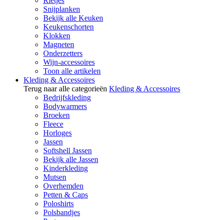
Rietjes
Snijplanken
Bekijk alle Keuken
Keukenschorten
Klokken
Magneten
Onderzetters
Wijn-accessoires
Toon alle artikelen
Kleding & Accessoires
Terug naar alle categorieën
Kleding & Accessoires
Bedrijfskleding
Bodywarmers
Broeken
Fleece
Horloges
Jassen
Softshell Jassen
Bekijk alle Jassen
Kinderkleding
Mutsen
Overhemden
Petten & Caps
Poloshirts
Polsbandjes