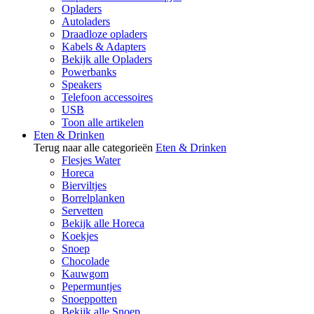
Opladers
Autoladers
Draadloze opladers
Kabels & Adapters
Bekijk alle Opladers
Powerbanks
Speakers
Telefoon accessoires
USB
Toon alle artikelen
Eten & Drinken
Terug naar alle categorieën
Eten & Drinken
Flesjes Water
Horeca
Bierviltjes
Borrelplanken
Servetten
Bekijk alle Horeca
Koekjes
Snoep
Chocolade
Kauwgom
Pepermuntjes
Snoeppotten
Bekijk alle Snoep