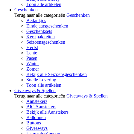
Toon alle artikelen
Geschenken
Terug naar alle categorieën
Geschenken
Bedankjes
Eindejaarsgeschenken
Geschenksets
Kerstpakketten
Seizoensgeschenken
Herfst
Lente
Pasen
Winter
Zomer
Bekijk alle Seizoensgeschenken
Snelle Levering
Toon alle artikelen
Giveaways & Spellen
Terug naar alle categorieën
Giveaways & Spellen
Aanstekers
BIC Aanstekers
Bekijk alle Aanstekers
Ballonnen
Buttons
Giveaways
Lanyards/Keycords