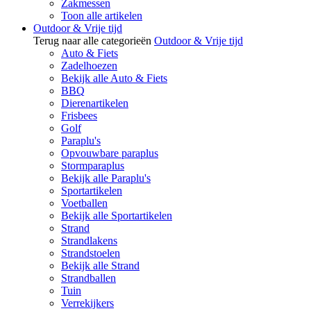
Zakmessen
Toon alle artikelen
Outdoor & Vrije tijd
Terug naar alle categorieën
Outdoor & Vrije tijd
Auto & Fiets
Zadelhoezen
Bekijk alle Auto & Fiets
BBQ
Dierenartikelen
Frisbees
Golf
Paraplu's
Opvouwbare paraplus
Stormparaplus
Bekijk alle Paraplu's
Sportartikelen
Voetballen
Bekijk alle Sportartikelen
Strand
Strandlakens
Strandstoelen
Bekijk alle Strand
Strandballen
Tuin
Verrekijkers