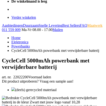
De winkelmand is leeg
Verder winkelen
Aanbiedingen
Duurzaam
Snelle Levering
Best Sellers
FAQ
Maatwerk
011 559 009
Ma-Vr 08.00 - 17.00
Mailen
Home
Elektronica
Powerbanks
CycleCell 5000mAh powerbank met verwijderbare batterij
CycleCell 5000mAh powerbank met
verwijderbare batterij
art. nr. 22022200
Voorraad laden
Dit product uitproberen? Vraag een sample aan!
(deels) gerecycled materiaal