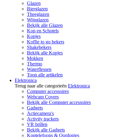
Glazen
Bierglazen
Theeglazen
Wijnglazen
Bekijk alle Glazen
Kop en Schotels
Kopjes
Koffie to go bekers
Shakebekers
Bekijk alle Kopjes
Mokken
Thermo
Waterflessen
Toon alle artikelen
Elektronica
Terug naar alle categorieën
Elektronica
Computer accessoires
Webcam Covers
Bekijk alle Computer accessoires
Gadgets
Actiecamera's
Activity trackers
VR brillen
Bekijk alle Gadgets
Koptelefoons & Oordopjes