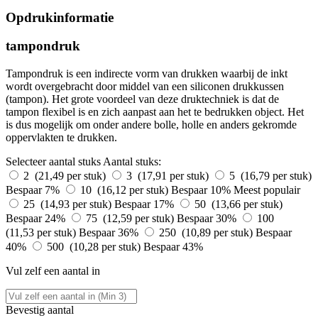
Opdrukinformatie
tampondruk
Tampondruk is een indirecte vorm van drukken waarbij de inkt
wordt overgebracht door middel van een siliconen drukkussen
(tampon). Het grote voordeel van deze druktechniek is dat de
tampon flexibel is en zich aanpast aan het te bedrukken object. Het
is dus mogelijk om onder andere bolle, holle en anders gekromde
oppervlakten te drukken.
Selecteer aantal stuks
Aantal stuks:
2 (21,49 per stuk)
3 (17,91 per stuk)
5 (16,79 per stuk)
Bespaar 7%
10 (16,12 per stuk)
Bespaar 10%
Meest populair
25 (14,93 per stuk)
Bespaar 17%
50 (13,66 per stuk)
Bespaar 24%
75 (12,59 per stuk)
Bespaar 30%
100
(11,53 per stuk)
Bespaar 36%
250 (10,89 per stuk)
Bespaar
40%
500 (10,28 per stuk)
Bespaar 43%
Vul zelf een aantal in
Bevestig aantal