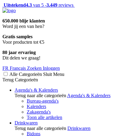
Uitstekend
4.3
van 5 -
3.449
reviews
650.000 blije klanten
Word jij een van hen?
Gratis samples
Voor producten tot €5
80 jaar ervaring
Dit delen we graag!
FR
Français
Zoeken
Inloggen
Alle Categorieën
Sluit
Menu
Terug
Categorieën
Agenda's & Kalenders
Terug naar alle categorieën
Agenda's & Kalenders
Bureau-agenda's
Kalenders
Zakagenda's
Toon alle artikelen
Drinkwaren
Terug naar alle categorieën
Drinkwaren
Bidons