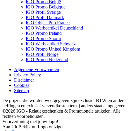
IGO Promo België
IGO Promo Belgique
IGO Profil Sverige
IGO Profil Danmark
IGO Objets Pub France
IGO Werbeartikel Deutschland
IGO Promo Ireland
IGO Promo Suomi
IGO Werbeartikel Schweiz
IGO Promo United Kingdom
IGO Profil Norge
IGO Promo Nederland
Algemene Voorwaarden
Privacy Policy
Disclaimer
Cookies
Sitemap
De prijzen die worden weergegeven zijn exclusief BTW en andere
heffingen en exlusief verzendkosten tenzij anders staat aangegeven.
©2026 IGO - Relatiegeschenken & Promotionele artikelen. Alle
rechten voorbehouden.
Voorvertoning met jouw logo!
Aan
Uit
Bekijk nu
Logo wijzigen