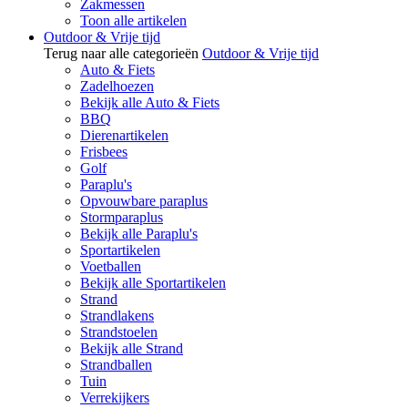
Zakmessen
Toon alle artikelen
Outdoor & Vrije tijd
Terug naar alle categorieën
Outdoor & Vrije tijd
Auto & Fiets
Zadelhoezen
Bekijk alle Auto & Fiets
BBQ
Dierenartikelen
Frisbees
Golf
Paraplu's
Opvouwbare paraplus
Stormparaplus
Bekijk alle Paraplu's
Sportartikelen
Voetballen
Bekijk alle Sportartikelen
Strand
Strandlakens
Strandstoelen
Bekijk alle Strand
Strandballen
Tuin
Verrekijkers