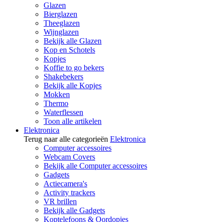
Glazen
Bierglazen
Theeglazen
Wijnglazen
Bekijk alle Glazen
Kop en Schotels
Kopjes
Koffie to go bekers
Shakebekers
Bekijk alle Kopjes
Mokken
Thermo
Waterflessen
Toon alle artikelen
Elektronica
Terug naar alle categorieën
Elektronica
Computer accessoires
Webcam Covers
Bekijk alle Computer accessoires
Gadgets
Actiecamera's
Activity trackers
VR brillen
Bekijk alle Gadgets
Koptelefoons & Oordopjes