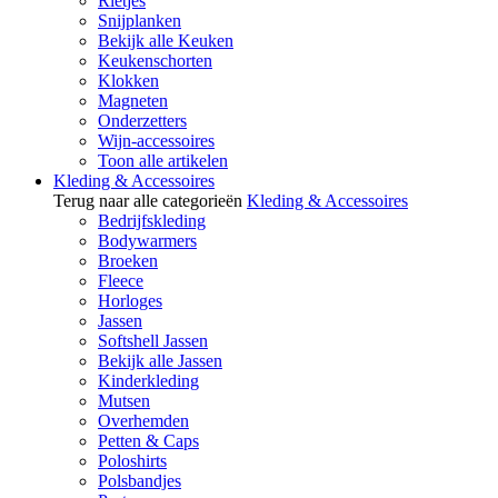
Rietjes
Snijplanken
Bekijk alle Keuken
Keukenschorten
Klokken
Magneten
Onderzetters
Wijn-accessoires
Toon alle artikelen
Kleding & Accessoires
Terug naar alle categorieën
Kleding & Accessoires
Bedrijfskleding
Bodywarmers
Broeken
Fleece
Horloges
Jassen
Softshell Jassen
Bekijk alle Jassen
Kinderkleding
Mutsen
Overhemden
Petten & Caps
Poloshirts
Polsbandjes