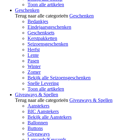
Toon alle artikelen
Geschenken
Terug naar alle categorieën
Geschenken
Bedankjes
Eindejaarsgeschenken
Geschenksets
Kerstpakketten
Seizoensgeschenken
Herfst
Lente
Pasen
Winter
Zomer
Bekijk alle Seizoensgeschenken
Snelle Levering
Toon alle artikelen
Giveaways & Spellen
Terug naar alle categorieën
Giveaways & Spellen
Aanstekers
BIC Aanstekers
Bekijk alle Aanstekers
Ballonnen
Buttons
Giveaways
Lanyards/Keycords