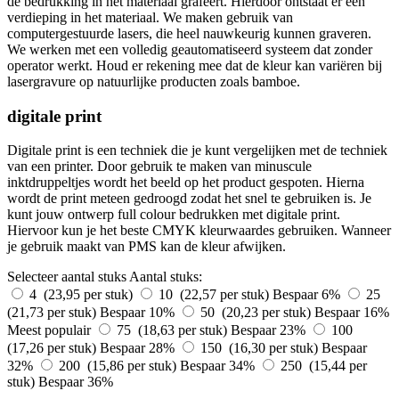
de bedrukking in het materiaal grafeert. Hierdoor ontstaat er een
verdieping in het materiaal. We maken gebruik van
computergestuurde lasers, die heel nauwkeurig kunnen graveren.
We werken met een volledig geautomatiseerd systeem dat zonder
operator werkt. Houd er rekening mee dat de kleur kan variëren bij
lasergravure op natuurlijke producten zoals bamboe.
digitale print
Digitale print is een techniek die je kunt vergelijken met de techniek
van een printer. Door gebruik te maken van minuscule
inktdruppeltjes wordt het beeld op het product gespoten. Hierna
wordt de print meteen gedroogd zodat het snel te gebruiken is. Je
kunt jouw ontwerp full colour bedrukken met digitale print.
Hiervoor kun je het beste CMYK kleurwaardes gebruiken. Wanneer
je gebruik maakt van PMS kan de kleur afwijken.
Selecteer aantal stuks
Aantal stuks:
4 (23,95 per stuk)
10 (22,57 per stuk)
Bespaar 6%
25
(21,73 per stuk)
Bespaar 10%
50 (20,23 per stuk)
Bespaar 16%
Meest populair
75 (18,63 per stuk)
Bespaar 23%
100
(17,26 per stuk)
Bespaar 28%
150 (16,30 per stuk)
Bespaar
32%
200 (15,86 per stuk)
Bespaar 34%
250 (15,44 per
stuk)
Bespaar 36%