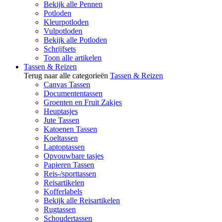
Bekijk alle Pennen
Potloden
Kleurpotloden
Vulpotloden
Bekijk alle Potloden
Schrijfsets
Toon alle artikelen
Tassen & Reizen
Terug naar alle categorieën
Tassen & Reizen
Canvas Tassen
Documententassen
Groenten en Fruit Zakjes
Heuptasjes
Jute Tassen
Katoenen Tassen
Koeltassen
Laptoptassen
Opvouwbare tasjes
Papieren Tassen
Reis-/sporttassen
Reisartikelen
Kofferlabels
Bekijk alle Reisartikelen
Rugtassen
Schoudertassen