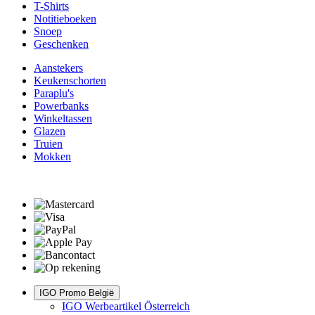
T-Shirts
Notitieboeken
Snoep
Geschenken
Aanstekers
Keukenschorten
Paraplu's
Powerbanks
Winkeltassen
Glazen
Truien
Mokken
IGO Promo België
IGO Werbeartikel Österreich