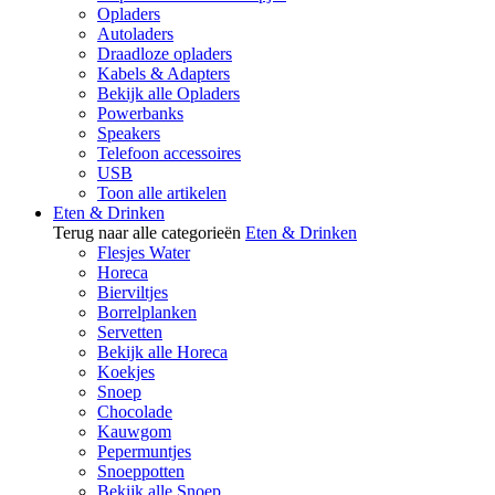
Opladers
Autoladers
Draadloze opladers
Kabels & Adapters
Bekijk alle Opladers
Powerbanks
Speakers
Telefoon accessoires
USB
Toon alle artikelen
Eten & Drinken
Terug naar alle categorieën
Eten & Drinken
Flesjes Water
Horeca
Bierviltjes
Borrelplanken
Servetten
Bekijk alle Horeca
Koekjes
Snoep
Chocolade
Kauwgom
Pepermuntjes
Snoeppotten
Bekijk alle Snoep