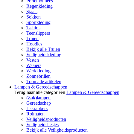
Portemonnees
Regenkleding
Sjaals
Sokken
Sportkleding
T-shirts
Teenslippers
Truien
Hoodies
Bekijk alle Truien
Veiligheidskleding
Vesten
Waaiers
Werkkleding
Zonnebrillen
Toon alle artikelen
Lampen & Gereedschappen
Terug naar alle categorieën
Lampen & Gereedschappen
(Zak)lampen
Gereedschap
IJskrabbers
Rolmaten
Veiligheidsproducten
Veiligheidshesjes
Bekijk alle Veiligheidsproducten