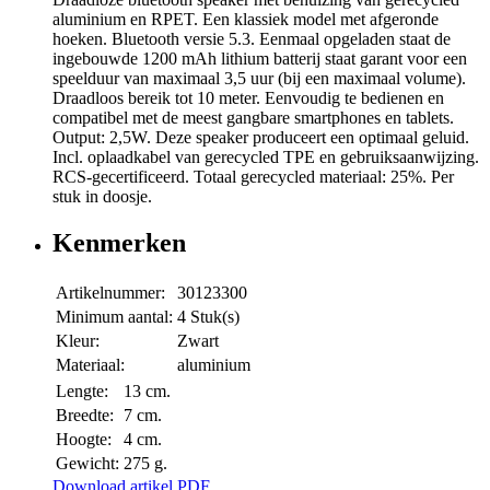
aluminium en RPET. Een klassiek model met afgeronde
hoeken. Bluetooth versie 5.3. Eenmaal opgeladen staat de
ingebouwde 1200 mAh lithium batterij staat garant voor een
speelduur van maximaal 3,5 uur (bij een maximaal volume).
Draadloos bereik tot 10 meter. Eenvoudig te bedienen en
compatibel met de meest gangbare smartphones en tablets.
Output: 2,5W. Deze speaker produceert een optimaal geluid.
Incl. oplaadkabel van gerecycled TPE en gebruiksaanwijzing.
RCS-gecertificeerd. Totaal gerecycled materiaal: 25%. Per
stuk in doosje.
Kenmerken
Artikelnummer:
30123300
Minimum aantal:
4 Stuk(s)
Kleur:
Zwart
Materiaal:
aluminium
Lengte:
13 cm.
Breedte:
7 cm.
Hoogte:
4 cm.
Gewicht:
275 g.
Download artikel PDF