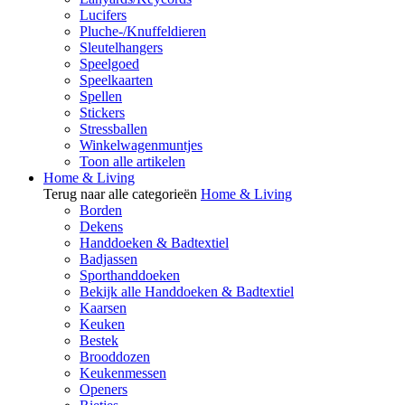
Lucifers
Pluche-/Knuffeldieren
Sleutelhangers
Speelgoed
Speelkaarten
Spellen
Stickers
Stressballen
Winkelwagenmuntjes
Toon alle artikelen
Home & Living
Terug naar alle categorieën
Home & Living
Borden
Dekens
Handdoeken & Badtextiel
Badjassen
Sporthanddoeken
Bekijk alle Handdoeken & Badtextiel
Kaarsen
Keuken
Bestek
Brooddozen
Keukenmessen
Openers