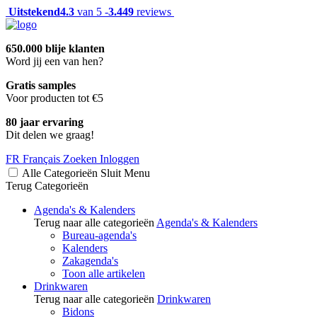
Uitstekend
4.3
van 5 -
3.449
reviews
650.000 blije klanten
Word jij een van hen?
Gratis samples
Voor producten tot €5
80 jaar ervaring
Dit delen we graag!
FR
Français
Zoeken
Inloggen
Alle Categorieën
Sluit
Menu
Terug
Categorieën
Agenda's & Kalenders
Terug naar alle categorieën
Agenda's & Kalenders
Bureau-agenda's
Kalenders
Zakagenda's
Toon alle artikelen
Drinkwaren
Terug naar alle categorieën
Drinkwaren
Bidons