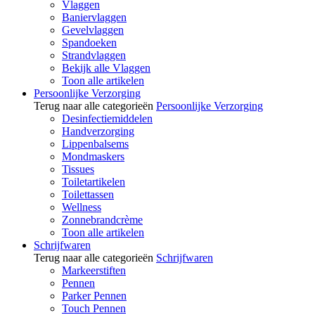
Vlaggen
Baniervlaggen
Gevelvlaggen
Spandoeken
Strandvlaggen
Bekijk alle Vlaggen
Toon alle artikelen
Persoonlijke Verzorging
Terug naar alle categorieën
Persoonlijke Verzorging
Desinfectiemiddelen
Handverzorging
Lippenbalsems
Mondmaskers
Tissues
Toiletartikelen
Toilettassen
Wellness
Zonnebrandcrème
Toon alle artikelen
Schrijfwaren
Terug naar alle categorieën
Schrijfwaren
Markeerstiften
Pennen
Parker Pennen
Touch Pennen