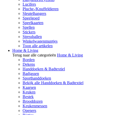
Lucifers
Pluche-/Knuffeldieren
Sleutelhangers
Speelgoed
Speelkaarten
Spellen
Stickers
Stressballen
Winkelwagenmuntjes
Toon alle artikelen
Home & Living
Terug naar alle categorieën
Home & Living
Borden
Dekens
Handdoeken & Badtextiel
Badjassen
Sporthanddoeken
Bekijk alle Handdoeken & Badtextiel
Kaarsen
Keuken
Bestek
Brooddozen
Keukenmessen
Openers