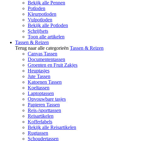
Bekijk alle Pennen
Potloden
Kleurpotloden
Vulpotloden
Bekijk alle Potloden
Schrijfsets
Toon alle artikelen
Tassen & Reizen
Terug naar alle categorieën
Tassen & Reizen
Canvas Tassen
Documententassen
Groenten en Fruit Zakjes
Heuptasjes
Jute Tassen
Katoenen Tassen
Koeltassen
Laptoptassen
Opvouwbare tasjes
Papieren Tassen
Reis-/sporttassen
Reisartikelen
Kofferlabels
Bekijk alle Reisartikelen
Rugtassen
Schoudertassen