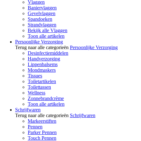
Vlaggen
Baniervlaggen
Gevelvlaggen
Spandoeken
Strandvlaggen
Bekijk alle Vlaggen
Toon alle artikelen
Persoonlijke Verzorging
Terug naar alle categorieën
Persoonlijke Verzorging
Desinfectiemiddelen
Handverzorging
Lippenbalsems
Mondmaskers
Tissues
Toiletartikelen
Toilettassen
Wellness
Zonnebrandcrème
Toon alle artikelen
Schrijfwaren
Terug naar alle categorieën
Schrijfwaren
Markeerstiften
Pennen
Parker Pennen
Touch Pennen