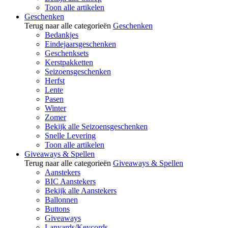
Toon alle artikelen
Geschenken
Terug naar alle categorieën
Geschenken
Bedankjes
Eindejaarsgeschenken
Geschenksets
Kerstpakketten
Seizoensgeschenken
Herfst
Lente
Pasen
Winter
Zomer
Bekijk alle Seizoensgeschenken
Snelle Levering
Toon alle artikelen
Giveaways & Spellen
Terug naar alle categorieën
Giveaways & Spellen
Aanstekers
BIC Aanstekers
Bekijk alle Aanstekers
Ballonnen
Buttons
Giveaways
Lanyards/Keycords