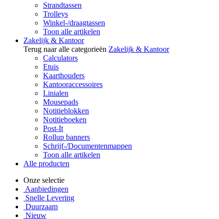
Strandtassen
Trolleys
Winkel-/draagtassen
Toon alle artikelen
Zakelijk & Kantoor
Terug naar alle categorieën
Zakelijk & Kantoor
Calculators
Etuis
Kaarthouders
Kantooraccessoires
Linialen
Mousepads
Notitieblokken
Notitieboeken
Post-It
Rollup banners
Schrijf-/Documentenmappen
Toon alle artikelen
Alle producten
Onze selectie
Aanbiedingen
Snelle Levering
Duurzaam
Nieuw