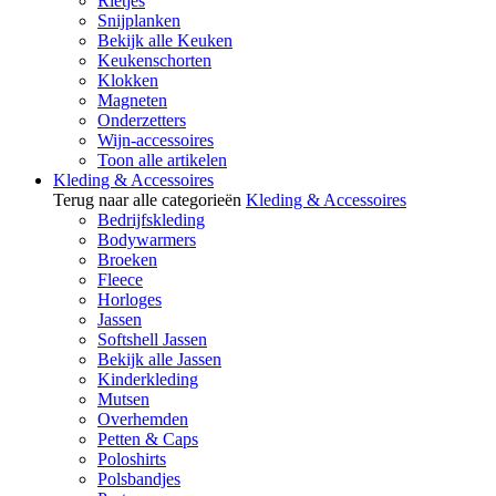
Rietjes
Snijplanken
Bekijk alle Keuken
Keukenschorten
Klokken
Magneten
Onderzetters
Wijn-accessoires
Toon alle artikelen
Kleding & Accessoires
Terug naar alle categorieën
Kleding & Accessoires
Bedrijfskleding
Bodywarmers
Broeken
Fleece
Horloges
Jassen
Softshell Jassen
Bekijk alle Jassen
Kinderkleding
Mutsen
Overhemden
Petten & Caps
Poloshirts
Polsbandjes