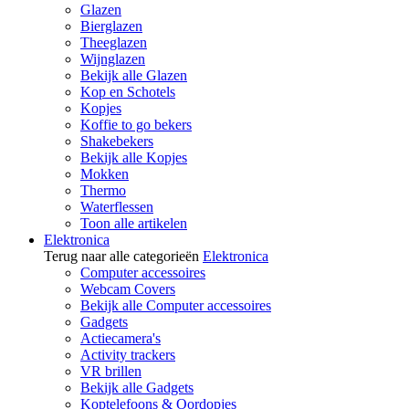
Glazen
Bierglazen
Theeglazen
Wijnglazen
Bekijk alle Glazen
Kop en Schotels
Kopjes
Koffie to go bekers
Shakebekers
Bekijk alle Kopjes
Mokken
Thermo
Waterflessen
Toon alle artikelen
Elektronica
Terug naar alle categorieën
Elektronica
Computer accessoires
Webcam Covers
Bekijk alle Computer accessoires
Gadgets
Actiecamera's
Activity trackers
VR brillen
Bekijk alle Gadgets
Koptelefoons & Oordopjes