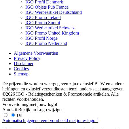
IGO Profil Danmark
IGO Objets Pub France
IGO Werbeartikel Deutschland
IGO Promo Ireland
IGO Promo Suomi
IGO Werbeartikel Schweiz
IGO Promo United Kingdom
IGO Profil Norge
IGO Promo Nederland
Algemene Voorwaarden
Privacy Policy
Disclaimer
Cookies
Sitemap
De prijzen die worden weergegeven zijn exclusief BTW en andere
heffingen en exlusief verzendkosten tenzij anders staat aangegeven.
©2026 IGO - Relatiegeschenken & Promotionele artikelen. Alle
rechten voorbehouden.
Voorvertoning met jouw logo!
Aan
Uit
Bekijk nu
Logo wijzigen
Uit
Automatisch gegenereerd voorbeeld met jouw logo
i