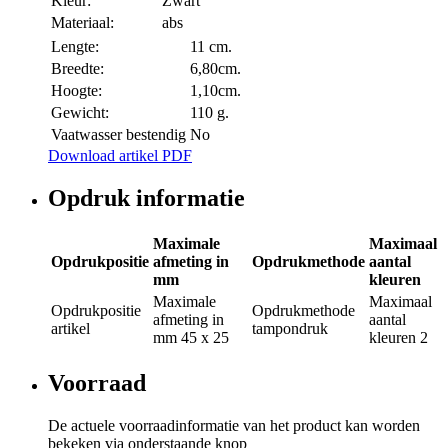
Kleur:
Zwart
Materiaal:
abs
Lengte:
11 cm.
Breedte:
6,80cm.
Hoogte:
1,10cm.
Gewicht:
110 g.
Vaatwasser bestendig
No
Download artikel PDF
Opdruk informatie
Maximale
Maximaal
Opdrukpositie
afmeting in
Opdrukmethode
aantal
mm
kleuren
Maximale
Maximaal
Opdrukpositie
Opdrukmethode
afmeting in
aantal
artikel
tampondruk
mm
45 x 25
kleuren
2
Voorraad
De actuele voorraadinformatie van het product kan worden
bekeken via onderstaande knop