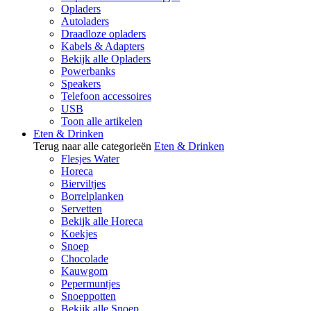
Opladers
Autoladers
Draadloze opladers
Kabels & Adapters
Bekijk alle Opladers
Powerbanks
Speakers
Telefoon accessoires
USB
Toon alle artikelen
Eten & Drinken
Terug naar alle categorieën
Eten & Drinken
Flesjes Water
Horeca
Bierviltjes
Borrelplanken
Servetten
Bekijk alle Horeca
Koekjes
Snoep
Chocolade
Kauwgom
Pepermuntjes
Snoeppotten
Bekijk alle Snoep