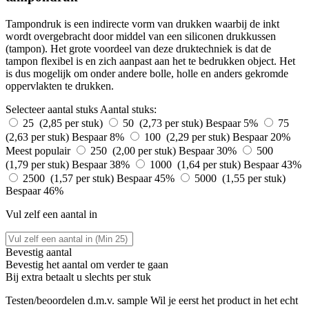
Tampondruk is een indirecte vorm van drukken waarbij de inkt
wordt overgebracht door middel van een siliconen drukkussen
(tampon). Het grote voordeel van deze druktechniek is dat de
tampon flexibel is en zich aanpast aan het te bedrukken object. Het
is dus mogelijk om onder andere bolle, holle en anders gekromde
oppervlakten te drukken.
Selecteer aantal stuks
Aantal stuks:
25 (2,85 per stuk)
50 (2,73 per stuk)
Bespaar 5%
75
(2,63 per stuk)
Bespaar 8%
100 (2,29 per stuk)
Bespaar 20%
Meest populair
250 (2,00 per stuk)
Bespaar 30%
500
(1,79 per stuk)
Bespaar 38%
1000 (1,64 per stuk)
Bespaar 43%
2500 (1,57 per stuk)
Bespaar 45%
5000 (1,55 per stuk)
Bespaar 46%
Vul zelf een aantal in
Bevestig aantal
Bevestig het aantal om verder te gaan
Bij
extra betaalt u slechts
per stuk
Testen/beoordelen d.m.v. sample
Wil je eerst het product in het echt