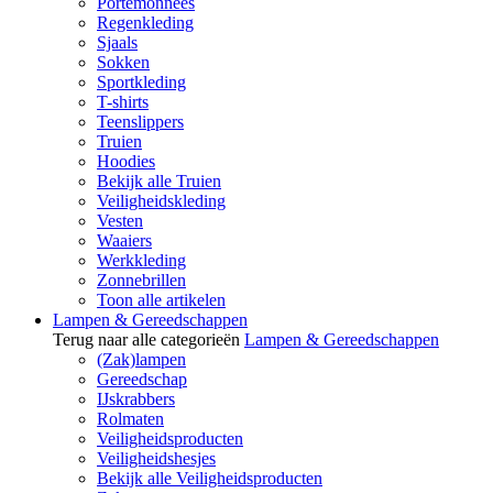
Portemonnees
Regenkleding
Sjaals
Sokken
Sportkleding
T-shirts
Teenslippers
Truien
Hoodies
Bekijk alle Truien
Veiligheidskleding
Vesten
Waaiers
Werkkleding
Zonnebrillen
Toon alle artikelen
Lampen & Gereedschappen
Terug naar alle categorieën
Lampen & Gereedschappen
(Zak)lampen
Gereedschap
IJskrabbers
Rolmaten
Veiligheidsproducten
Veiligheidshesjes
Bekijk alle Veiligheidsproducten