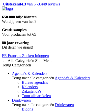
Uitstekend
4.3
van 5 -
3.449
reviews
650.000 blije klanten
Word jij een van hen?
Gratis samples
Voor producten tot €5
80 jaar ervaring
Dit delen we graag!
FR
Français
Zoeken
Inloggen
Alle Categorieën
Sluit
Menu
Terug
Categorieën
Agenda's & Kalenders
Terug naar alle categorieën
Agenda's & Kalenders
Bureau-agenda's
Kalenders
Zakagenda's
Toon alle artikelen
Drinkwaren
Terug naar alle categorieën
Drinkwaren
Bidons