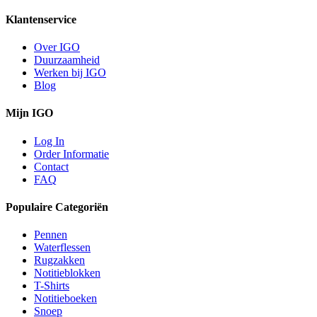
Klantenservice
Over IGO
Duurzaamheid
Werken bij IGO
Blog
Mijn IGO
Log In
Order Informatie
Contact
FAQ
Populaire Categoriën
Pennen
Waterflessen
Rugzakken
Notitieblokken
T-Shirts
Notitieboeken
Snoep