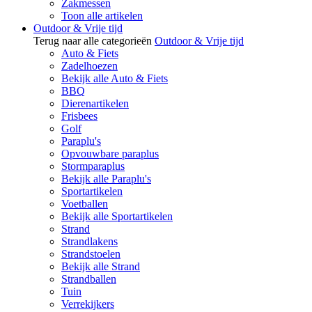
Zakmessen
Toon alle artikelen
Outdoor & Vrije tijd
Terug naar alle categorieën
Outdoor & Vrije tijd
Auto & Fiets
Zadelhoezen
Bekijk alle Auto & Fiets
BBQ
Dierenartikelen
Frisbees
Golf
Paraplu's
Opvouwbare paraplus
Stormparaplus
Bekijk alle Paraplu's
Sportartikelen
Voetballen
Bekijk alle Sportartikelen
Strand
Strandlakens
Strandstoelen
Bekijk alle Strand
Strandballen
Tuin
Verrekijkers