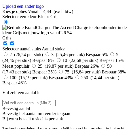
Upload een ander logo
Kies je opties
Vanaf
14,44
(excl. btw)
Selecteer een kleur
Kleur:
Grijs
Grijs
Selecteer aantal stuks
Aantal stuks:
2 (26,54 per stuk)
3 (25,46 per stuk)
Bespaar 5%
5
(24,46 per stuk)
Bespaar 8%
10 (22,68 per stuk)
Bespaar 15%
Meest populair
25 (19,87 per stuk)
Bespaar 26%
50
(17,43 per stuk)
Bespaar 35%
75 (16,64 per stuk)
Bespaar 38%
100 (15,19 per stuk)
Bespaar 43%
250 (14,44 per stuk)
Bespaar 46%
Vul zelf een aantal in
Bevestig aantal
Bevestig het aantal om verder te gaan
Bij
extra betaalt u slechts
per stuk
Testen/beoordelen d.m.v. sample
Wil je eerst het product in het echt