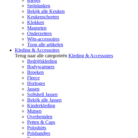
Rietjes
Snijplanken
Bekijk alle Keuken
Keukenschorten
Klokken
Magneten
Onderzetters
Wijn-accessoires
Toon alle artikelen
Kleding & Accessoires
Terug naar alle categorieën
Kleding & Accessoires
Bedrijfskleding
Bodywarmers
Broeken
Fleece
Horloges
Jassen
Softshell Jassen
Bekijk alle Jassen
Kinderkleding
Mutsen
Overhemden
Petten & Caps
Poloshirts
Polsbandjes