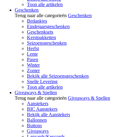
Toon alle artikelen
Geschenken
Terug naar alle categorieën
Geschenken
Bedankjes
Eindejaarsgeschenken
Geschenksets
Kerstpakketten
Seizoensgeschenken
Herfst
Lente
Pasen
Winter
Zomer
Bekijk alle Seizoensgeschenken
Snelle Levering
Toon alle artikelen
Giveaways & Spellen
Terug naar alle categorieën
Giveaways & Spellen
Aanstekers
BIC Aanstekers
Bekijk alle Aanstekers
Ballonnen
Buttons
Giveaways
Lanyards/Keycords