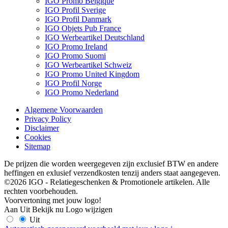
IGO Promo Belgique
IGO Profil Sverige
IGO Profil Danmark
IGO Objets Pub France
IGO Werbeartikel Deutschland
IGO Promo Ireland
IGO Promo Suomi
IGO Werbeartikel Schweiz
IGO Promo United Kingdom
IGO Profil Norge
IGO Promo Nederland
Algemene Voorwaarden
Privacy Policy
Disclaimer
Cookies
Sitemap
De prijzen die worden weergegeven zijn exclusief BTW en andere
heffingen en exlusief verzendkosten tenzij anders staat aangegeven.
©2026 IGO - Relatiegeschenken & Promotionele artikelen. Alle
rechten voorbehouden.
Voorvertoning met jouw logo!
Aan
Uit
Bekijk nu
Logo wijzigen
Uit