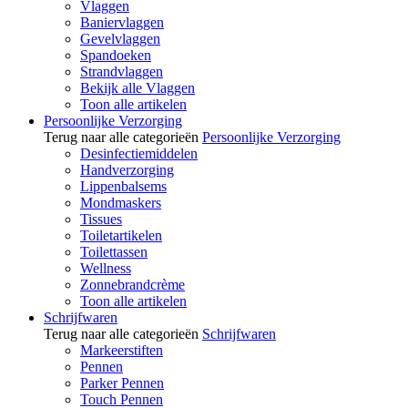
Vlaggen
Baniervlaggen
Gevelvlaggen
Spandoeken
Strandvlaggen
Bekijk alle Vlaggen
Toon alle artikelen
Persoonlijke Verzorging
Terug naar alle categorieën
Persoonlijke Verzorging
Desinfectiemiddelen
Handverzorging
Lippenbalsems
Mondmaskers
Tissues
Toiletartikelen
Toilettassen
Wellness
Zonnebrandcrème
Toon alle artikelen
Schrijfwaren
Terug naar alle categorieën
Schrijfwaren
Markeerstiften
Pennen
Parker Pennen
Touch Pennen