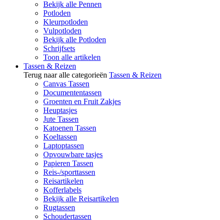
Bekijk alle Pennen
Potloden
Kleurpotloden
Vulpotloden
Bekijk alle Potloden
Schrijfsets
Toon alle artikelen
Tassen & Reizen
Terug naar alle categorieën
Tassen & Reizen
Canvas Tassen
Documententassen
Groenten en Fruit Zakjes
Heuptasjes
Jute Tassen
Katoenen Tassen
Koeltassen
Laptoptassen
Opvouwbare tasjes
Papieren Tassen
Reis-/sporttassen
Reisartikelen
Kofferlabels
Bekijk alle Reisartikelen
Rugtassen
Schoudertassen