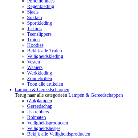
Portemonnees
Regenkleding
Sjaals
Sokken
Sportkleding
T-shirts
Teenslippers
Truien
Hoodies
Bekijk alle Truien
Veiligheidskleding
Vesten
Waaiers
Werkkleding
Zonnebrillen
Toon alle artikelen
Lampen & Gereedschappen
Terug naar alle categorieën
Lampen & Gereedschappen
(Zak)lampen
Gereedschap
IJskrabbers
Rolmaten
Veiligheidsproducten
Veiligheidshesjes
Bekijk alle Veiligheidsproducten