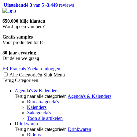
Uitstekend
4.3
van 5 -
3.449
reviews
650.000 blije klanten
Word jij een van hen?
Gratis samples
Voor producten tot €5
80 jaar ervaring
Dit delen we graag!
FR
Français
Zoeken
Inloggen
Alle Categorieën
Sluit
Menu
Terug
Categorieën
Agenda's & Kalenders
Terug naar alle categorieën
Agenda's & Kalenders
Bureau-agenda's
Kalenders
Zakagenda's
Toon alle artikelen
Drinkwaren
Terug naar alle categorieën
Drinkwaren
Bidons