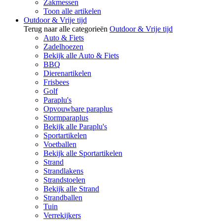
Zakmessen
Toon alle artikelen
Outdoor & Vrije tijd
Terug naar alle categorieën
Outdoor & Vrije tijd
Auto & Fiets
Zadelhoezen
Bekijk alle Auto & Fiets
BBQ
Dierenartikelen
Frisbees
Golf
Paraplu's
Opvouwbare paraplus
Stormparaplus
Bekijk alle Paraplu's
Sportartikelen
Voetballen
Bekijk alle Sportartikelen
Strand
Strandlakens
Strandstoelen
Bekijk alle Strand
Strandballen
Tuin
Verrekijkers