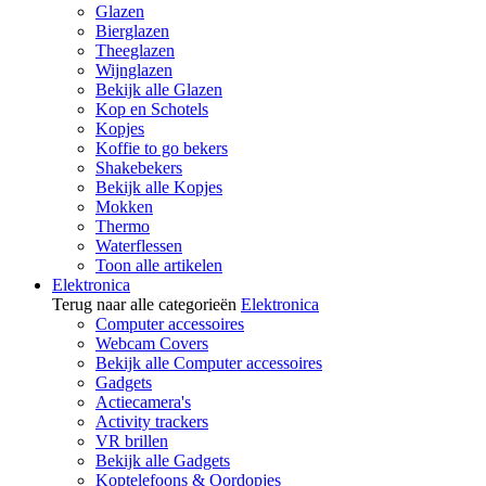
Glazen
Bierglazen
Theeglazen
Wijnglazen
Bekijk alle Glazen
Kop en Schotels
Kopjes
Koffie to go bekers
Shakebekers
Bekijk alle Kopjes
Mokken
Thermo
Waterflessen
Toon alle artikelen
Elektronica
Terug naar alle categorieën
Elektronica
Computer accessoires
Webcam Covers
Bekijk alle Computer accessoires
Gadgets
Actiecamera's
Activity trackers
VR brillen
Bekijk alle Gadgets
Koptelefoons & Oordopjes