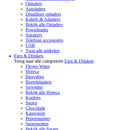
Opladers
Autoladers
Draadloze opladers
Kabels & Adapters
Bekijk alle Opladers
Powerbanks
Speakers
Telefoon accessoires
USB
Toon alle artikelen
Eten & Drinken
Terug naar alle categorieën
Eten & Drinken
Flesjes Water
Horeca
Bierviltjes
Borrelplanken
Servetten
Bekijk alle Horeca
Koekjes
Snoep
Chocolade
Kauwgom
Pepermuntjes
Snoeppotten
Bekijk alle Snoep