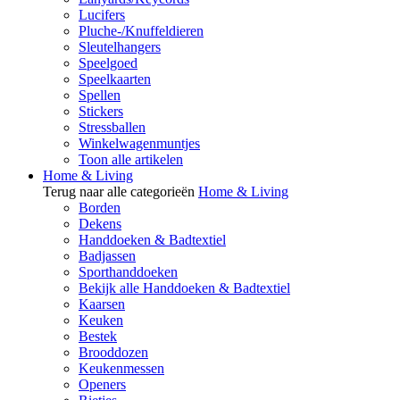
Lucifers
Pluche-/Knuffeldieren
Sleutelhangers
Speelgoed
Speelkaarten
Spellen
Stickers
Stressballen
Winkelwagenmuntjes
Toon alle artikelen
Home & Living
Terug naar alle categorieën
Home & Living
Borden
Dekens
Handdoeken & Badtextiel
Badjassen
Sporthanddoeken
Bekijk alle Handdoeken & Badtextiel
Kaarsen
Keuken
Bestek
Brooddozen
Keukenmessen
Openers