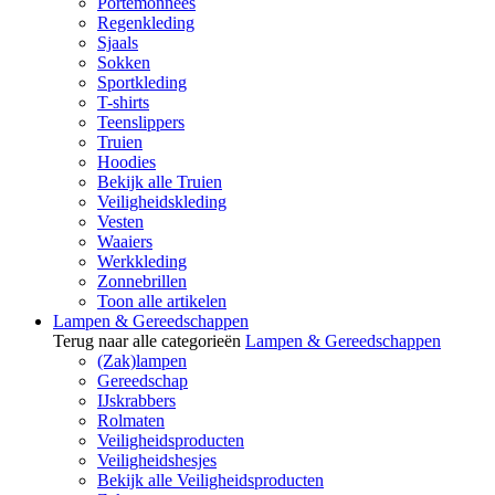
Portemonnees
Regenkleding
Sjaals
Sokken
Sportkleding
T-shirts
Teenslippers
Truien
Hoodies
Bekijk alle Truien
Veiligheidskleding
Vesten
Waaiers
Werkkleding
Zonnebrillen
Toon alle artikelen
Lampen & Gereedschappen
Terug naar alle categorieën
Lampen & Gereedschappen
(Zak)lampen
Gereedschap
IJskrabbers
Rolmaten
Veiligheidsproducten
Veiligheidshesjes
Bekijk alle Veiligheidsproducten