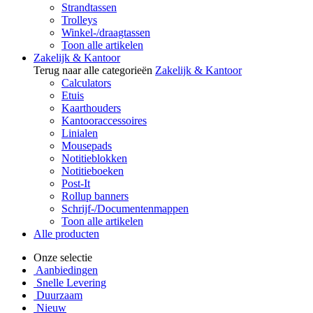
Strandtassen
Trolleys
Winkel-/draagtassen
Toon alle artikelen
Zakelijk & Kantoor
Terug naar alle categorieën
Zakelijk & Kantoor
Calculators
Etuis
Kaarthouders
Kantooraccessoires
Linialen
Mousepads
Notitieblokken
Notitieboeken
Post-It
Rollup banners
Schrijf-/Documentenmappen
Toon alle artikelen
Alle producten
Onze selectie
Aanbiedingen
Snelle Levering
Duurzaam
Nieuw