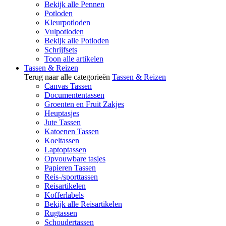
Bekijk alle Pennen
Potloden
Kleurpotloden
Vulpotloden
Bekijk alle Potloden
Schrijfsets
Toon alle artikelen
Tassen & Reizen
Terug naar alle categorieën
Tassen & Reizen
Canvas Tassen
Documententassen
Groenten en Fruit Zakjes
Heuptasjes
Jute Tassen
Katoenen Tassen
Koeltassen
Laptoptassen
Opvouwbare tasjes
Papieren Tassen
Reis-/sporttassen
Reisartikelen
Kofferlabels
Bekijk alle Reisartikelen
Rugtassen
Schoudertassen