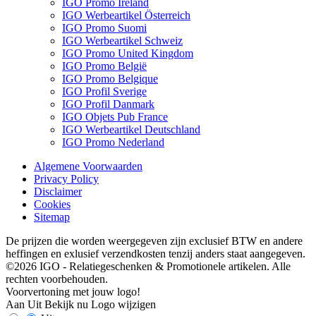
IGO Promo Ireland
IGO Werbeartikel Österreich
IGO Promo Suomi
IGO Werbeartikel Schweiz
IGO Promo United Kingdom
IGO Promo België
IGO Promo Belgique
IGO Profil Sverige
IGO Profil Danmark
IGO Objets Pub France
IGO Werbeartikel Deutschland
IGO Promo Nederland
Algemene Voorwaarden
Privacy Policy
Disclaimer
Cookies
Sitemap
De prijzen die worden weergegeven zijn exclusief BTW en andere
heffingen en exlusief verzendkosten tenzij anders staat aangegeven.
©2026 IGO - Relatiegeschenken & Promotionele artikelen. Alle
rechten voorbehouden.
Voorvertoning met jouw logo!
Aan
Uit
Bekijk nu
Logo wijzigen