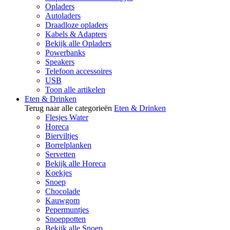
Opladers
Autoladers
Draadloze opladers
Kabels & Adapters
Bekijk alle Opladers
Powerbanks
Speakers
Telefoon accessoires
USB
Toon alle artikelen
Eten & Drinken
Terug naar alle categorieën
Eten & Drinken
Flesjes Water
Horeca
Bierviltjes
Borrelplanken
Servetten
Bekijk alle Horeca
Koekjes
Snoep
Chocolade
Kauwgom
Pepermuntjes
Snoeppotten
Bekijk alle Snoep