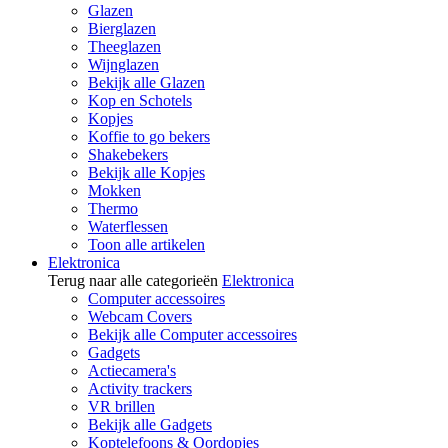
Glazen
Bierglazen
Theeglazen
Wijnglazen
Bekijk alle Glazen
Kop en Schotels
Kopjes
Koffie to go bekers
Shakebekers
Bekijk alle Kopjes
Mokken
Thermo
Waterflessen
Toon alle artikelen
Elektronica
Terug naar alle categorieën
Elektronica
Computer accessoires
Webcam Covers
Bekijk alle Computer accessoires
Gadgets
Actiecamera's
Activity trackers
VR brillen
Bekijk alle Gadgets
Koptelefoons & Oordopjes