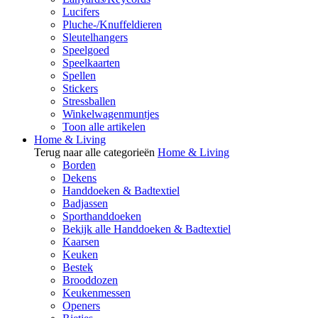
Lucifers
Pluche-/Knuffeldieren
Sleutelhangers
Speelgoed
Speelkaarten
Spellen
Stickers
Stressballen
Winkelwagenmuntjes
Toon alle artikelen
Home & Living
Terug naar alle categorieën
Home & Living
Borden
Dekens
Handdoeken & Badtextiel
Badjassen
Sporthanddoeken
Bekijk alle Handdoeken & Badtextiel
Kaarsen
Keuken
Bestek
Brooddozen
Keukenmessen
Openers