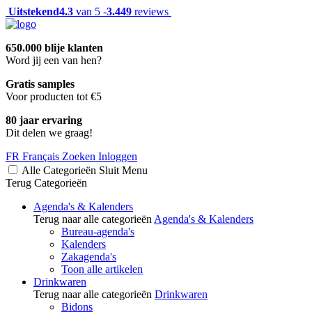
Uitstekend
4.3
van 5 -
3.449
reviews
650.000 blije klanten
Word jij een van hen?
Gratis samples
Voor producten tot €5
80 jaar ervaring
Dit delen we graag!
FR
Français
Zoeken
Inloggen
Alle Categorieën
Sluit
Menu
Terug
Categorieën
Agenda's & Kalenders
Terug naar alle categorieën
Agenda's & Kalenders
Bureau-agenda's
Kalenders
Zakagenda's
Toon alle artikelen
Drinkwaren
Terug naar alle categorieën
Drinkwaren
Bidons