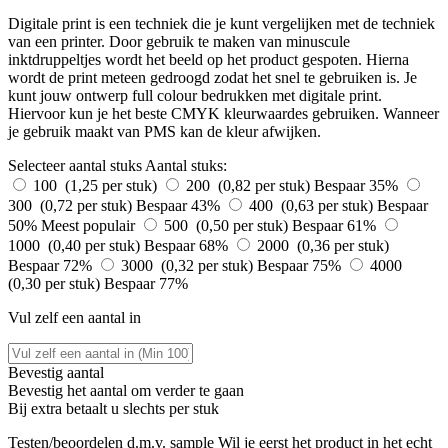
Digitale print is een techniek die je kunt vergelijken met de techniek
van een printer. Door gebruik te maken van minuscule
inktdruppeltjes wordt het beeld op het product gespoten. Hierna
wordt de print meteen gedroogd zodat het snel te gebruiken is. Je
kunt jouw ontwerp full colour bedrukken met digitale print.
Hiervoor kun je het beste CMYK kleurwaardes gebruiken. Wanneer
je gebruik maakt van PMS kan de kleur afwijken.
Selecteer aantal stuks
Aantal stuks:
100 (1,25 per stuk)
200 (0,82 per stuk)
Bespaar 35%
300 (0,72 per stuk)
Bespaar 43%
400 (0,63 per stuk)
Bespaar
50%
Meest populair
500 (0,50 per stuk)
Bespaar 61%
1000 (0,40 per stuk)
Bespaar 68%
2000 (0,36 per stuk)
Bespaar 72%
3000 (0,32 per stuk)
Bespaar 75%
4000
(0,30 per stuk)
Bespaar 77%
Vul zelf een aantal in
Bevestig aantal
Bevestig het aantal om verder te gaan
Bij
extra betaalt u slechts
per stuk
Testen/beoordelen d.m.v. sample
Wil je eerst het product in het echt