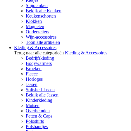
Rietjes
Snijplanken
Bekijk alle Keuken
Keukenschorten
Klokken
Magneten
Onderzetters
Wijn-accessoires
Toon alle artikelen
Kleding & Accessoires
Terug naar alle categorieën
Kleding & Accessoires
Bedrijfskleding
Bodywarmers
Broeken
Fleece
Horloges
Jassen
Softshell Jassen
Bekijk alle Jassen
Kinderkleding
Mutsen
Overhemden
Petten & Caps
Poloshirts
Polsbandjes