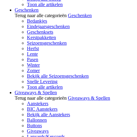
Toon alle artikelen
Geschenken
Terug naar alle categorieën
Geschenken
Bedankjes
Eindejaarsgeschenken
Geschenksets
Kerstpakketten
Seizoensgeschenken
Herfst
Lente
Pasen
Winter
Zomer
Bekijk alle Seizoensgeschenken
Snelle Levering
Toon alle artikelen
Giveaways & Spellen
Terug naar alle categorieën
Giveaways & Spellen
Aanstekers
BIC Aanstekers
Bekijk alle Aanstekers
Ballonnen
Buttons
Giveaways
Lanyards/Keycords