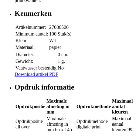
printkwaliteit.
Kenmerken
Artikelnummer:
27086500
Minimum aantal:
100 Stuk(s)
Kleur:
Wit
Materiaal:
papier
Diameter:
0 cm.
Gewicht:
1 g.
Vaatwasser bestendig
No
Download artikel PDF
Opdruk informatie
Maximale
Maximaal
Opdrukpositie
afmeting in
Opdrukmethode
aantal
mm
kleuren
Maximale
Maximaal
Opdrukpositie
Opdrukmethode
afmeting in
aantal
all over
digitale print
mm
65 x 145
kleuren
99