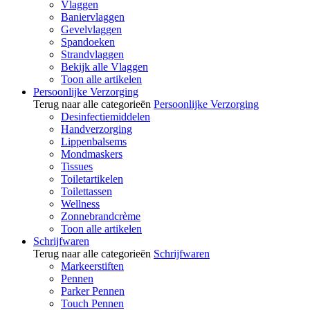
Vlaggen
Baniervlaggen
Gevelvlaggen
Spandoeken
Strandvlaggen
Bekijk alle Vlaggen
Toon alle artikelen
Persoonlijke Verzorging
Terug naar alle categorieën
Persoonlijke Verzorging
Desinfectiemiddelen
Handverzorging
Lippenbalsems
Mondmaskers
Tissues
Toiletartikelen
Toilettassen
Wellness
Zonnebrandcrème
Toon alle artikelen
Schrijfwaren
Terug naar alle categorieën
Schrijfwaren
Markeerstiften
Pennen
Parker Pennen
Touch Pennen