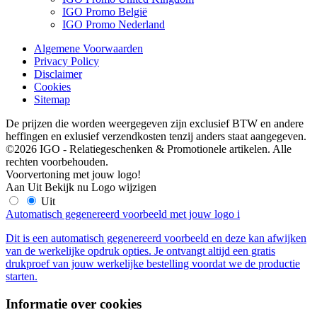
IGO Promo België
IGO Promo Nederland
Algemene Voorwaarden
Privacy Policy
Disclaimer
Cookies
Sitemap
De prijzen die worden weergegeven zijn exclusief BTW en andere
heffingen en exlusief verzendkosten tenzij anders staat aangegeven.
©2026 IGO - Relatiegeschenken & Promotionele artikelen. Alle
rechten voorbehouden.
Voorvertoning met jouw logo!
Aan
Uit
Bekijk nu
Logo wijzigen
Uit
Automatisch gegenereerd voorbeeld met jouw logo
i
Dit is een automatisch gegenereerd voorbeeld en deze kan afwijken
van de werkelijke opdruk opties. Je ontvangt altijd een gratis
drukproef van jouw werkelijke bestelling voordat we de productie
starten.
Informatie over cookies