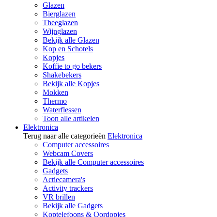
Glazen
Bierglazen
Theeglazen
Wijnglazen
Bekijk alle Glazen
Kop en Schotels
Kopjes
Koffie to go bekers
Shakebekers
Bekijk alle Kopjes
Mokken
Thermo
Waterflessen
Toon alle artikelen
Elektronica
Terug naar alle categorieën
Elektronica
Computer accessoires
Webcam Covers
Bekijk alle Computer accessoires
Gadgets
Actiecamera's
Activity trackers
VR brillen
Bekijk alle Gadgets
Koptelefoons & Oordopjes