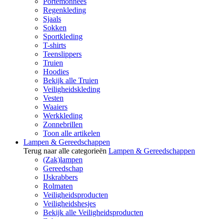
Portemonnees
Regenkleding
Sjaals
Sokken
Sportkleding
T-shirts
Teenslippers
Truien
Hoodies
Bekijk alle Truien
Veiligheidskleding
Vesten
Waaiers
Werkkleding
Zonnebrillen
Toon alle artikelen
Lampen & Gereedschappen
Terug naar alle categorieën
Lampen & Gereedschappen
(Zak)lampen
Gereedschap
IJskrabbers
Rolmaten
Veiligheidsproducten
Veiligheidshesjes
Bekijk alle Veiligheidsproducten