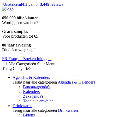
Uitstekend
4.3
van 5 -
3.449
reviews
650.000 blije klanten
Word jij een van hen?
Gratis samples
Voor producten tot €5
80 jaar ervaring
Dit delen we graag!
FR
Français
Zoeken
Inloggen
Alle Categorieën
Sluit
Menu
Terug
Categorieën
Agenda's & Kalenders
Terug naar alle categorieën
Agenda's & Kalenders
Bureau-agenda's
Kalenders
Zakagenda's
Toon alle artikelen
Drinkwaren
Terug naar alle categorieën
Drinkwaren
Bidons