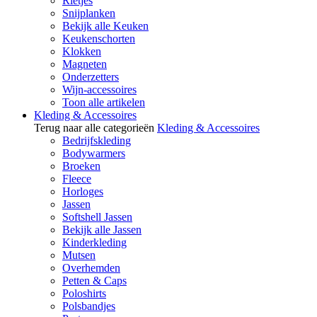
Rietjes
Snijplanken
Bekijk alle Keuken
Keukenschorten
Klokken
Magneten
Onderzetters
Wijn-accessoires
Toon alle artikelen
Kleding & Accessoires
Terug naar alle categorieën
Kleding & Accessoires
Bedrijfskleding
Bodywarmers
Broeken
Fleece
Horloges
Jassen
Softshell Jassen
Bekijk alle Jassen
Kinderkleding
Mutsen
Overhemden
Petten & Caps
Poloshirts
Polsbandjes