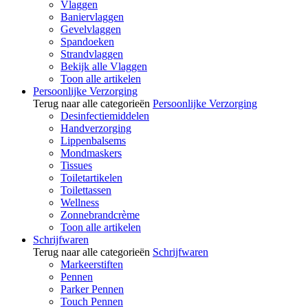
Vlaggen
Baniervlaggen
Gevelvlaggen
Spandoeken
Strandvlaggen
Bekijk alle Vlaggen
Toon alle artikelen
Persoonlijke Verzorging
Terug naar alle categorieën
Persoonlijke Verzorging
Desinfectiemiddelen
Handverzorging
Lippenbalsems
Mondmaskers
Tissues
Toiletartikelen
Toilettassen
Wellness
Zonnebrandcrème
Toon alle artikelen
Schrijfwaren
Terug naar alle categorieën
Schrijfwaren
Markeerstiften
Pennen
Parker Pennen
Touch Pennen