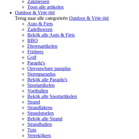
Zakmessen
Toon alle artikelen
Outdoor & Vrije tijd
Terug naar alle categorieën
Outdoor & Vrije tijd
Auto & Fiets
Zadelhoezen
Bekijk alle Auto & Fiets
BBQ
Dierenartikelen
Frisbees
Golf
Paraplu's
Opvouwbare paraplus
Stormparaplus
Bekijk alle Paraplu's
Sportartikelen
Voetballen
Bekijk alle Sportartikelen
Strand
Strandlakens
Strandstoelen
Bekijk alle Strand
Strandballen
Tuin
Verrekijkers