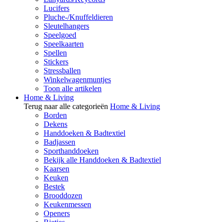
Lucifers
Pluche-/Knuffeldieren
Sleutelhangers
Speelgoed
Speelkaarten
Spellen
Stickers
Stressballen
Winkelwagenmuntjes
Toon alle artikelen
Home & Living
Terug naar alle categorieën
Home & Living
Borden
Dekens
Handdoeken & Badtextiel
Badjassen
Sporthanddoeken
Bekijk alle Handdoeken & Badtextiel
Kaarsen
Keuken
Bestek
Brooddozen
Keukenmessen
Openers