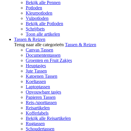
Bekijk alle Pennen
Potloden
Kleurpotloden
Vulpotloden
Bekijk alle Potloden
Schrijfsets
Toon alle artikelen
Tassen & Reizen
Terug naar alle categorieën
Tassen & Reizen
Canvas Tassen
Documententassen
Groenten en Fruit Zakjes
Heuptasjes
Jute Tassen
Katoenen Tassen
Koeltassen
Laptoptassen
Opvouwbare tasjes
Papieren Tassen
Reis-/sporttassen
Reisartikelen
Kofferlabels
Bekijk alle Reisartikelen
Rugtassen
Schoudertassen