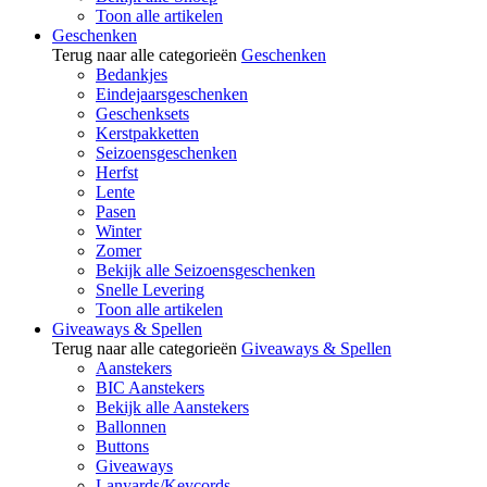
Toon alle artikelen
Geschenken
Terug naar alle categorieën
Geschenken
Bedankjes
Eindejaarsgeschenken
Geschenksets
Kerstpakketten
Seizoensgeschenken
Herfst
Lente
Pasen
Winter
Zomer
Bekijk alle Seizoensgeschenken
Snelle Levering
Toon alle artikelen
Giveaways & Spellen
Terug naar alle categorieën
Giveaways & Spellen
Aanstekers
BIC Aanstekers
Bekijk alle Aanstekers
Ballonnen
Buttons
Giveaways
Lanyards/Keycords