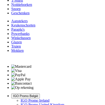
T-Shirts
Notitieboeken
Snoep
Geschenken
Aanstekers
Keukenschorten
Paraplu's
Powerbanks
Winkeltassen
Glazen
Truien
Mokken
IGO Promo België
IGO Promo Ireland
IGO Promo United Kingdom