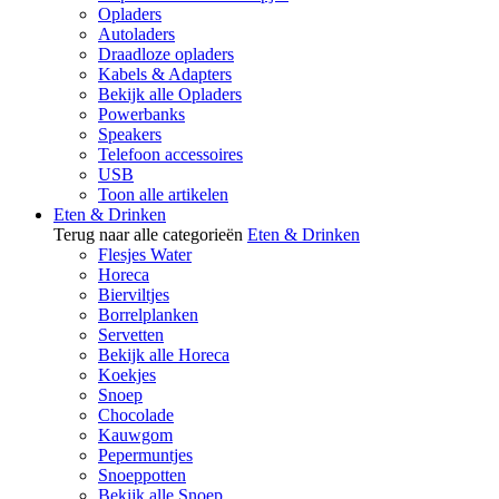
Opladers
Autoladers
Draadloze opladers
Kabels & Adapters
Bekijk alle Opladers
Powerbanks
Speakers
Telefoon accessoires
USB
Toon alle artikelen
Eten & Drinken
Terug naar alle categorieën
Eten & Drinken
Flesjes Water
Horeca
Bierviltjes
Borrelplanken
Servetten
Bekijk alle Horeca
Koekjes
Snoep
Chocolade
Kauwgom
Pepermuntjes
Snoeppotten
Bekijk alle Snoep