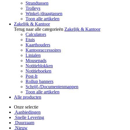
Strandtassen
Trolleys
Winkel-/draagtassen
Toon alle artikelen
Zakelijk & Kantoor
Terug naar alle categorieën
Zakelijk & Kantoor
Calculators
Etuis
Kaarthouders
Kantooraccessoires
Linialen
Mousepads
Notitieblokken
Notitieboeken
Post-It
Rollup banners
Schrijf-/Documentenmappen
Toon alle artikelen
Alle producten
Onze selectie
Aanbiedingen
Snelle Levering
Duurzaam
Nieuw