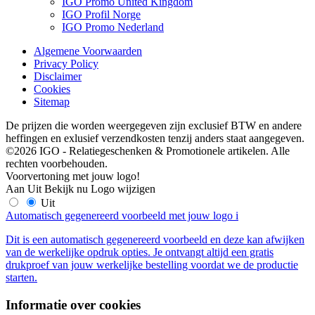
IGO Promo United Kingdom
IGO Profil Norge
IGO Promo Nederland
Algemene Voorwaarden
Privacy Policy
Disclaimer
Cookies
Sitemap
De prijzen die worden weergegeven zijn exclusief BTW en andere
heffingen en exlusief verzendkosten tenzij anders staat aangegeven.
©2026 IGO - Relatiegeschenken & Promotionele artikelen. Alle
rechten voorbehouden.
Voorvertoning met jouw logo!
Aan
Uit
Bekijk nu
Logo wijzigen
Uit
Automatisch gegenereerd voorbeeld met jouw logo
i
Dit is een automatisch gegenereerd voorbeeld en deze kan afwijken
van de werkelijke opdruk opties. Je ontvangt altijd een gratis
drukproef van jouw werkelijke bestelling voordat we de productie
starten.
Informatie over cookies