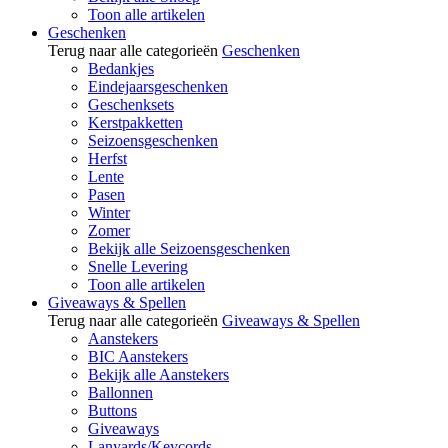
Toon alle artikelen
Geschenken
Terug naar alle categorieën
Geschenken
Bedankjes
Eindejaarsgeschenken
Geschenksets
Kerstpakketten
Seizoensgeschenken
Herfst
Lente
Pasen
Winter
Zomer
Bekijk alle Seizoensgeschenken
Snelle Levering
Toon alle artikelen
Giveaways & Spellen
Terug naar alle categorieën
Giveaways & Spellen
Aanstekers
BIC Aanstekers
Bekijk alle Aanstekers
Ballonnen
Buttons
Giveaways
Lanyards/Keycords