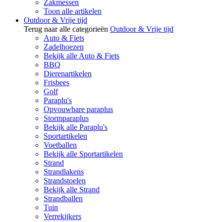
Zakmessen
Toon alle artikelen
Outdoor & Vrije tijd
Terug naar alle categorieën
Outdoor & Vrije tijd
Auto & Fiets
Zadelhoezen
Bekijk alle Auto & Fiets
BBQ
Dierenartikelen
Frisbees
Golf
Paraplu's
Opvouwbare paraplus
Stormparaplus
Bekijk alle Paraplu's
Sportartikelen
Voetballen
Bekijk alle Sportartikelen
Strand
Strandlakens
Strandstoelen
Bekijk alle Strand
Strandballen
Tuin
Verrekijkers