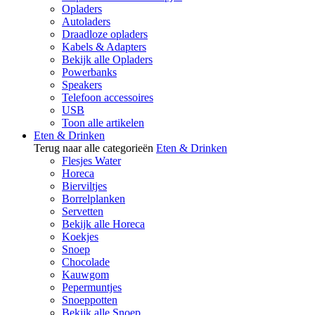
Opladers
Autoladers
Draadloze opladers
Kabels & Adapters
Bekijk alle Opladers
Powerbanks
Speakers
Telefoon accessoires
USB
Toon alle artikelen
Eten & Drinken
Terug naar alle categorieën
Eten & Drinken
Flesjes Water
Horeca
Bierviltjes
Borrelplanken
Servetten
Bekijk alle Horeca
Koekjes
Snoep
Chocolade
Kauwgom
Pepermuntjes
Snoeppotten
Bekijk alle Snoep