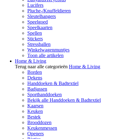
Lucifers
Pluche-/Knuffeldieren
Sleutelhangers
Speelgoed
Speelkaarten
Spellen
Stickers
Stressballen
Winkelwagenmuntjes
Toon alle artikelen
Home & Living
Terug naar alle categorieën
Home & Living
Borden
Dekens
Handdoeken & Badtextiel
Badjassen
Sporthanddoeken
Bekijk alle Handdoeken & Badtextiel
Kaarsen
Keuken
Bestek
Brooddozen
Keukenmessen
Openers