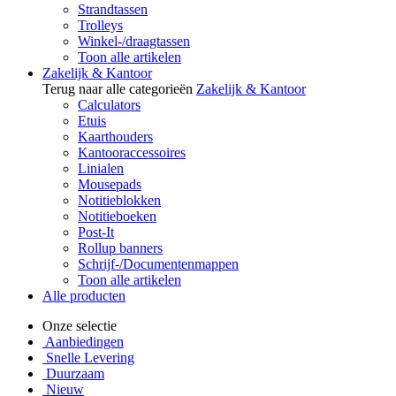
Strandtassen
Trolleys
Winkel-/draagtassen
Toon alle artikelen
Zakelijk & Kantoor
Terug naar alle categorieën
Zakelijk & Kantoor
Calculators
Etuis
Kaarthouders
Kantooraccessoires
Linialen
Mousepads
Notitieblokken
Notitieboeken
Post-It
Rollup banners
Schrijf-/Documentenmappen
Toon alle artikelen
Alle producten
Onze selectie
Aanbiedingen
Snelle Levering
Duurzaam
Nieuw