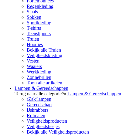
Portemonnees
Regenkleding
Sjaals
Sokken
Sportkleding
T-shirts
Teenslippers
Truien
Hoodies
Bekijk alle Truien
Veiligheidskleding
Vesten
Waaiers
Werkkleding
Zonnebrillen
Toon alle artikelen
Lampen & Gereedschappen
Terug naar alle categorieën
Lampen & Gereedschappen
(Zak)lampen
Gereedschap
IJskrabbers
Rolmaten
Veiligheidsproducten
Veiligheidshesjes
Bekijk alle Veiligheidsproducten