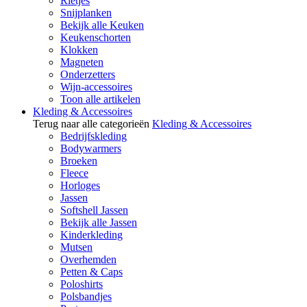
Rietjes
Snijplanken
Bekijk alle Keuken
Keukenschorten
Klokken
Magneten
Onderzetters
Wijn-accessoires
Toon alle artikelen
Kleding & Accessoires
Terug naar alle categorieën
Kleding & Accessoires
Bedrijfskleding
Bodywarmers
Broeken
Fleece
Horloges
Jassen
Softshell Jassen
Bekijk alle Jassen
Kinderkleding
Mutsen
Overhemden
Petten & Caps
Poloshirts
Polsbandjes