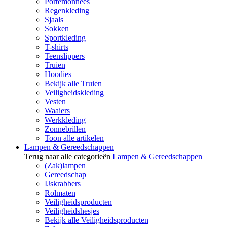
Portemonnees
Regenkleding
Sjaals
Sokken
Sportkleding
T-shirts
Teenslippers
Truien
Hoodies
Bekijk alle Truien
Veiligheidskleding
Vesten
Waaiers
Werkkleding
Zonnebrillen
Toon alle artikelen
Lampen & Gereedschappen
Terug naar alle categorieën
Lampen & Gereedschappen
(Zak)lampen
Gereedschap
IJskrabbers
Rolmaten
Veiligheidsproducten
Veiligheidshesjes
Bekijk alle Veiligheidsproducten