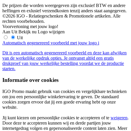
De prijzen die worden weergegeven zijn exclusief BTW en andere
heffingen en exlusief verzendkosten tenzij anders staat aangegeven.
©2026 IGO - Relatiegeschenken & Promotionele artikelen. Alle
rechten voorbehouden.
Voorvertoning met jouw logo!
Aan
Uit
Bekijk nu
Logo wijzigen
Uit
Automatisch gegenereerd voorbeeld met jouw logo
i
Dit is een automatisch gegenereerd voorbeeld en deze kan afwijken
van de werkelijke opdruk opties. Je ontvangt altijd een gratis
drukproef van jouw werkelijke bestelling voordat we de productie
starten.
Informatie over cookies
IGO Promo maakt gebruik van cookies en vergelijkbare technieken
om jou een persoonlijke winkelervaring te geven. De standaard
cookies zorgen ervoor dat jij een goede ervaring hebt op onze
website.
Jij kunt kiezen om persoonlijke cookies te accepteren of te
weigeren
.
Door deze te accepteren kunnen wij en derde partijen jouw
internetgedrag volgen en gepersonaliseerde content laten zien. Meer