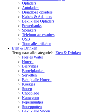
Opladers
Autoladers
Draadloze opladers
Kabels & Adapters
Bekijk alle Opladers
Powerbanks
Speakers
Telefoon accessoires
USB
Toon alle artikelen
Eten & Drinken
Terug naar alle categorieën
Eten & Drinken
Flesjes Water
Horeca
Bierviltjes
Borrelplanken
Servetten
Bekijk alle Horeca
Koekjes
Snoep
Chocolade
Kauwgom
Pepermuntjes
Snoeppotten
Bekijk alle Snoep