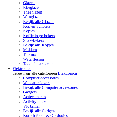
Glazen
Bierglazen
Theeglazen
Wijnglazen
Bekijk alle Glazen
Kop en Schotels
Kopjes
Koffie to go bekers
Shakebekers
Bekijk alle Kopjes
Mokken
Thermo
Waterflessen
Toon alle artikelen
Elektronica
Terug naar alle categorieën
Elektronica
Computer accessoires
Webcam Covers
Bekijk alle Computer accessoires
Gadgets
Actiecamera's
Activity trackers
VR brillen
Bekijk alle Gadgets
Koptelefoons & Oordopjes