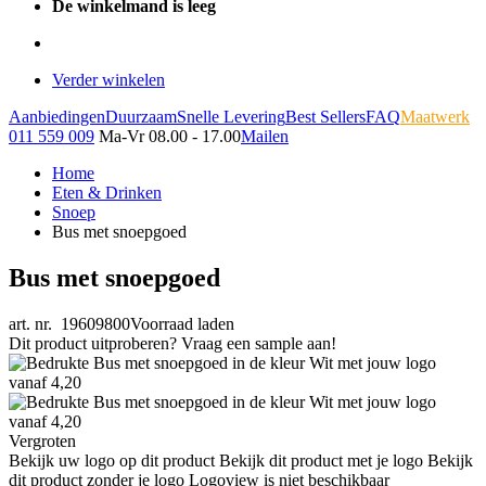
De winkelmand is leeg
Verder winkelen
Aanbiedingen
Duurzaam
Snelle Levering
Best Sellers
FAQ
Maatwerk
011 559 009
Ma-Vr 08.00 - 17.00
Mailen
Home
Eten & Drinken
Snoep
Bus met snoepgoed
Bus met snoepgoed
art. nr. 19609800
Voorraad laden
Dit product uitproberen? Vraag een sample aan!
Vergroten
Bekijk uw logo op dit product
Bekijk dit product met je logo
Bekijk
dit product zonder je logo
Logoview is niet beschikbaar