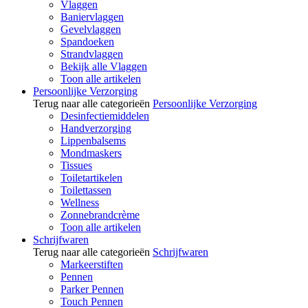
Vlaggen
Baniervlaggen
Gevelvlaggen
Spandoeken
Strandvlaggen
Bekijk alle Vlaggen
Toon alle artikelen
Persoonlijke Verzorging
Terug naar alle categorieën
Persoonlijke Verzorging
Desinfectiemiddelen
Handverzorging
Lippenbalsems
Mondmaskers
Tissues
Toiletartikelen
Toilettassen
Wellness
Zonnebrandcrème
Toon alle artikelen
Schrijfwaren
Terug naar alle categorieën
Schrijfwaren
Markeerstiften
Pennen
Parker Pennen
Touch Pennen