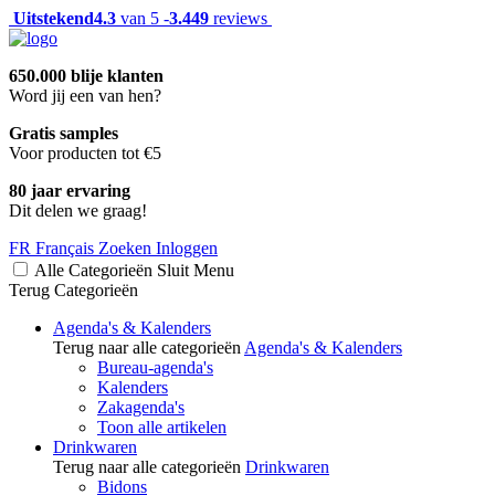
Uitstekend
4.3
van 5 -
3.449
reviews
650.000 blije klanten
Word jij een van hen?
Gratis samples
Voor producten tot €5
80 jaar ervaring
Dit delen we graag!
FR
Français
Zoeken
Inloggen
Alle Categorieën
Sluit
Menu
Terug
Categorieën
Agenda's & Kalenders
Terug naar alle categorieën
Agenda's & Kalenders
Bureau-agenda's
Kalenders
Zakagenda's
Toon alle artikelen
Drinkwaren
Terug naar alle categorieën
Drinkwaren
Bidons