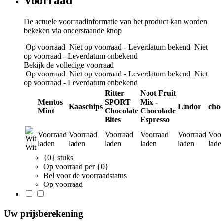
Voorraad
De actuele voorraadinformatie van het product kan worden
bekeken via onderstaande knop
Op voorraad
Niet op voorraad - Leverdatum bekend
Niet
op voorraad - Leverdatum onbekend
Bekijk de volledige voorraad
Op voorraad
Niet op voorraad - Leverdatum bekend
Niet
op voorraad - Leverdatum onbekend
Ritter
Noot Fruit
Mentos
SPORT
Mix -
Kaaschips
Lindor
cho
Mint
Chocolate
Chocolade
Bites
Espresso
Voorraad
Voorraad
Voorraad
Voorraad
Voorraad
Voo
laden
laden
laden
laden
laden
lad
Wit
{0} stuks
Op voorraad per {0}
Bel voor de voorraadstatus
Op voorraad
Uw prijsberekening