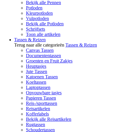
Bekijk alle Pennen
Potloden
Kleurpotloden
Vulpotloden
Bekijk alle Potloden
Schrijfsets
Toon alle artikelen
Tassen & Reizen
Terug naar alle categorieën
Tassen & Reizen
Canvas Tassen
Documententassen
Groenten en Fruit Zakjes
Heuptasjes
Jute Tassen
Katoenen Tassen
Koeltassen
Laptoptassen
Opvouwbare tasjes
Papieren Tassen
Reis-/sporttassen
Reisartikelen
Kofferlabels
Bekijk alle Reisartikelen
Rugtassen
Schoudertassen