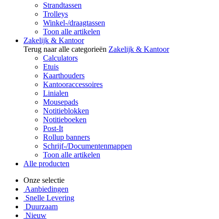
Strandtassen
Trolleys
Winkel-/draagtassen
Toon alle artikelen
Zakelijk & Kantoor
Terug naar alle categorieën
Zakelijk & Kantoor
Calculators
Etuis
Kaarthouders
Kantooraccessoires
Linialen
Mousepads
Notitieblokken
Notitieboeken
Post-It
Rollup banners
Schrijf-/Documentenmappen
Toon alle artikelen
Alle producten
Onze selectie
Aanbiedingen
Snelle Levering
Duurzaam
Nieuw