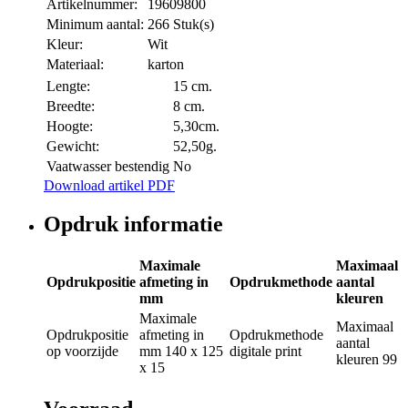
Artikelnummer:
19609800
Minimum aantal:
266 Stuk(s)
Kleur:
Wit
Materiaal:
karton
Lengte:
15 cm.
Breedte:
8 cm.
Hoogte:
5,30cm.
Gewicht:
52,50g.
Vaatwasser bestendig
No
Download artikel PDF
Opdruk informatie
Maximale
Maximaal
Opdrukpositie
afmeting in
Opdrukmethode
aantal
mm
kleuren
Maximale
Maximaal
Opdrukpositie
afmeting in
Opdrukmethode
aantal
op voorzijde
mm
140 x 125
digitale print
kleuren
99
x 15