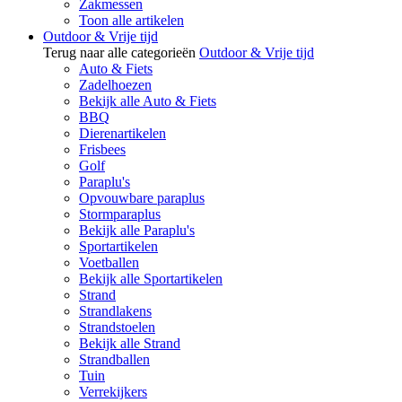
Zakmessen
Toon alle artikelen
Outdoor & Vrije tijd
Terug naar alle categorieën
Outdoor & Vrije tijd
Auto & Fiets
Zadelhoezen
Bekijk alle Auto & Fiets
BBQ
Dierenartikelen
Frisbees
Golf
Paraplu's
Opvouwbare paraplus
Stormparaplus
Bekijk alle Paraplu's
Sportartikelen
Voetballen
Bekijk alle Sportartikelen
Strand
Strandlakens
Strandstoelen
Bekijk alle Strand
Strandballen
Tuin
Verrekijkers