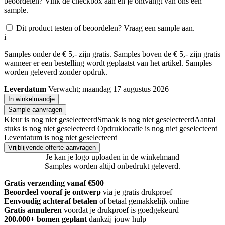
beoordelen? Vink de checkbox aan en je ontvangt van ons een
sample.
Dit product testen of beoordelen? Vraag een sample aan.
i
Samples onder de € 5,- zijn gratis. Samples boven de € 5,- zijn gratis
wanneer er een bestelling wordt geplaatst van het artikel. Samples
worden geleverd zonder opdruk.
Leverdatum
Verwacht; maandag 17 augustus 2026
In winkelmandje
Sample aanvragen
Kleur is nog niet geselecteerd
Smaak is nog niet geselecteerd
Aantal
stuks is nog niet geselecteerd
Opdruklocatie is nog niet geselecteerd
Leverdatum is nog niet geselecteerd
Vrijblijvende offerte aanvragen
Je kan je logo uploaden in de winkelmand
Samples worden altijd onbedrukt geleverd.
Gratis verzending vanaf €500
Beoordeel vooraf je ontwerp
via je gratis drukproef
Eenvoudig achteraf betalen
of betaal gemakkelijk online
Gratis annuleren
voordat je drukproef is goedgekeurd
200.000+
bomen geplant
dankzij jouw hulp