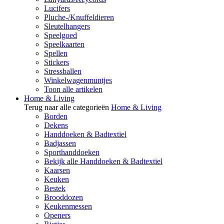
Lucifers
Pluche-/Knuffeldieren
Sleutelhangers
Speelgoed
Speelkaarten
Spellen
Stickers
Stressballen
Winkelwagenmuntjes
Toon alle artikelen
Home & Living
Terug naar alle categorieën
Home & Living
Borden
Dekens
Handdoeken & Badtextiel
Badjassen
Sporthanddoeken
Bekijk alle Handdoeken & Badtextiel
Kaarsen
Keuken
Bestek
Brooddozen
Keukenmessen
Openers