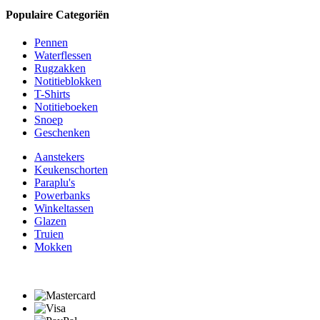
Populaire Categoriën
Pennen
Waterflessen
Rugzakken
Notitieblokken
T-Shirts
Notitieboeken
Snoep
Geschenken
Aanstekers
Keukenschorten
Paraplu's
Powerbanks
Winkeltassen
Glazen
Truien
Mokken