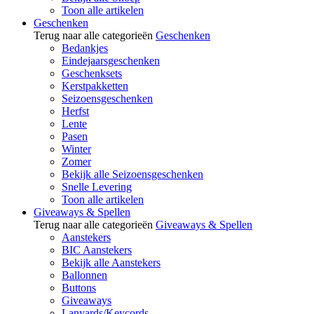
Toon alle artikelen
Geschenken
Terug naar alle categorieën
Geschenken
Bedankjes
Eindejaarsgeschenken
Geschenksets
Kerstpakketten
Seizoensgeschenken
Herfst
Lente
Pasen
Winter
Zomer
Bekijk alle Seizoensgeschenken
Snelle Levering
Toon alle artikelen
Giveaways & Spellen
Terug naar alle categorieën
Giveaways & Spellen
Aanstekers
BIC Aanstekers
Bekijk alle Aanstekers
Ballonnen
Buttons
Giveaways
Lanyards/Keycords