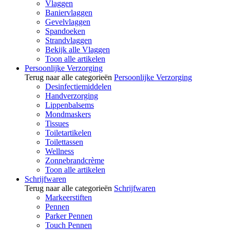
Vlaggen
Baniervlaggen
Gevelvlaggen
Spandoeken
Strandvlaggen
Bekijk alle Vlaggen
Toon alle artikelen
Persoonlijke Verzorging
Terug naar alle categorieën
Persoonlijke Verzorging
Desinfectiemiddelen
Handverzorging
Lippenbalsems
Mondmaskers
Tissues
Toiletartikelen
Toilettassen
Wellness
Zonnebrandcrème
Toon alle artikelen
Schrijfwaren
Terug naar alle categorieën
Schrijfwaren
Markeerstiften
Pennen
Parker Pennen
Touch Pennen