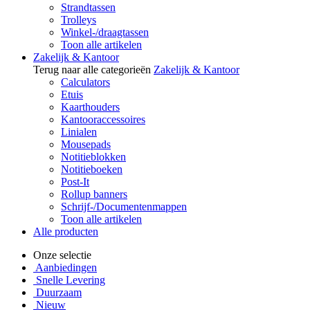
Strandtassen
Trolleys
Winkel-/draagtassen
Toon alle artikelen
Zakelijk & Kantoor
Terug naar alle categorieën
Zakelijk & Kantoor
Calculators
Etuis
Kaarthouders
Kantooraccessoires
Linialen
Mousepads
Notitieblokken
Notitieboeken
Post-It
Rollup banners
Schrijf-/Documentenmappen
Toon alle artikelen
Alle producten
Onze selectie
Aanbiedingen
Snelle Levering
Duurzaam
Nieuw