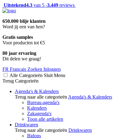
Uitstekend
4.3
van 5 -
3.449
reviews
650.000 blije klanten
Word jij een van hen?
Gratis samples
Voor producten tot €5
80 jaar ervaring
Dit delen we graag!
FR
Français
Zoeken
Inloggen
Alle Categorieën
Sluit
Menu
Terug
Categorieën
Agenda's & Kalenders
Terug naar alle categorieën
Agenda's & Kalenders
Bureau-agenda's
Kalenders
Zakagenda's
Toon alle artikelen
Drinkwaren
Terug naar alle categorieën
Drinkwaren
Bidons