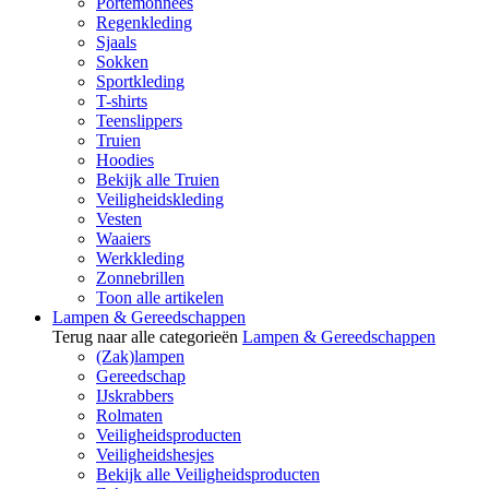
Portemonnees
Regenkleding
Sjaals
Sokken
Sportkleding
T-shirts
Teenslippers
Truien
Hoodies
Bekijk alle Truien
Veiligheidskleding
Vesten
Waaiers
Werkkleding
Zonnebrillen
Toon alle artikelen
Lampen & Gereedschappen
Terug naar alle categorieën
Lampen & Gereedschappen
(Zak)lampen
Gereedschap
IJskrabbers
Rolmaten
Veiligheidsproducten
Veiligheidshesjes
Bekijk alle Veiligheidsproducten