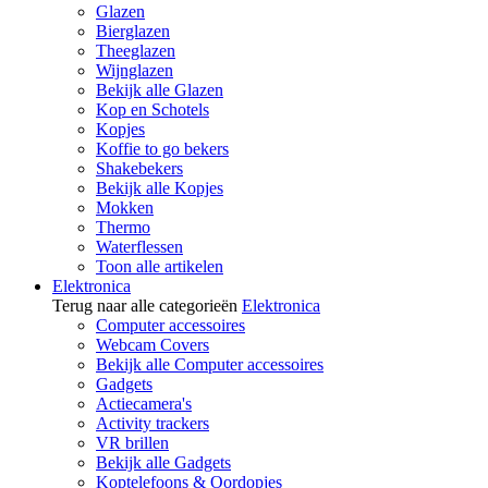
Glazen
Bierglazen
Theeglazen
Wijnglazen
Bekijk alle Glazen
Kop en Schotels
Kopjes
Koffie to go bekers
Shakebekers
Bekijk alle Kopjes
Mokken
Thermo
Waterflessen
Toon alle artikelen
Elektronica
Terug naar alle categorieën
Elektronica
Computer accessoires
Webcam Covers
Bekijk alle Computer accessoires
Gadgets
Actiecamera's
Activity trackers
VR brillen
Bekijk alle Gadgets
Koptelefoons & Oordopjes