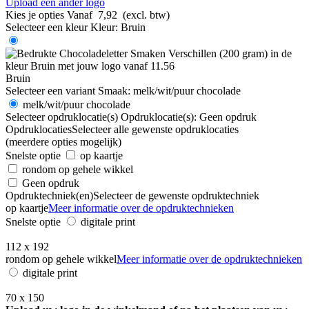
Upload een ander logo
Kies je opties
Vanaf
7,92
(excl. btw)
Selecteer een kleur
Kleur:
Bruin
Bruin
Selecteer een variant
Smaak:
melk/wit/puur chocolade
melk/wit/puur chocolade
Selecteer opdruklocatie(s)
Opdruklocatie(s):
Geen opdruk
Opdruklocaties
Selecteer alle gewenste opdruklocaties
(meerdere opties mogelijk)
Snelste optie
op kaartje
rondom op gehele wikkel
Geen opdruk
Opdruktechniek(en)
Selecteer de gewenste opdruktechniek
op kaartje
Meer informatie over de opdruktechnieken
Snelste optie
digitale print
112 x 192
rondom op gehele wikkel
Meer informatie over de opdruktechnieken
digitale print
70 x 150