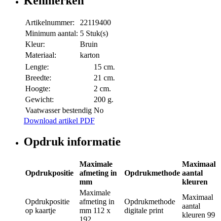
Kenmerken
Artikelnummer:
22119400
Minimum aantal:
5 Stuk(s)
Kleur:
Bruin
Materiaal:
karton
Lengte:
15 cm.
Breedte:
21 cm.
Hoogte:
2 cm.
Gewicht:
200 g.
Vaatwasser bestendig
No
Download artikel PDF
Opdruk informatie
Maximale
Maximaal
Opdrukpositie
afmeting in
Opdrukmethode
aantal
mm
kleuren
Maximale
Maximaal
Opdrukpositie
afmeting in
Opdrukmethode
aantal
op kaartje
mm
112 x
digitale print
kleuren
99
192