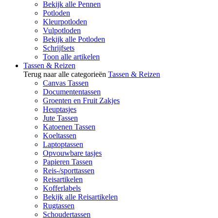
Bekijk alle Pennen
Potloden
Kleurpotloden
Vulpotloden
Bekijk alle Potloden
Schrijfsets
Toon alle artikelen
Tassen & Reizen
Terug naar alle categorieën
Tassen & Reizen
Canvas Tassen
Documententassen
Groenten en Fruit Zakjes
Heuptasjes
Jute Tassen
Katoenen Tassen
Koeltassen
Laptoptassen
Opvouwbare tasjes
Papieren Tassen
Reis-/sporttassen
Reisartikelen
Kofferlabels
Bekijk alle Reisartikelen
Rugtassen
Schoudertassen