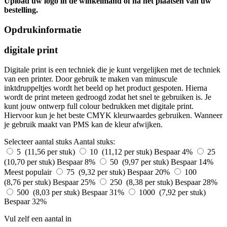
Upload uw logo in de winkelmand of na het plaatsen van uw
bestelling.
Opdrukinformatie
digitale print
Digitale print is een techniek die je kunt vergelijken met de techniek
van een printer. Door gebruik te maken van minuscule
inktdruppeltjes wordt het beeld op het product gespoten. Hierna
wordt de print meteen gedroogd zodat het snel te gebruiken is. Je
kunt jouw ontwerp full colour bedrukken met digitale print.
Hiervoor kun je het beste CMYK kleurwaardes gebruiken. Wanneer
je gebruik maakt van PMS kan de kleur afwijken.
Selecteer aantal stuks
Aantal stuks:
5 (11,56 per stuk)
10 (11,12 per stuk)
Bespaar 4%
25
(10,70 per stuk)
Bespaar 8%
50 (9,97 per stuk)
Bespaar 14%
Meest populair
75 (9,32 per stuk)
Bespaar 20%
100
(8,76 per stuk)
Bespaar 25%
250 (8,38 per stuk)
Bespaar 28%
500 (8,03 per stuk)
Bespaar 31%
1000 (7,92 per stuk)
Bespaar 32%
Vul zelf een aantal in