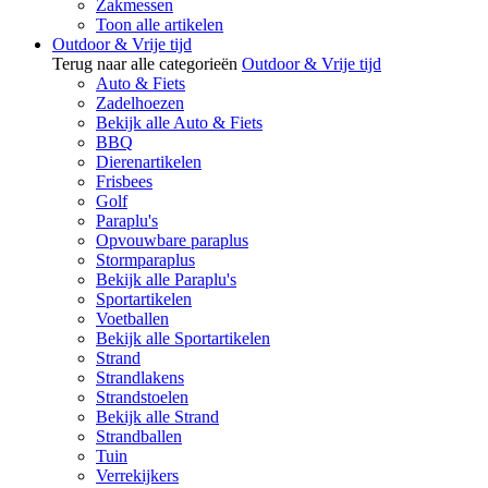
Zakmessen
Toon alle artikelen
Outdoor & Vrije tijd
Terug naar alle categorieën
Outdoor & Vrije tijd
Auto & Fiets
Zadelhoezen
Bekijk alle Auto & Fiets
BBQ
Dierenartikelen
Frisbees
Golf
Paraplu's
Opvouwbare paraplus
Stormparaplus
Bekijk alle Paraplu's
Sportartikelen
Voetballen
Bekijk alle Sportartikelen
Strand
Strandlakens
Strandstoelen
Bekijk alle Strand
Strandballen
Tuin
Verrekijkers