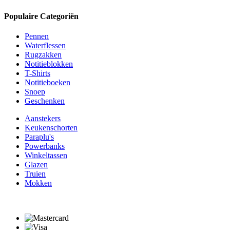
Populaire Categoriën
Pennen
Waterflessen
Rugzakken
Notitieblokken
T-Shirts
Notitieboeken
Snoep
Geschenken
Aanstekers
Keukenschorten
Paraplu's
Powerbanks
Winkeltassen
Glazen
Truien
Mokken