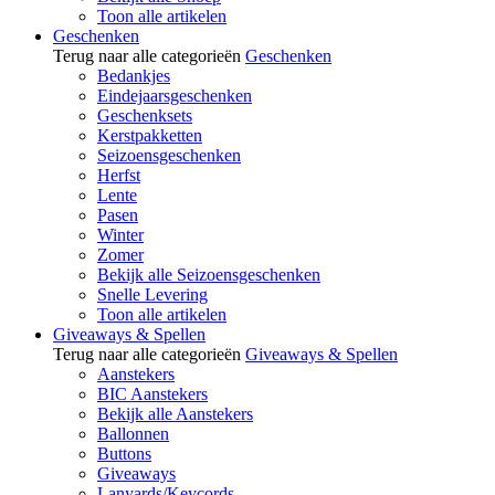
Toon alle artikelen
Geschenken
Terug naar alle categorieën
Geschenken
Bedankjes
Eindejaarsgeschenken
Geschenksets
Kerstpakketten
Seizoensgeschenken
Herfst
Lente
Pasen
Winter
Zomer
Bekijk alle Seizoensgeschenken
Snelle Levering
Toon alle artikelen
Giveaways & Spellen
Terug naar alle categorieën
Giveaways & Spellen
Aanstekers
BIC Aanstekers
Bekijk alle Aanstekers
Ballonnen
Buttons
Giveaways
Lanyards/Keycords