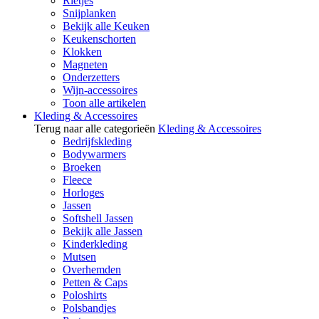
Rietjes
Snijplanken
Bekijk alle Keuken
Keukenschorten
Klokken
Magneten
Onderzetters
Wijn-accessoires
Toon alle artikelen
Kleding & Accessoires
Terug naar alle categorieën
Kleding & Accessoires
Bedrijfskleding
Bodywarmers
Broeken
Fleece
Horloges
Jassen
Softshell Jassen
Bekijk alle Jassen
Kinderkleding
Mutsen
Overhemden
Petten & Caps
Poloshirts
Polsbandjes