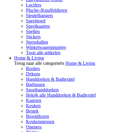
Lucifers
Pluche-/Knuffeldieren
Sleutelhangers
Speelgoed
Speelkaarten
Spellen
Stickers
Stressballen
Winkelwagenmuntjes
Toon alle artikelen
Home & Living
Terug naar alle categorieën
Home & Living
Borden
Dekens
Handdoeken & Badtextiel
Badjassen
Sporthanddoeken
Bekijk alle Handdoeken & Badtextiel
Kaarsen
Keuken
Bestek
Brooddozen
Keukenmessen
Openers