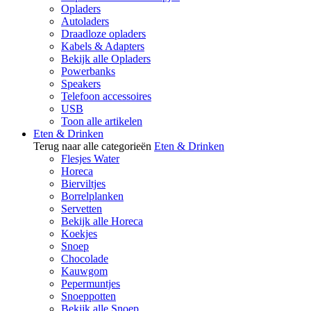
Opladers
Autoladers
Draadloze opladers
Kabels & Adapters
Bekijk alle Opladers
Powerbanks
Speakers
Telefoon accessoires
USB
Toon alle artikelen
Eten & Drinken
Terug naar alle categorieën
Eten & Drinken
Flesjes Water
Horeca
Bierviltjes
Borrelplanken
Servetten
Bekijk alle Horeca
Koekjes
Snoep
Chocolade
Kauwgom
Pepermuntjes
Snoeppotten
Bekijk alle Snoep