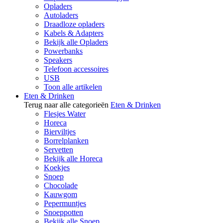
Opladers
Autoladers
Draadloze opladers
Kabels & Adapters
Bekijk alle Opladers
Powerbanks
Speakers
Telefoon accessoires
USB
Toon alle artikelen
Eten & Drinken
Terug naar alle categorieën
Eten & Drinken
Flesjes Water
Horeca
Bierviltjes
Borrelplanken
Servetten
Bekijk alle Horeca
Koekjes
Snoep
Chocolade
Kauwgom
Pepermuntjes
Snoeppotten
Bekijk alle Snoep