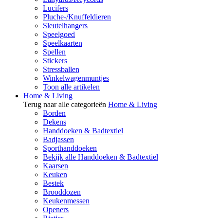
Lucifers
Pluche-/Knuffeldieren
Sleutelhangers
Speelgoed
Speelkaarten
Spellen
Stickers
Stressballen
Winkelwagenmuntjes
Toon alle artikelen
Home & Living
Terug naar alle categorieën
Home & Living
Borden
Dekens
Handdoeken & Badtextiel
Badjassen
Sporthanddoeken
Bekijk alle Handdoeken & Badtextiel
Kaarsen
Keuken
Bestek
Brooddozen
Keukenmessen
Openers