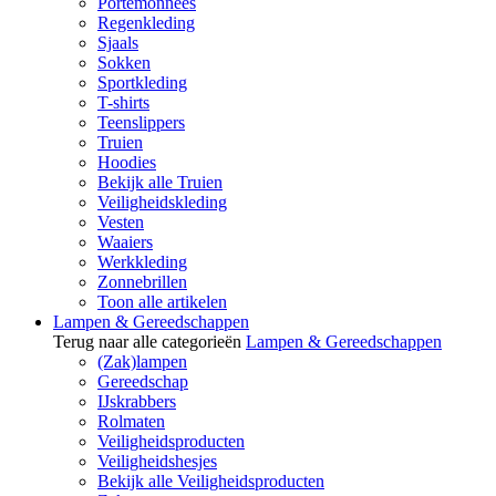
Portemonnees
Regenkleding
Sjaals
Sokken
Sportkleding
T-shirts
Teenslippers
Truien
Hoodies
Bekijk alle Truien
Veiligheidskleding
Vesten
Waaiers
Werkkleding
Zonnebrillen
Toon alle artikelen
Lampen & Gereedschappen
Terug naar alle categorieën
Lampen & Gereedschappen
(Zak)lampen
Gereedschap
IJskrabbers
Rolmaten
Veiligheidsproducten
Veiligheidshesjes
Bekijk alle Veiligheidsproducten