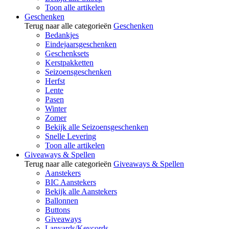
Toon alle artikelen
Geschenken
Terug naar alle categorieën
Geschenken
Bedankjes
Eindejaarsgeschenken
Geschenksets
Kerstpakketten
Seizoensgeschenken
Herfst
Lente
Pasen
Winter
Zomer
Bekijk alle Seizoensgeschenken
Snelle Levering
Toon alle artikelen
Giveaways & Spellen
Terug naar alle categorieën
Giveaways & Spellen
Aanstekers
BIC Aanstekers
Bekijk alle Aanstekers
Ballonnen
Buttons
Giveaways
Lanyards/Keycords