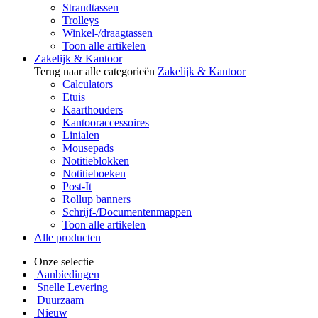
Strandtassen
Trolleys
Winkel-/draagtassen
Toon alle artikelen
Zakelijk & Kantoor
Terug naar alle categorieën
Zakelijk & Kantoor
Calculators
Etuis
Kaarthouders
Kantooraccessoires
Linialen
Mousepads
Notitieblokken
Notitieboeken
Post-It
Rollup banners
Schrijf-/Documentenmappen
Toon alle artikelen
Alle producten
Onze selectie
Aanbiedingen
Snelle Levering
Duurzaam
Nieuw