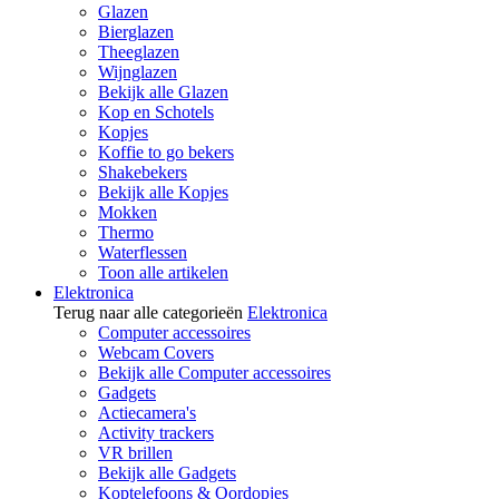
Glazen
Bierglazen
Theeglazen
Wijnglazen
Bekijk alle Glazen
Kop en Schotels
Kopjes
Koffie to go bekers
Shakebekers
Bekijk alle Kopjes
Mokken
Thermo
Waterflessen
Toon alle artikelen
Elektronica
Terug naar alle categorieën
Elektronica
Computer accessoires
Webcam Covers
Bekijk alle Computer accessoires
Gadgets
Actiecamera's
Activity trackers
VR brillen
Bekijk alle Gadgets
Koptelefoons & Oordopjes