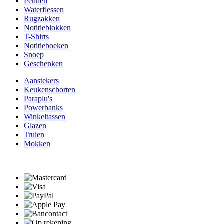
Pennen
Waterflessen
Rugzakken
Notitieblokken
T-Shirts
Notitieboeken
Snoep
Geschenken
Aanstekers
Keukenschorten
Paraplu's
Powerbanks
Winkeltassen
Glazen
Truien
Mokken