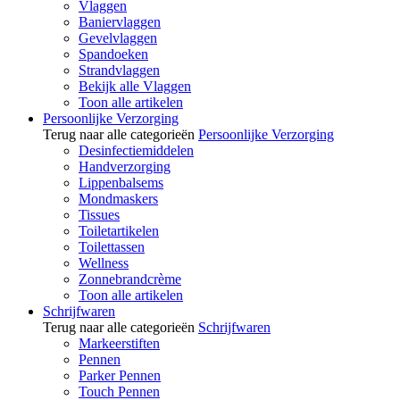
Vlaggen
Baniervlaggen
Gevelvlaggen
Spandoeken
Strandvlaggen
Bekijk alle Vlaggen
Toon alle artikelen
Persoonlijke Verzorging
Terug naar alle categorieën
Persoonlijke Verzorging
Desinfectiemiddelen
Handverzorging
Lippenbalsems
Mondmaskers
Tissues
Toiletartikelen
Toilettassen
Wellness
Zonnebrandcrème
Toon alle artikelen
Schrijfwaren
Terug naar alle categorieën
Schrijfwaren
Markeerstiften
Pennen
Parker Pennen
Touch Pennen