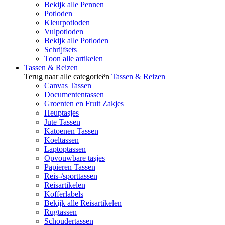
Bekijk alle Pennen
Potloden
Kleurpotloden
Vulpotloden
Bekijk alle Potloden
Schrijfsets
Toon alle artikelen
Tassen & Reizen
Terug naar alle categorieën
Tassen & Reizen
Canvas Tassen
Documententassen
Groenten en Fruit Zakjes
Heuptasjes
Jute Tassen
Katoenen Tassen
Koeltassen
Laptoptassen
Opvouwbare tasjes
Papieren Tassen
Reis-/sporttassen
Reisartikelen
Kofferlabels
Bekijk alle Reisartikelen
Rugtassen
Schoudertassen