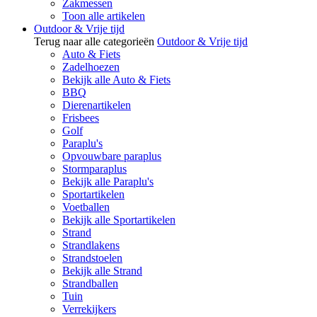
Zakmessen
Toon alle artikelen
Outdoor & Vrije tijd
Terug naar alle categorieën
Outdoor & Vrije tijd
Auto & Fiets
Zadelhoezen
Bekijk alle Auto & Fiets
BBQ
Dierenartikelen
Frisbees
Golf
Paraplu's
Opvouwbare paraplus
Stormparaplus
Bekijk alle Paraplu's
Sportartikelen
Voetballen
Bekijk alle Sportartikelen
Strand
Strandlakens
Strandstoelen
Bekijk alle Strand
Strandballen
Tuin
Verrekijkers