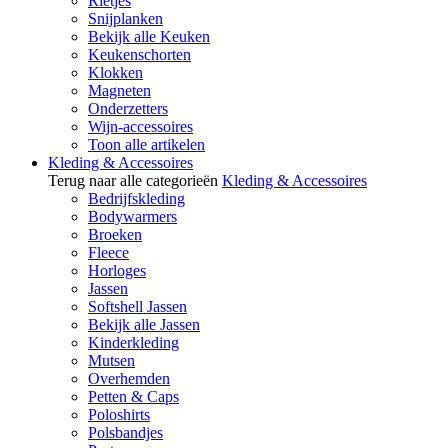
Rietjes
Snijplanken
Bekijk alle Keuken
Keukenschorten
Klokken
Magneten
Onderzetters
Wijn-accessoires
Toon alle artikelen
Kleding & Accessoires
Terug naar alle categorieën
Kleding & Accessoires
Bedrijfskleding
Bodywarmers
Broeken
Fleece
Horloges
Jassen
Softshell Jassen
Bekijk alle Jassen
Kinderkleding
Mutsen
Overhemden
Petten & Caps
Poloshirts
Polsbandjes