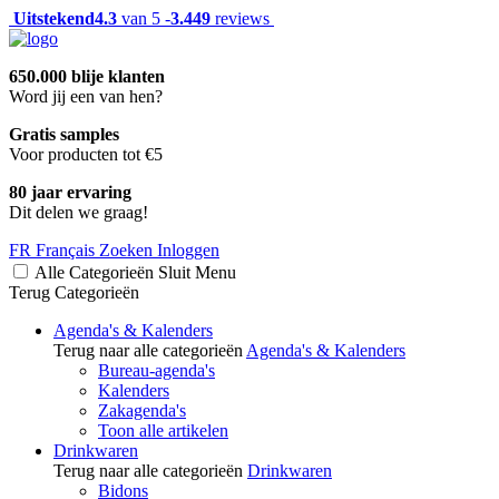
Uitstekend
4.3
van 5 -
3.449
reviews
650.000 blije klanten
Word jij een van hen?
Gratis samples
Voor producten tot €5
80 jaar ervaring
Dit delen we graag!
FR
Français
Zoeken
Inloggen
Alle Categorieën
Sluit
Menu
Terug
Categorieën
Agenda's & Kalenders
Terug naar alle categorieën
Agenda's & Kalenders
Bureau-agenda's
Kalenders
Zakagenda's
Toon alle artikelen
Drinkwaren
Terug naar alle categorieën
Drinkwaren
Bidons