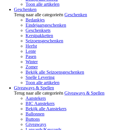
Toon alle artikelen
Geschenken
Terug naar alle categorieën
Geschenken
Bedankjes
Eindejaarsgeschenken
Geschenksets
Kerstpakketten
Seizoensgeschenken
Herfst
Lente
Pasen
Winter
Zomer
Bekijk alle Seizoensgeschenken
Snelle Levering
Toon alle artikelen
Giveaways & Spellen
Terug naar alle categorieën
Giveaways & Spellen
Aanstekers
BIC Aanstekers
Bekijk alle Aanstekers
Ballonnen
Buttons
Giveaways
Lanyards/Keycords