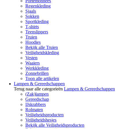
Portemonnees
Regenkleding
Sjaals
Sokken
Sportkleding
T-shirts
Teenslippers
Truien
Hoodies
Bekijk alle Truien
Veiligheidskleding
Vesten
Waaiers
Werkkleding
Zonnebrillen
Toon alle artikelen
Lampen & Gereedschappen
Terug naar alle categorieën
Lampen & Gereedschappen
(Zak)lampen
Gereedschap
IJskrabbers
Rolmaten
Veiligheidsproducten
Veiligheidshesjes
Bekijk alle Veiligheidsproducten