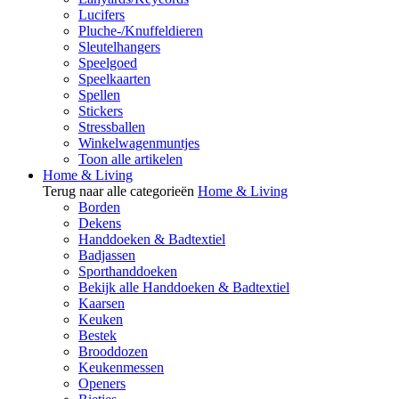
Lucifers
Pluche-/Knuffeldieren
Sleutelhangers
Speelgoed
Speelkaarten
Spellen
Stickers
Stressballen
Winkelwagenmuntjes
Toon alle artikelen
Home & Living
Terug naar alle categorieën
Home & Living
Borden
Dekens
Handdoeken & Badtextiel
Badjassen
Sporthanddoeken
Bekijk alle Handdoeken & Badtextiel
Kaarsen
Keuken
Bestek
Brooddozen
Keukenmessen
Openers