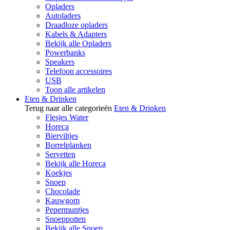
Opladers
Autoladers
Draadloze opladers
Kabels & Adapters
Bekijk alle Opladers
Powerbanks
Speakers
Telefoon accessoires
USB
Toon alle artikelen
Eten & Drinken
Terug naar alle categorieën
Eten & Drinken
Flesjes Water
Horeca
Bierviltjes
Borrelplanken
Servetten
Bekijk alle Horeca
Koekjes
Snoep
Chocolade
Kauwgom
Pepermuntjes
Snoeppotten
Bekijk alle Snoep