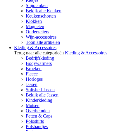
Rietjes
Snijplanken
Bekijk alle Keuken
Keukenschorten
Klokken
Magneten
Onderzetters
Wijn-accessoires
Toon alle artikelen
Kleding & Accessoires
Terug naar alle categorieën
Kleding & Accessoires
Bedrijfskleding
Bodywarmers
Broeken
Fleece
Horloges
Jassen
Softshell Jassen
Bekijk alle Jassen
Kinderkleding
Mutsen
Overhemden
Petten & Caps
Poloshirts
Polsbandjes