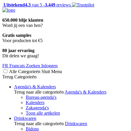
Uitstekend
4.3
van 5 -
3.449
reviews
650.000 blije klanten
Word jij een van hen?
Gratis samples
Voor producten tot €5
80 jaar ervaring
Dit delen we graag!
FR
Français
Zoeken
Inloggen
Alle Categorieën
Sluit
Menu
Terug
Categorieën
Agenda's & Kalenders
Terug naar alle categorieën
Agenda's & Kalenders
Bureau-agenda's
Kalenders
Zakagenda's
Toon alle artikelen
Drinkwaren
Terug naar alle categorieën
Drinkwaren
Bidons