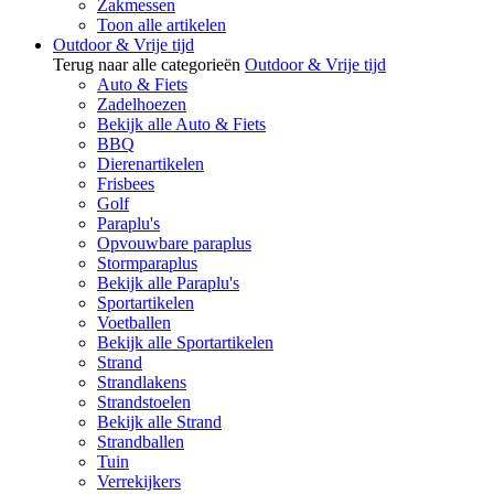
Zakmessen
Toon alle artikelen
Outdoor & Vrije tijd
Terug naar alle categorieën
Outdoor & Vrije tijd
Auto & Fiets
Zadelhoezen
Bekijk alle Auto & Fiets
BBQ
Dierenartikelen
Frisbees
Golf
Paraplu's
Opvouwbare paraplus
Stormparaplus
Bekijk alle Paraplu's
Sportartikelen
Voetballen
Bekijk alle Sportartikelen
Strand
Strandlakens
Strandstoelen
Bekijk alle Strand
Strandballen
Tuin
Verrekijkers