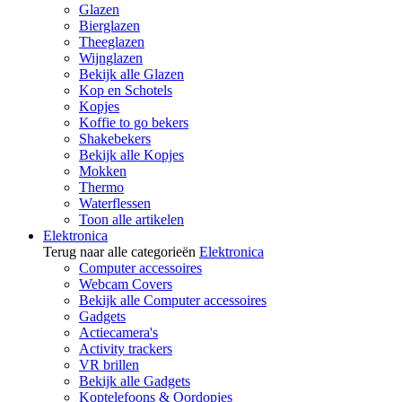
Glazen
Bierglazen
Theeglazen
Wijnglazen
Bekijk alle Glazen
Kop en Schotels
Kopjes
Koffie to go bekers
Shakebekers
Bekijk alle Kopjes
Mokken
Thermo
Waterflessen
Toon alle artikelen
Elektronica
Terug naar alle categorieën
Elektronica
Computer accessoires
Webcam Covers
Bekijk alle Computer accessoires
Gadgets
Actiecamera's
Activity trackers
VR brillen
Bekijk alle Gadgets
Koptelefoons & Oordopjes