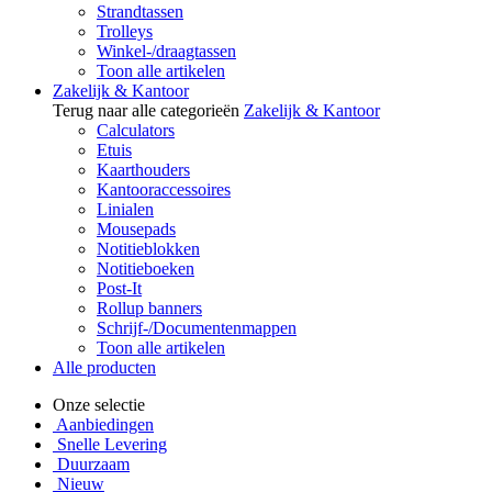
Strandtassen
Trolleys
Winkel-/draagtassen
Toon alle artikelen
Zakelijk & Kantoor
Terug naar alle categorieën
Zakelijk & Kantoor
Calculators
Etuis
Kaarthouders
Kantooraccessoires
Linialen
Mousepads
Notitieblokken
Notitieboeken
Post-It
Rollup banners
Schrijf-/Documentenmappen
Toon alle artikelen
Alle producten
Onze selectie
Aanbiedingen
Snelle Levering
Duurzaam
Nieuw