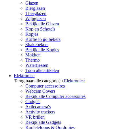
Glazen
Bierglazen
Theeglazen
Wijnglazen
Bekijk alle Glazen
Kop en Schotels
Kopjes
Koffie to go bekers
Shakebekers
Bekijk alle Kopjes
Mokken
Thermo
Waterflessen
Toon alle artikelen
Elektronica
Terug naar alle categorieën
Elektronica
Computer accessoires
Webcam Covers
Bekijk alle Computer accessoires
Gadgets
Actiecamera's
Activity trackers
VR brillen
Bekijk alle Gadgets
Koptelefoons & Oordopjes