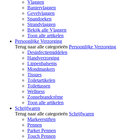
Vlaggen
Baniervlaggen
Gevelvlaggen
Spandoeken
Strandvlaggen
Bekijk alle Vlaggen
Toon alle artikelen
Persoonlijke Verzorging
Terug naar alle categorieën
Persoonlijke Verzorging
Desinfectiemiddelen
Handverzorging
Lippenbalsems
Mondmaskers
Tissues
Toiletartikelen
Toilettassen
Wellness
Zonnebrandcrème
Toon alle artikelen
Schrijfwaren
Terug naar alle categorieën
Schrijfwaren
Markeerstiften
Pennen
Parker Pennen
Touch Pennen