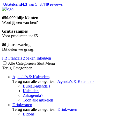
Uitstekend
4.3
van 5 -
3.449
reviews
650.000 blije klanten
Word jij een van hen?
Gratis samples
Voor producten tot €5
80 jaar ervaring
Dit delen we graag!
FR
Français
Zoeken
Inloggen
Alle Categorieën
Sluit
Menu
Terug
Categorieën
Agenda's & Kalenders
Terug naar alle categorieën
Agenda's & Kalenders
Bureau-agenda's
Kalenders
Zakagenda's
Toon alle artikelen
Drinkwaren
Terug naar alle categorieën
Drinkwaren
Bidons