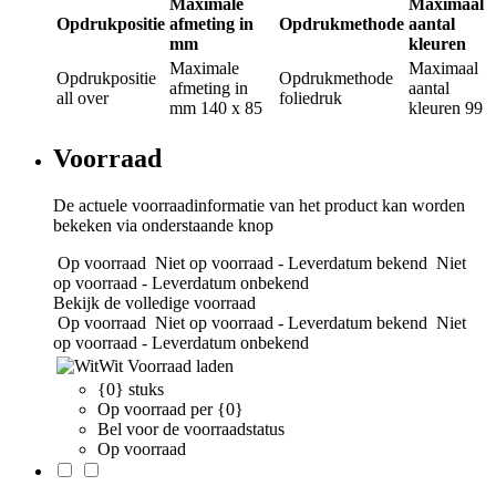
Maximale
Maximaal
Opdrukpositie
afmeting in
Opdrukmethode
aantal
mm
kleuren
Maximale
Maximaal
Opdrukpositie
Opdrukmethode
afmeting in
aantal
all over
foliedruk
mm
140 x 85
kleuren
99
Voorraad
De actuele voorraadinformatie van het product kan worden
bekeken via onderstaande knop
Op voorraad
Niet op voorraad - Leverdatum bekend
Niet
op voorraad - Leverdatum onbekend
Bekijk de volledige voorraad
Op voorraad
Niet op voorraad - Leverdatum bekend
Niet
op voorraad - Leverdatum onbekend
Wit
Voorraad laden
{0} stuks
Op voorraad per {0}
Bel voor de voorraadstatus
Op voorraad