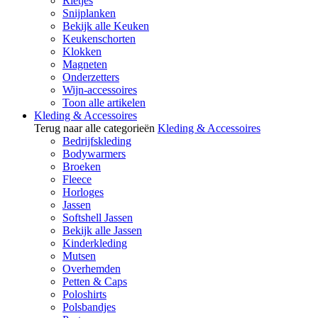
Rietjes
Snijplanken
Bekijk alle Keuken
Keukenschorten
Klokken
Magneten
Onderzetters
Wijn-accessoires
Toon alle artikelen
Kleding & Accessoires
Terug naar alle categorieën
Kleding & Accessoires
Bedrijfskleding
Bodywarmers
Broeken
Fleece
Horloges
Jassen
Softshell Jassen
Bekijk alle Jassen
Kinderkleding
Mutsen
Overhemden
Petten & Caps
Poloshirts
Polsbandjes