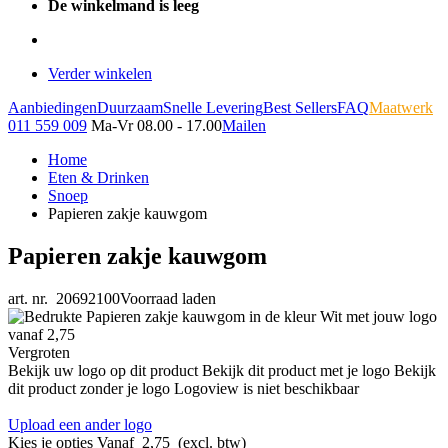
De winkelmand is leeg
Verder winkelen
Aanbiedingen
Duurzaam
Snelle Levering
Best Sellers
FAQ
Maatwerk
011 559 009
Ma-Vr 08.00 - 17.00
Mailen
Home
Eten & Drinken
Snoep
Papieren zakje kauwgom
Papieren zakje kauwgom
art. nr. 20692100
Voorraad laden
Vergroten
Bekijk uw logo op dit product
Bekijk dit product met je logo
Bekijk
dit product zonder je logo
Logoview is niet beschikbaar
Upload een ander logo
Kies je opties
Vanaf
2,75
(excl. btw)