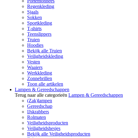
Portemonnees
Regenkleding
Sjaals
Sokken
Sportkleding
T-shirts
Teenslippers
Truien
Hoodies
Bekijk alle Truien
Veiligheidskleding
Vesten
Waaiers
Werkkleding
Zonnebrillen
Toon alle artikelen
Lampen & Gereedschappen
Terug naar alle categorieën
Lampen & Gereedschappen
(Zak)lampen
Gereedschap
IJskrabbers
Rolmaten
Veiligheidsproducten
Veiligheidshesjes
Bekijk alle Veiligheidsproducten