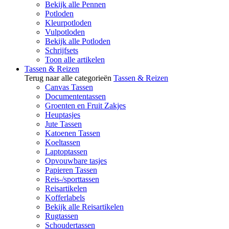
Bekijk alle Pennen
Potloden
Kleurpotloden
Vulpotloden
Bekijk alle Potloden
Schrijfsets
Toon alle artikelen
Tassen & Reizen
Terug naar alle categorieën
Tassen & Reizen
Canvas Tassen
Documententassen
Groenten en Fruit Zakjes
Heuptasjes
Jute Tassen
Katoenen Tassen
Koeltassen
Laptoptassen
Opvouwbare tasjes
Papieren Tassen
Reis-/sporttassen
Reisartikelen
Kofferlabels
Bekijk alle Reisartikelen
Rugtassen
Schoudertassen