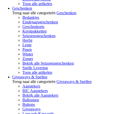
Toon alle artikelen
Geschenken
Terug naar alle categorieën
Geschenken
Bedankjes
Eindejaarsgeschenken
Geschenksets
Kerstpakketten
Seizoensgeschenken
Herfst
Lente
Pasen
Winter
Zomer
Bekijk alle Seizoensgeschenken
Snelle Levering
Toon alle artikelen
Giveaways & Spellen
Terug naar alle categorieën
Giveaways & Spellen
Aanstekers
BIC Aanstekers
Bekijk alle Aanstekers
Ballonnen
Buttons
Giveaways
Lanyards/Keycords