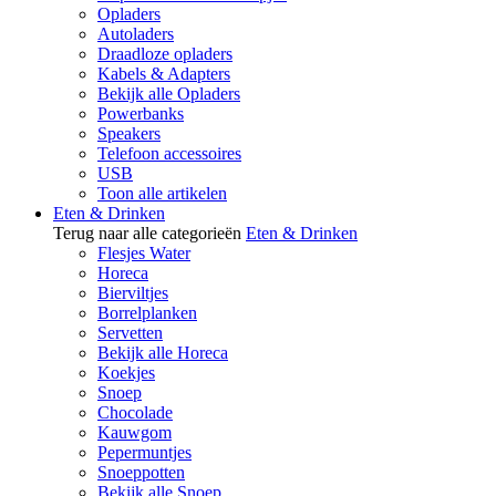
Opladers
Autoladers
Draadloze opladers
Kabels & Adapters
Bekijk alle Opladers
Powerbanks
Speakers
Telefoon accessoires
USB
Toon alle artikelen
Eten & Drinken
Terug naar alle categorieën
Eten & Drinken
Flesjes Water
Horeca
Bierviltjes
Borrelplanken
Servetten
Bekijk alle Horeca
Koekjes
Snoep
Chocolade
Kauwgom
Pepermuntjes
Snoeppotten
Bekijk alle Snoep