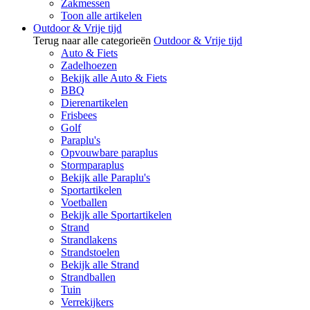
Zakmessen
Toon alle artikelen
Outdoor & Vrije tijd
Terug naar alle categorieën
Outdoor & Vrije tijd
Auto & Fiets
Zadelhoezen
Bekijk alle Auto & Fiets
BBQ
Dierenartikelen
Frisbees
Golf
Paraplu's
Opvouwbare paraplus
Stormparaplus
Bekijk alle Paraplu's
Sportartikelen
Voetballen
Bekijk alle Sportartikelen
Strand
Strandlakens
Strandstoelen
Bekijk alle Strand
Strandballen
Tuin
Verrekijkers