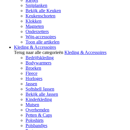
Rietjes
Snijplanken
Bekijk alle Keuken
Keukenschorten
Klokken
Magneten
Onderzetters
Wijn-accessoires
Toon alle artikelen
Kleding & Accessoires
Terug naar alle categorieën
Kleding & Accessoires
Bedrijfskleding
Bodywarmers
Broeken
Fleece
Horloges
Jassen
Softshell Jassen
Bekijk alle Jassen
Kinderkleding
Mutsen
Overhemden
Petten & Caps
Poloshirts
Polsbandjes