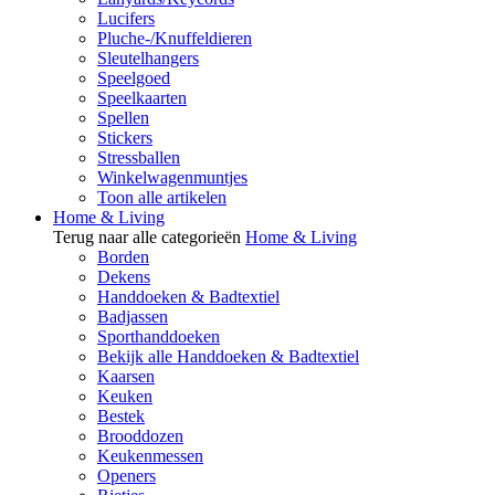
Lucifers
Pluche-/Knuffeldieren
Sleutelhangers
Speelgoed
Speelkaarten
Spellen
Stickers
Stressballen
Winkelwagenmuntjes
Toon alle artikelen
Home & Living
Terug naar alle categorieën
Home & Living
Borden
Dekens
Handdoeken & Badtextiel
Badjassen
Sporthanddoeken
Bekijk alle Handdoeken & Badtextiel
Kaarsen
Keuken
Bestek
Brooddozen
Keukenmessen
Openers