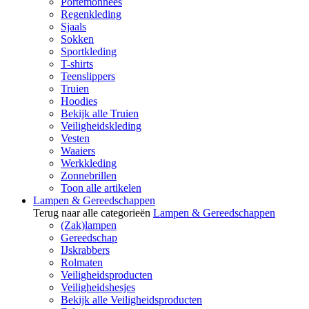
Portemonnees
Regenkleding
Sjaals
Sokken
Sportkleding
T-shirts
Teenslippers
Truien
Hoodies
Bekijk alle Truien
Veiligheidskleding
Vesten
Waaiers
Werkkleding
Zonnebrillen
Toon alle artikelen
Lampen & Gereedschappen
Terug naar alle categorieën
Lampen & Gereedschappen
(Zak)lampen
Gereedschap
IJskrabbers
Rolmaten
Veiligheidsproducten
Veiligheidshesjes
Bekijk alle Veiligheidsproducten