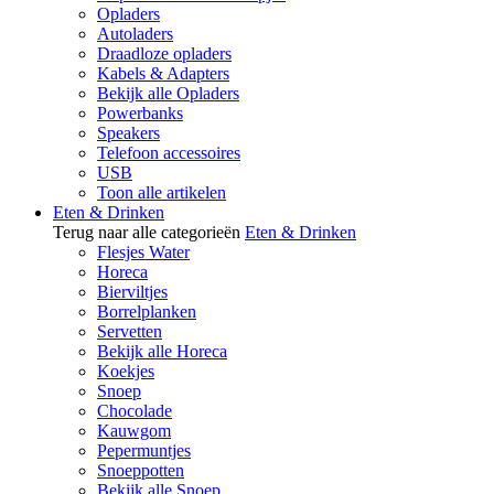
Opladers
Autoladers
Draadloze opladers
Kabels & Adapters
Bekijk alle Opladers
Powerbanks
Speakers
Telefoon accessoires
USB
Toon alle artikelen
Eten & Drinken
Terug naar alle categorieën
Eten & Drinken
Flesjes Water
Horeca
Bierviltjes
Borrelplanken
Servetten
Bekijk alle Horeca
Koekjes
Snoep
Chocolade
Kauwgom
Pepermuntjes
Snoeppotten
Bekijk alle Snoep