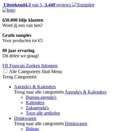
Uitstekend
4.3
van 5 -
3.449
reviews
650.000 blije klanten
Word jij een van hen?
Gratis samples
Voor producten tot €5
80 jaar ervaring
Dit delen we graag!
FR
Français
Zoeken
Inloggen
Alle Categorieën
Sluit
Menu
Terug
Categorieën
Agenda's & Kalenders
Terug naar alle categorieën
Agenda's & Kalenders
Bureau-agenda's
Kalenders
Zakagenda's
Toon alle artikelen
Drinkwaren
Terug naar alle categorieën
Drinkwaren
Bidons