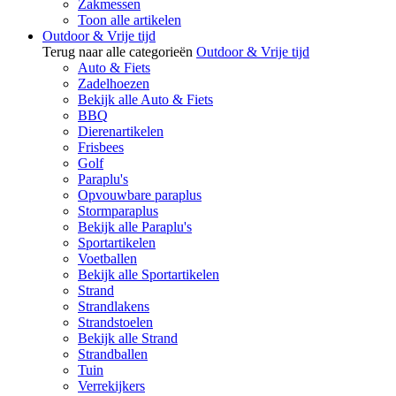
Zakmessen
Toon alle artikelen
Outdoor & Vrije tijd
Terug naar alle categorieën
Outdoor & Vrije tijd
Auto & Fiets
Zadelhoezen
Bekijk alle Auto & Fiets
BBQ
Dierenartikelen
Frisbees
Golf
Paraplu's
Opvouwbare paraplus
Stormparaplus
Bekijk alle Paraplu's
Sportartikelen
Voetballen
Bekijk alle Sportartikelen
Strand
Strandlakens
Strandstoelen
Bekijk alle Strand
Strandballen
Tuin
Verrekijkers