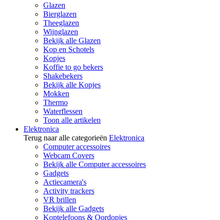
Glazen
Bierglazen
Theeglazen
Wijnglazen
Bekijk alle Glazen
Kop en Schotels
Kopjes
Koffie to go bekers
Shakebekers
Bekijk alle Kopjes
Mokken
Thermo
Waterflessen
Toon alle artikelen
Elektronica
Terug naar alle categorieën
Elektronica
Computer accessoires
Webcam Covers
Bekijk alle Computer accessoires
Gadgets
Actiecamera's
Activity trackers
VR brillen
Bekijk alle Gadgets
Koptelefoons & Oordopjes