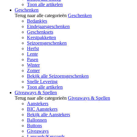
Toon alle artikelen
Geschenken
Terug naar alle categorieën
Geschenken
Bedankjes
Eindejaarsgeschenken
Geschenksets
Kerstpakketten
Seizoensgeschenken
Herfst
Lente
Pasen
Winter
Zomer
Bekijk alle Seizoensgeschenken
Snelle Levering
Toon alle artikelen
Giveaways & Spellen
Terug naar alle categorieën
Giveaways & Spellen
Aanstekers
BIC Aanstekers
Bekijk alle Aanstekers
Ballonnen
Buttons
Giveaways
Lanyards/Keycords