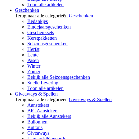
Toon alle artikelen
Geschenken
Terug naar alle categorieën
Geschenken
Bedankjes
Eindejaarsgeschenken
Geschenksets
Kerstpakketten
Seizoensgeschenken
Herfst
Lente
Pasen
Winter
Zomer
Bekijk alle Seizoensgeschenken
Snelle Levering
Toon alle artikelen
Giveaways & Spellen
Terug naar alle categorieën
Giveaways & Spellen
Aanstekers
BIC Aanstekers
Bekijk alle Aanstekers
Ballonnen
Buttons
Giveaways
Lanyards/Keycords