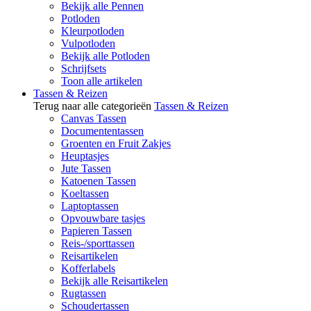
Bekijk alle Pennen
Potloden
Kleurpotloden
Vulpotloden
Bekijk alle Potloden
Schrijfsets
Toon alle artikelen
Tassen & Reizen
Terug naar alle categorieën
Tassen & Reizen
Canvas Tassen
Documententassen
Groenten en Fruit Zakjes
Heuptasjes
Jute Tassen
Katoenen Tassen
Koeltassen
Laptoptassen
Opvouwbare tasjes
Papieren Tassen
Reis-/sporttassen
Reisartikelen
Kofferlabels
Bekijk alle Reisartikelen
Rugtassen
Schoudertassen