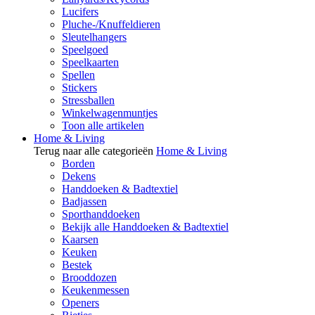
Lucifers
Pluche-/Knuffeldieren
Sleutelhangers
Speelgoed
Speelkaarten
Spellen
Stickers
Stressballen
Winkelwagenmuntjes
Toon alle artikelen
Home & Living
Terug naar alle categorieën
Home & Living
Borden
Dekens
Handdoeken & Badtextiel
Badjassen
Sporthanddoeken
Bekijk alle Handdoeken & Badtextiel
Kaarsen
Keuken
Bestek
Brooddozen
Keukenmessen
Openers