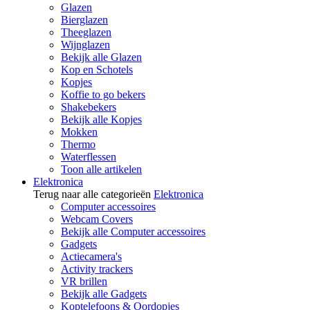
Glazen
Bierglazen
Theeglazen
Wijnglazen
Bekijk alle Glazen
Kop en Schotels
Kopjes
Koffie to go bekers
Shakebekers
Bekijk alle Kopjes
Mokken
Thermo
Waterflessen
Toon alle artikelen
Elektronica
Terug naar alle categorieën
Elektronica
Computer accessoires
Webcam Covers
Bekijk alle Computer accessoires
Gadgets
Actiecamera's
Activity trackers
VR brillen
Bekijk alle Gadgets
Koptelefoons & Oordopjes