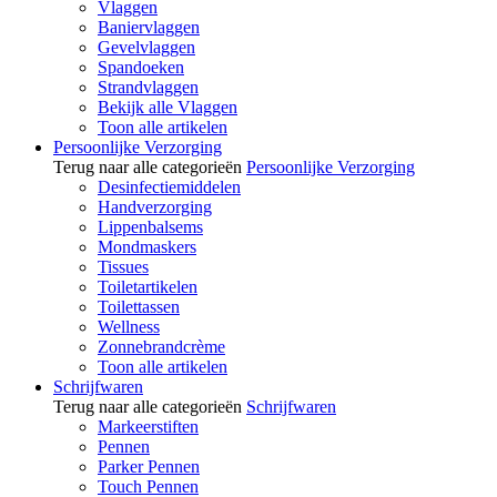
Vlaggen
Baniervlaggen
Gevelvlaggen
Spandoeken
Strandvlaggen
Bekijk alle Vlaggen
Toon alle artikelen
Persoonlijke Verzorging
Terug naar alle categorieën
Persoonlijke Verzorging
Desinfectiemiddelen
Handverzorging
Lippenbalsems
Mondmaskers
Tissues
Toiletartikelen
Toilettassen
Wellness
Zonnebrandcrème
Toon alle artikelen
Schrijfwaren
Terug naar alle categorieën
Schrijfwaren
Markeerstiften
Pennen
Parker Pennen
Touch Pennen