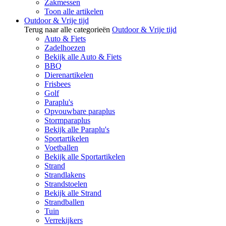
Zakmessen
Toon alle artikelen
Outdoor & Vrije tijd
Terug naar alle categorieën
Outdoor & Vrije tijd
Auto & Fiets
Zadelhoezen
Bekijk alle Auto & Fiets
BBQ
Dierenartikelen
Frisbees
Golf
Paraplu's
Opvouwbare paraplus
Stormparaplus
Bekijk alle Paraplu's
Sportartikelen
Voetballen
Bekijk alle Sportartikelen
Strand
Strandlakens
Strandstoelen
Bekijk alle Strand
Strandballen
Tuin
Verrekijkers