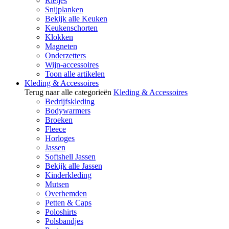
Rietjes
Snijplanken
Bekijk alle Keuken
Keukenschorten
Klokken
Magneten
Onderzetters
Wijn-accessoires
Toon alle artikelen
Kleding & Accessoires
Terug naar alle categorieën
Kleding & Accessoires
Bedrijfskleding
Bodywarmers
Broeken
Fleece
Horloges
Jassen
Softshell Jassen
Bekijk alle Jassen
Kinderkleding
Mutsen
Overhemden
Petten & Caps
Poloshirts
Polsbandjes