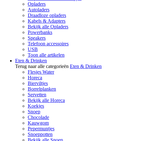
Opladers
Autoladers
Draadloze opladers
Kabels & Adapters
Bekijk alle Opladers
Powerbanks
Speakers
Telefoon accessoires
USB
Toon alle artikelen
Eten & Drinken
Terug naar alle categorieën
Eten & Drinken
Flesjes Water
Horeca
Bierviltjes
Borrelplanken
Servetten
Bekijk alle Horeca
Koekjes
Snoep
Chocolade
Kauwgom
Pepermuntjes
Snoeppotten
Bekijk alle Snoep