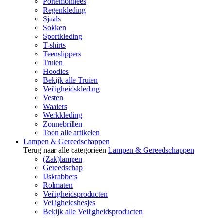
Portemonnees
Regenkleding
Sjaals
Sokken
Sportkleding
T-shirts
Teenslippers
Truien
Hoodies
Bekijk alle Truien
Veiligheidskleding
Vesten
Waaiers
Werkkleding
Zonnebrillen
Toon alle artikelen
Lampen & Gereedschappen
Terug naar alle categorieën
Lampen & Gereedschappen
(Zak)lampen
Gereedschap
IJskrabbers
Rolmaten
Veiligheidsproducten
Veiligheidshesjes
Bekijk alle Veiligheidsproducten