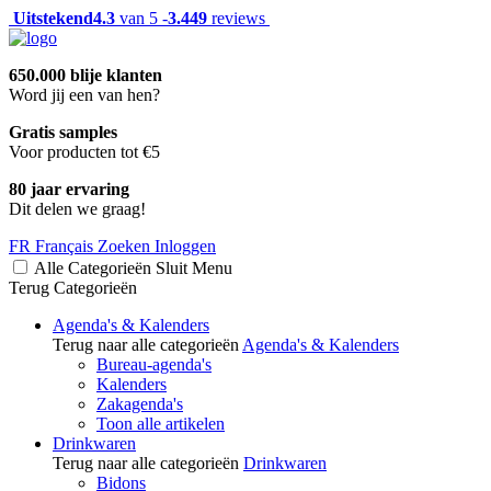
Uitstekend
4.3
van 5 -
3.449
reviews
650.000 blije klanten
Word jij een van hen?
Gratis samples
Voor producten tot €5
80 jaar ervaring
Dit delen we graag!
FR
Français
Zoeken
Inloggen
Alle Categorieën
Sluit
Menu
Terug
Categorieën
Agenda's & Kalenders
Terug naar alle categorieën
Agenda's & Kalenders
Bureau-agenda's
Kalenders
Zakagenda's
Toon alle artikelen
Drinkwaren
Terug naar alle categorieën
Drinkwaren
Bidons