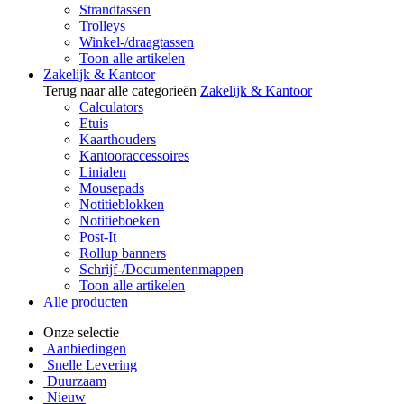
Strandtassen
Trolleys
Winkel-/draagtassen
Toon alle artikelen
Zakelijk & Kantoor
Terug naar alle categorieën
Zakelijk & Kantoor
Calculators
Etuis
Kaarthouders
Kantooraccessoires
Linialen
Mousepads
Notitieblokken
Notitieboeken
Post-It
Rollup banners
Schrijf-/Documentenmappen
Toon alle artikelen
Alle producten
Onze selectie
Aanbiedingen
Snelle Levering
Duurzaam
Nieuw