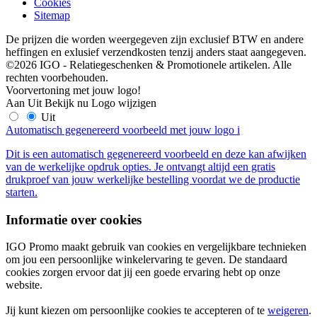
Cookies
Sitemap
De prijzen die worden weergegeven zijn exclusief BTW en andere
heffingen en exlusief verzendkosten tenzij anders staat aangegeven.
©2026 IGO - Relatiegeschenken & Promotionele artikelen. Alle
rechten voorbehouden.
Voorvertoning met jouw logo!
Aan
Uit
Bekijk nu
Logo wijzigen
Uit
Automatisch gegenereerd voorbeeld met jouw logo
i
Dit is een automatisch gegenereerd voorbeeld en deze kan afwijken
van de werkelijke opdruk opties. Je ontvangt altijd een gratis
drukproef van jouw werkelijke bestelling voordat we de productie
starten.
Informatie over cookies
IGO Promo maakt gebruik van cookies en vergelijkbare technieken
om jou een persoonlijke winkelervaring te geven. De standaard
cookies zorgen ervoor dat jij een goede ervaring hebt op onze
website.
Jij kunt kiezen om persoonlijke cookies te accepteren of te
weigeren
.