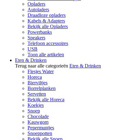
Opladers
Autoladers
Draadloze opladers
Kabels & Adapters
Bekijk alle Opladers
Powerbanks
Speakers
Telefoon accessoires
USB
Toon alle artikelen
Eten & Drinken
Terug naar alle categorieën
Eten & Drinken
Flesjes Water
Horeca
Bierviltjes
Borrelplanken
Servetten
Bekijk alle Horeca
Koekjes
Snoep
Chocolade
Kauwgom
Pepermuntjes
Snoeppotten
Bekijk alle Snoep