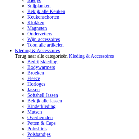
Rietjes
Snijplanken
Bekijk alle Keuken
Keukenschorten
Klokken
Magneten
Onderzetters
Wijn-accessoires
Toon alle artikelen
Kleding & Accessoires
Terug naar alle categorieën
Kleding & Accessoires
Bedrijfskleding
Bodywarmers
Broeken
Fleece
Horloges
Jassen
Softshell Jassen
Bekijk alle Jassen
Kinderkleding
Mutsen
Overhemden
Petten & Caps
Poloshirts
Polsbandjes