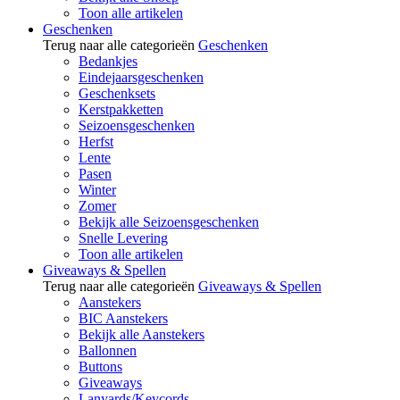
Toon alle artikelen
Geschenken
Terug naar alle categorieën
Geschenken
Bedankjes
Eindejaarsgeschenken
Geschenksets
Kerstpakketten
Seizoensgeschenken
Herfst
Lente
Pasen
Winter
Zomer
Bekijk alle Seizoensgeschenken
Snelle Levering
Toon alle artikelen
Giveaways & Spellen
Terug naar alle categorieën
Giveaways & Spellen
Aanstekers
BIC Aanstekers
Bekijk alle Aanstekers
Ballonnen
Buttons
Giveaways
Lanyards/Keycords