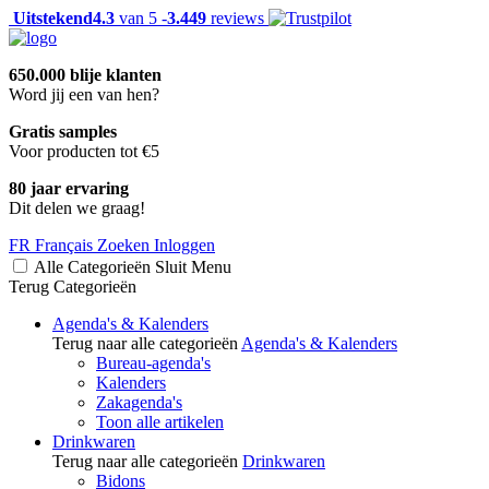
Uitstekend
4.3
van 5 -
3.449
reviews
650.000 blije klanten
Word jij een van hen?
Gratis samples
Voor producten tot €5
80 jaar ervaring
Dit delen we graag!
FR
Français
Zoeken
Inloggen
Alle Categorieën
Sluit
Menu
Terug
Categorieën
Agenda's & Kalenders
Terug naar alle categorieën
Agenda's & Kalenders
Bureau-agenda's
Kalenders
Zakagenda's
Toon alle artikelen
Drinkwaren
Terug naar alle categorieën
Drinkwaren
Bidons