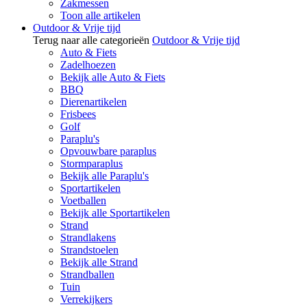
Zakmessen
Toon alle artikelen
Outdoor & Vrije tijd
Terug naar alle categorieën
Outdoor & Vrije tijd
Auto & Fiets
Zadelhoezen
Bekijk alle Auto & Fiets
BBQ
Dierenartikelen
Frisbees
Golf
Paraplu's
Opvouwbare paraplus
Stormparaplus
Bekijk alle Paraplu's
Sportartikelen
Voetballen
Bekijk alle Sportartikelen
Strand
Strandlakens
Strandstoelen
Bekijk alle Strand
Strandballen
Tuin
Verrekijkers