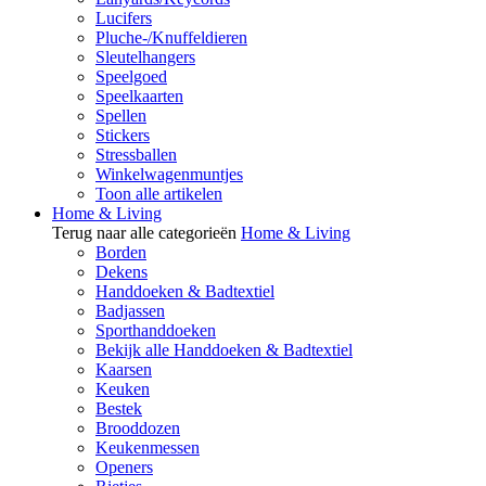
Lucifers
Pluche-/Knuffeldieren
Sleutelhangers
Speelgoed
Speelkaarten
Spellen
Stickers
Stressballen
Winkelwagenmuntjes
Toon alle artikelen
Home & Living
Terug naar alle categorieën
Home & Living
Borden
Dekens
Handdoeken & Badtextiel
Badjassen
Sporthanddoeken
Bekijk alle Handdoeken & Badtextiel
Kaarsen
Keuken
Bestek
Brooddozen
Keukenmessen
Openers