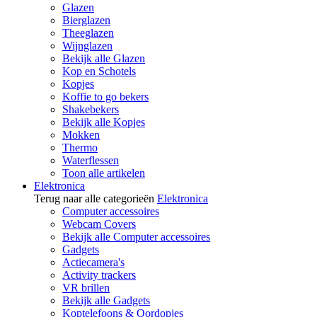
Glazen
Bierglazen
Theeglazen
Wijnglazen
Bekijk alle Glazen
Kop en Schotels
Kopjes
Koffie to go bekers
Shakebekers
Bekijk alle Kopjes
Mokken
Thermo
Waterflessen
Toon alle artikelen
Elektronica
Terug naar alle categorieën
Elektronica
Computer accessoires
Webcam Covers
Bekijk alle Computer accessoires
Gadgets
Actiecamera's
Activity trackers
VR brillen
Bekijk alle Gadgets
Koptelefoons & Oordopjes