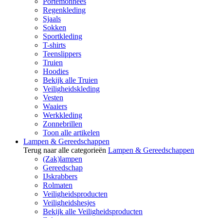
Portemonnees
Regenkleding
Sjaals
Sokken
Sportkleding
T-shirts
Teenslippers
Truien
Hoodies
Bekijk alle Truien
Veiligheidskleding
Vesten
Waaiers
Werkkleding
Zonnebrillen
Toon alle artikelen
Lampen & Gereedschappen
Terug naar alle categorieën
Lampen & Gereedschappen
(Zak)lampen
Gereedschap
IJskrabbers
Rolmaten
Veiligheidsproducten
Veiligheidshesjes
Bekijk alle Veiligheidsproducten