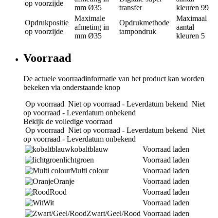
op voorzijde
mm
Ø35
transfer
kleuren
99
Maximale
Maximaal
Opdrukpositie
Opdrukmethode
afmeting in
aantal
op voorzijde
tampondruk
mm
Ø35
kleuren
5
Voorraad
De actuele voorraadinformatie van het product kan worden
bekeken via onderstaande knop
Op voorraad
Niet op voorraad - Leverdatum bekend
Niet
op voorraad - Leverdatum onbekend
Bekijk de volledige voorraad
Op voorraad
Niet op voorraad - Leverdatum bekend
Niet
op voorraad - Leverdatum onbekend
kobaltblauw
Voorraad laden
lichtgroen
Voorraad laden
Multi colour
Voorraad laden
Oranje
Voorraad laden
Rood
Voorraad laden
Wit
Voorraad laden
Zwart/Geel/Rood
Voorraad laden