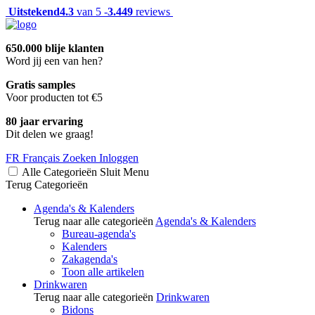
Uitstekend
4.3
van 5 -
3.449
reviews
650.000 blije klanten
Word jij een van hen?
Gratis samples
Voor producten tot €5
80 jaar ervaring
Dit delen we graag!
FR
Français
Zoeken
Inloggen
Alle Categorieën
Sluit
Menu
Terug
Categorieën
Agenda's & Kalenders
Terug naar alle categorieën
Agenda's & Kalenders
Bureau-agenda's
Kalenders
Zakagenda's
Toon alle artikelen
Drinkwaren
Terug naar alle categorieën
Drinkwaren
Bidons