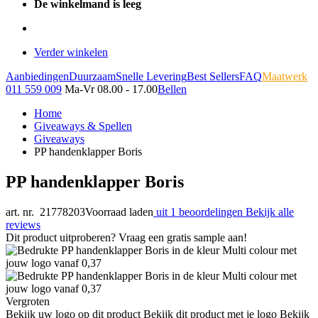
De winkelmand is leeg
Verder winkelen
Aanbiedingen
Duurzaam
Snelle Levering
Best Sellers
FAQ
Maatwerk
011 559 009
Ma-Vr 08.00 - 17.00
Bellen
Home
Giveaways & Spellen
Giveaways
PP handenklapper Boris
PP handenklapper Boris
art. nr. 21778203
Voorraad laden
uit 1 beoordelingen
Bekijk alle
reviews
Dit product uitproberen? Vraag een gratis sample aan!
Vergroten
Bekijk uw logo op dit product
Bekijk dit product met je logo
Bekijk