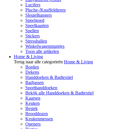
Lucifers
Pluche-/Knuffeldieren
Sleutelhangers
Speelgoed
Speelkaarten
Spellen
Stickers
Stressballen
Winkelwagenmuntjes
Toon alle artikelen
Home & Living
Terug naar alle categorieën
Home & Living
Borden
Dekens
Handdoeken & Badtextiel
Badjassen
Sporthanddoeken
Bekijk alle Handdoeken & Badtextiel
Kaarsen
Keuken
Bestek
Brooddozen
Keukenmessen
Openers