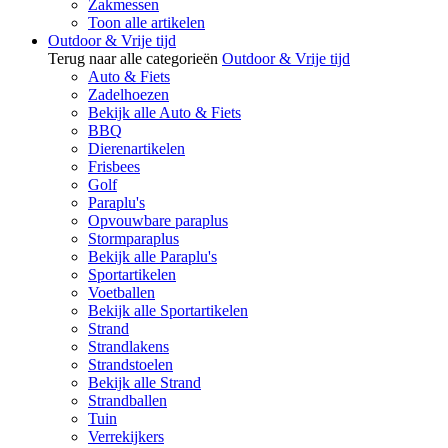
Zakmessen
Toon alle artikelen
Outdoor & Vrije tijd
Terug naar alle categorieën
Outdoor & Vrije tijd
Auto & Fiets
Zadelhoezen
Bekijk alle Auto & Fiets
BBQ
Dierenartikelen
Frisbees
Golf
Paraplu's
Opvouwbare paraplus
Stormparaplus
Bekijk alle Paraplu's
Sportartikelen
Voetballen
Bekijk alle Sportartikelen
Strand
Strandlakens
Strandstoelen
Bekijk alle Strand
Strandballen
Tuin
Verrekijkers