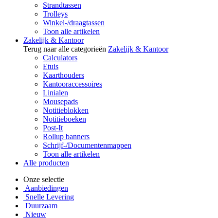
Strandtassen
Trolleys
Winkel-/draagtassen
Toon alle artikelen
Zakelijk & Kantoor
Terug naar alle categorieën
Zakelijk & Kantoor
Calculators
Etuis
Kaarthouders
Kantooraccessoires
Linialen
Mousepads
Notitieblokken
Notitieboeken
Post-It
Rollup banners
Schrijf-/Documentenmappen
Toon alle artikelen
Alle producten
Onze selectie
Aanbiedingen
Snelle Levering
Duurzaam
Nieuw