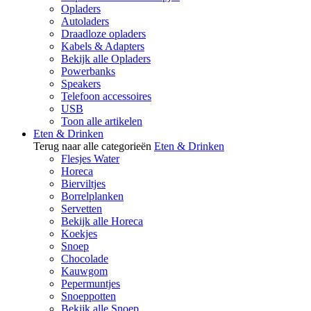
Opladers
Autoladers
Draadloze opladers
Kabels & Adapters
Bekijk alle Opladers
Powerbanks
Speakers
Telefoon accessoires
USB
Toon alle artikelen
Eten & Drinken
Terug naar alle categorieën
Eten & Drinken
Flesjes Water
Horeca
Bierviltjes
Borrelplanken
Servetten
Bekijk alle Horeca
Koekjes
Snoep
Chocolade
Kauwgom
Pepermuntjes
Snoeppotten
Bekijk alle Snoep