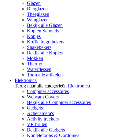
Glazen
Bierglazen
Theeglazen
Wijnglazen
Bekijk alle Glazen
Kop en Schotels
Kopjes
Koffie to go bekers
Shakebekers
Bekijk alle Kopjes
Mokken
Thermo
Waterflessen
Toon alle artikelen
Elektronica
Terug naar alle categorieën
Elektronica
Computer accessoires
Webcam Covers
Bekijk alle Computer accessoires
Gadgets
Actiecamera's
Activity trackers
VR brillen
Bekijk alle Gadgets
Koptelefoons & Oordopjes