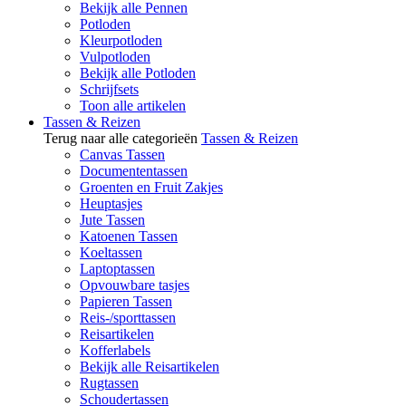
Bekijk alle Pennen
Potloden
Kleurpotloden
Vulpotloden
Bekijk alle Potloden
Schrijfsets
Toon alle artikelen
Tassen & Reizen
Terug naar alle categorieën
Tassen & Reizen
Canvas Tassen
Documententassen
Groenten en Fruit Zakjes
Heuptasjes
Jute Tassen
Katoenen Tassen
Koeltassen
Laptoptassen
Opvouwbare tasjes
Papieren Tassen
Reis-/sporttassen
Reisartikelen
Kofferlabels
Bekijk alle Reisartikelen
Rugtassen
Schoudertassen