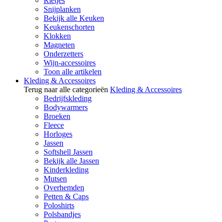
Rietjes
Snijplanken
Bekijk alle Keuken
Keukenschorten
Klokken
Magneten
Onderzetters
Wijn-accessoires
Toon alle artikelen
Kleding & Accessoires
Terug naar alle categorieën
Kleding & Accessoires
Bedrijfskleding
Bodywarmers
Broeken
Fleece
Horloges
Jassen
Softshell Jassen
Bekijk alle Jassen
Kinderkleding
Mutsen
Overhemden
Petten & Caps
Poloshirts
Polsbandjes