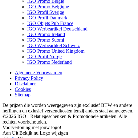
IGO Promo België
IGO Promo Belgique
IGO Profil Sverige
IGO Profil Danmark
IGO Objets Pub France
IGO Werbeartikel Deutschland
IGO Promo Ireland
IGO Promo Suomi
IGO Werbeartikel Schweiz
IGO Promo United Kingdom
IGO Profil Norge
IGO Promo Nederland
Algemene Voorwaarden
Privacy Policy
Disclaimer
Cookies
Sitemap
De prijzen die worden weergegeven zijn exclusief BTW en andere
heffingen en exlusief verzendkosten tenzij anders staat aangegeven.
©2026 IGO - Relatiegeschenken & Promotionele artikelen. Alle
rechten voorbehouden.
Voorvertoning met jouw logo!
Aan
Uit
Bekijk nu
Logo wijzigen