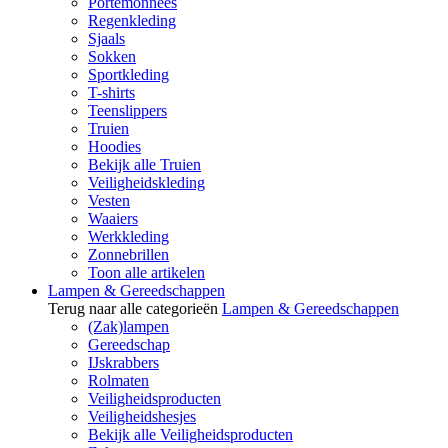
Portemonnees
Regenkleding
Sjaals
Sokken
Sportkleding
T-shirts
Teenslippers
Truien
Hoodies
Bekijk alle Truien
Veiligheidskleding
Vesten
Waaiers
Werkkleding
Zonnebrillen
Toon alle artikelen
Lampen & Gereedschappen
Terug naar alle categorieën
Lampen & Gereedschappen
(Zak)lampen
Gereedschap
IJskrabbers
Rolmaten
Veiligheidsproducten
Veiligheidshesjes
Bekijk alle Veiligheidsproducten