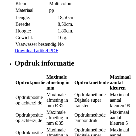
Kleur:
Multi colour
Materiaal:
pp
Lengte:
18,50cm.
Breedte:
8,50cm.
Hoogte:
1,80cm.
Gewicht:
16 g.
Vaatwasser bestendig
No
Download artikel PDF
Opdruk informatie
Maximale
Maximaal
Opdrukpositie
afmeting in
Opdrukmethode
aantal
mm
kleuren
Maximale
Opdrukmethode
Maximaal
Opdrukpositie
afmeting in
Digitale super
aantal
op achterzijde
mm
Ø35
transfer
kleuren
99
Maximale
Maximaal
Opdrukpositie
Opdrukmethode
afmeting in
aantal
op achterzijde
tampondruk
mm
Ø35
kleuren
5
Maximale
Opdrukmethode
Maximaal
Opdrukpositie
afmeting in
Digitale super
aantal