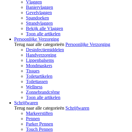
Vlaggen
Baniervlaggen
Gevelvlaggen
Spandoeken
Strandvlaggen
Bekijk alle Vlaggen
Toon alle artikelen
Persoonlijke Verzorging
Terug naar alle categorieën
Persoonlijke Verzorging
Desinfectiemiddelen
Handverzorging
Lippenbalsems
Mondmaskers
Tissues
Toiletartikelen
Toilettassen
Wellness
Zonnebrandcrème
Toon alle artikelen
Schrijfwaren
Terug naar alle categorieën
Schrijfwaren
Markeerstiften
Pennen
Parker Pennen
Touch Pennen