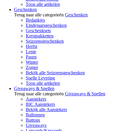
Toon alle artikelen
Geschenken
Terug naar alle categorieën
Geschenken
Bedankjes
Eindejaarsgeschenken
Geschenksets
Kerstpakketten
Seizoensgeschenken
Herfst
Lente
Pasen
Winter
Zomer
Bekijk alle Seizoensgeschenken
Snelle Levering
Toon alle artikelen
Giveaways & Spellen
Terug naar alle categorieën
Giveaways & Spellen
Aanstekers
BIC Aanstekers
Bekijk alle Aanstekers
Ballonnen
Buttons
Giveaways
Lanyards/Keycords