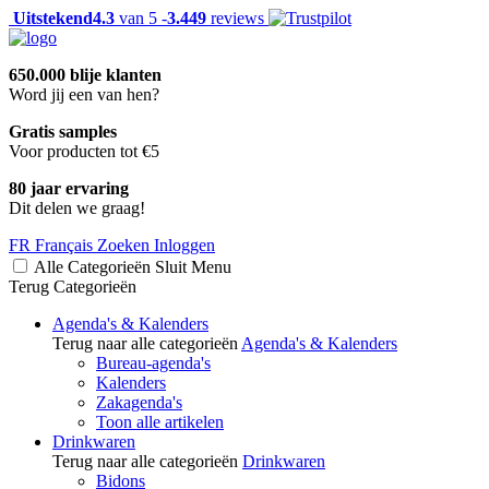
Uitstekend
4.3
van 5 -
3.449
reviews
650.000 blije klanten
Word jij een van hen?
Gratis samples
Voor producten tot €5
80 jaar ervaring
Dit delen we graag!
FR
Français
Zoeken
Inloggen
Alle Categorieën
Sluit
Menu
Terug
Categorieën
Agenda's & Kalenders
Terug naar alle categorieën
Agenda's & Kalenders
Bureau-agenda's
Kalenders
Zakagenda's
Toon alle artikelen
Drinkwaren
Terug naar alle categorieën
Drinkwaren
Bidons