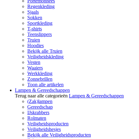
Portemonnees
Regenkleding
Sjaals
Sokken
Sportkleding
T-shirts
Teenslippers
Truien
Hoodies
Bekijk alle Truien
Veiligheidskleding
Vesten
Waaiers
Werkkleding
Zonnebrillen
Toon alle artikelen
Lampen & Gereedschappen
Terug naar alle categorieën
Lampen & Gereedschappen
(Zak)lampen
Gereedschap
IJskrabbers
Rolmaten
Veiligheidsproducten
Veiligheidshesjes
Bekijk alle Veiligheidsproducten