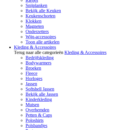
Rietjes
Snijplanken
Bekijk alle Keuken
Keukenschorten
Klokken
Magneten
Onderzetters
Wijn-accessoires
Toon alle artikelen
Kleding & Accessoires
Terug naar alle categorieën
Kleding & Accessoires
Bedrijfskleding
Bodywarmers
Broeken
Fleece
Horloges
Jassen
Softshell Jassen
Bekijk alle Jassen
Kinderkleding
Mutsen
Overhemden
Petten & Caps
Poloshirts
Polsbandjes