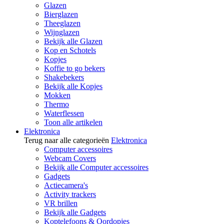
Glazen
Bierglazen
Theeglazen
Wijnglazen
Bekijk alle Glazen
Kop en Schotels
Kopjes
Koffie to go bekers
Shakebekers
Bekijk alle Kopjes
Mokken
Thermo
Waterflessen
Toon alle artikelen
Elektronica
Terug naar alle categorieën
Elektronica
Computer accessoires
Webcam Covers
Bekijk alle Computer accessoires
Gadgets
Actiecamera's
Activity trackers
VR brillen
Bekijk alle Gadgets
Koptelefoons & Oordopjes