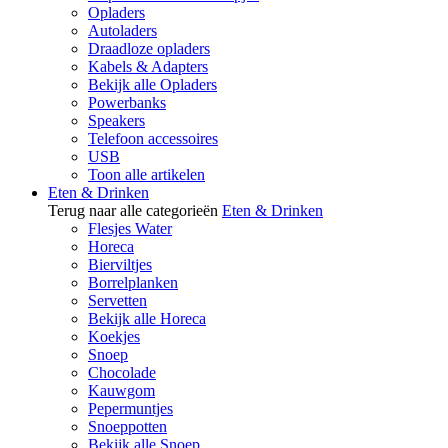
Opladers
Autoladers
Draadloze opladers
Kabels & Adapters
Bekijk alle Opladers
Powerbanks
Speakers
Telefoon accessoires
USB
Toon alle artikelen
Eten & Drinken
Terug naar alle categorieën
Eten & Drinken
Flesjes Water
Horeca
Bierviltjes
Borrelplanken
Servetten
Bekijk alle Horeca
Koekjes
Snoep
Chocolade
Kauwgom
Pepermuntjes
Snoeppotten
Bekijk alle Snoep