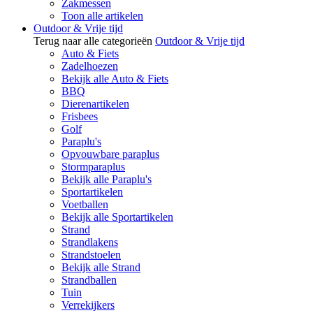
Zakmessen
Toon alle artikelen
Outdoor & Vrije tijd
Terug naar alle categorieën
Outdoor & Vrije tijd
Auto & Fiets
Zadelhoezen
Bekijk alle Auto & Fiets
BBQ
Dierenartikelen
Frisbees
Golf
Paraplu's
Opvouwbare paraplus
Stormparaplus
Bekijk alle Paraplu's
Sportartikelen
Voetballen
Bekijk alle Sportartikelen
Strand
Strandlakens
Strandstoelen
Bekijk alle Strand
Strandballen
Tuin
Verrekijkers