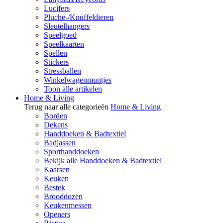
Lucifers
Pluche-/Knuffeldieren
Sleutelhangers
Speelgoed
Speelkaarten
Spellen
Stickers
Stressballen
Winkelwagenmuntjes
Toon alle artikelen
Home & Living
Terug naar alle categorieën
Home & Living
Borden
Dekens
Handdoeken & Badtextiel
Badjassen
Sporthanddoeken
Bekijk alle Handdoeken & Badtextiel
Kaarsen
Keuken
Bestek
Brooddozen
Keukenmessen
Openers