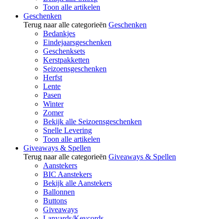
Toon alle artikelen
Geschenken
Terug naar alle categorieën
Geschenken
Bedankjes
Eindejaarsgeschenken
Geschenksets
Kerstpakketten
Seizoensgeschenken
Herfst
Lente
Pasen
Winter
Zomer
Bekijk alle Seizoensgeschenken
Snelle Levering
Toon alle artikelen
Giveaways & Spellen
Terug naar alle categorieën
Giveaways & Spellen
Aanstekers
BIC Aanstekers
Bekijk alle Aanstekers
Ballonnen
Buttons
Giveaways
Lanyards/Keycords