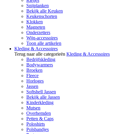
Rietjes
Snijplanken
Bekijk alle Keuken
Keukenschorten
Klokken
Magneten
Onderzetters
Wijn-accessoires
Toon alle artikelen
Kleding & Accessoires
Terug naar alle categorieën
Kleding & Accessoires
Bedrijfskleding
Bodywarmers
Broeken
Fleece
Horloges
Jassen
Softshell Jassen
Bekijk alle Jassen
Kinderkleding
Mutsen
Overhemden
Petten & Caps
Poloshirts
Polsbandjes