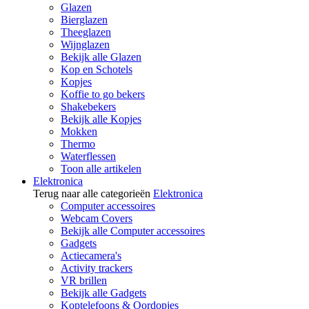
Glazen
Bierglazen
Theeglazen
Wijnglazen
Bekijk alle Glazen
Kop en Schotels
Kopjes
Koffie to go bekers
Shakebekers
Bekijk alle Kopjes
Mokken
Thermo
Waterflessen
Toon alle artikelen
Elektronica
Terug naar alle categorieën
Elektronica
Computer accessoires
Webcam Covers
Bekijk alle Computer accessoires
Gadgets
Actiecamera's
Activity trackers
VR brillen
Bekijk alle Gadgets
Koptelefoons & Oordopjes