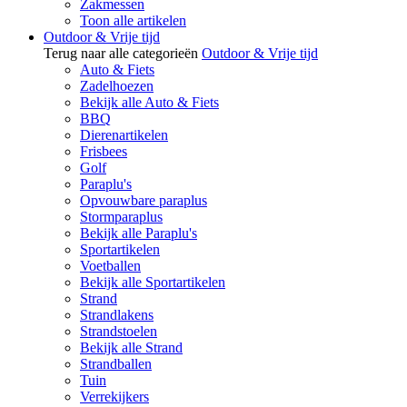
Zakmessen
Toon alle artikelen
Outdoor & Vrije tijd
Terug naar alle categorieën
Outdoor & Vrije tijd
Auto & Fiets
Zadelhoezen
Bekijk alle Auto & Fiets
BBQ
Dierenartikelen
Frisbees
Golf
Paraplu's
Opvouwbare paraplus
Stormparaplus
Bekijk alle Paraplu's
Sportartikelen
Voetballen
Bekijk alle Sportartikelen
Strand
Strandlakens
Strandstoelen
Bekijk alle Strand
Strandballen
Tuin
Verrekijkers