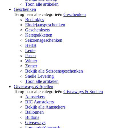
Toon alle artikelen
Geschenken
Terug naar alle categorieën
Geschenken
Bedankjes
Eindejaarsgeschenken
Geschenksets
Kerstpakketten
Seizoensgeschenken
Herfst
Lente
Pasen
Winter
Zomer
Bekijk alle Seizoensgeschenken
Snelle Levering
Toon alle artikelen
Giveaways & Spellen
Terug naar alle categorieën
Giveaways & Spellen
Aanstekers
BIC Aanstekers
Bekijk alle Aanstekers
Ballonnen
Buttons
Giveaways
Lanyards/Keycords