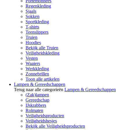
Portemonnees
Regenkleding
Sjaals
Sokken
Sportkleding
T-shirts
Teenslippers
Truien
Hoodies
Bekijk alle Truien
Veiligheidskleding
Vesten
Waaiers
Werkkleding
Zonnebrillen
Toon alle artikelen
Lampen & Gereedschappen
Terug naar alle categorieën
Lampen & Gereedschappen
(Zak)lampen
Gereedschap
IJskrabbers
Rolmaten
Veiligheidsproducten
Veiligheidshesjes
Bekijk alle Veiligheidsproducten