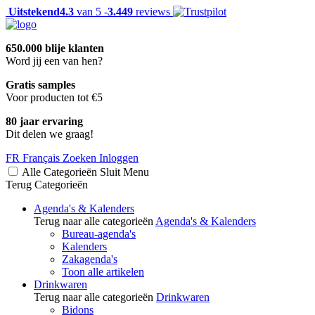
Uitstekend
4.3
van 5 -
3.449
reviews
650.000 blije klanten
Word jij een van hen?
Gratis samples
Voor producten tot €5
80 jaar ervaring
Dit delen we graag!
FR
Français
Zoeken
Inloggen
Alle Categorieën
Sluit
Menu
Terug
Categorieën
Agenda's & Kalenders
Terug naar alle categorieën
Agenda's & Kalenders
Bureau-agenda's
Kalenders
Zakagenda's
Toon alle artikelen
Drinkwaren
Terug naar alle categorieën
Drinkwaren
Bidons