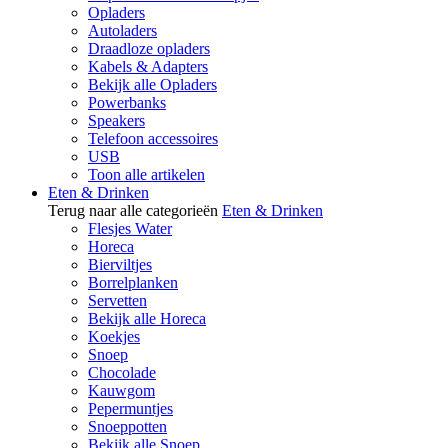
Opladers
Autoladers
Draadloze opladers
Kabels & Adapters
Bekijk alle Opladers
Powerbanks
Speakers
Telefoon accessoires
USB
Toon alle artikelen
Eten & Drinken
Terug naar alle categorieën
Eten & Drinken
Flesjes Water
Horeca
Bierviltjes
Borrelplanken
Servetten
Bekijk alle Horeca
Koekjes
Snoep
Chocolade
Kauwgom
Pepermuntjes
Snoeppotten
Bekijk alle Snoep