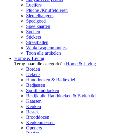
Lucifers
Pluche-/Knuffeldieren
Sleutelhangers
Speelgoed
Speelkaarten
Spellen
Stickers
Stressballen
Winkelwagenmuntjes
Toon alle artikelen
Home & Living
Terug naar alle categorieën
Home & Living
Borden
Dekens
Handdoeken & Badtextiel
Badjassen
Sporthanddoeken
Bekijk alle Handdoeken & Badtextiel
Kaarsen
Keuken
Bestek
Brooddozen
Keukenmessen
Openers