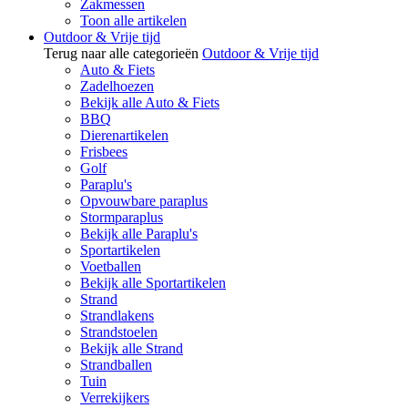
Zakmessen
Toon alle artikelen
Outdoor & Vrije tijd
Terug naar alle categorieën
Outdoor & Vrije tijd
Auto & Fiets
Zadelhoezen
Bekijk alle Auto & Fiets
BBQ
Dierenartikelen
Frisbees
Golf
Paraplu's
Opvouwbare paraplus
Stormparaplus
Bekijk alle Paraplu's
Sportartikelen
Voetballen
Bekijk alle Sportartikelen
Strand
Strandlakens
Strandstoelen
Bekijk alle Strand
Strandballen
Tuin
Verrekijkers