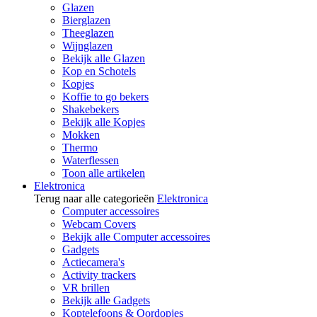
Glazen
Bierglazen
Theeglazen
Wijnglazen
Bekijk alle Glazen
Kop en Schotels
Kopjes
Koffie to go bekers
Shakebekers
Bekijk alle Kopjes
Mokken
Thermo
Waterflessen
Toon alle artikelen
Elektronica
Terug naar alle categorieën
Elektronica
Computer accessoires
Webcam Covers
Bekijk alle Computer accessoires
Gadgets
Actiecamera's
Activity trackers
VR brillen
Bekijk alle Gadgets
Koptelefoons & Oordopjes