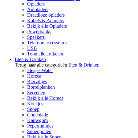
Opladers
Autoladers
Draadloze opladers
Kabels & Adapters
Bekijk alle Opladers
Powerbanks
Speakers
Telefoon accessoires
USB
Toon alle artikelen
Eten & Drinken
Terug naar alle categorieën
Eten & Drinken
Flesjes Water
Horeca
Bierviltjes
Borrelplanken
Servetten
Bekijk alle Horeca
Koekjes
Snoep
Chocolade
Kauwgom
Pepermuntjes
Snoeppotten
Bekijk alle Snoep