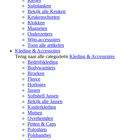
Rietjes
Snijplanken
Bekijk alle Keuken
Keukenschorten
Klokken
Magneten
Onderzetters
Wijn-accessoires
Toon alle artikelen
Kleding & Accessoires
Terug naar alle categorieën
Kleding & Accessoires
Bedrijfskleding
Bodywarmers
Broeken
Fleece
Horloges
Jassen
Softshell Jassen
Bekijk alle Jassen
Kinderkleding
Mutsen
Overhemden
Petten & Caps
Poloshirts
Polsbandjes