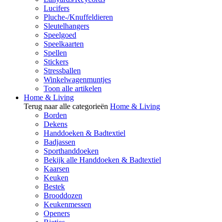
Lucifers
Pluche-/Knuffeldieren
Sleutelhangers
Speelgoed
Speelkaarten
Spellen
Stickers
Stressballen
Winkelwagenmuntjes
Toon alle artikelen
Home & Living
Terug naar alle categorieën
Home & Living
Borden
Dekens
Handdoeken & Badtextiel
Badjassen
Sporthanddoeken
Bekijk alle Handdoeken & Badtextiel
Kaarsen
Keuken
Bestek
Brooddozen
Keukenmessen
Openers