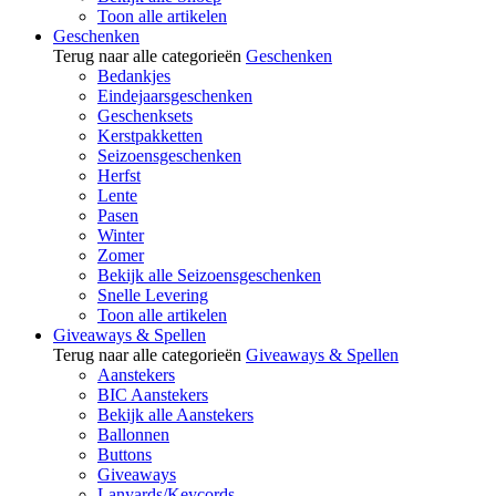
Toon alle artikelen
Geschenken
Terug naar alle categorieën
Geschenken
Bedankjes
Eindejaarsgeschenken
Geschenksets
Kerstpakketten
Seizoensgeschenken
Herfst
Lente
Pasen
Winter
Zomer
Bekijk alle Seizoensgeschenken
Snelle Levering
Toon alle artikelen
Giveaways & Spellen
Terug naar alle categorieën
Giveaways & Spellen
Aanstekers
BIC Aanstekers
Bekijk alle Aanstekers
Ballonnen
Buttons
Giveaways
Lanyards/Keycords