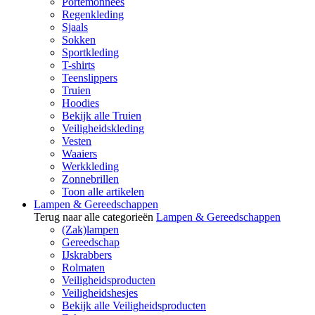
Portemonnees
Regenkleding
Sjaals
Sokken
Sportkleding
T-shirts
Teenslippers
Truien
Hoodies
Bekijk alle Truien
Veiligheidskleding
Vesten
Waaiers
Werkkleding
Zonnebrillen
Toon alle artikelen
Lampen & Gereedschappen
Terug naar alle categorieën
Lampen & Gereedschappen
(Zak)lampen
Gereedschap
IJskrabbers
Rolmaten
Veiligheidsproducten
Veiligheidshesjes
Bekijk alle Veiligheidsproducten