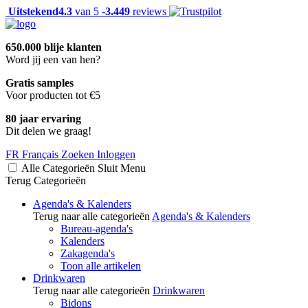
Uitstekend
4.3
van 5 -
3.449
reviews
650.000 blije klanten
Word jij een van hen?
Gratis samples
Voor producten tot €5
80 jaar ervaring
Dit delen we graag!
FR
Français
Zoeken
Inloggen
Alle Categorieën
Sluit
Menu
Terug
Categorieën
Agenda's & Kalenders
Terug naar alle categorieën
Agenda's & Kalenders
Bureau-agenda's
Kalenders
Zakagenda's
Toon alle artikelen
Drinkwaren
Terug naar alle categorieën
Drinkwaren
Bidons