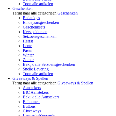
Toon alle artikelen
Geschenken
Terug naar alle categorieën
Geschenken
Bedankjes
Eindejaarsgeschenken
Geschenksets
Kerstpakketten
Seizoensgeschenken
Herfst
Lente
Pasen
Winter
Zomer
Bekijk alle Seizoensgeschenken
Snelle Levering
Toon alle artikelen
Giveaways & Spellen
Terug naar alle categorieën
Giveaways & Spellen
Aanstekers
BIC Aanstekers
Bekijk alle Aanstekers
Ballonnen
Buttons
Giveaways
Lanyards/Keycords