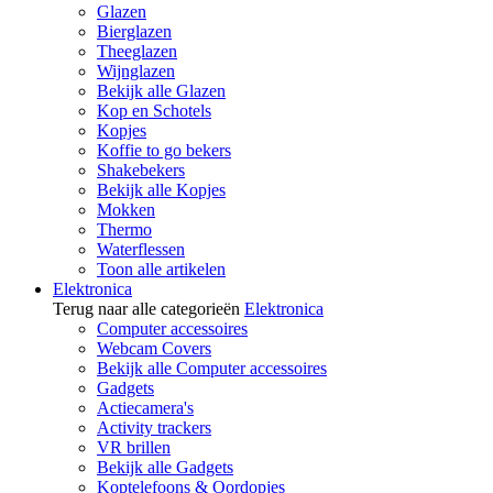
Glazen
Bierglazen
Theeglazen
Wijnglazen
Bekijk alle Glazen
Kop en Schotels
Kopjes
Koffie to go bekers
Shakebekers
Bekijk alle Kopjes
Mokken
Thermo
Waterflessen
Toon alle artikelen
Elektronica
Terug naar alle categorieën
Elektronica
Computer accessoires
Webcam Covers
Bekijk alle Computer accessoires
Gadgets
Actiecamera's
Activity trackers
VR brillen
Bekijk alle Gadgets
Koptelefoons & Oordopjes