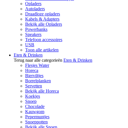
Opladers
Autoladers
Draadloze opladers
Kabels & Adapters
Bekijk alle Opladers
Powerbanks
Speakers
Telefoon accessoires
USB
Toon alle artikelen
Eten & Drinken
Terug naar alle categorieën
Eten & Drinken
Flesjes Water
Horeca
Bierviltjes
Borrelplanken
Servetten
Bekijk alle Horeca
Koekjes
Snoep
Chocolade
Kauwgom
Pepermuntjes
Snoeppotten
Bekijk alle Snoep