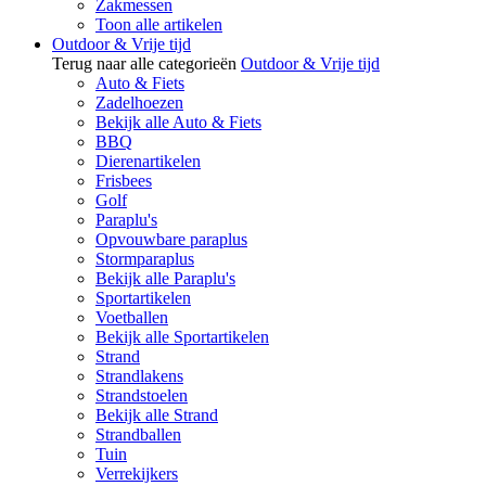
Zakmessen
Toon alle artikelen
Outdoor & Vrije tijd
Terug naar alle categorieën
Outdoor & Vrije tijd
Auto & Fiets
Zadelhoezen
Bekijk alle Auto & Fiets
BBQ
Dierenartikelen
Frisbees
Golf
Paraplu's
Opvouwbare paraplus
Stormparaplus
Bekijk alle Paraplu's
Sportartikelen
Voetballen
Bekijk alle Sportartikelen
Strand
Strandlakens
Strandstoelen
Bekijk alle Strand
Strandballen
Tuin
Verrekijkers