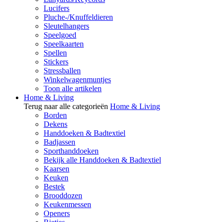
Lucifers
Pluche-/Knuffeldieren
Sleutelhangers
Speelgoed
Speelkaarten
Spellen
Stickers
Stressballen
Winkelwagenmuntjes
Toon alle artikelen
Home & Living
Terug naar alle categorieën
Home & Living
Borden
Dekens
Handdoeken & Badtextiel
Badjassen
Sporthanddoeken
Bekijk alle Handdoeken & Badtextiel
Kaarsen
Keuken
Bestek
Brooddozen
Keukenmessen
Openers