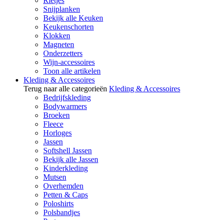
Rietjes
Snijplanken
Bekijk alle Keuken
Keukenschorten
Klokken
Magneten
Onderzetters
Wijn-accessoires
Toon alle artikelen
Kleding & Accessoires
Terug naar alle categorieën
Kleding & Accessoires
Bedrijfskleding
Bodywarmers
Broeken
Fleece
Horloges
Jassen
Softshell Jassen
Bekijk alle Jassen
Kinderkleding
Mutsen
Overhemden
Petten & Caps
Poloshirts
Polsbandjes