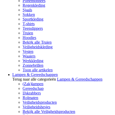
Portemonnees
Regenkleding
Sjaals
Sokken
Sportkleding
T-shirts
Teenslippers
Truien
Hoodies
Bekijk alle Truien
Veiligheidskleding
Vesten
Waaiers
Werkkleding
Zonnebrillen
Toon alle artikelen
Lampen & Gereedschappen
Terug naar alle categorieën
Lampen & Gereedschappen
(Zak)lampen
Gereedschap
IJskrabbers
Rolmaten
Veiligheidsproducten
Veiligheidshesjes
Bekijk alle Veiligheidsproducten