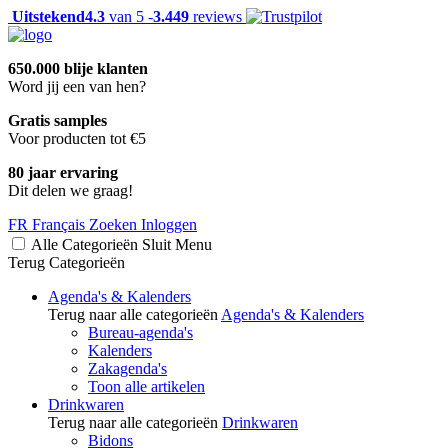
Uitstekend
4.3
van 5 -
3.449
reviews
650.000 blije klanten
Word jij een van hen?
Gratis samples
Voor producten tot €5
80 jaar ervaring
Dit delen we graag!
FR
Français
Zoeken
Inloggen
Alle Categorieën
Sluit
Menu
Terug
Categorieën
Agenda's & Kalenders
Terug naar alle categorieën
Agenda's & Kalenders
Bureau-agenda's
Kalenders
Zakagenda's
Toon alle artikelen
Drinkwaren
Terug naar alle categorieën
Drinkwaren
Bidons