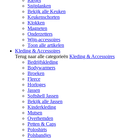
Rietjes
Snijplanken
Bekijk alle Keuken
Keukenschorten
Klokken
Magneten
Onderzetters
Wijn-accessoires
Toon alle artikelen
Kleding & Accessoires
Terug naar alle categorieën
Kleding & Accessoires
Bedrijfskleding
Bodywarmers
Broeken
Fleece
Horloges
Jassen
Softshell Jassen
Bekijk alle Jassen
Kinderkleding
Mutsen
Overhemden
Petten & Caps
Poloshirts
Polsbandjes