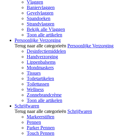
Vlaggen
Baniervlaggen
Gevelvlaggen
Spandoeken
Strandvlaggen
Bekijk alle Vlaggen
Toon alle artikelen
Persoonlijke Verzorging
Terug naar alle categorieën
Persoonlijke Verzorging
Desinfectiemiddelen
Handverzorging
Lippenbalsems
Mondmaskers
Tissues
Toiletartikelen
Toilettassen
Wellness
Zonnebrandcrème
Toon alle artikelen
Schrijfwaren
Terug naar alle categorieën
Schrijfwaren
Markeerstiften
Pennen
Parker Pennen
Touch Pennen