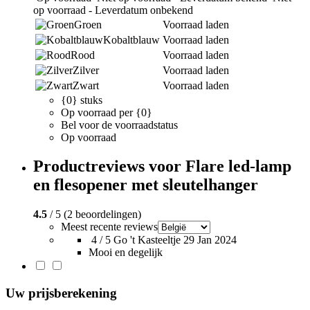
op voorraad - Leverdatum onbekend
Groen
Voorraad laden
Kobaltblauw
Voorraad laden
Rood
Voorraad laden
Zilver
Voorraad laden
Zwart
Voorraad laden
{0} stuks
Op voorraad per {0}
Bel voor de voorraadstatus
Op voorraad
Productreviews voor Flare led-lamp
en flesopener met sleutelhanger
4.5
/ 5 (2 beoordelingen)
Meest recente reviews
4 / 5
Go 't Kasteeltje
29 Jan 2024
Mooi en degelijk
Uw prijsberekening