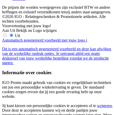
De prijzen die worden weergegeven zijn exclusief BTW en andere
heffingen en exlusief verzendkosten tenzij anders staat aangegeven.
©2026 IGO - Relatiegeschenken & Promotionele artikelen. Alle
rechten voorbehouden.
Voorvertoning met jouw logo!
Aan
Uit
Bekijk nu
Logo wijzigen
Uit
Automatisch gegenereerd voorbeeld met jouw logo
i
Dit is een automatisch gegenereerd voorbeeld en deze kan afwijken
van de werkelijke opdruk opties. Je ontvangt altijd een gratis
drukproef van jouw werkelijke bestelling voordat we de productie
starten.
Informatie over cookies
IGO Promo maakt gebruik van cookies en vergelijkbare technieken
om jou een persoonlijke winkelervaring te geven. De standaard
cookies zorgen ervoor dat jij een goede ervaring hebt op onze
website.
Jij kunt kiezen om persoonlijke cookies te accepteren of te
weigeren
.
Door deze te accepteren kunnen wij en derde partijen jouw
internetgedrag volgen en gepersonaliseerde content laten zien. Meer