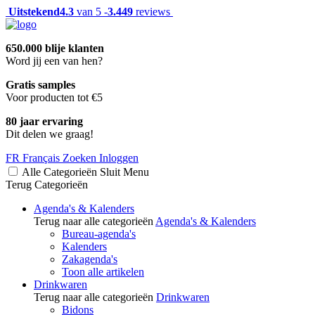
Uitstekend
4.3
van 5 -
3.449
reviews
650.000 blije klanten
Word jij een van hen?
Gratis samples
Voor producten tot €5
80 jaar ervaring
Dit delen we graag!
FR
Français
Zoeken
Inloggen
Alle Categorieën
Sluit
Menu
Terug
Categorieën
Agenda's & Kalenders
Terug naar alle categorieën
Agenda's & Kalenders
Bureau-agenda's
Kalenders
Zakagenda's
Toon alle artikelen
Drinkwaren
Terug naar alle categorieën
Drinkwaren
Bidons