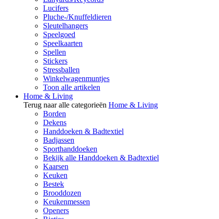
Lucifers
Pluche-/Knuffeldieren
Sleutelhangers
Speelgoed
Speelkaarten
Spellen
Stickers
Stressballen
Winkelwagenmuntjes
Toon alle artikelen
Home & Living
Terug naar alle categorieën
Home & Living
Borden
Dekens
Handdoeken & Badtextiel
Badjassen
Sporthanddoeken
Bekijk alle Handdoeken & Badtextiel
Kaarsen
Keuken
Bestek
Brooddozen
Keukenmessen
Openers