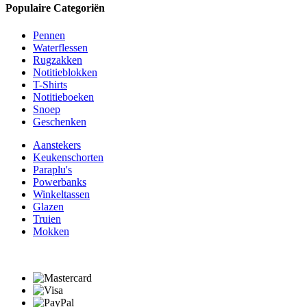
Populaire Categoriën
Pennen
Waterflessen
Rugzakken
Notitieblokken
T-Shirts
Notitieboeken
Snoep
Geschenken
Aanstekers
Keukenschorten
Paraplu's
Powerbanks
Winkeltassen
Glazen
Truien
Mokken