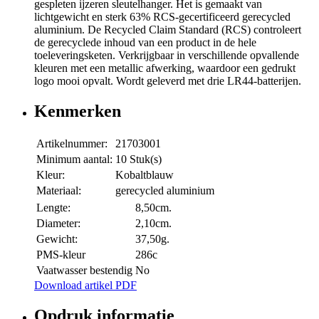
gespleten ijzeren sleutelhanger. Het is gemaakt van
lichtgewicht en sterk 63% RCS-gecertificeerd gerecycled
aluminium. De Recycled Claim Standard (RCS) controleert
de gerecyclede inhoud van een product in de hele
toeleveringsketen. Verkrijgbaar in verschillende opvallende
kleuren met een metallic afwerking, waardoor een gedrukt
logo mooi opvalt. Wordt geleverd met drie LR44-batterijen.
Kenmerken
Artikelnummer:
21703001
Minimum aantal:
10 Stuk(s)
Kleur:
Kobaltblauw
Materiaal:
gerecycled aluminium
Lengte:
8,50cm.
Diameter:
2,10cm.
Gewicht:
37,50g.
PMS-kleur
286c
Vaatwasser bestendig
No
Download artikel PDF
Opdruk informatie