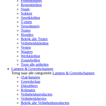
Portemonnees
Regenkleding
Sjaals
Sokken
Sportkleding
T-shirts
Teenslippers
Truien
Hoodies
Bekijk alle Truien
Veiligheidskleding
Vesten
Waaiers
Werkkleding
Zonnebrillen
Toon alle artikelen
Lampen & Gereedschappen
Terug naar alle categorieën
Lampen & Gereedschappen
(Zak)lampen
Gereedschap
IJskrabbers
Rolmaten
Veiligheidsproducten
Veiligheidshesjes
Bekijk alle Veiligheidsproducten