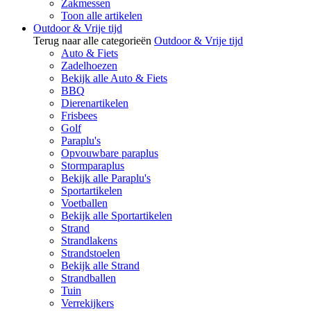
Zakmessen
Toon alle artikelen
Outdoor & Vrije tijd
Terug naar alle categorieën
Outdoor & Vrije tijd
Auto & Fiets
Zadelhoezen
Bekijk alle Auto & Fiets
BBQ
Dierenartikelen
Frisbees
Golf
Paraplu's
Opvouwbare paraplus
Stormparaplus
Bekijk alle Paraplu's
Sportartikelen
Voetballen
Bekijk alle Sportartikelen
Strand
Strandlakens
Strandstoelen
Bekijk alle Strand
Strandballen
Tuin
Verrekijkers