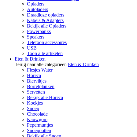
Opladers
Autoladers
Draadloze opladers
Kabels & Adapters
Bekijk alle Opladers
Powerbanks
Speakers
Telefoon accessoires
USB
Toon alle artikelen
Eten & Drinken
Terug naar alle categorieën
Eten & Drinken
Flesjes Water
Horeca
Bierviltjes
Borrelplanken
Servetten
Bekijk alle Horeca
Koekjes
Snoep
Chocolade
Kauwgom
Pepermuntjes
Snoeppotten
Bekijk alle Snoep