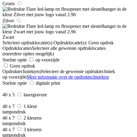
Groen
Zilver
Zwart
Selecteer opdruklocatie(s)
Opdruklocatie(s):
Geen opdruk
Opdruklocaties
Selecteer alle gewenste opdruklocaties
(meerdere opties mogelijk)
Snelste optie
op voorzijde
Geen opdruk
Opdruktechniek(en)
Selecteer de gewenste opdruktechniek
op voorzijde
Meer informatie over de opdruktechnieken
Snelste optie
digitale print
40 x 5
lasergravure
40 x 7
1 kleur
tampondruk
40 x 7
2 kleuren
tampondruk
40 x 7
3 kleuren
tampondruk