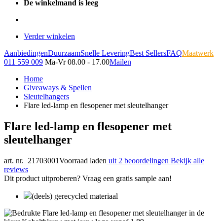
De winkelmand is leeg
Verder winkelen
Aanbiedingen
Duurzaam
Snelle Levering
Best Sellers
FAQ
Maatwerk
011 559 009
Ma-Vr 08.00 - 17.00
Mailen
Home
Giveaways & Spellen
Sleutelhangers
Flare led-lamp en flesopener met sleutelhanger
Flare led-lamp en flesopener met
sleutelhanger
art. nr. 21703001
Voorraad laden
uit 2 beoordelingen
Bekijk alle
reviews
Dit product uitproberen? Vraag een gratis sample aan!
(deels) gerecycled materiaal