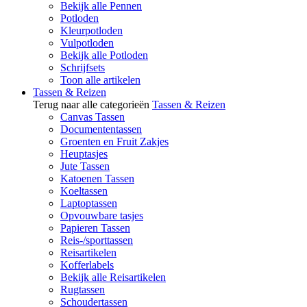
Bekijk alle Pennen
Potloden
Kleurpotloden
Vulpotloden
Bekijk alle Potloden
Schrijfsets
Toon alle artikelen
Tassen & Reizen
Terug naar alle categorieën
Tassen & Reizen
Canvas Tassen
Documententassen
Groenten en Fruit Zakjes
Heuptasjes
Jute Tassen
Katoenen Tassen
Koeltassen
Laptoptassen
Opvouwbare tasjes
Papieren Tassen
Reis-/sporttassen
Reisartikelen
Kofferlabels
Bekijk alle Reisartikelen
Rugtassen
Schoudertassen