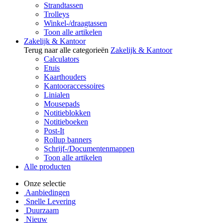
Strandtassen
Trolleys
Winkel-/draagtassen
Toon alle artikelen
Zakelijk & Kantoor
Terug naar alle categorieën
Zakelijk & Kantoor
Calculators
Etuis
Kaarthouders
Kantooraccessoires
Linialen
Mousepads
Notitieblokken
Notitieboeken
Post-It
Rollup banners
Schrijf-/Documentenmappen
Toon alle artikelen
Alle producten
Onze selectie
Aanbiedingen
Snelle Levering
Duurzaam
Nieuw