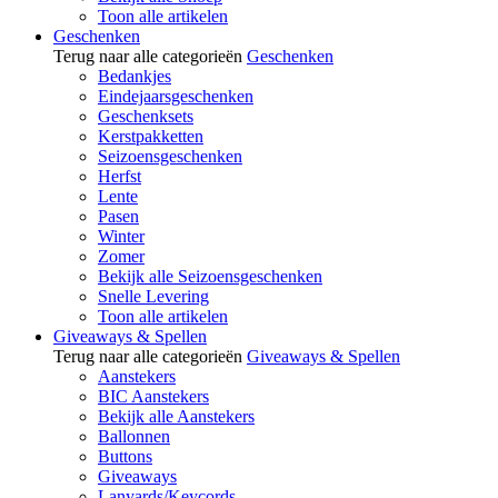
Toon alle artikelen
Geschenken
Terug naar alle categorieën
Geschenken
Bedankjes
Eindejaarsgeschenken
Geschenksets
Kerstpakketten
Seizoensgeschenken
Herfst
Lente
Pasen
Winter
Zomer
Bekijk alle Seizoensgeschenken
Snelle Levering
Toon alle artikelen
Giveaways & Spellen
Terug naar alle categorieën
Giveaways & Spellen
Aanstekers
BIC Aanstekers
Bekijk alle Aanstekers
Ballonnen
Buttons
Giveaways
Lanyards/Keycords