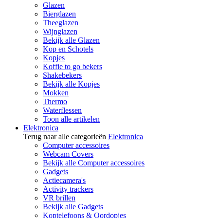
Glazen
Bierglazen
Theeglazen
Wijnglazen
Bekijk alle Glazen
Kop en Schotels
Kopjes
Koffie to go bekers
Shakebekers
Bekijk alle Kopjes
Mokken
Thermo
Waterflessen
Toon alle artikelen
Elektronica
Terug naar alle categorieën
Elektronica
Computer accessoires
Webcam Covers
Bekijk alle Computer accessoires
Gadgets
Actiecamera's
Activity trackers
VR brillen
Bekijk alle Gadgets
Koptelefoons & Oordopjes