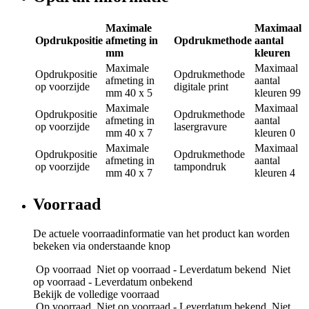
Maximale
Maximaal
Opdrukpositie
afmeting in
Opdrukmethode
aantal
mm
kleuren
Maximale
Maximaal
Opdrukpositie
Opdrukmethode
afmeting in
aantal
op voorzijde
digitale print
mm
40 x 5
kleuren
99
Maximale
Maximaal
Opdrukpositie
Opdrukmethode
afmeting in
aantal
op voorzijde
lasergravure
mm
40 x 7
kleuren
0
Maximale
Maximaal
Opdrukpositie
Opdrukmethode
afmeting in
aantal
op voorzijde
tampondruk
mm
40 x 7
kleuren
4
Voorraad
De actuele voorraadinformatie van het product kan worden
bekeken via onderstaande knop
Op voorraad
Niet op voorraad - Leverdatum bekend
Niet
op voorraad - Leverdatum onbekend
Bekijk de volledige voorraad
Op voorraad
Niet op voorraad - Leverdatum bekend
Niet