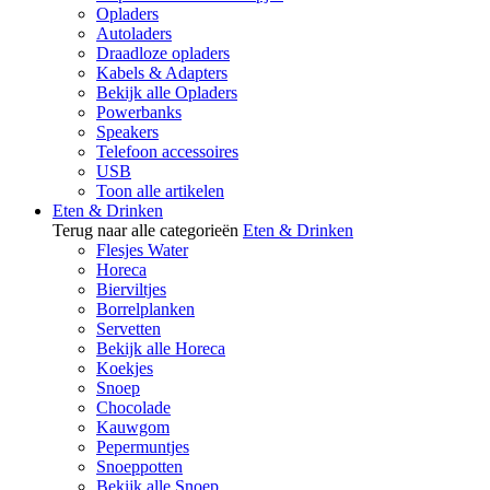
Opladers
Autoladers
Draadloze opladers
Kabels & Adapters
Bekijk alle Opladers
Powerbanks
Speakers
Telefoon accessoires
USB
Toon alle artikelen
Eten & Drinken
Terug naar alle categorieën
Eten & Drinken
Flesjes Water
Horeca
Bierviltjes
Borrelplanken
Servetten
Bekijk alle Horeca
Koekjes
Snoep
Chocolade
Kauwgom
Pepermuntjes
Snoeppotten
Bekijk alle Snoep