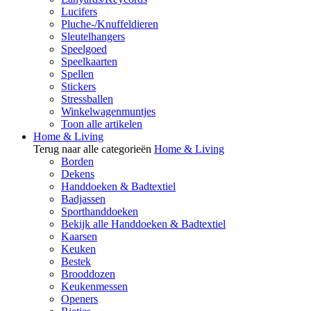
Lucifers
Pluche-/Knuffeldieren
Sleutelhangers
Speelgoed
Speelkaarten
Spellen
Stickers
Stressballen
Winkelwagenmuntjes
Toon alle artikelen
Home & Living
Terug naar alle categorieën
Home & Living
Borden
Dekens
Handdoeken & Badtextiel
Badjassen
Sporthanddoeken
Bekijk alle Handdoeken & Badtextiel
Kaarsen
Keuken
Bestek
Brooddozen
Keukenmessen
Openers