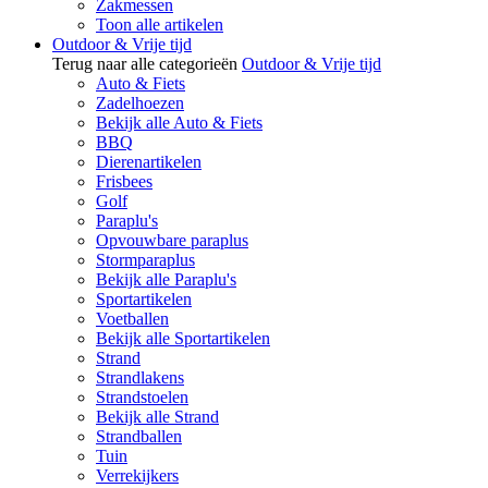
Zakmessen
Toon alle artikelen
Outdoor & Vrije tijd
Terug naar alle categorieën
Outdoor & Vrije tijd
Auto & Fiets
Zadelhoezen
Bekijk alle Auto & Fiets
BBQ
Dierenartikelen
Frisbees
Golf
Paraplu's
Opvouwbare paraplus
Stormparaplus
Bekijk alle Paraplu's
Sportartikelen
Voetballen
Bekijk alle Sportartikelen
Strand
Strandlakens
Strandstoelen
Bekijk alle Strand
Strandballen
Tuin
Verrekijkers