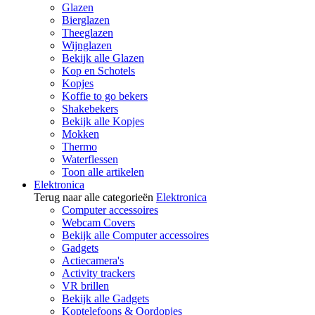
Glazen
Bierglazen
Theeglazen
Wijnglazen
Bekijk alle Glazen
Kop en Schotels
Kopjes
Koffie to go bekers
Shakebekers
Bekijk alle Kopjes
Mokken
Thermo
Waterflessen
Toon alle artikelen
Elektronica
Terug naar alle categorieën
Elektronica
Computer accessoires
Webcam Covers
Bekijk alle Computer accessoires
Gadgets
Actiecamera's
Activity trackers
VR brillen
Bekijk alle Gadgets
Koptelefoons & Oordopjes