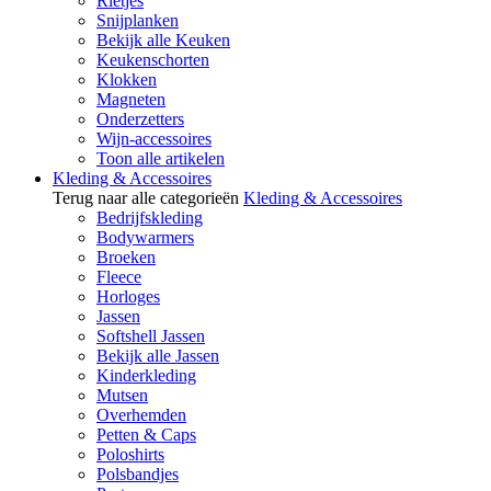
Rietjes
Snijplanken
Bekijk alle Keuken
Keukenschorten
Klokken
Magneten
Onderzetters
Wijn-accessoires
Toon alle artikelen
Kleding & Accessoires
Terug naar alle categorieën
Kleding & Accessoires
Bedrijfskleding
Bodywarmers
Broeken
Fleece
Horloges
Jassen
Softshell Jassen
Bekijk alle Jassen
Kinderkleding
Mutsen
Overhemden
Petten & Caps
Poloshirts
Polsbandjes