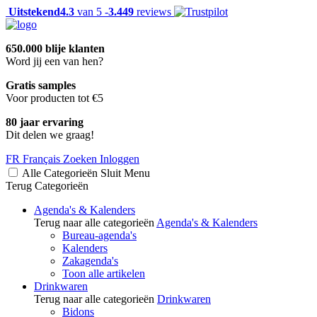
Uitstekend
4.3
van 5 -
3.449
reviews
650.000 blije klanten
Word jij een van hen?
Gratis samples
Voor producten tot €5
80 jaar ervaring
Dit delen we graag!
FR
Français
Zoeken
Inloggen
Alle Categorieën
Sluit
Menu
Terug
Categorieën
Agenda's & Kalenders
Terug naar alle categorieën
Agenda's & Kalenders
Bureau-agenda's
Kalenders
Zakagenda's
Toon alle artikelen
Drinkwaren
Terug naar alle categorieën
Drinkwaren
Bidons