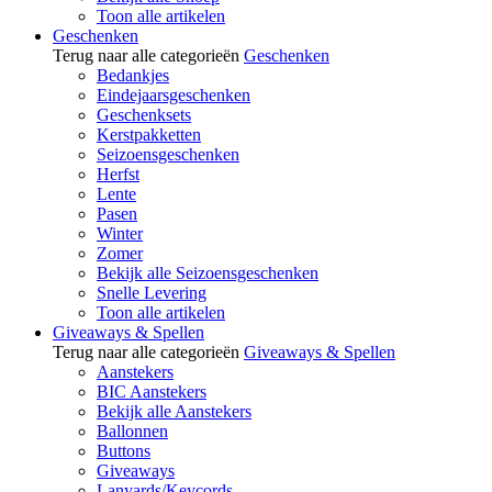
Toon alle artikelen
Geschenken
Terug naar alle categorieën
Geschenken
Bedankjes
Eindejaarsgeschenken
Geschenksets
Kerstpakketten
Seizoensgeschenken
Herfst
Lente
Pasen
Winter
Zomer
Bekijk alle Seizoensgeschenken
Snelle Levering
Toon alle artikelen
Giveaways & Spellen
Terug naar alle categorieën
Giveaways & Spellen
Aanstekers
BIC Aanstekers
Bekijk alle Aanstekers
Ballonnen
Buttons
Giveaways
Lanyards/Keycords