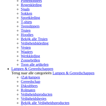
Portemonnees
Regenkleding
Sjaals
Sokken
Sportkleding
T-shirts
Teenslippers
Truien
Hoodies
Bekijk alle Truien
Veiligheidskleding
Vesten
Waaiers
Werkkleding
Zonnebrillen
Toon alle artikelen
Lampen & Gereedschappen
Terug naar alle categorieën
Lampen & Gereedschappen
(Zak)lampen
Gereedschap
IJskrabbers
Rolmaten
Veiligheidsproducten
Veiligheidshesjes
Bekijk alle Veiligheidsproducten