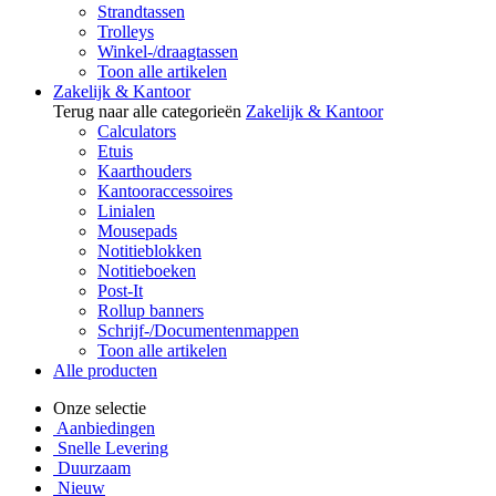
Strandtassen
Trolleys
Winkel-/draagtassen
Toon alle artikelen
Zakelijk & Kantoor
Terug naar alle categorieën
Zakelijk & Kantoor
Calculators
Etuis
Kaarthouders
Kantooraccessoires
Linialen
Mousepads
Notitieblokken
Notitieboeken
Post-It
Rollup banners
Schrijf-/Documentenmappen
Toon alle artikelen
Alle producten
Onze selectie
Aanbiedingen
Snelle Levering
Duurzaam
Nieuw