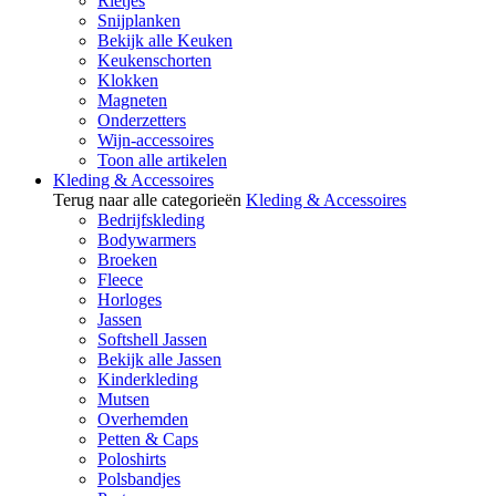
Rietjes
Snijplanken
Bekijk alle Keuken
Keukenschorten
Klokken
Magneten
Onderzetters
Wijn-accessoires
Toon alle artikelen
Kleding & Accessoires
Terug naar alle categorieën
Kleding & Accessoires
Bedrijfskleding
Bodywarmers
Broeken
Fleece
Horloges
Jassen
Softshell Jassen
Bekijk alle Jassen
Kinderkleding
Mutsen
Overhemden
Petten & Caps
Poloshirts
Polsbandjes