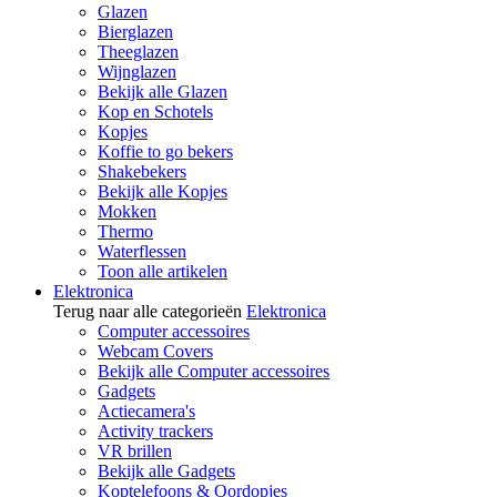
Glazen
Bierglazen
Theeglazen
Wijnglazen
Bekijk alle Glazen
Kop en Schotels
Kopjes
Koffie to go bekers
Shakebekers
Bekijk alle Kopjes
Mokken
Thermo
Waterflessen
Toon alle artikelen
Elektronica
Terug naar alle categorieën
Elektronica
Computer accessoires
Webcam Covers
Bekijk alle Computer accessoires
Gadgets
Actiecamera's
Activity trackers
VR brillen
Bekijk alle Gadgets
Koptelefoons & Oordopjes