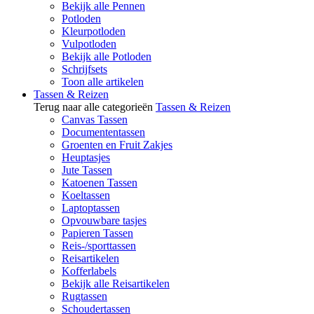
Bekijk alle Pennen
Potloden
Kleurpotloden
Vulpotloden
Bekijk alle Potloden
Schrijfsets
Toon alle artikelen
Tassen & Reizen
Terug naar alle categorieën
Tassen & Reizen
Canvas Tassen
Documententassen
Groenten en Fruit Zakjes
Heuptasjes
Jute Tassen
Katoenen Tassen
Koeltassen
Laptoptassen
Opvouwbare tasjes
Papieren Tassen
Reis-/sporttassen
Reisartikelen
Kofferlabels
Bekijk alle Reisartikelen
Rugtassen
Schoudertassen