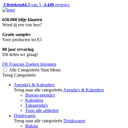
Uitstekend
4.3
van 5 -
3.449
reviews
650.000 blije klanten
Word jij een van hen?
Gratis samples
Voor producten tot €5
80 jaar ervaring
Dit delen we graag!
FR
Français
Zoeken
Inloggen
Alle Categorieën
Sluit
Menu
Terug
Categorieën
Agenda's & Kalenders
Terug naar alle categorieën
Agenda's & Kalenders
Bureau-agenda's
Kalenders
Zakagenda's
Toon alle artikelen
Drinkwaren
Terug naar alle categorieën
Drinkwaren
Bidons