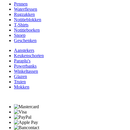
Pennen
Waterflessen
Rugzakken
Notitieblokken
T-Shirts
Notitieboeken
Snoep
Geschenken
Aanstekers
Keukenschorten
Paraplu's
Powerbanks
Winkeltassen
Glazen
Truien
Mokken