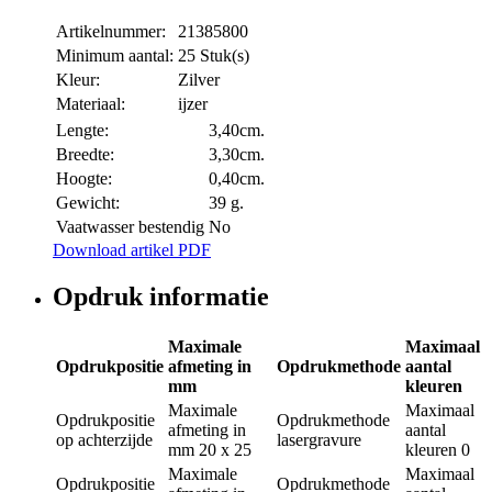
Artikelnummer:
21385800
Minimum aantal:
25 Stuk(s)
Kleur:
Zilver
Materiaal:
ijzer
Lengte:
3,40cm.
Breedte:
3,30cm.
Hoogte:
0,40cm.
Gewicht:
39 g.
Vaatwasser bestendig
No
Download artikel PDF
Opdruk informatie
Maximale
Maximaal
Opdrukpositie
afmeting in
Opdrukmethode
aantal
mm
kleuren
Maximale
Maximaal
Opdrukpositie
Opdrukmethode
afmeting in
aantal
op achterzijde
lasergravure
mm
20 x 25
kleuren
0
Maximale
Maximaal
Opdrukpositie
Opdrukmethode