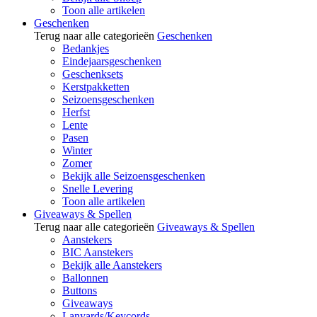
Toon alle artikelen
Geschenken
Terug naar alle categorieën
Geschenken
Bedankjes
Eindejaarsgeschenken
Geschenksets
Kerstpakketten
Seizoensgeschenken
Herfst
Lente
Pasen
Winter
Zomer
Bekijk alle Seizoensgeschenken
Snelle Levering
Toon alle artikelen
Giveaways & Spellen
Terug naar alle categorieën
Giveaways & Spellen
Aanstekers
BIC Aanstekers
Bekijk alle Aanstekers
Ballonnen
Buttons
Giveaways
Lanyards/Keycords