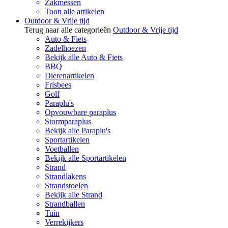
Zakmessen
Toon alle artikelen
Outdoor & Vrije tijd
Terug naar alle categorieën
Outdoor & Vrije tijd
Auto & Fiets
Zadelhoezen
Bekijk alle Auto & Fiets
BBQ
Dierenartikelen
Frisbees
Golf
Paraplu's
Opvouwbare paraplus
Stormparaplus
Bekijk alle Paraplu's
Sportartikelen
Voetballen
Bekijk alle Sportartikelen
Strand
Strandlakens
Strandstoelen
Bekijk alle Strand
Strandballen
Tuin
Verrekijkers