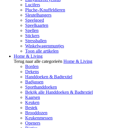
Lucifers
Pluche-/Knuffeldieren
Sleutelhangers
Speelgoed
Speelkaarten
Spellen
Stickers
Stressballen
Winkelwagenmuntjes
Toon alle artikelen
Home & Living
Terug naar alle categorieën
Home & Living
Borden
Dekens
Handdoeken & Badtextiel
Badjassen
Sporthanddoeken
Bekijk alle Handdoeken & Badtextiel
Kaarsen
Keuken
Bestek
Brooddozen
Keukenmessen
Openers