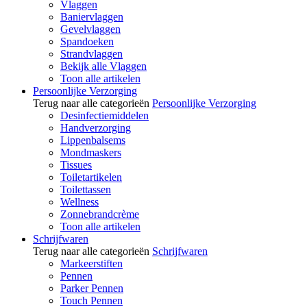
Vlaggen
Baniervlaggen
Gevelvlaggen
Spandoeken
Strandvlaggen
Bekijk alle Vlaggen
Toon alle artikelen
Persoonlijke Verzorging
Terug naar alle categorieën
Persoonlijke Verzorging
Desinfectiemiddelen
Handverzorging
Lippenbalsems
Mondmaskers
Tissues
Toiletartikelen
Toilettassen
Wellness
Zonnebrandcrème
Toon alle artikelen
Schrijfwaren
Terug naar alle categorieën
Schrijfwaren
Markeerstiften
Pennen
Parker Pennen
Touch Pennen