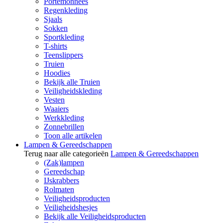
Portemonnees
Regenkleding
Sjaals
Sokken
Sportkleding
T-shirts
Teenslippers
Truien
Hoodies
Bekijk alle Truien
Veiligheidskleding
Vesten
Waaiers
Werkkleding
Zonnebrillen
Toon alle artikelen
Lampen & Gereedschappen
Terug naar alle categorieën
Lampen & Gereedschappen
(Zak)lampen
Gereedschap
IJskrabbers
Rolmaten
Veiligheidsproducten
Veiligheidshesjes
Bekijk alle Veiligheidsproducten