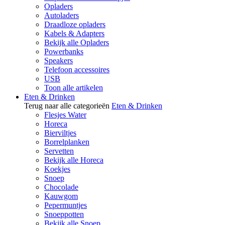
Opladers
Autoladers
Draadloze opladers
Kabels & Adapters
Bekijk alle Opladers
Powerbanks
Speakers
Telefoon accessoires
USB
Toon alle artikelen
Eten & Drinken
Terug naar alle categorieën
Eten & Drinken
Flesjes Water
Horeca
Bierviltjes
Borrelplanken
Servetten
Bekijk alle Horeca
Koekjes
Snoep
Chocolade
Kauwgom
Pepermuntjes
Snoeppotten
Bekijk alle Snoep