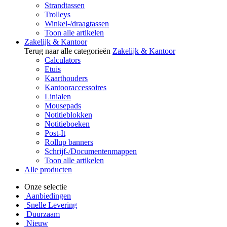
Strandtassen
Trolleys
Winkel-/draagtassen
Toon alle artikelen
Zakelijk & Kantoor
Terug naar alle categorieën
Zakelijk & Kantoor
Calculators
Etuis
Kaarthouders
Kantooraccessoires
Linialen
Mousepads
Notitieblokken
Notitieboeken
Post-It
Rollup banners
Schrijf-/Documentenmappen
Toon alle artikelen
Alle producten
Onze selectie
Aanbiedingen
Snelle Levering
Duurzaam
Nieuw