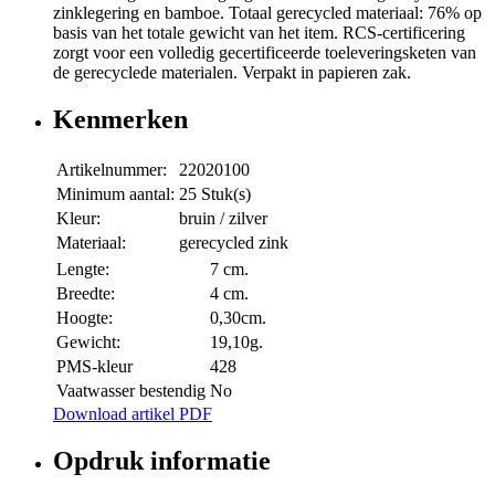
zinklegering en bamboe. Totaal gerecycled materiaal: 76% op
basis van het totale gewicht van het item. RCS-certificering
zorgt voor een volledig gecertificeerde toeleveringsketen van
de gerecyclede materialen. Verpakt in papieren zak.
Kenmerken
Artikelnummer:
22020100
Minimum aantal:
25 Stuk(s)
Kleur:
bruin / zilver
Materiaal:
gerecycled zink
Lengte:
7 cm.
Breedte:
4 cm.
Hoogte:
0,30cm.
Gewicht:
19,10g.
PMS-kleur
428
Vaatwasser bestendig
No
Download artikel PDF
Opdruk informatie