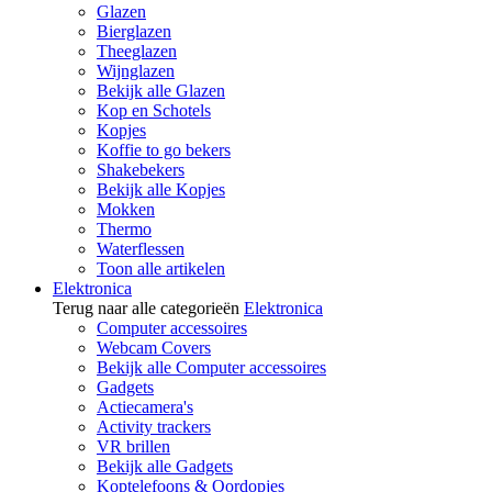
Glazen
Bierglazen
Theeglazen
Wijnglazen
Bekijk alle Glazen
Kop en Schotels
Kopjes
Koffie to go bekers
Shakebekers
Bekijk alle Kopjes
Mokken
Thermo
Waterflessen
Toon alle artikelen
Elektronica
Terug naar alle categorieën
Elektronica
Computer accessoires
Webcam Covers
Bekijk alle Computer accessoires
Gadgets
Actiecamera's
Activity trackers
VR brillen
Bekijk alle Gadgets
Koptelefoons & Oordopjes