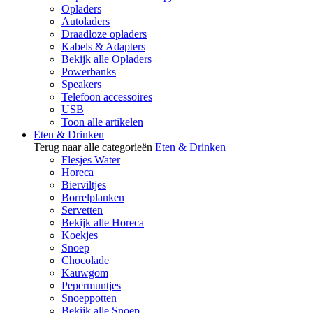
Opladers
Autoladers
Draadloze opladers
Kabels & Adapters
Bekijk alle Opladers
Powerbanks
Speakers
Telefoon accessoires
USB
Toon alle artikelen
Eten & Drinken
Terug naar alle categorieën
Eten & Drinken
Flesjes Water
Horeca
Bierviltjes
Borrelplanken
Servetten
Bekijk alle Horeca
Koekjes
Snoep
Chocolade
Kauwgom
Pepermuntjes
Snoeppotten
Bekijk alle Snoep