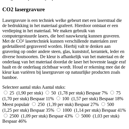
CO2 lasergravure
Lasergravure is een techniek welke gebeurt met een laserstraal die
de bedrukking in het materiaal grafeert. Hierdoor ontstaat er een
verdieping in het materiaal. We maken gebruik van
computergestuurde lasers, die heel nauwkeurig kunnen graveren.
Met de CO² lasertechniek kunnen verschillende materialen zeer
gedetailleerd gegraveerd worden. Hierbij valt te denken aan
gravering op onder andere steen, glas, kunststof, keramiek, leder en
diverse houtsoorten. De kleur is afhankelijk van het materiaal en de
onderlaag van het materiaal doordat de laser het bovenste laagje eraf
haalt en de onderlaag zichtbaar wordt. Houd er rekening mee dat de
kleur kan variëren bij lasergravure op natuurlijke producten zoals
bamboe.
Selecteer aantal stuks
Aantal stuks:
25 (1,90 per stuk)
50 (1,78 per stuk)
Bespaar 7%
75
(1,70 per stuk)
Bespaar 11%
100 (1,57 per stuk)
Bespaar 18%
Meest populair
250 (1,39 per stuk)
Bespaar 27%
500
(1,25 per stuk)
Bespaar 35%
1000 (1,14 per stuk)
Bespaar 41%
2500 (1,09 per stuk)
Bespaar 43%
5000 (1,03 per stuk)
Bespaar 46%