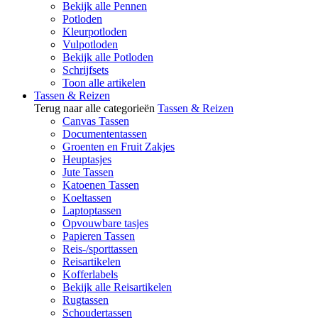
Bekijk alle Pennen
Potloden
Kleurpotloden
Vulpotloden
Bekijk alle Potloden
Schrijfsets
Toon alle artikelen
Tassen & Reizen
Terug naar alle categorieën
Tassen & Reizen
Canvas Tassen
Documententassen
Groenten en Fruit Zakjes
Heuptasjes
Jute Tassen
Katoenen Tassen
Koeltassen
Laptoptassen
Opvouwbare tasjes
Papieren Tassen
Reis-/sporttassen
Reisartikelen
Kofferlabels
Bekijk alle Reisartikelen
Rugtassen
Schoudertassen