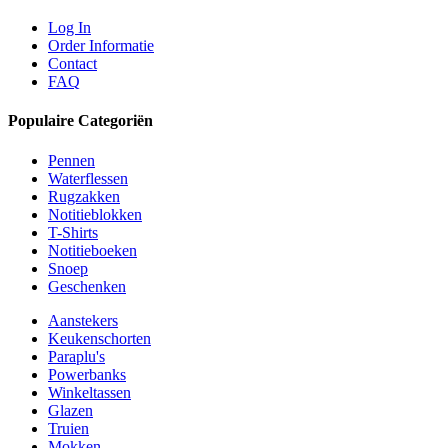
Log In
Order Informatie
Contact
FAQ
Populaire Categoriën
Pennen
Waterflessen
Rugzakken
Notitieblokken
T-Shirts
Notitieboeken
Snoep
Geschenken
Aanstekers
Keukenschorten
Paraplu's
Powerbanks
Winkeltassen
Glazen
Truien
Mokken