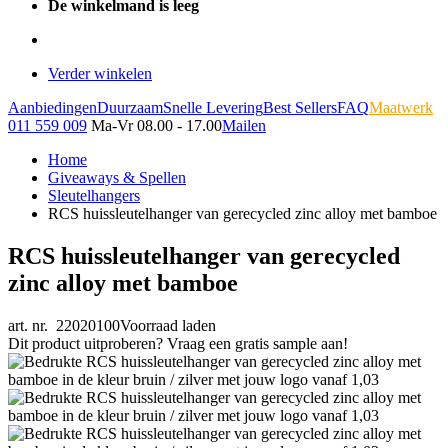
De winkelmand is leeg
Verder winkelen
Aanbiedingen
Duurzaam
Snelle Levering
Best Sellers
FAQ
Maatwerk
011 559 009
Ma-Vr 08.00 - 17.00
Mailen
Home
Giveaways & Spellen
Sleutelhangers
RCS huissleutelhanger van gerecycled zinc alloy met bamboe
RCS huissleutelhanger van gerecycled
zinc alloy met bamboe
art. nr. 22020100
Voorraad laden
Dit product uitproberen? Vraag een gratis sample aan!