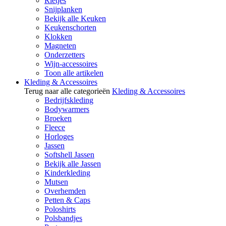
Rietjes
Snijplanken
Bekijk alle Keuken
Keukenschorten
Klokken
Magneten
Onderzetters
Wijn-accessoires
Toon alle artikelen
Kleding & Accessoires
Terug naar alle categorieën
Kleding & Accessoires
Bedrijfskleding
Bodywarmers
Broeken
Fleece
Horloges
Jassen
Softshell Jassen
Bekijk alle Jassen
Kinderkleding
Mutsen
Overhemden
Petten & Caps
Poloshirts
Polsbandjes