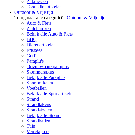
Zakmessen
Toon alle artikelen
Outdoor & Vrije tijd
Terug naar alle categorieën
Outdoor & Vrije tijd
Auto & Fiets
Zadelhoezen
Bekijk alle Auto & Fiets
BBQ
Dierenartikelen
Frisbees
Golf
Paraplu's
Opvouwbare paraplus
Stormparaplus
Bekijk alle Paraplu's
Sportartikelen
Voetballen
Bekijk alle Sportartikelen
Strand
Strandlakens
Strandstoelen
Bekijk alle Strand
Strandballen
Tuin
Verrekijkers