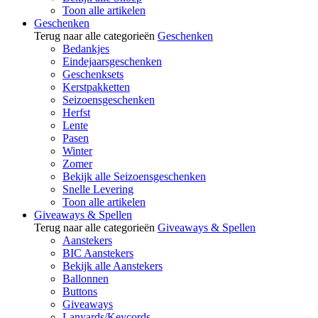
Toon alle artikelen
Geschenken
Terug naar alle categorieën
Geschenken
Bedankjes
Eindejaarsgeschenken
Geschenksets
Kerstpakketten
Seizoensgeschenken
Herfst
Lente
Pasen
Winter
Zomer
Bekijk alle Seizoensgeschenken
Snelle Levering
Toon alle artikelen
Giveaways & Spellen
Terug naar alle categorieën
Giveaways & Spellen
Aanstekers
BIC Aanstekers
Bekijk alle Aanstekers
Ballonnen
Buttons
Giveaways
Lanyards/Keycords