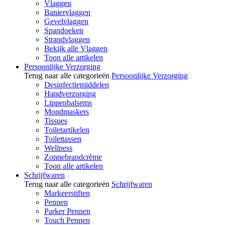
Vlaggen
Baniervlaggen
Gevelvlaggen
Spandoeken
Strandvlaggen
Bekijk alle Vlaggen
Toon alle artikelen
Persoonlijke Verzorging
Terug naar alle categorieën
Persoonlijke Verzorging
Desinfectiemiddelen
Handverzorging
Lippenbalsems
Mondmaskers
Tissues
Toiletartikelen
Toilettassen
Wellness
Zonnebrandcrème
Toon alle artikelen
Schrijfwaren
Terug naar alle categorieën
Schrijfwaren
Markeerstiften
Pennen
Parker Pennen
Touch Pennen