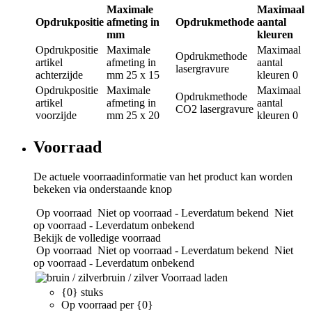
Maximale
Maximaal
Opdrukpositie
afmeting in
Opdrukmethode
aantal
mm
kleuren
Opdrukpositie
Maximale
Maximaal
Opdrukmethode
artikel
afmeting in
aantal
lasergravure
achterzijde
mm
25 x 15
kleuren
0
Opdrukpositie
Maximale
Maximaal
Opdrukmethode
artikel
afmeting in
aantal
CO2 lasergravure
voorzijde
mm
25 x 20
kleuren
0
Voorraad
De actuele voorraadinformatie van het product kan worden
bekeken via onderstaande knop
Op voorraad
Niet op voorraad - Leverdatum bekend
Niet
op voorraad - Leverdatum onbekend
Bekijk de volledige voorraad
Op voorraad
Niet op voorraad - Leverdatum bekend
Niet
op voorraad - Leverdatum onbekend
bruin / zilver
Voorraad laden
{0} stuks
Op voorraad per {0}