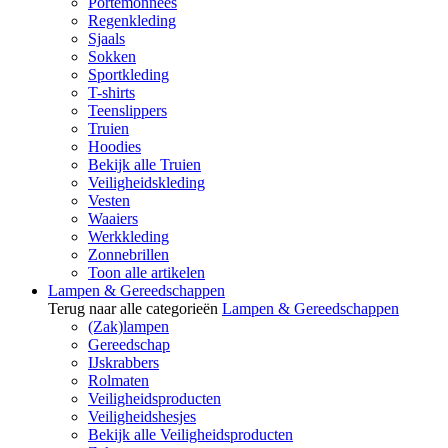
Portemonnees
Regenkleding
Sjaals
Sokken
Sportkleding
T-shirts
Teenslippers
Truien
Hoodies
Bekijk alle Truien
Veiligheidskleding
Vesten
Waaiers
Werkkleding
Zonnebrillen
Toon alle artikelen
Lampen & Gereedschappen
Terug naar alle categorieën
Lampen & Gereedschappen
(Zak)lampen
Gereedschap
IJskrabbers
Rolmaten
Veiligheidsproducten
Veiligheidshesjes
Bekijk alle Veiligheidsproducten