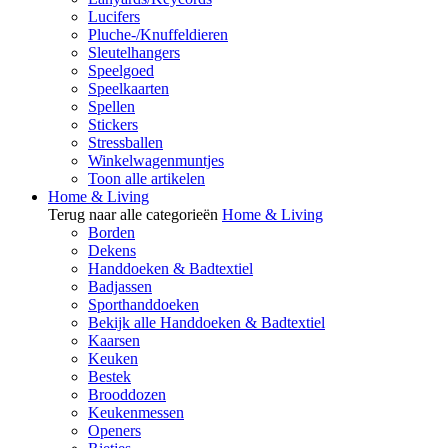
Lucifers
Pluche-/Knuffeldieren
Sleutelhangers
Speelgoed
Speelkaarten
Spellen
Stickers
Stressballen
Winkelwagenmuntjes
Toon alle artikelen
Home & Living
Terug naar alle categorieën
Home & Living
Borden
Dekens
Handdoeken & Badtextiel
Badjassen
Sporthanddoeken
Bekijk alle Handdoeken & Badtextiel
Kaarsen
Keuken
Bestek
Brooddozen
Keukenmessen
Openers