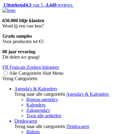
Uitstekend
4.3
van 5 -
3.449
reviews
650.000 blije klanten
Word jij een van hen?
Gratis samples
Voor producten tot €5
80 jaar ervaring
Dit delen we graag!
FR
Français
Zoeken
Inloggen
Alle Categorieën
Sluit
Menu
Terug
Categorieën
Agenda's & Kalenders
Terug naar alle categorieën
Agenda's & Kalenders
Bureau-agenda's
Kalenders
Zakagenda's
Toon alle artikelen
Drinkwaren
Terug naar alle categorieën
Drinkwaren
Bidons