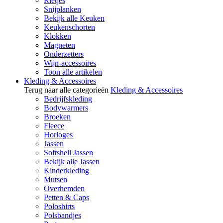
Rietjes
Snijplanken
Bekijk alle Keuken
Keukenschorten
Klokken
Magneten
Onderzetters
Wijn-accessoires
Toon alle artikelen
Kleding & Accessoires
Terug naar alle categorieën
Kleding & Accessoires
Bedrijfskleding
Bodywarmers
Broeken
Fleece
Horloges
Jassen
Softshell Jassen
Bekijk alle Jassen
Kinderkleding
Mutsen
Overhemden
Petten & Caps
Poloshirts
Polsbandjes