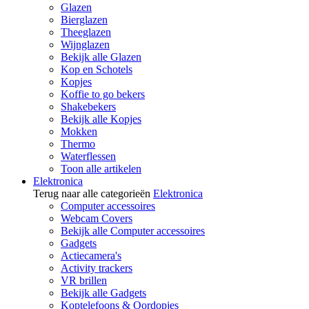
Glazen
Bierglazen
Theeglazen
Wijnglazen
Bekijk alle Glazen
Kop en Schotels
Kopjes
Koffie to go bekers
Shakebekers
Bekijk alle Kopjes
Mokken
Thermo
Waterflessen
Toon alle artikelen
Elektronica
Terug naar alle categorieën
Elektronica
Computer accessoires
Webcam Covers
Bekijk alle Computer accessoires
Gadgets
Actiecamera's
Activity trackers
VR brillen
Bekijk alle Gadgets
Koptelefoons & Oordopjes