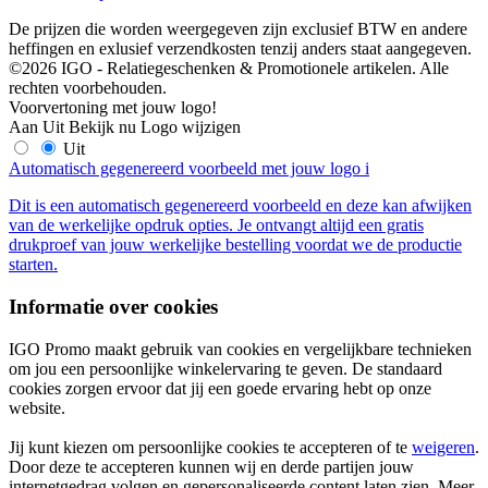
De prijzen die worden weergegeven zijn exclusief BTW en andere
heffingen en exlusief verzendkosten tenzij anders staat aangegeven.
©2026 IGO - Relatiegeschenken & Promotionele artikelen. Alle
rechten voorbehouden.
Voorvertoning met jouw logo!
Aan
Uit
Bekijk nu
Logo wijzigen
Uit
Automatisch gegenereerd voorbeeld met jouw logo
i
Dit is een automatisch gegenereerd voorbeeld en deze kan afwijken
van de werkelijke opdruk opties. Je ontvangt altijd een gratis
drukproef van jouw werkelijke bestelling voordat we de productie
starten.
Informatie over cookies
IGO Promo maakt gebruik van cookies en vergelijkbare technieken
om jou een persoonlijke winkelervaring te geven. De standaard
cookies zorgen ervoor dat jij een goede ervaring hebt op onze
website.
Jij kunt kiezen om persoonlijke cookies te accepteren of te
weigeren
.
Door deze te accepteren kunnen wij en derde partijen jouw
internetgedrag volgen en gepersonaliseerde content laten zien. Meer