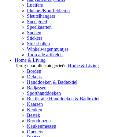
Lucifers
Pluche-/Knuffeldieren
Sleutelhangers
Speelgoed
Speelkaarten
Spellen
Stickers
Stressballen
Winkelwagenmuntjes
Toon alle artikelen
Home & Living
Terug naar alle categorieën
Home & Living
Borden
Dekens
Handdoeken & Badtextiel
Badjassen
Sporthanddoeken
Bekijk alle Handdoeken & Badtextiel
Kaarsen
Keuken
Bestek
Brooddozen
Keukenmessen
Openers