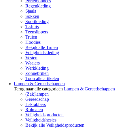
Portemonnees
Regenkleding
Sjaals
Sokken
Sportkleding
T-shirts
Teenslippers
Truien
Hoodies
Bekijk alle Truien
Veiligheidskleding
Vesten
Waaiers
Werkkleding
Zonnebrillen
Toon alle artikelen
Lampen & Gereedschappen
Terug naar alle categorieën
Lampen & Gereedschappen
(Zak)lampen
Gereedschap
IJskrabbers
Rolmaten
Veiligheidsproducten
Veiligheidshesjes
Bekijk alle Veiligheidsproducten