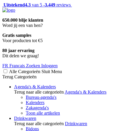
Uitstekend
4.3
van 5 -
3.449
reviews
650.000 blije klanten
Word jij een van hen?
Gratis samples
Voor producten tot €5
80 jaar ervaring
Dit delen we graag!
FR
Français
Zoeken
Inloggen
Alle Categorieën
Sluit
Menu
Terug
Categorieën
Agenda's & Kalenders
Terug naar alle categorieën
Agenda's & Kalenders
Bureau-agenda's
Kalenders
Zakagenda's
Toon alle artikelen
Drinkwaren
Terug naar alle categorieën
Drinkwaren
Bidons