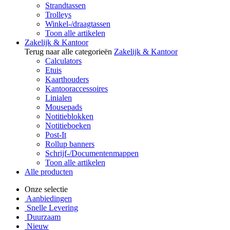
Strandtassen
Trolleys
Winkel-/draagtassen
Toon alle artikelen
Zakelijk & Kantoor
Terug naar alle categorieën
Zakelijk & Kantoor
Calculators
Etuis
Kaarthouders
Kantooraccessoires
Linialen
Mousepads
Notitieblokken
Notitieboeken
Post-It
Rollup banners
Schrijf-/Documentenmappen
Toon alle artikelen
Alle producten
Onze selectie
Aanbiedingen
Snelle Levering
Duurzaam
Nieuw