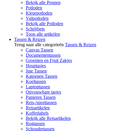
Bekijk alle Pennen
Potloden
Kleurpotloden
Vulpotloden
Bekijk alle Potloden
Schrijfsets
Toon alle artikelen
Tassen & Reizen
Terug naar alle categorieën
Tassen & Reizen
Canvas Tassen
Documententassen
Groenten en Fruit Zakjes
Heuptasjes
Jute Tassen
Katoenen Tassen
Koeltassen
Laptoptassen
Opvouwbare tasjes
Papieren Tassen
Reis-/sporttassen
Reisartikelen
Kofferlabels
Bekijk alle Reisartikelen
Rugtassen
Schoudertassen