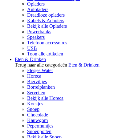
Opladers
Autoladers
Draadloze opladers
Kabels & Adapters
Bekijk alle Opladers
Powerbanks
Speakers
Telefoon accessoires
USB
Toon alle artikelen
Eten & Drinken
Terug naar alle categorieën
Eten & Drinken
Flesjes Water
Horeca
Bierviltjes
Borrelplanken
Servetten
Bekijk alle Horeca
Koekjes
Snoep
Chocolade
Kauwgom
Pepermuntjes
Snoeppotten
Bekijk alle Snoep