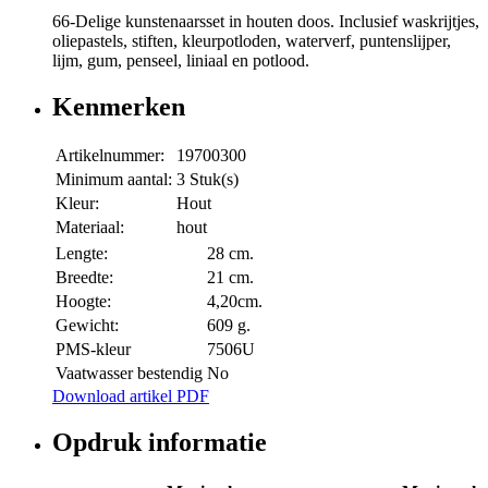
66-Delige kunstenaarsset in houten doos. Inclusief waskrijtjes,
oliepastels, stiften, kleurpotloden, waterverf, puntenslijper,
lijm, gum, penseel, liniaal en potlood.
Kenmerken
Artikelnummer:
19700300
Minimum aantal:
3 Stuk(s)
Kleur:
Hout
Materiaal:
hout
Lengte:
28 cm.
Breedte:
21 cm.
Hoogte:
4,20cm.
Gewicht:
609 g.
PMS-kleur
7506U
Vaatwasser bestendig
No
Download artikel PDF
Opdruk informatie