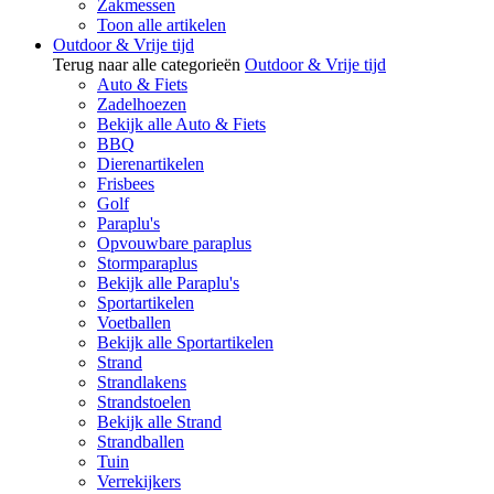
Zakmessen
Toon alle artikelen
Outdoor & Vrije tijd
Terug naar alle categorieën
Outdoor & Vrije tijd
Auto & Fiets
Zadelhoezen
Bekijk alle Auto & Fiets
BBQ
Dierenartikelen
Frisbees
Golf
Paraplu's
Opvouwbare paraplus
Stormparaplus
Bekijk alle Paraplu's
Sportartikelen
Voetballen
Bekijk alle Sportartikelen
Strand
Strandlakens
Strandstoelen
Bekijk alle Strand
Strandballen
Tuin
Verrekijkers