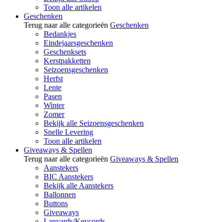
Toon alle artikelen
Geschenken
Terug naar alle categorieën
Geschenken
Bedankjes
Eindejaarsgeschenken
Geschenksets
Kerstpakketten
Seizoensgeschenken
Herfst
Lente
Pasen
Winter
Zomer
Bekijk alle Seizoensgeschenken
Snelle Levering
Toon alle artikelen
Giveaways & Spellen
Terug naar alle categorieën
Giveaways & Spellen
Aanstekers
BIC Aanstekers
Bekijk alle Aanstekers
Ballonnen
Buttons
Giveaways
Lanyards/Keycords