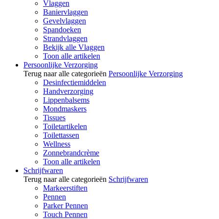
Vlaggen
Baniervlaggen
Gevelvlaggen
Spandoeken
Strandvlaggen
Bekijk alle Vlaggen
Toon alle artikelen
Persoonlijke Verzorging
Terug naar alle categorieën
Persoonlijke Verzorging
Desinfectiemiddelen
Handverzorging
Lippenbalsems
Mondmaskers
Tissues
Toiletartikelen
Toilettassen
Wellness
Zonnebrandcrème
Toon alle artikelen
Schrijfwaren
Terug naar alle categorieën
Schrijfwaren
Markeerstiften
Pennen
Parker Pennen
Touch Pennen