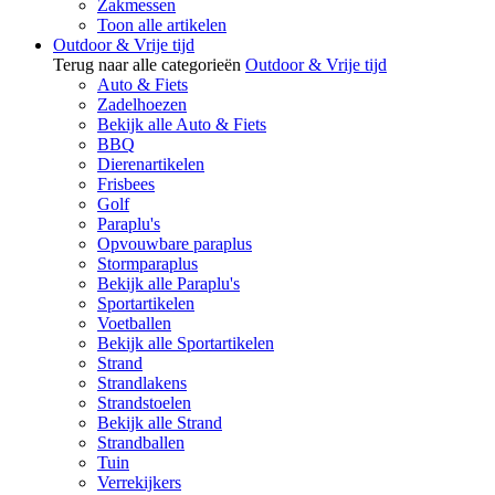
Zakmessen
Toon alle artikelen
Outdoor & Vrije tijd
Terug naar alle categorieën
Outdoor & Vrije tijd
Auto & Fiets
Zadelhoezen
Bekijk alle Auto & Fiets
BBQ
Dierenartikelen
Frisbees
Golf
Paraplu's
Opvouwbare paraplus
Stormparaplus
Bekijk alle Paraplu's
Sportartikelen
Voetballen
Bekijk alle Sportartikelen
Strand
Strandlakens
Strandstoelen
Bekijk alle Strand
Strandballen
Tuin
Verrekijkers