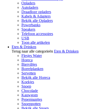
Opladers
Autoladers
Draadloze opladers
Kabels & Adapters
Bekijk alle Opladers
Powerbanks
Speakers
Telefoon accessoires
USB
Toon alle artikelen
Eten & Drinken
Terug naar alle categorieën
Eten & Drinken
Flesjes Water
Horeca
Bierviltjes
Borrelplanken
Servetten
Bekijk alle Horeca
Koekjes
Snoep
Chocolade
Kauwgom
Pepermuntjes
Snoeppotten
Bekijk alle Snoep