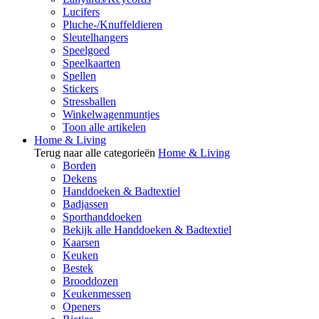
Lucifers
Pluche-/Knuffeldieren
Sleutelhangers
Speelgoed
Speelkaarten
Spellen
Stickers
Stressballen
Winkelwagenmuntjes
Toon alle artikelen
Home & Living
Terug naar alle categorieën
Home & Living
Borden
Dekens
Handdoeken & Badtextiel
Badjassen
Sporthanddoeken
Bekijk alle Handdoeken & Badtextiel
Kaarsen
Keuken
Bestek
Brooddozen
Keukenmessen
Openers