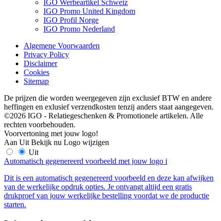
IGO Werbeartikel Schweiz
IGO Promo United Kingdom
IGO Profil Norge
IGO Promo Nederland
Algemene Voorwaarden
Privacy Policy
Disclaimer
Cookies
Sitemap
De prijzen die worden weergegeven zijn exclusief BTW en andere
heffingen en exlusief verzendkosten tenzij anders staat aangegeven.
©2026 IGO - Relatiegeschenken & Promotionele artikelen. Alle
rechten voorbehouden.
Voorvertoning met jouw logo!
Aan
Uit
Bekijk nu
Logo wijzigen
Uit
Automatisch gegenereerd voorbeeld met jouw logo
i
Dit is een automatisch gegenereerd voorbeeld en deze kan afwijken
van de werkelijke opdruk opties. Je ontvangt altijd een gratis
drukproef van jouw werkelijke bestelling voordat we de productie
starten.