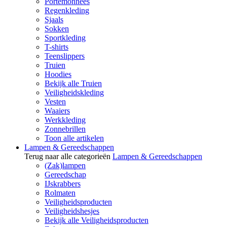
Portemonnees
Regenkleding
Sjaals
Sokken
Sportkleding
T-shirts
Teenslippers
Truien
Hoodies
Bekijk alle Truien
Veiligheidskleding
Vesten
Waaiers
Werkkleding
Zonnebrillen
Toon alle artikelen
Lampen & Gereedschappen
Terug naar alle categorieën
Lampen & Gereedschappen
(Zak)lampen
Gereedschap
IJskrabbers
Rolmaten
Veiligheidsproducten
Veiligheidshesjes
Bekijk alle Veiligheidsproducten