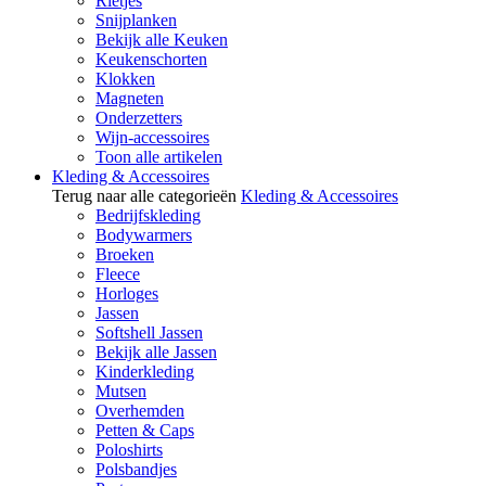
Rietjes
Snijplanken
Bekijk alle Keuken
Keukenschorten
Klokken
Magneten
Onderzetters
Wijn-accessoires
Toon alle artikelen
Kleding & Accessoires
Terug naar alle categorieën
Kleding & Accessoires
Bedrijfskleding
Bodywarmers
Broeken
Fleece
Horloges
Jassen
Softshell Jassen
Bekijk alle Jassen
Kinderkleding
Mutsen
Overhemden
Petten & Caps
Poloshirts
Polsbandjes