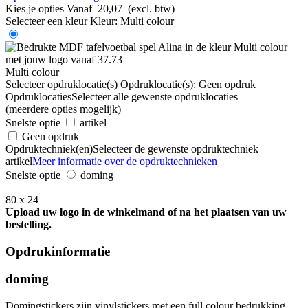
Kies je opties
Vanaf
20,07
(excl. btw)
Selecteer een kleur
Kleur:
Multi colour
Multi colour
Selecteer opdruklocatie(s)
Opdruklocatie(s):
Geen opdruk
Opdruklocaties
Selecteer alle gewenste opdruklocaties
(meerdere opties mogelijk)
Snelste optie
artikel
Geen opdruk
Opdruktechniek(en)
Selecteer de gewenste opdruktechniek
artikel
Meer informatie over de opdruktechnieken
Snelste optie
doming
80 x 24
Upload uw logo in de winkelmand of na het plaatsen van uw
bestelling.
Opdrukinformatie
doming
Domingstickers zijn vinylstickers met een full colour bedrukking