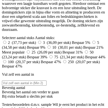
waarover een laagje kunsthars wordt gegoten. Hierdoor ontstaat een
bolvormige sticker die krasvast is en een luxe uitstraling heeft. De
domingstickers zijn in bijna elke vorm en afmeting te produceren en
door een uitgebreid scala aan folies en bedrukkingstechieken is
vrijwel elke gewenste uitstraling mogelijk. De doming stickers zijn
zeewaterbestendig, kleurbestendig, uv-bestendig, zelfklevend en
duurzaam.
Selecteer aantal stuks
Aantal stuks:
2 (37,73 per stuk)
3 (36,09 per stuk)
Bespaar 5%
5
(34,58 per stuk)
Bespaar 9%
10 (30,01 per stuk)
Bespaar 21%
Meest populair
25 (26,09 per stuk)
Bespaar 31%
50
(23,24 per stuk)
Bespaar 39%
75 (21,34 per stuk)
Bespaar 44%
100 (20,37 per stuk)
Bespaar 47%
250 (20,07 per stuk)
Bespaar 47%
Vul zelf een aantal in
Bevestig aantal
Bevestig het aantal om verder te gaan
Bij
extra betaalt u slechts
per stuk
Testen/beoordelen d.m.v. sample
Wil je eerst het product in het echt