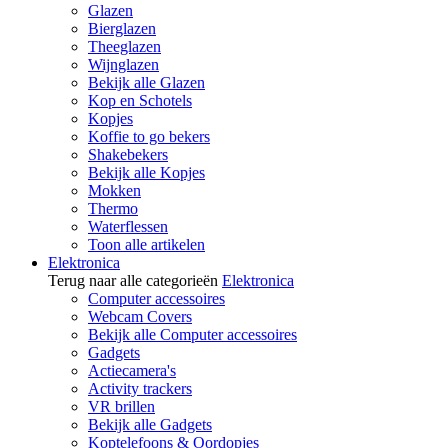
Glazen
Bierglazen
Theeglazen
Wijnglazen
Bekijk alle Glazen
Kop en Schotels
Kopjes
Koffie to go bekers
Shakebekers
Bekijk alle Kopjes
Mokken
Thermo
Waterflessen
Toon alle artikelen
Elektronica
Terug naar alle categorieën
Elektronica
Computer accessoires
Webcam Covers
Bekijk alle Computer accessoires
Gadgets
Actiecamera's
Activity trackers
VR brillen
Bekijk alle Gadgets
Koptelefoons & Oordopjes