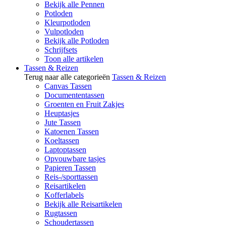
Bekijk alle Pennen
Potloden
Kleurpotloden
Vulpotloden
Bekijk alle Potloden
Schrijfsets
Toon alle artikelen
Tassen & Reizen
Terug naar alle categorieën
Tassen & Reizen
Canvas Tassen
Documententassen
Groenten en Fruit Zakjes
Heuptasjes
Jute Tassen
Katoenen Tassen
Koeltassen
Laptoptassen
Opvouwbare tasjes
Papieren Tassen
Reis-/sporttassen
Reisartikelen
Kofferlabels
Bekijk alle Reisartikelen
Rugtassen
Schoudertassen