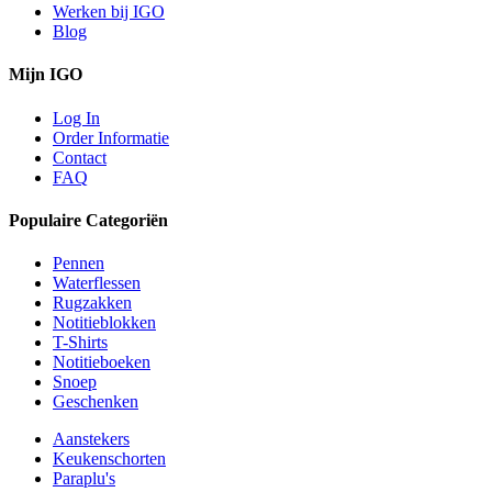
Werken bij IGO
Blog
Mijn IGO
Log In
Order Informatie
Contact
FAQ
Populaire Categoriën
Pennen
Waterflessen
Rugzakken
Notitieblokken
T-Shirts
Notitieboeken
Snoep
Geschenken
Aanstekers
Keukenschorten
Paraplu's