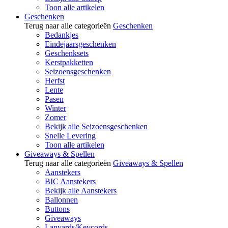
Toon alle artikelen
Geschenken
Terug naar alle categorieën
Geschenken
Bedankjes
Eindejaarsgeschenken
Geschenksets
Kerstpakketten
Seizoensgeschenken
Herfst
Lente
Pasen
Winter
Zomer
Bekijk alle Seizoensgeschenken
Snelle Levering
Toon alle artikelen
Giveaways & Spellen
Terug naar alle categorieën
Giveaways & Spellen
Aanstekers
BIC Aanstekers
Bekijk alle Aanstekers
Ballonnen
Buttons
Giveaways
Lanyards/Keycords