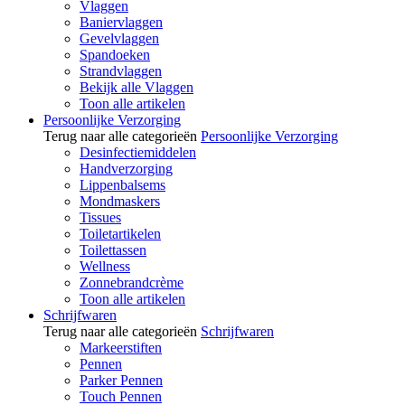
Vlaggen
Baniervlaggen
Gevelvlaggen
Spandoeken
Strandvlaggen
Bekijk alle Vlaggen
Toon alle artikelen
Persoonlijke Verzorging
Terug naar alle categorieën
Persoonlijke Verzorging
Desinfectiemiddelen
Handverzorging
Lippenbalsems
Mondmaskers
Tissues
Toiletartikelen
Toilettassen
Wellness
Zonnebrandcrème
Toon alle artikelen
Schrijfwaren
Terug naar alle categorieën
Schrijfwaren
Markeerstiften
Pennen
Parker Pennen
Touch Pennen