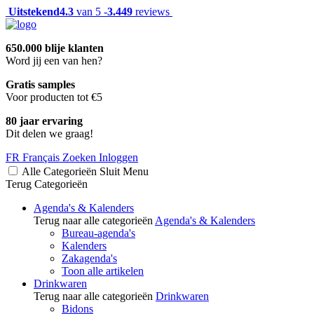
Uitstekend
4.3
van 5 -
3.449
reviews
650.000 blije klanten
Word jij een van hen?
Gratis samples
Voor producten tot €5
80 jaar ervaring
Dit delen we graag!
FR
Français
Zoeken
Inloggen
Alle Categorieën
Sluit
Menu
Terug
Categorieën
Agenda's & Kalenders
Terug naar alle categorieën
Agenda's & Kalenders
Bureau-agenda's
Kalenders
Zakagenda's
Toon alle artikelen
Drinkwaren
Terug naar alle categorieën
Drinkwaren
Bidons