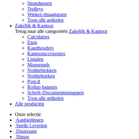
Strandtassen
Trolleys
Winkel-/draagtassen
Toon alle artikelen
Zakelijk & Kantoor
Terug naar alle categorieën
Zakelijk & Kantoor
Calculators
Etuis
Kaarthouders
Kantooraccessoires
Linialen
Mousepads
Notitieblokken
Notitieboeken
Post-It
Rollup banners
Schrijf-/Documentenmappen
Toon alle artikelen
Alle producten
Onze selectie
Aanbiedingen
Snelle Levering
Duurzaam
Nieuw