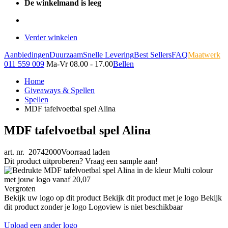
De winkelmand is leeg
Verder winkelen
Aanbiedingen
Duurzaam
Snelle Levering
Best Sellers
FAQ
Maatwerk
011 559 009
Ma-Vr 08.00 - 17.00
Bellen
Home
Giveaways & Spellen
Spellen
MDF tafelvoetbal spel Alina
MDF tafelvoetbal spel Alina
art. nr. 20742000
Voorraad laden
Dit product uitproberen? Vraag een sample aan!
Vergroten
Bekijk uw logo op dit product
Bekijk dit product met je logo
Bekijk
dit product zonder je logo
Logoview is niet beschikbaar
Upload een ander logo