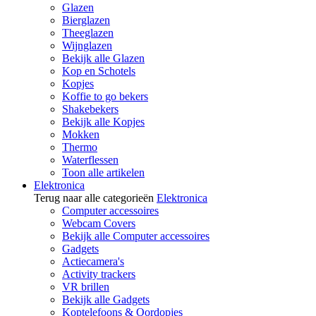
Glazen
Bierglazen
Theeglazen
Wijnglazen
Bekijk alle Glazen
Kop en Schotels
Kopjes
Koffie to go bekers
Shakebekers
Bekijk alle Kopjes
Mokken
Thermo
Waterflessen
Toon alle artikelen
Elektronica
Terug naar alle categorieën
Elektronica
Computer accessoires
Webcam Covers
Bekijk alle Computer accessoires
Gadgets
Actiecamera's
Activity trackers
VR brillen
Bekijk alle Gadgets
Koptelefoons & Oordopjes