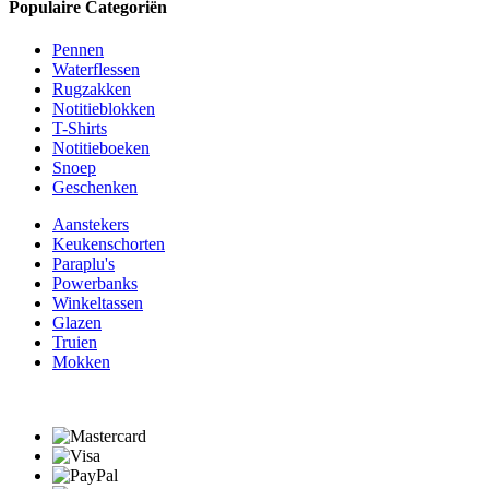
Populaire Categoriën
Pennen
Waterflessen
Rugzakken
Notitieblokken
T-Shirts
Notitieboeken
Snoep
Geschenken
Aanstekers
Keukenschorten
Paraplu's
Powerbanks
Winkeltassen
Glazen
Truien
Mokken