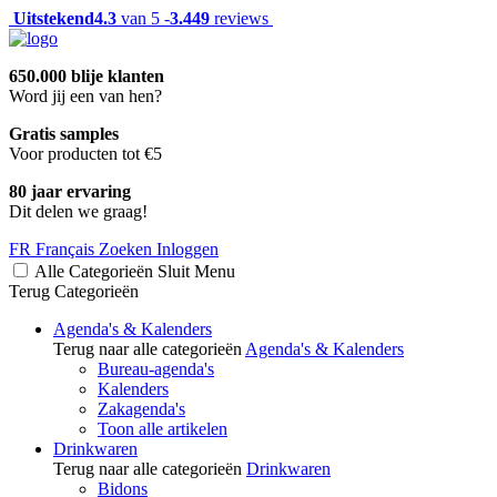
Uitstekend
4.3
van 5 -
3.449
reviews
650.000 blije klanten
Word jij een van hen?
Gratis samples
Voor producten tot €5
80 jaar ervaring
Dit delen we graag!
FR
Français
Zoeken
Inloggen
Alle Categorieën
Sluit
Menu
Terug
Categorieën
Agenda's & Kalenders
Terug naar alle categorieën
Agenda's & Kalenders
Bureau-agenda's
Kalenders
Zakagenda's
Toon alle artikelen
Drinkwaren
Terug naar alle categorieën
Drinkwaren
Bidons