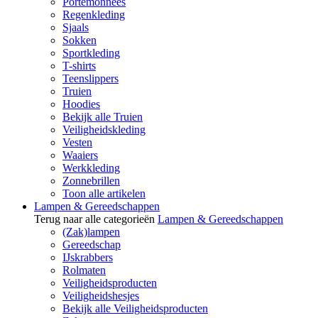
Portemonnees
Regenkleding
Sjaals
Sokken
Sportkleding
T-shirts
Teenslippers
Truien
Hoodies
Bekijk alle Truien
Veiligheidskleding
Vesten
Waaiers
Werkkleding
Zonnebrillen
Toon alle artikelen
Lampen & Gereedschappen
Terug naar alle categorieën
Lampen & Gereedschappen
(Zak)lampen
Gereedschap
IJskrabbers
Rolmaten
Veiligheidsproducten
Veiligheidshesjes
Bekijk alle Veiligheidsproducten