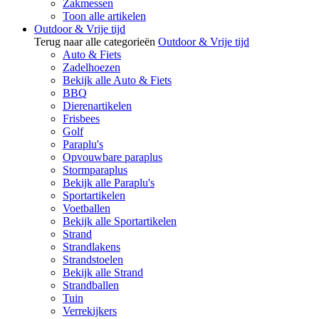
Zakmessen
Toon alle artikelen
Outdoor & Vrije tijd
Terug naar alle categorieën
Outdoor & Vrije tijd
Auto & Fiets
Zadelhoezen
Bekijk alle Auto & Fiets
BBQ
Dierenartikelen
Frisbees
Golf
Paraplu's
Opvouwbare paraplus
Stormparaplus
Bekijk alle Paraplu's
Sportartikelen
Voetballen
Bekijk alle Sportartikelen
Strand
Strandlakens
Strandstoelen
Bekijk alle Strand
Strandballen
Tuin
Verrekijkers