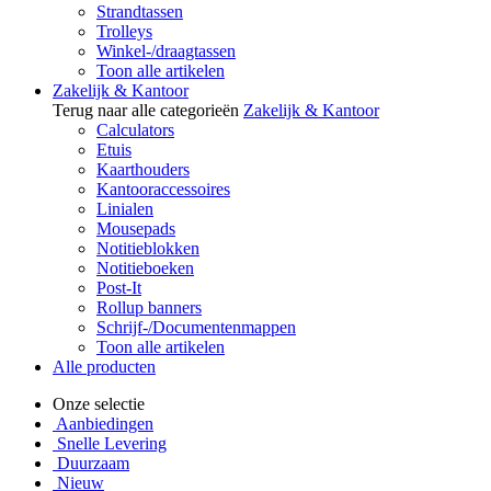
Strandtassen
Trolleys
Winkel-/draagtassen
Toon alle artikelen
Zakelijk & Kantoor
Terug naar alle categorieën
Zakelijk & Kantoor
Calculators
Etuis
Kaarthouders
Kantooraccessoires
Linialen
Mousepads
Notitieblokken
Notitieboeken
Post-It
Rollup banners
Schrijf-/Documentenmappen
Toon alle artikelen
Alle producten
Onze selectie
Aanbiedingen
Snelle Levering
Duurzaam
Nieuw