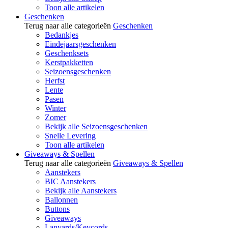
Toon alle artikelen
Geschenken
Terug naar alle categorieën
Geschenken
Bedankjes
Eindejaarsgeschenken
Geschenksets
Kerstpakketten
Seizoensgeschenken
Herfst
Lente
Pasen
Winter
Zomer
Bekijk alle Seizoensgeschenken
Snelle Levering
Toon alle artikelen
Giveaways & Spellen
Terug naar alle categorieën
Giveaways & Spellen
Aanstekers
BIC Aanstekers
Bekijk alle Aanstekers
Ballonnen
Buttons
Giveaways
Lanyards/Keycords