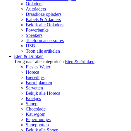
Opladers
Autoladers
Draadloze opladers
Kabels & Adapters
Bekijk alle Opladers
Powerbanks
Speakers
Telefoon accessoires
USB
Toon alle artikelen
Eten & Drinken
Terug naar alle categorieën
Eten & Drinken
Flesjes Water
Horeca
Bierviltjes
Borrelplanken
Servetten
Bekijk alle Horeca
Koekjes
Snoep
Chocolade
Kauwgom
Pepermuntjes
Snoeppotten
Bekijk alle Snoep