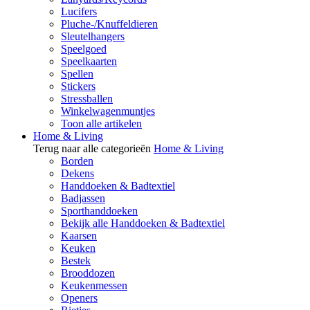
Lucifers
Pluche-/Knuffeldieren
Sleutelhangers
Speelgoed
Speelkaarten
Spellen
Stickers
Stressballen
Winkelwagenmuntjes
Toon alle artikelen
Home & Living
Terug naar alle categorieën
Home & Living
Borden
Dekens
Handdoeken & Badtextiel
Badjassen
Sporthanddoeken
Bekijk alle Handdoeken & Badtextiel
Kaarsen
Keuken
Bestek
Brooddozen
Keukenmessen
Openers