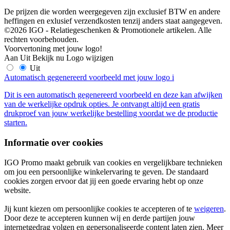
De prijzen die worden weergegeven zijn exclusief BTW en andere
heffingen en exlusief verzendkosten tenzij anders staat aangegeven.
©2026 IGO - Relatiegeschenken & Promotionele artikelen. Alle
rechten voorbehouden.
Voorvertoning met jouw logo!
Aan
Uit
Bekijk nu
Logo wijzigen
Uit
Automatisch gegenereerd voorbeeld met jouw logo
i
Dit is een automatisch gegenereerd voorbeeld en deze kan afwijken
van de werkelijke opdruk opties. Je ontvangt altijd een gratis
drukproef van jouw werkelijke bestelling voordat we de productie
starten.
Informatie over cookies
IGO Promo maakt gebruik van cookies en vergelijkbare technieken
om jou een persoonlijke winkelervaring te geven. De standaard
cookies zorgen ervoor dat jij een goede ervaring hebt op onze
website.
Jij kunt kiezen om persoonlijke cookies te accepteren of te
weigeren
.
Door deze te accepteren kunnen wij en derde partijen jouw
internetgedrag volgen en gepersonaliseerde content laten zien. Meer