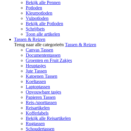
Bekijk alle Pennen
Potloden
Kleurpotloden
Vulpotloden
Bekijk alle Potloden
Schrijfsets
Toon alle artikelen
Tassen & Reizen
Terug naar alle categorieën
Tassen & Reizen
Canvas Tassen
Documententassen
Groenten en Fruit Zakjes
Heuptasjes
Jute Tassen
Katoenen Tassen
Koeltassen
Laptoptassen
Opvouwbare tasjes
Papieren Tassen
Reis-/sporttassen
Reisartikelen
Kofferlabels
Bekijk alle Reisartikelen
Rugtassen
Schoudertassen