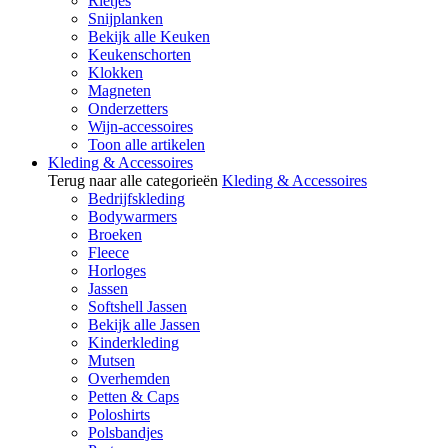
Rietjes
Snijplanken
Bekijk alle Keuken
Keukenschorten
Klokken
Magneten
Onderzetters
Wijn-accessoires
Toon alle artikelen
Kleding & Accessoires
Terug naar alle categorieën
Kleding & Accessoires
Bedrijfskleding
Bodywarmers
Broeken
Fleece
Horloges
Jassen
Softshell Jassen
Bekijk alle Jassen
Kinderkleding
Mutsen
Overhemden
Petten & Caps
Poloshirts
Polsbandjes