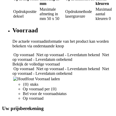
mm
kleuren
Maximale
Maximaal
Opdrukpositie
Opdrukmethode
afmeting in
aantal
deksel
lasergravure
mm
50 x 50
kleuren
0
Voorraad
De actuele voorraadinformatie van het product kan worden
bekeken via onderstaande knop
Op voorraad
Niet op voorraad - Leverdatum bekend
Niet
op voorraad - Leverdatum onbekend
Bekijk de volledige voorraad
Op voorraad
Niet op voorraad - Leverdatum bekend
Niet
op voorraad - Leverdatum onbekend
Hout
Voorraad laden
{0} stuks
Op voorraad per {0}
Bel voor de voorraadstatus
Op voorraad
Uw prijsberekening