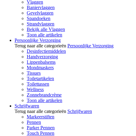
Vlaggen
Baniervlaggen
Gevelvlaggen
Spandoeken
Strandvlaggen
Bekijk alle Vlaggen
Toon alle artikelen
Persoonlijke Verzorging
Terug naar alle categorieën
Persoonlijke Verzorging
Desinfectiemiddelen
Handverzorging
Lippenbalsems
Mondmaskers
Tissues
Toiletartikelen
Toilettassen
Wellness
Zonnebrandcrème
Toon alle artikelen
Schrijfwaren
Terug naar alle categorieën
Schrijfwaren
Markeerstiften
Pennen
Parker Pennen
Touch Pennen