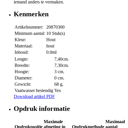
iemand anders te vermaken.
Kenmerken
Artikelnummer:
20870300
Minimum aantal:
10 Stuk(s)
Kleur:
Hout
Materiaal:
hout
Inhoud:
0.0ml
Lengte:
7,40cm.
Breedte:
7,30cm.
Hoogte:
3 cm.
Diameter:
0 cm.
Gewicht:
68 g.
Vaatwasser bestendig
Yes
Download artikel PDF
Opdruk informatie
Maximale
Maximaal
Opdrukpositie
afmeting in
Opdrukmethode
aantal