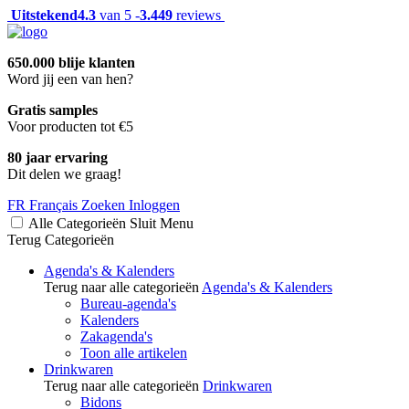
Uitstekend
4.3
van 5 -
3.449
reviews
650.000 blije klanten
Word jij een van hen?
Gratis samples
Voor producten tot €5
80 jaar ervaring
Dit delen we graag!
FR
Français
Zoeken
Inloggen
Alle Categorieën
Sluit
Menu
Terug
Categorieën
Agenda's & Kalenders
Terug naar alle categorieën
Agenda's & Kalenders
Bureau-agenda's
Kalenders
Zakagenda's
Toon alle artikelen
Drinkwaren
Terug naar alle categorieën
Drinkwaren
Bidons