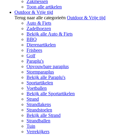
Zakmessen
Toon alle artikelen
Outdoor & Vrije tijd
Terug naar alle categorieën
Outdoor & Vrije tijd
Auto & Fiets
Zadelhoezen
Bekijk alle Auto & Fiets
BBQ
Dierenartikelen
Frisbees
Golf
Paraplu's
Opvouwbare paraplus
Stormparaplus
Bekijk alle Paraplu's
Sportartikelen
Voetballen
Bekijk alle Sportartikelen
Strand
Strandlakens
Strandstoelen
Bekijk alle Strand
Strandballen
Tuin
Verrekijkers