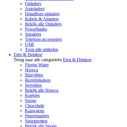
Opladers
Autoladers
Draadloze opladers
Kabels & Adapters
Bekijk alle Opladers
Powerbanks
Speakers
Telefoon accessoires
USB
Toon alle artikelen
Eten & Drinken
Terug naar alle categorieën
Eten & Drinken
Flesjes Water
Horeca
Bierviltjes
Borrelplanken
Servetten
Bekijk alle Horeca
Koekjes
Snoep
Chocolade
Kauwgom
Pepermuntjes
Snoeppotten
Bekijk alle Snoep