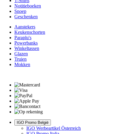
T-Shirts
Notitieboeken
Snoep
Geschenken
Aanstekers
Keukenschorten
Paraplu's
Powerbanks
Winkeltassen
Glazen
Truien
Mokken
IGO Promo België
IGO Werbeartikel Österreich
IGO Promo Italia