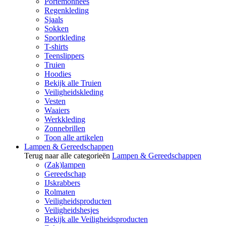
Portemonnees
Regenkleding
Sjaals
Sokken
Sportkleding
T-shirts
Teenslippers
Truien
Hoodies
Bekijk alle Truien
Veiligheidskleding
Vesten
Waaiers
Werkkleding
Zonnebrillen
Toon alle artikelen
Lampen & Gereedschappen
Terug naar alle categorieën
Lampen & Gereedschappen
(Zak)lampen
Gereedschap
IJskrabbers
Rolmaten
Veiligheidsproducten
Veiligheidshesjes
Bekijk alle Veiligheidsproducten