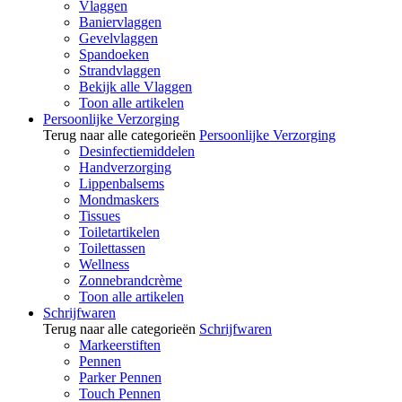
Vlaggen
Baniervlaggen
Gevelvlaggen
Spandoeken
Strandvlaggen
Bekijk alle Vlaggen
Toon alle artikelen
Persoonlijke Verzorging
Terug naar alle categorieën
Persoonlijke Verzorging
Desinfectiemiddelen
Handverzorging
Lippenbalsems
Mondmaskers
Tissues
Toiletartikelen
Toilettassen
Wellness
Zonnebrandcrème
Toon alle artikelen
Schrijfwaren
Terug naar alle categorieën
Schrijfwaren
Markeerstiften
Pennen
Parker Pennen
Touch Pennen