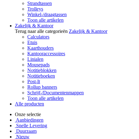
Strandtassen
Trolleys
Winkel-/draagtassen
Toon alle artikelen
Zakelijk & Kantoor
Terug naar alle categorieën
Zakelijk & Kantoor
Calculators
Etuis
Kaarthouders
Kantooraccessoires
Linialen
Mousepads
Notitieblokken
Notitieboeken
Post-It
Rollup banners
Schrijf-/Documentenmappen
Toon alle artikelen
Alle producten
Onze selectie
Aanbiedingen
Snelle Levering
Duurzaam
Nieuw