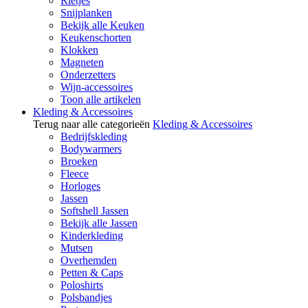
Rietjes
Snijplanken
Bekijk alle Keuken
Keukenschorten
Klokken
Magneten
Onderzetters
Wijn-accessoires
Toon alle artikelen
Kleding & Accessoires
Terug naar alle categorieën
Kleding & Accessoires
Bedrijfskleding
Bodywarmers
Broeken
Fleece
Horloges
Jassen
Softshell Jassen
Bekijk alle Jassen
Kinderkleding
Mutsen
Overhemden
Petten & Caps
Poloshirts
Polsbandjes