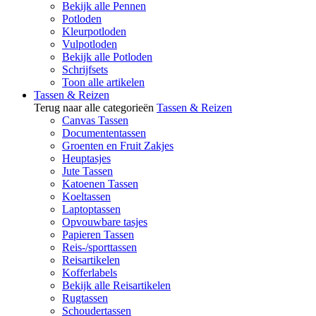
Bekijk alle Pennen
Potloden
Kleurpotloden
Vulpotloden
Bekijk alle Potloden
Schrijfsets
Toon alle artikelen
Tassen & Reizen
Terug naar alle categorieën
Tassen & Reizen
Canvas Tassen
Documententassen
Groenten en Fruit Zakjes
Heuptasjes
Jute Tassen
Katoenen Tassen
Koeltassen
Laptoptassen
Opvouwbare tasjes
Papieren Tassen
Reis-/sporttassen
Reisartikelen
Kofferlabels
Bekijk alle Reisartikelen
Rugtassen
Schoudertassen