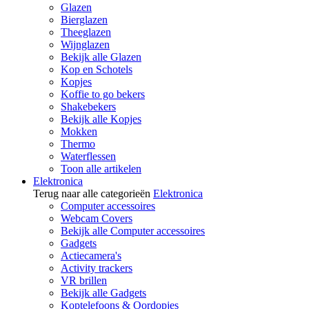
Glazen
Bierglazen
Theeglazen
Wijnglazen
Bekijk alle Glazen
Kop en Schotels
Kopjes
Koffie to go bekers
Shakebekers
Bekijk alle Kopjes
Mokken
Thermo
Waterflessen
Toon alle artikelen
Elektronica
Terug naar alle categorieën
Elektronica
Computer accessoires
Webcam Covers
Bekijk alle Computer accessoires
Gadgets
Actiecamera's
Activity trackers
VR brillen
Bekijk alle Gadgets
Koptelefoons & Oordopjes