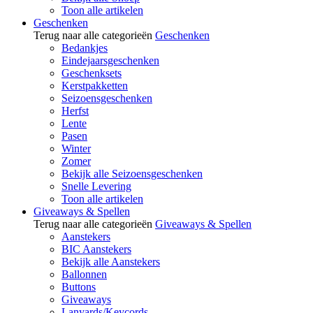
Toon alle artikelen
Geschenken
Terug naar alle categorieën
Geschenken
Bedankjes
Eindejaarsgeschenken
Geschenksets
Kerstpakketten
Seizoensgeschenken
Herfst
Lente
Pasen
Winter
Zomer
Bekijk alle Seizoensgeschenken
Snelle Levering
Toon alle artikelen
Giveaways & Spellen
Terug naar alle categorieën
Giveaways & Spellen
Aanstekers
BIC Aanstekers
Bekijk alle Aanstekers
Ballonnen
Buttons
Giveaways
Lanyards/Keycords