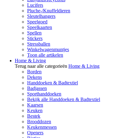
Lucifers
Pluche-/Knuffeldieren
Sleutelhangers
Speelgoed
Speelkaarten
Spellen
Stickers
Stressballen
Winkelwagenmuntjes
Toon alle artikelen
Home & Living
Terug naar alle categorieën
Home & Living
Borden
Dekens
Handdoeken & Badtextiel
Badjassen
Sporthanddoeken
Bekijk alle Handdoeken & Badtextiel
Kaarsen
Keuken
Bestek
Brooddozen
Keukenmessen
Openers