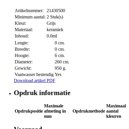
Artikelnummer:
21430500
Minimum aantal:
2 Stuk(s)
Kleur:
Grijs
Materiaal:
keramiek
Inhoud:
0.0ml
Lengte:
0 cm.
Breedte:
0 cm.
Hoogte:
6 cm.
Diameter:
260 cm.
Gewicht:
950 g.
Vaatwasser bestendig
Yes
Download artikel PDF
Opdruk informatie
Maximale
Maximaal
Opdrukpositie
afmeting in
Opdrukmethode
aantal
mm
kleuren