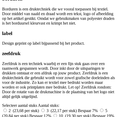
Borduren is een druktechniek die we vooral toepassen bij textiel.
Door middel van naald en draad wordt een tekst, logo of afbeelding
op het artikel gestikt. Omdat we gebruikmaken van polyester draden
is het borduursel kleurvast en krimpt het niet.
label
Design geprint op label bijpassend bij het product.
zeefdruk
Zeefdruk is een techniek waarbij er een fijn stuk gaas over een
raamwerk gespannen wordt. Door inkt door de uitsparingen te
drukken ontstaat er een afdruk op jouw product. Zeefdruk is een
druktechniek die gebruikt wordt voor zowel grafische doeleinden als
voor de industrie. Zo kan er textiel mee bedrukt worden maar
worden er ook printplaten mee bedrukt. Let op! Zeefdruk rondom:
Door de rotatie van de drukmachine is de plaatsing van het logo niet
altijd gelijk uitgelijnd.
Selecteer aantal stuks
Aantal stuks:
2 (23,68 per stuk)
3 (22,17 per stuk)
Bespaar 7%
5
(20,84 per stuk)
Bespaar 12%
10 (19,30 per stuk)
Bespaar 19%