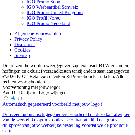
IGO Promo Suomi
IGO Werbeartikel Schweiz
IGO Promo United Kingdom
IGO Profil Norge
IGO Promo Nederland
Algemene Voorwaarden
Privacy Policy
Disclaimer
Cookies
Sitemap
De prijzen die worden weergegeven zijn exclusief BTW en andere
heffingen en exlusief verzendkosten tenzij anders staat aangegeven.
©2026 IGO - Relatiegeschenken & Promotionele artikelen. Alle
rechten voorbehouden.
Voorvertoning met jouw logo!
Aan
Uit
Bekijk nu
Logo wijzigen
Uit
Automatisch gegenereerd voorbeeld met jouw logo
i
Dit is een automatisch gegenereerd voorbeeld en deze kan afwijken
van de werkelijke opdruk opties. Je ontvangt altijd een gratis
drukproef van jouw werkelijke bestelling voordat we de productie
starten.