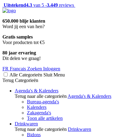
Uitstekend
4.3
van 5 -
3.449
reviews
650.000 blije klanten
Word jij een van hen?
Gratis samples
Voor producten tot €5
80 jaar ervaring
Dit delen we graag!
FR
Français
Zoeken
Inloggen
Alle Categorieën
Sluit
Menu
Terug
Categorieën
Agenda's & Kalenders
Terug naar alle categorieën
Agenda's & Kalenders
Bureau-agenda's
Kalenders
Zakagenda's
Toon alle artikelen
Drinkwaren
Terug naar alle categorieën
Drinkwaren
Bidons