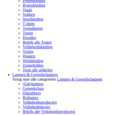
Portemonnees
Regenkleding
Sjaals
Sokken
Sportkleding
T-shirts
Teenslippers
Truien
Hoodies
Bekijk alle Truien
Veiligheidskleding
Vesten
Waaiers
Werkkleding
Zonnebrillen
Toon alle artikelen
Lampen & Gereedschappen
Terug naar alle categorieën
Lampen & Gereedschappen
(Zak)lampen
Gereedschap
IJskrabbers
Rolmaten
Veiligheidsproducten
Veiligheidshesjes
Bekijk alle Veiligheidsproducten