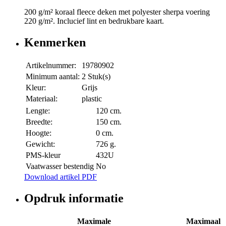
200 g/m² koraal fleece deken met polyester sherpa voering
220 g/m². Inclucief lint en bedrukbare kaart.
Kenmerken
Artikelnummer:
19780902
Minimum aantal:
2 Stuk(s)
Kleur:
Grijs
Materiaal:
plastic
Lengte:
120 cm.
Breedte:
150 cm.
Hoogte:
0 cm.
Gewicht:
726 g.
PMS-kleur
432U
Vaatwasser bestendig
No
Download artikel PDF
Opdruk informatie
Maximale
Maximaal