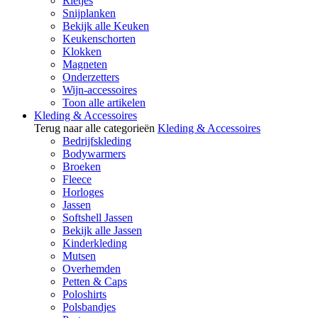
Rietjes
Snijplanken
Bekijk alle Keuken
Keukenschorten
Klokken
Magneten
Onderzetters
Wijn-accessoires
Toon alle artikelen
Kleding & Accessoires
Terug naar alle categorieën
Kleding & Accessoires
Bedrijfskleding
Bodywarmers
Broeken
Fleece
Horloges
Jassen
Softshell Jassen
Bekijk alle Jassen
Kinderkleding
Mutsen
Overhemden
Petten & Caps
Poloshirts
Polsbandjes