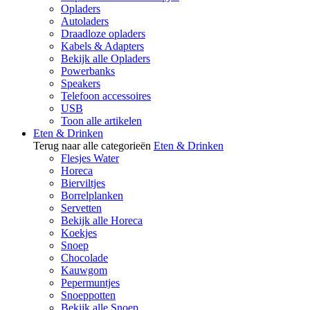
Opladers
Autoladers
Draadloze opladers
Kabels & Adapters
Bekijk alle Opladers
Powerbanks
Speakers
Telefoon accessoires
USB
Toon alle artikelen
Eten & Drinken
Terug naar alle categorieën
Eten & Drinken
Flesjes Water
Horeca
Bierviltjes
Borrelplanken
Servetten
Bekijk alle Horeca
Koekjes
Snoep
Chocolade
Kauwgom
Pepermuntjes
Snoeppotten
Bekijk alle Snoep