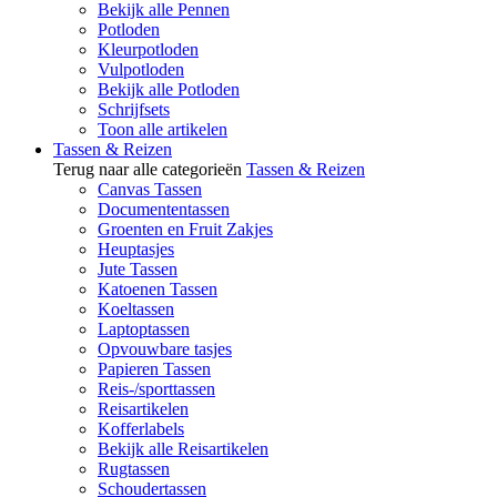
Bekijk alle Pennen
Potloden
Kleurpotloden
Vulpotloden
Bekijk alle Potloden
Schrijfsets
Toon alle artikelen
Tassen & Reizen
Terug naar alle categorieën
Tassen & Reizen
Canvas Tassen
Documententassen
Groenten en Fruit Zakjes
Heuptasjes
Jute Tassen
Katoenen Tassen
Koeltassen
Laptoptassen
Opvouwbare tasjes
Papieren Tassen
Reis-/sporttassen
Reisartikelen
Kofferlabels
Bekijk alle Reisartikelen
Rugtassen
Schoudertassen