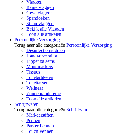
Vlaggen
Baniervlaggen
Gevelvlaggen
Spandoeken
Strandvlaggen
Bekijk alle Vlaggen
Toon alle artikelen
Persoonlijke Verzorging
Terug naar alle categorieën
Persoonlijke Verzorging
Desinfectiemiddelen
Handverzorging
Lippenbalsems
Mondmaskers
Tissues
Toiletartikelen
Toilettassen
Wellness
Zonnebrandcrème
Toon alle artikelen
Schrijfwaren
Terug naar alle categorieën
Schrijfwaren
Markeerstiften
Pennen
Parker Pennen
Touch Pennen