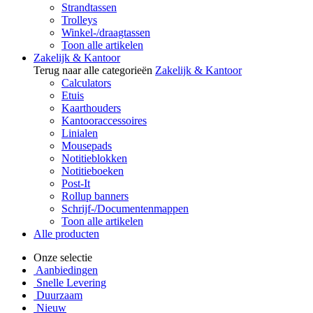
Strandtassen
Trolleys
Winkel-/draagtassen
Toon alle artikelen
Zakelijk & Kantoor
Terug naar alle categorieën
Zakelijk & Kantoor
Calculators
Etuis
Kaarthouders
Kantooraccessoires
Linialen
Mousepads
Notitieblokken
Notitieboeken
Post-It
Rollup banners
Schrijf-/Documentenmappen
Toon alle artikelen
Alle producten
Onze selectie
Aanbiedingen
Snelle Levering
Duurzaam
Nieuw