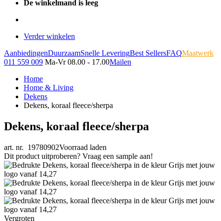
De winkelmand is leeg
Verder winkelen
Aanbiedingen
Duurzaam
Snelle Levering
Best Sellers
FAQ
Maatwerk
011 559 009
Ma-Vr 08.00 - 17.00
Mailen
Home
Home & Living
Dekens
Dekens, koraal fleece/sherpa
Dekens, koraal fleece/sherpa
art. nr. 19780902
Voorraad laden
Dit product uitproberen? Vraag een sample aan!
Vergroten