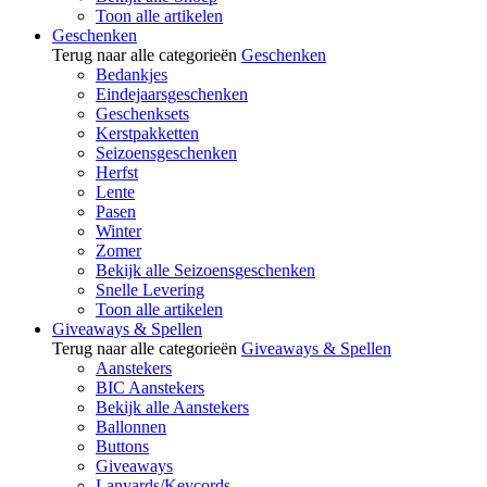
Toon alle artikelen
Geschenken
Terug naar alle categorieën
Geschenken
Bedankjes
Eindejaarsgeschenken
Geschenksets
Kerstpakketten
Seizoensgeschenken
Herfst
Lente
Pasen
Winter
Zomer
Bekijk alle Seizoensgeschenken
Snelle Levering
Toon alle artikelen
Giveaways & Spellen
Terug naar alle categorieën
Giveaways & Spellen
Aanstekers
BIC Aanstekers
Bekijk alle Aanstekers
Ballonnen
Buttons
Giveaways
Lanyards/Keycords