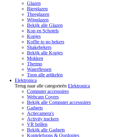
Glazen
Bierglazen
Theeglazen
Wijnglazen
Bekijk alle Glazen
Kop en Schotels
Kopjes
Koffie to go bekers
Shakebekers
Bekijk alle Kopjes
Mokken
Thermo
Waterflessen
Toon alle artikelen
Elektronica
Terug naar alle categorieën
Elektronica
Computer accessoires
Webcam Covers
Bekijk alle Computer accessoires
Gadgets
Actiecamera's
Activity trackers
VR brillen
Bekijk alle Gadgets
Koptelefoons & Oordopjes