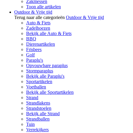
Zakmessen
Toon alle artikelen
Outdoor & Vrije tijd
Terug naar alle categorieën
Outdoor & Vrije tijd
Auto & Fiets
Zadelhoezen
Bekijk alle Auto & Fiets
BBQ
Dierenartikelen
Frisbees
Golf
Paraplu's
Opvouwbare paraplus
Stormparaplus
Bekijk alle Paraplu's
Sportartikelen
Voetballen
Bekijk alle Sportartikelen
Strand
Strandlakens
Strandstoelen
Bekijk alle Strand
Strandballen
Tuin
Verrekijkers