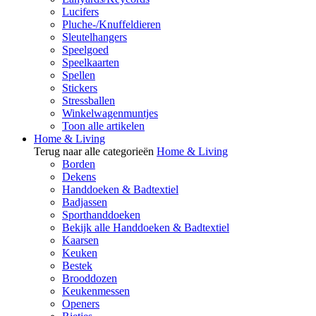
Lucifers
Pluche-/Knuffeldieren
Sleutelhangers
Speelgoed
Speelkaarten
Spellen
Stickers
Stressballen
Winkelwagenmuntjes
Toon alle artikelen
Home & Living
Terug naar alle categorieën
Home & Living
Borden
Dekens
Handdoeken & Badtextiel
Badjassen
Sporthanddoeken
Bekijk alle Handdoeken & Badtextiel
Kaarsen
Keuken
Bestek
Brooddozen
Keukenmessen
Openers