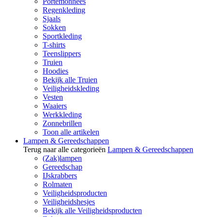
Portemonnees
Regenkleding
Sjaals
Sokken
Sportkleding
T-shirts
Teenslippers
Truien
Hoodies
Bekijk alle Truien
Veiligheidskleding
Vesten
Waaiers
Werkkleding
Zonnebrillen
Toon alle artikelen
Lampen & Gereedschappen
Terug naar alle categorieën
Lampen & Gereedschappen
(Zak)lampen
Gereedschap
IJskrabbers
Rolmaten
Veiligheidsproducten
Veiligheidshesjes
Bekijk alle Veiligheidsproducten