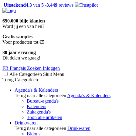
Uitstekend
4.3
van 5 -
3.449
reviews
650.000 blije klanten
Word jij een van hen?
Gratis samples
Voor producten tot €5
80 jaar ervaring
Dit delen we graag!
FR
Français
Zoeken
Inloggen
Alle Categorieën
Sluit
Menu
Terug
Categorieën
Agenda's & Kalenders
Terug naar alle categorieën
Agenda's & Kalenders
Bureau-agenda's
Kalenders
Zakagenda's
Toon alle artikelen
Drinkwaren
Terug naar alle categorieën
Drinkwaren
Bidons