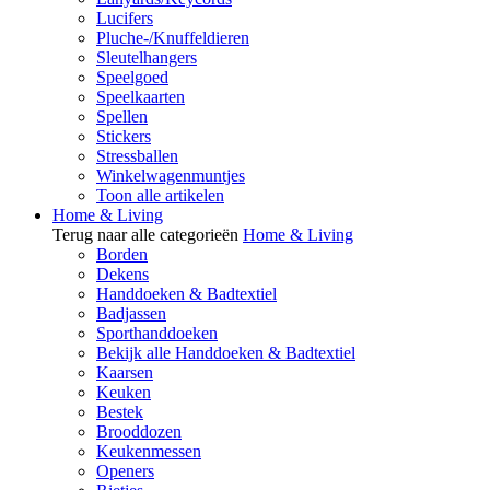
Lucifers
Pluche-/Knuffeldieren
Sleutelhangers
Speelgoed
Speelkaarten
Spellen
Stickers
Stressballen
Winkelwagenmuntjes
Toon alle artikelen
Home & Living
Terug naar alle categorieën
Home & Living
Borden
Dekens
Handdoeken & Badtextiel
Badjassen
Sporthanddoeken
Bekijk alle Handdoeken & Badtextiel
Kaarsen
Keuken
Bestek
Brooddozen
Keukenmessen
Openers