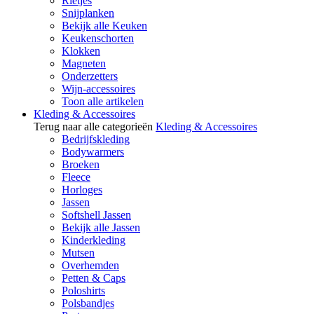
Rietjes
Snijplanken
Bekijk alle Keuken
Keukenschorten
Klokken
Magneten
Onderzetters
Wijn-accessoires
Toon alle artikelen
Kleding & Accessoires
Terug naar alle categorieën
Kleding & Accessoires
Bedrijfskleding
Bodywarmers
Broeken
Fleece
Horloges
Jassen
Softshell Jassen
Bekijk alle Jassen
Kinderkleding
Mutsen
Overhemden
Petten & Caps
Poloshirts
Polsbandjes