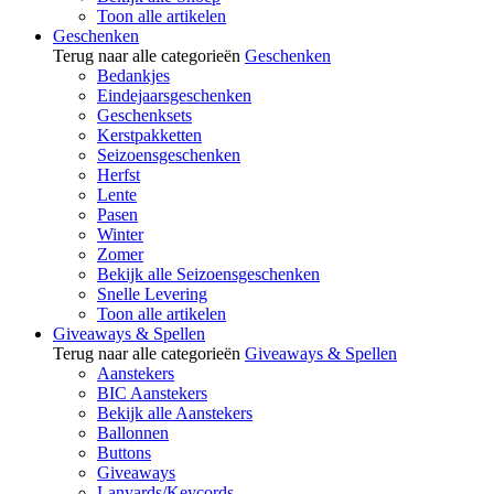
Toon alle artikelen
Geschenken
Terug naar alle categorieën
Geschenken
Bedankjes
Eindejaarsgeschenken
Geschenksets
Kerstpakketten
Seizoensgeschenken
Herfst
Lente
Pasen
Winter
Zomer
Bekijk alle Seizoensgeschenken
Snelle Levering
Toon alle artikelen
Giveaways & Spellen
Terug naar alle categorieën
Giveaways & Spellen
Aanstekers
BIC Aanstekers
Bekijk alle Aanstekers
Ballonnen
Buttons
Giveaways
Lanyards/Keycords