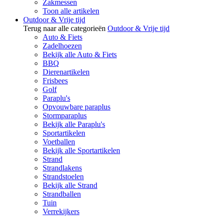
Zakmessen
Toon alle artikelen
Outdoor & Vrije tijd
Terug naar alle categorieën
Outdoor & Vrije tijd
Auto & Fiets
Zadelhoezen
Bekijk alle Auto & Fiets
BBQ
Dierenartikelen
Frisbees
Golf
Paraplu's
Opvouwbare paraplus
Stormparaplus
Bekijk alle Paraplu's
Sportartikelen
Voetballen
Bekijk alle Sportartikelen
Strand
Strandlakens
Strandstoelen
Bekijk alle Strand
Strandballen
Tuin
Verrekijkers