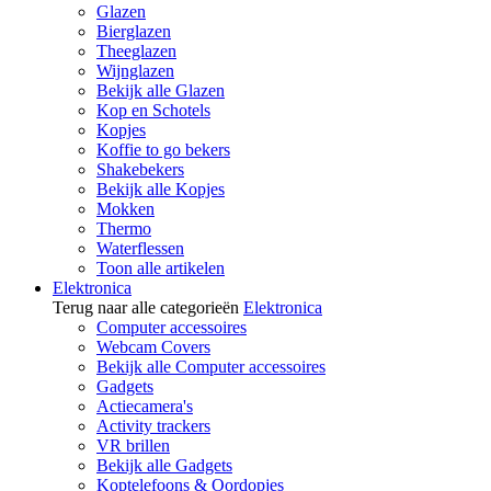
Glazen
Bierglazen
Theeglazen
Wijnglazen
Bekijk alle Glazen
Kop en Schotels
Kopjes
Koffie to go bekers
Shakebekers
Bekijk alle Kopjes
Mokken
Thermo
Waterflessen
Toon alle artikelen
Elektronica
Terug naar alle categorieën
Elektronica
Computer accessoires
Webcam Covers
Bekijk alle Computer accessoires
Gadgets
Actiecamera's
Activity trackers
VR brillen
Bekijk alle Gadgets
Koptelefoons & Oordopjes