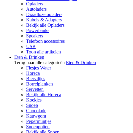
Opladers
Autoladers
Draadloze opladers
Kabels & Adapters
Bekijk alle Opladers
Powerbanks
Speakers
Telefoon accessoires
USB
Toon alle artikelen
Eten & Drinken
Terug naar alle categorieën
Eten & Drinken
Flesjes Water
Horeca
Bierviltjes
Borrelplanken
Servetten
Bekijk alle Horeca
Koekjes
Snoep
Chocolade
Kauwgom
Pepermuntjes
Snoeppotten
Bekijk alle Snoep