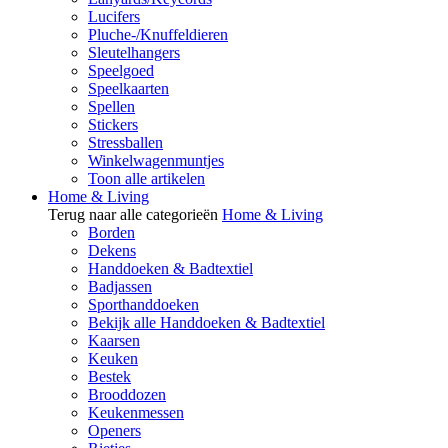
Lucifers
Pluche-/Knuffeldieren
Sleutelhangers
Speelgoed
Speelkaarten
Spellen
Stickers
Stressballen
Winkelwagenmuntjes
Toon alle artikelen
Home & Living
Terug naar alle categorieën
Home & Living
Borden
Dekens
Handdoeken & Badtextiel
Badjassen
Sporthanddoeken
Bekijk alle Handdoeken & Badtextiel
Kaarsen
Keuken
Bestek
Brooddozen
Keukenmessen
Openers