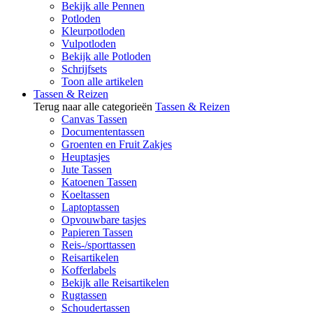
Bekijk alle Pennen
Potloden
Kleurpotloden
Vulpotloden
Bekijk alle Potloden
Schrijfsets
Toon alle artikelen
Tassen & Reizen
Terug naar alle categorieën
Tassen & Reizen
Canvas Tassen
Documententassen
Groenten en Fruit Zakjes
Heuptasjes
Jute Tassen
Katoenen Tassen
Koeltassen
Laptoptassen
Opvouwbare tasjes
Papieren Tassen
Reis-/sporttassen
Reisartikelen
Kofferlabels
Bekijk alle Reisartikelen
Rugtassen
Schoudertassen