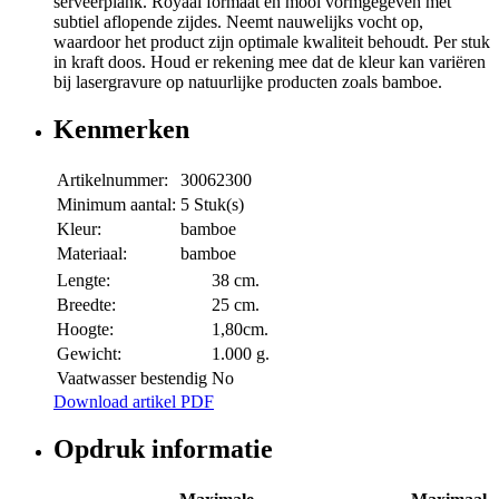
serveerplank. Royaal formaat en mooi vormgegeven met
subtiel aflopende zijdes. Neemt nauwelijks vocht op,
waardoor het product zijn optimale kwaliteit behoudt. Per stuk
in kraft doos. Houd er rekening mee dat de kleur kan variëren
bij lasergravure op natuurlijke producten zoals bamboe.
Kenmerken
Artikelnummer:
30062300
Minimum aantal:
5 Stuk(s)
Kleur:
bamboe
Materiaal:
bamboe
Lengte:
38 cm.
Breedte:
25 cm.
Hoogte:
1,80cm.
Gewicht:
1.000 g.
Vaatwasser bestendig
No
Download artikel PDF
Opdruk informatie