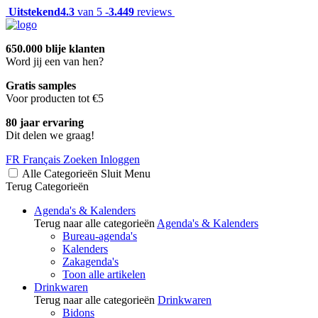
Uitstekend
4.3
van 5 -
3.449
reviews
650.000 blije klanten
Word jij een van hen?
Gratis samples
Voor producten tot €5
80 jaar ervaring
Dit delen we graag!
FR
Français
Zoeken
Inloggen
Alle Categorieën
Sluit
Menu
Terug
Categorieën
Agenda's & Kalenders
Terug naar alle categorieën
Agenda's & Kalenders
Bureau-agenda's
Kalenders
Zakagenda's
Toon alle artikelen
Drinkwaren
Terug naar alle categorieën
Drinkwaren
Bidons