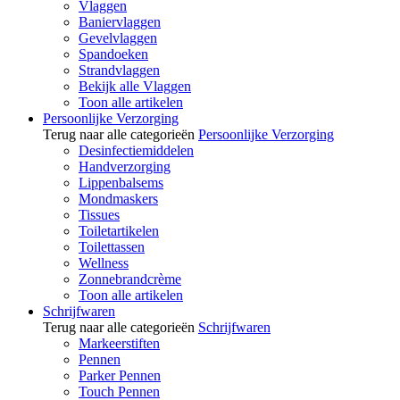
Vlaggen
Baniervlaggen
Gevelvlaggen
Spandoeken
Strandvlaggen
Bekijk alle Vlaggen
Toon alle artikelen
Persoonlijke Verzorging
Terug naar alle categorieën
Persoonlijke Verzorging
Desinfectiemiddelen
Handverzorging
Lippenbalsems
Mondmaskers
Tissues
Toiletartikelen
Toilettassen
Wellness
Zonnebrandcrème
Toon alle artikelen
Schrijfwaren
Terug naar alle categorieën
Schrijfwaren
Markeerstiften
Pennen
Parker Pennen
Touch Pennen