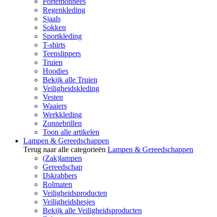
Portemonnees
Regenkleding
Sjaals
Sokken
Sportkleding
T-shirts
Teenslippers
Truien
Hoodies
Bekijk alle Truien
Veiligheidskleding
Vesten
Waaiers
Werkkleding
Zonnebrillen
Toon alle artikelen
Lampen & Gereedschappen
Terug naar alle categorieën
Lampen & Gereedschappen
(Zak)lampen
Gereedschap
IJskrabbers
Rolmaten
Veiligheidsproducten
Veiligheidshesjes
Bekijk alle Veiligheidsproducten