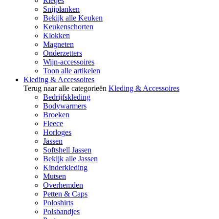
Rietjes
Snijplanken
Bekijk alle Keuken
Keukenschorten
Klokken
Magneten
Onderzetters
Wijn-accessoires
Toon alle artikelen
Kleding & Accessoires
Terug naar alle categorieën
Kleding & Accessoires
Bedrijfskleding
Bodywarmers
Broeken
Fleece
Horloges
Jassen
Softshell Jassen
Bekijk alle Jassen
Kinderkleding
Mutsen
Overhemden
Petten & Caps
Poloshirts
Polsbandjes