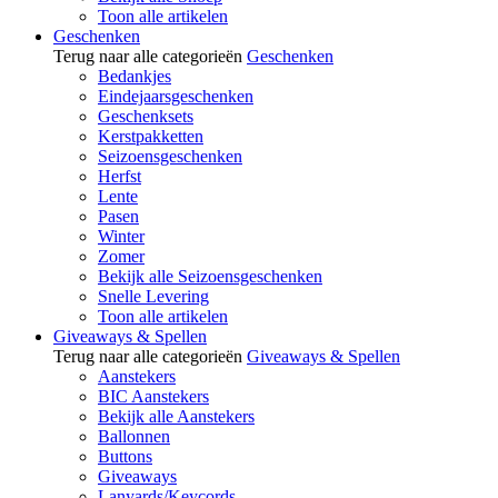
Toon alle artikelen
Geschenken
Terug naar alle categorieën
Geschenken
Bedankjes
Eindejaarsgeschenken
Geschenksets
Kerstpakketten
Seizoensgeschenken
Herfst
Lente
Pasen
Winter
Zomer
Bekijk alle Seizoensgeschenken
Snelle Levering
Toon alle artikelen
Giveaways & Spellen
Terug naar alle categorieën
Giveaways & Spellen
Aanstekers
BIC Aanstekers
Bekijk alle Aanstekers
Ballonnen
Buttons
Giveaways
Lanyards/Keycords