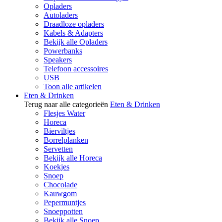
Opladers
Autoladers
Draadloze opladers
Kabels & Adapters
Bekijk alle Opladers
Powerbanks
Speakers
Telefoon accessoires
USB
Toon alle artikelen
Eten & Drinken
Terug naar alle categorieën
Eten & Drinken
Flesjes Water
Horeca
Bierviltjes
Borrelplanken
Servetten
Bekijk alle Horeca
Koekjes
Snoep
Chocolade
Kauwgom
Pepermuntjes
Snoeppotten
Bekijk alle Snoep