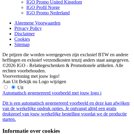
IGO Promo United Kingdom
IGO Profil Norge
IGO Promo Nederland
Algemene Voorwaarden
Privacy Policy
Disclaimer
Cookies
Sitemap
De prijzen die worden weergegeven zijn exclusief BTW en andere
heffingen en exlusief verzendkosten tenzij anders staat aangegeven.
©2026 IGO - Relatiegeschenken & Promotionele artikelen. Alle
rechten voorbehouden.
Voorvertoning met jouw logo!
Aan
Uit
Bekijk nu
Logo wijzigen
Uit
Automatisch gegenereerd voorbeeld met jouw logo
i
Dit is een automatisch gegenereerd voorbeeld en deze kan afwijken
van de werkelijke opdruk opties. Je ontvangt altijd een gratis
drukproef van jouw werkelijke bestelling voordat we de productie
starten.
Informatie over cookies