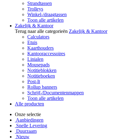
Strandtassen
Trolleys
Winkel-/draagtassen
Toon alle artikelen
Zakelijk & Kantoor
Terug naar alle categorieën
Zakelijk & Kantoor
Calculators
Etuis
Kaarthouders
Kantooraccessoires
Linialen
Mousepads
Notitieblokken
Notitieboeken
Post-It
Rollup banners
Schrijf-/Documentenmappen
Toon alle artikelen
Alle producten
Onze selectie
Aanbiedingen
Snelle Levering
Duurzaam
Nieuw