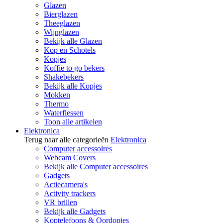
Glazen
Bierglazen
Theeglazen
Wijnglazen
Bekijk alle Glazen
Kop en Schotels
Kopjes
Koffie to go bekers
Shakebekers
Bekijk alle Kopjes
Mokken
Thermo
Waterflessen
Toon alle artikelen
Elektronica
Terug naar alle categorieën
Elektronica
Computer accessoires
Webcam Covers
Bekijk alle Computer accessoires
Gadgets
Actiecamera's
Activity trackers
VR brillen
Bekijk alle Gadgets
Koptelefoons & Oordopjes