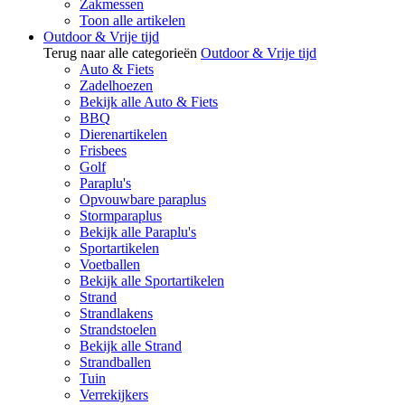
Zakmessen
Toon alle artikelen
Outdoor & Vrije tijd
Terug naar alle categorieën
Outdoor & Vrije tijd
Auto & Fiets
Zadelhoezen
Bekijk alle Auto & Fiets
BBQ
Dierenartikelen
Frisbees
Golf
Paraplu's
Opvouwbare paraplus
Stormparaplus
Bekijk alle Paraplu's
Sportartikelen
Voetballen
Bekijk alle Sportartikelen
Strand
Strandlakens
Strandstoelen
Bekijk alle Strand
Strandballen
Tuin
Verrekijkers