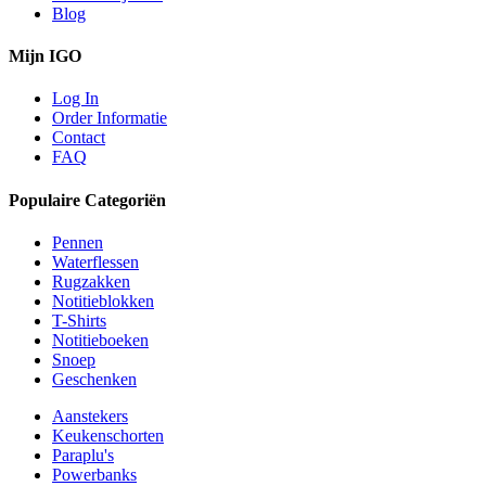
Blog
Mijn IGO
Log In
Order Informatie
Contact
FAQ
Populaire Categoriën
Pennen
Waterflessen
Rugzakken
Notitieblokken
T-Shirts
Notitieboeken
Snoep
Geschenken
Aanstekers
Keukenschorten
Paraplu's
Powerbanks