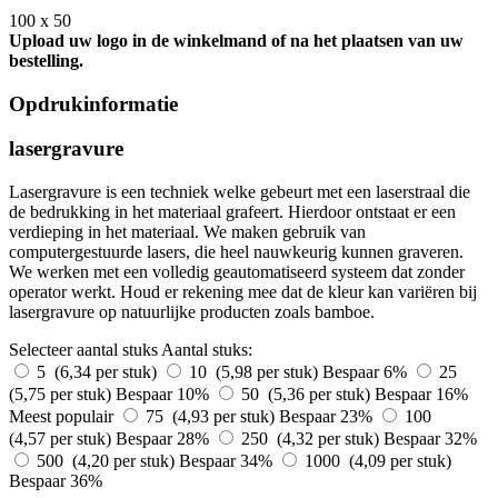
100 x 50
Upload uw logo in de winkelmand of na het plaatsen van uw
bestelling.
Opdrukinformatie
lasergravure
Lasergravure is een techniek welke gebeurt met een laserstraal die
de bedrukking in het materiaal grafeert. Hierdoor ontstaat er een
verdieping in het materiaal. We maken gebruik van
computergestuurde lasers, die heel nauwkeurig kunnen graveren.
We werken met een volledig geautomatiseerd systeem dat zonder
operator werkt. Houd er rekening mee dat de kleur kan variëren bij
lasergravure op natuurlijke producten zoals bamboe.
Selecteer aantal stuks
Aantal stuks:
5 (6,34 per stuk)
10 (5,98 per stuk)
Bespaar 6%
25
(5,75 per stuk)
Bespaar 10%
50 (5,36 per stuk)
Bespaar 16%
Meest populair
75 (4,93 per stuk)
Bespaar 23%
100
(4,57 per stuk)
Bespaar 28%
250 (4,32 per stuk)
Bespaar 32%
500 (4,20 per stuk)
Bespaar 34%
1000 (4,09 per stuk)
Bespaar 36%