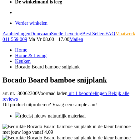
De winkelmand is leeg
Verder winkelen
Aanbiedingen
Duurzaam
Snelle Levering
Best Sellers
FAQ
Maatwerk
011 559 009
Ma-Vr 08.00 - 17.00
Mailen
Home
Home & Living
Keuken
Bocado Board bamboe snijplank
Bocado Board bamboe snijplank
art. nr. 30062300
Voorraad laden
uit 1 beoordelingen
Bekijk alle
reviews
Dit product uitproberen? Vraag een sample aan!
(deels) nieuw natuurlijk materiaal