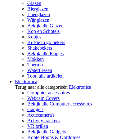
Glazen
Bierglazen
Theeglazen
Wijnglazen
Bekijk alle Glazen
Kop en Schotels
Kopjes
Koffie to go bekers
Shakebekers
Bekijk alle Kopjes
Mokken
Thermo
Waterflessen
Toon alle artikelen
Elektronica
Terug naar alle categorieën
Elektronica
Computer accessoires
Webcam Covers
Bekijk alle Computer accessoires
Gadgets
Actiecamera's
Activity trackers
VR brillen
Bekijk alle Gadgets
Koptelefoons & Oordopjes