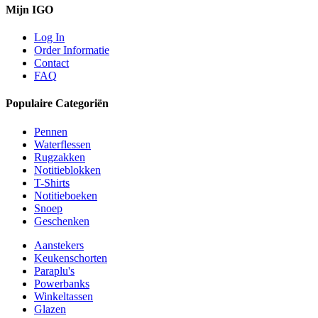
Mijn IGO
Log In
Order Informatie
Contact
FAQ
Populaire Categoriën
Pennen
Waterflessen
Rugzakken
Notitieblokken
T-Shirts
Notitieboeken
Snoep
Geschenken
Aanstekers
Keukenschorten
Paraplu's
Powerbanks
Winkeltassen
Glazen