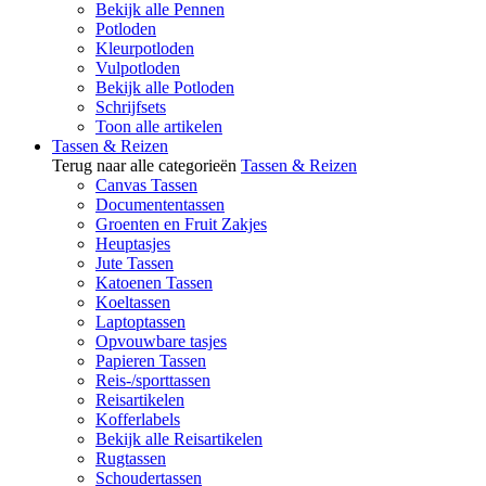
Bekijk alle Pennen
Potloden
Kleurpotloden
Vulpotloden
Bekijk alle Potloden
Schrijfsets
Toon alle artikelen
Tassen & Reizen
Terug naar alle categorieën
Tassen & Reizen
Canvas Tassen
Documententassen
Groenten en Fruit Zakjes
Heuptasjes
Jute Tassen
Katoenen Tassen
Koeltassen
Laptoptassen
Opvouwbare tasjes
Papieren Tassen
Reis-/sporttassen
Reisartikelen
Kofferlabels
Bekijk alle Reisartikelen
Rugtassen
Schoudertassen