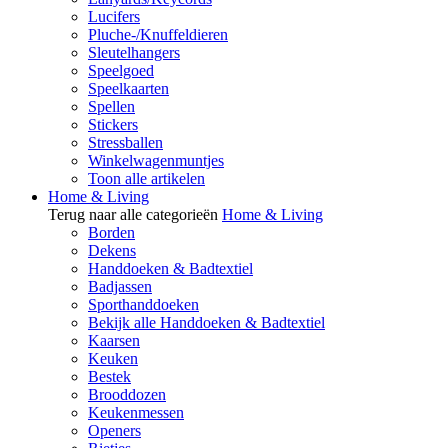
Lucifers
Pluche-/Knuffeldieren
Sleutelhangers
Speelgoed
Speelkaarten
Spellen
Stickers
Stressballen
Winkelwagenmuntjes
Toon alle artikelen
Home & Living
Terug naar alle categorieën
Home & Living
Borden
Dekens
Handdoeken & Badtextiel
Badjassen
Sporthanddoeken
Bekijk alle Handdoeken & Badtextiel
Kaarsen
Keuken
Bestek
Brooddozen
Keukenmessen
Openers