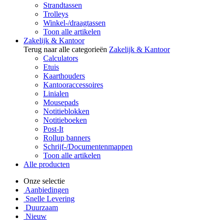
Strandtassen
Trolleys
Winkel-/draagtassen
Toon alle artikelen
Zakelijk & Kantoor
Terug naar alle categorieën
Zakelijk & Kantoor
Calculators
Etuis
Kaarthouders
Kantooraccessoires
Linialen
Mousepads
Notitieblokken
Notitieboeken
Post-It
Rollup banners
Schrijf-/Documentenmappen
Toon alle artikelen
Alle producten
Onze selectie
Aanbiedingen
Snelle Levering
Duurzaam
Nieuw