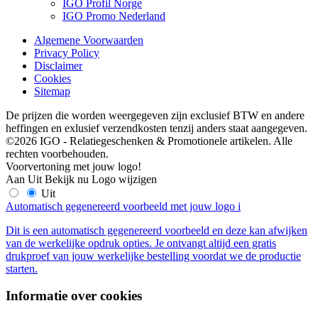
IGO Profil Norge
IGO Promo Nederland
Algemene Voorwaarden
Privacy Policy
Disclaimer
Cookies
Sitemap
De prijzen die worden weergegeven zijn exclusief BTW en andere
heffingen en exlusief verzendkosten tenzij anders staat aangegeven.
©2026 IGO - Relatiegeschenken & Promotionele artikelen. Alle
rechten voorbehouden.
Voorvertoning met jouw logo!
Aan
Uit
Bekijk nu
Logo wijzigen
Uit
Automatisch gegenereerd voorbeeld met jouw logo
i
Dit is een automatisch gegenereerd voorbeeld en deze kan afwijken
van de werkelijke opdruk opties. Je ontvangt altijd een gratis
drukproef van jouw werkelijke bestelling voordat we de productie
starten.
Informatie over cookies