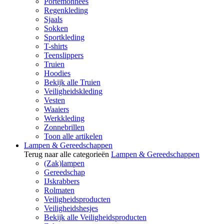
Portemonnees
Regenkleding
Sjaals
Sokken
Sportkleding
T-shirts
Teenslippers
Truien
Hoodies
Bekijk alle Truien
Veiligheidskleding
Vesten
Waaiers
Werkkleding
Zonnebrillen
Toon alle artikelen
Lampen & Gereedschappen
Terug naar alle categorieën
Lampen & Gereedschappen
(Zak)lampen
Gereedschap
IJskrabbers
Rolmaten
Veiligheidsproducten
Veiligheidshesjes
Bekijk alle Veiligheidsproducten