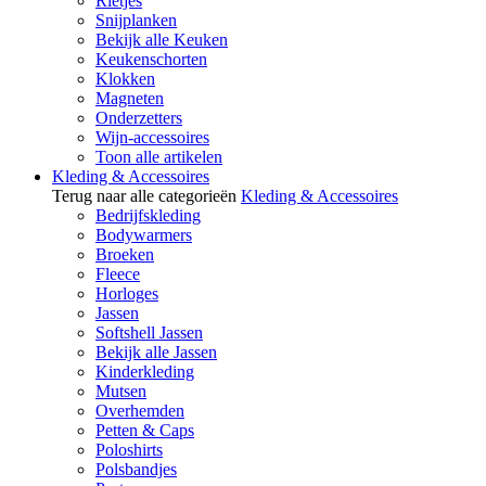
Rietjes
Snijplanken
Bekijk alle Keuken
Keukenschorten
Klokken
Magneten
Onderzetters
Wijn-accessoires
Toon alle artikelen
Kleding & Accessoires
Terug naar alle categorieën
Kleding & Accessoires
Bedrijfskleding
Bodywarmers
Broeken
Fleece
Horloges
Jassen
Softshell Jassen
Bekijk alle Jassen
Kinderkleding
Mutsen
Overhemden
Petten & Caps
Poloshirts
Polsbandjes