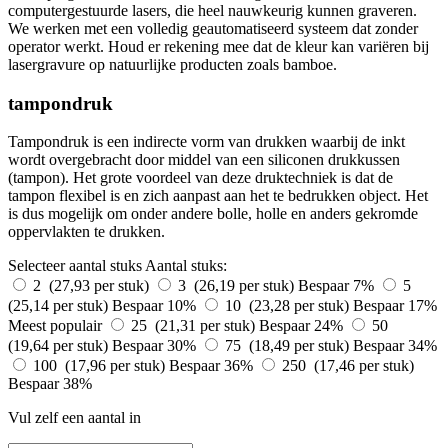
computergestuurde lasers, die heel nauwkeurig kunnen graveren.
We werken met een volledig geautomatiseerd systeem dat zonder
operator werkt. Houd er rekening mee dat de kleur kan variëren bij
lasergravure op natuurlijke producten zoals bamboe.
tampondruk
Tampondruk is een indirecte vorm van drukken waarbij de inkt
wordt overgebracht door middel van een siliconen drukkussen
(tampon). Het grote voordeel van deze druktechniek is dat de
tampon flexibel is en zich aanpast aan het te bedrukken object. Het
is dus mogelijk om onder andere bolle, holle en anders gekromde
oppervlakten te drukken.
Selecteer aantal stuks
Aantal stuks:
2 (27,93 per stuk)
3 (26,19 per stuk)
Bespaar 7%
5
(25,14 per stuk)
Bespaar 10%
10 (23,28 per stuk)
Bespaar 17%
Meest populair
25 (21,31 per stuk)
Bespaar 24%
50
(19,64 per stuk)
Bespaar 30%
75 (18,49 per stuk)
Bespaar 34%
100 (17,96 per stuk)
Bespaar 36%
250 (17,46 per stuk)
Bespaar 38%
Vul zelf een aantal in