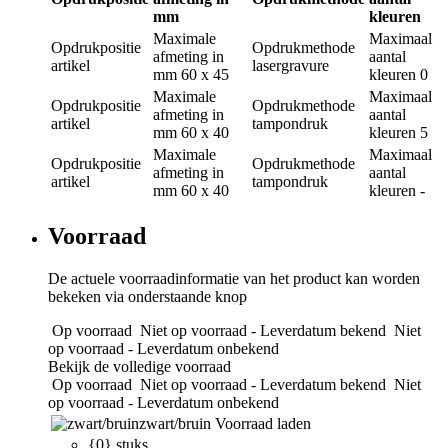
mm
kleuren
Maximale
Maximaal
Opdrukpositie
Opdrukmethode
afmeting in
aantal
artikel
lasergravure
mm
60 x 45
kleuren
0
Maximale
Maximaal
Opdrukpositie
Opdrukmethode
afmeting in
aantal
artikel
tampondruk
mm
60 x 40
kleuren
5
Maximale
Maximaal
Opdrukpositie
Opdrukmethode
afmeting in
aantal
artikel
tampondruk
mm
60 x 40
kleuren
-
Voorraad
De actuele voorraadinformatie van het product kan worden
bekeken via onderstaande knop
Op voorraad
Niet op voorraad - Leverdatum bekend
Niet
op voorraad - Leverdatum onbekend
Bekijk de volledige voorraad
Op voorraad
Niet op voorraad - Leverdatum bekend
Niet
op voorraad - Leverdatum onbekend
zwart/bruin
Voorraad laden
{0} stuks