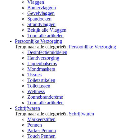
Vlaggen
Baniervlaggen
Gevelvlaggen
Spandoeken
Strandvlaggen
Bekijk alle Vlaggen
Toon alle artikelen
Persoonlijke Verzorging
Terug naar alle categorieën
Persoonlijke Verzorging
Desinfectiemiddelen
Handverzorging
Lippenbalsems
Mondmaskers
Tissues
Toiletartikelen
Toilettassen
Wellness
Zonnebrandcrème
Toon alle artikelen
Schrijfwaren
Terug naar alle categorieën
Schrijfwaren
Markeerstiften
Pennen
Parker Pennen
Touch Pennen