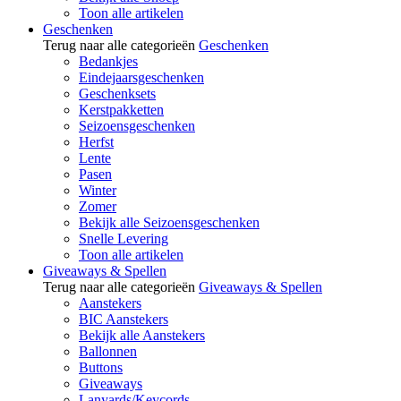
Toon alle artikelen
Geschenken
Terug naar alle categorieën
Geschenken
Bedankjes
Eindejaarsgeschenken
Geschenksets
Kerstpakketten
Seizoensgeschenken
Herfst
Lente
Pasen
Winter
Zomer
Bekijk alle Seizoensgeschenken
Snelle Levering
Toon alle artikelen
Giveaways & Spellen
Terug naar alle categorieën
Giveaways & Spellen
Aanstekers
BIC Aanstekers
Bekijk alle Aanstekers
Ballonnen
Buttons
Giveaways
Lanyards/Keycords