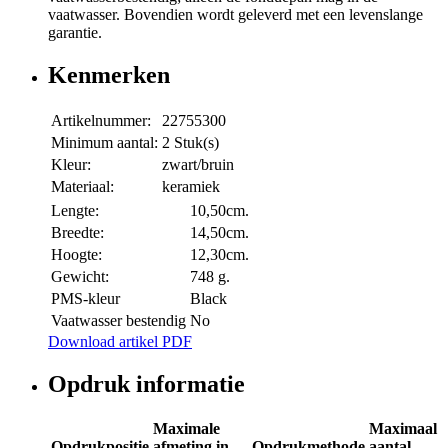
vaatwasser. Bovendien wordt geleverd met een levenslange
garantie.
Kenmerken
Artikelnummer:
22755300
Minimum aantal:
2 Stuk(s)
Kleur:
zwart/bruin
Materiaal:
keramiek
Lengte:
10,50cm.
Breedte:
14,50cm.
Hoogte:
12,30cm.
Gewicht:
748 g.
PMS-kleur
Black
Vaatwasser bestendig
No
Download artikel PDF
Opdruk informatie
Maximale
Maximaal
Opdrukpositie
afmeting in
Opdrukmethode
aantal