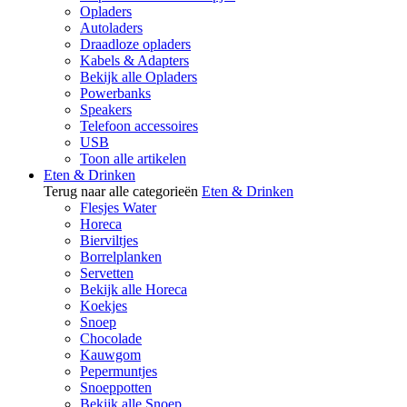
Opladers
Autoladers
Draadloze opladers
Kabels & Adapters
Bekijk alle Opladers
Powerbanks
Speakers
Telefoon accessoires
USB
Toon alle artikelen
Eten & Drinken
Terug naar alle categorieën
Eten & Drinken
Flesjes Water
Horeca
Bierviltjes
Borrelplanken
Servetten
Bekijk alle Horeca
Koekjes
Snoep
Chocolade
Kauwgom
Pepermuntjes
Snoeppotten
Bekijk alle Snoep