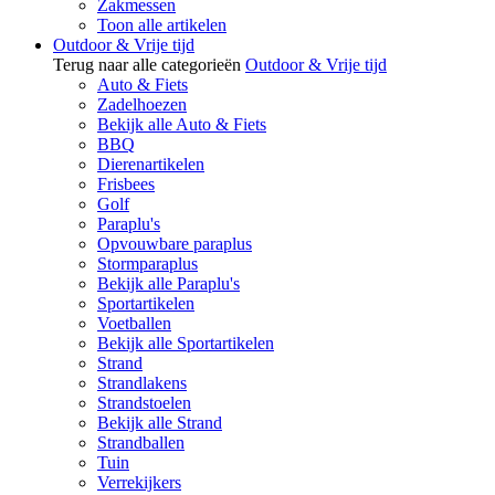
Zakmessen
Toon alle artikelen
Outdoor & Vrije tijd
Terug naar alle categorieën
Outdoor & Vrije tijd
Auto & Fiets
Zadelhoezen
Bekijk alle Auto & Fiets
BBQ
Dierenartikelen
Frisbees
Golf
Paraplu's
Opvouwbare paraplus
Stormparaplus
Bekijk alle Paraplu's
Sportartikelen
Voetballen
Bekijk alle Sportartikelen
Strand
Strandlakens
Strandstoelen
Bekijk alle Strand
Strandballen
Tuin
Verrekijkers