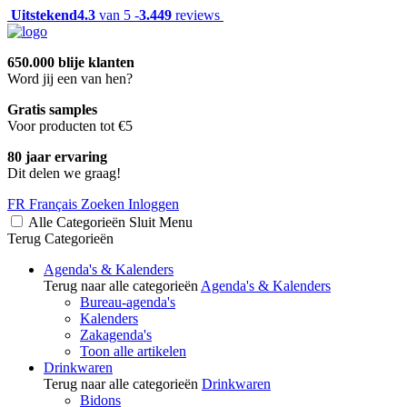
Uitstekend
4.3
van 5 -
3.449
reviews
650.000 blije klanten
Word jij een van hen?
Gratis samples
Voor producten tot €5
80 jaar ervaring
Dit delen we graag!
FR
Français
Zoeken
Inloggen
Alle Categorieën
Sluit
Menu
Terug
Categorieën
Agenda's & Kalenders
Terug naar alle categorieën
Agenda's & Kalenders
Bureau-agenda's
Kalenders
Zakagenda's
Toon alle artikelen
Drinkwaren
Terug naar alle categorieën
Drinkwaren
Bidons