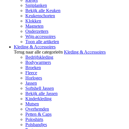
Rietjes
Snijplanken
Bekijk alle Keuken
Keukenschorten
Klokken
Magneten
Onderzetters
Wijn-accessoires
Toon alle artikelen
Kleding & Accessoires
Terug naar alle categorieën
Kleding & Accessoires
Bedrijfskleding
Bodywarmers
Broeken
Fleece
Horloges
Jassen
Softshell Jassen
Bekijk alle Jassen
Kinderkleding
Mutsen
Overhemden
Petten & Caps
Poloshirts
Polsbandjes