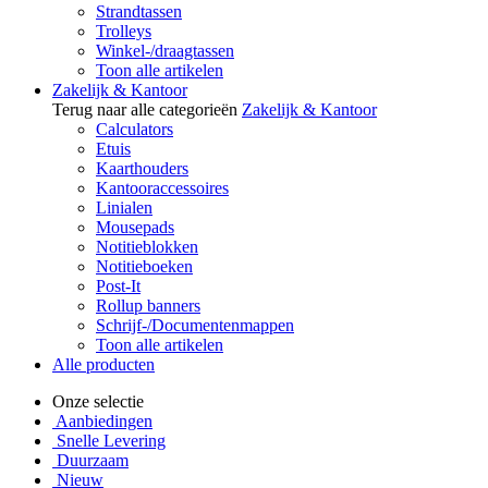
Strandtassen
Trolleys
Winkel-/draagtassen
Toon alle artikelen
Zakelijk & Kantoor
Terug naar alle categorieën
Zakelijk & Kantoor
Calculators
Etuis
Kaarthouders
Kantooraccessoires
Linialen
Mousepads
Notitieblokken
Notitieboeken
Post-It
Rollup banners
Schrijf-/Documentenmappen
Toon alle artikelen
Alle producten
Onze selectie
Aanbiedingen
Snelle Levering
Duurzaam
Nieuw