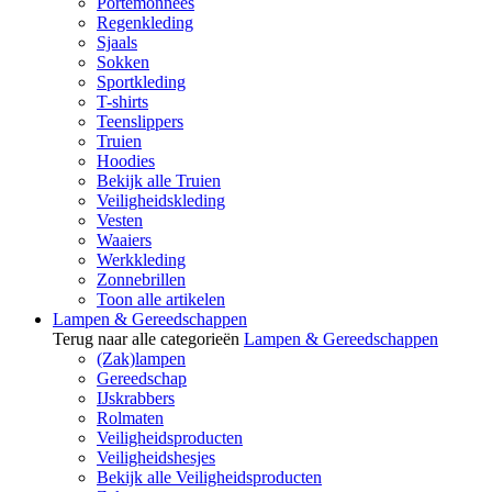
Portemonnees
Regenkleding
Sjaals
Sokken
Sportkleding
T-shirts
Teenslippers
Truien
Hoodies
Bekijk alle Truien
Veiligheidskleding
Vesten
Waaiers
Werkkleding
Zonnebrillen
Toon alle artikelen
Lampen & Gereedschappen
Terug naar alle categorieën
Lampen & Gereedschappen
(Zak)lampen
Gereedschap
IJskrabbers
Rolmaten
Veiligheidsproducten
Veiligheidshesjes
Bekijk alle Veiligheidsproducten