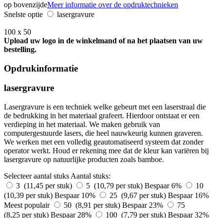
op bovenzijde
Meer informatie over de opdruktechnieken
Snelste optie
lasergravure
100 x 50
Upload uw logo in de winkelmand of na het plaatsen van uw
bestelling.
Opdrukinformatie
lasergravure
Lasergravure is een techniek welke gebeurt met een laserstraal die
de bedrukking in het materiaal grafeert. Hierdoor ontstaat er een
verdieping in het materiaal. We maken gebruik van
computergestuurde lasers, die heel nauwkeurig kunnen graveren.
We werken met een volledig geautomatiseerd systeem dat zonder
operator werkt. Houd er rekening mee dat de kleur kan variëren bij
lasergravure op natuurlijke producten zoals bamboe.
Selecteer aantal stuks
Aantal stuks:
3 (11,45 per stuk)
5 (10,79 per stuk)
Bespaar 6%
10
(10,39 per stuk)
Bespaar 10%
25 (9,67 per stuk)
Bespaar 16%
Meest populair
50 (8,91 per stuk)
Bespaar 23%
75
(8,25 per stuk)
Bespaar 28%
100 (7,79 per stuk)
Bespaar 32%