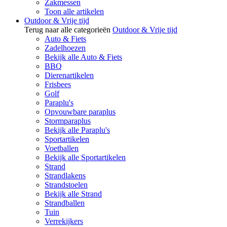
Zakmessen
Toon alle artikelen
Outdoor & Vrije tijd
Terug naar alle categorieën
Outdoor & Vrije tijd
Auto & Fiets
Zadelhoezen
Bekijk alle Auto & Fiets
BBQ
Dierenartikelen
Frisbees
Golf
Paraplu's
Opvouwbare paraplus
Stormparaplus
Bekijk alle Paraplu's
Sportartikelen
Voetballen
Bekijk alle Sportartikelen
Strand
Strandlakens
Strandstoelen
Bekijk alle Strand
Strandballen
Tuin
Verrekijkers