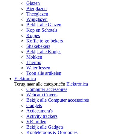
Glazen
Bierglazen
Theeglazen
Wijnglazen
Bekijk alle Glazen
Kop en Schotels
Kopjes
Koffie to go bekers
Shakebekers
Bekijk alle Kopjes
Mokken
Thermo
Waterflessen
Toon alle artikelen
Elektronica
Terug naar alle categorieën
Elektronica
Computer accessoires
Webcam Covers
Bekijk alle Computer accessoires
Gadgets
Actiecamera's
Activity trackers
VR brillen
Bekijk alle Gadgets
Koptelefoons & Oordopjes