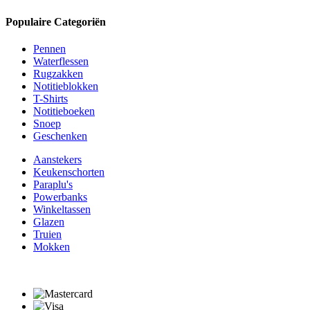
Populaire Categoriën
Pennen
Waterflessen
Rugzakken
Notitieblokken
T-Shirts
Notitieboeken
Snoep
Geschenken
Aanstekers
Keukenschorten
Paraplu's
Powerbanks
Winkeltassen
Glazen
Truien
Mokken