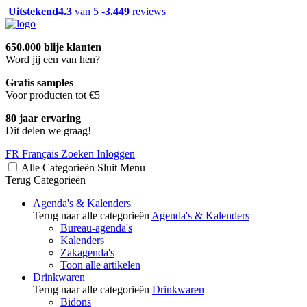
Uitstekend
4.3
van 5 -
3.449
reviews
650.000 blije klanten
Word jij een van hen?
Gratis samples
Voor producten tot €5
80 jaar ervaring
Dit delen we graag!
FR
Français
Zoeken
Inloggen
Alle Categorieën
Sluit
Menu
Terug
Categorieën
Agenda's & Kalenders
Terug naar alle categorieën
Agenda's & Kalenders
Bureau-agenda's
Kalenders
Zakagenda's
Toon alle artikelen
Drinkwaren
Terug naar alle categorieën
Drinkwaren
Bidons