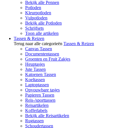
Bekijk alle Pennen
Potloden
Kleurpotloden
Vulpotloden
Bekijk alle Potloden
Schrijfsets
Toon alle artikelen
Tassen & Reizen
Terug naar alle categorieën
Tassen & Reizen
Canvas Tassen
Documententassen
Groenten en Fruit Zakjes
Heuptasjes
Jute Tassen
Katoenen Tassen
Koeltassen
Laptoptassen
Opvouwbare tasjes
Papieren Tassen
Reis-/sporttassen
Reisartikelen
Kofferlabels
Bekijk alle Reisartikelen
Rugtassen
Schoudertassen