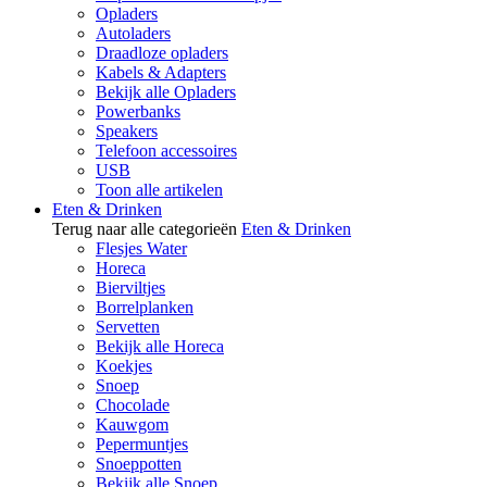
Opladers
Autoladers
Draadloze opladers
Kabels & Adapters
Bekijk alle Opladers
Powerbanks
Speakers
Telefoon accessoires
USB
Toon alle artikelen
Eten & Drinken
Terug naar alle categorieën
Eten & Drinken
Flesjes Water
Horeca
Bierviltjes
Borrelplanken
Servetten
Bekijk alle Horeca
Koekjes
Snoep
Chocolade
Kauwgom
Pepermuntjes
Snoeppotten
Bekijk alle Snoep