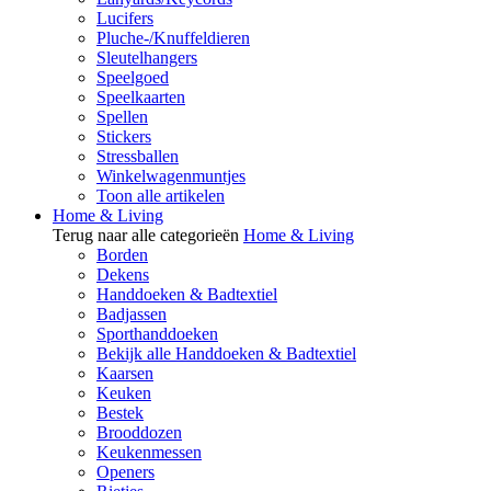
Lucifers
Pluche-/Knuffeldieren
Sleutelhangers
Speelgoed
Speelkaarten
Spellen
Stickers
Stressballen
Winkelwagenmuntjes
Toon alle artikelen
Home & Living
Terug naar alle categorieën
Home & Living
Borden
Dekens
Handdoeken & Badtextiel
Badjassen
Sporthanddoeken
Bekijk alle Handdoeken & Badtextiel
Kaarsen
Keuken
Bestek
Brooddozen
Keukenmessen
Openers