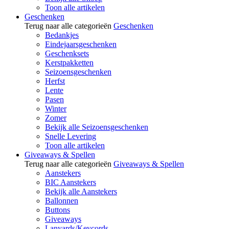
Toon alle artikelen
Geschenken
Terug naar alle categorieën
Geschenken
Bedankjes
Eindejaarsgeschenken
Geschenksets
Kerstpakketten
Seizoensgeschenken
Herfst
Lente
Pasen
Winter
Zomer
Bekijk alle Seizoensgeschenken
Snelle Levering
Toon alle artikelen
Giveaways & Spellen
Terug naar alle categorieën
Giveaways & Spellen
Aanstekers
BIC Aanstekers
Bekijk alle Aanstekers
Ballonnen
Buttons
Giveaways
Lanyards/Keycords