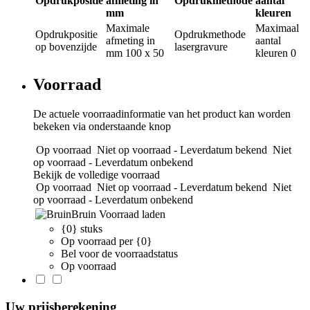
Opdrukpositie
afmeting in
Opdrukmethode
aantal
mm
kleuren
Maximale
Maximaal
Opdrukpositie
Opdrukmethode
afmeting in
aantal
op bovenzijde
lasergravure
mm
100 x 50
kleuren
0
Voorraad
De actuele voorraadinformatie van het product kan worden
bekeken via onderstaande knop
Op voorraad
Niet op voorraad - Leverdatum bekend
Niet
op voorraad - Leverdatum onbekend
Bekijk de volledige voorraad
Op voorraad
Niet op voorraad - Leverdatum bekend
Niet
op voorraad - Leverdatum onbekend
Bruin
Voorraad laden
{0} stuks
Op voorraad per {0}
Bel voor de voorraadstatus
Op voorraad
Uw prijsberekening