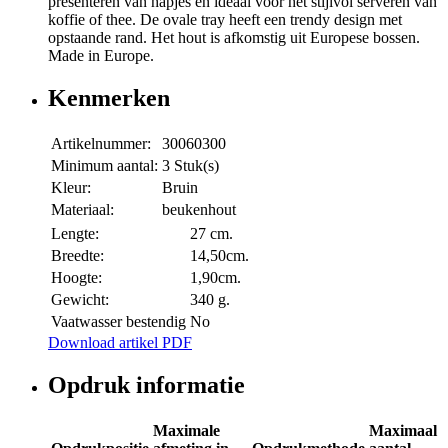
presenteren van hapjes en ideaal voor het stijlvol serveren van
koffie of thee. De ovale tray heeft een trendy design met
opstaande rand. Het hout is afkomstig uit Europese bossen.
Made in Europe.
Kenmerken
Artikelnummer:
30060300
Minimum aantal:
3 Stuk(s)
Kleur:
Bruin
Materiaal:
beukenhout
Lengte:
27 cm.
Breedte:
14,50cm.
Hoogte:
1,90cm.
Gewicht:
340 g.
Vaatwasser bestendig
No
Download artikel PDF
Opdruk informatie
Maximale
Maximaal