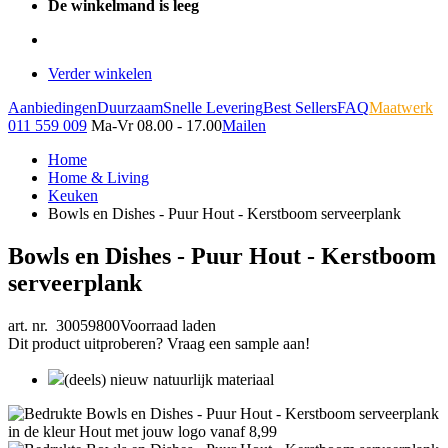
De winkelmand is leeg
Verder winkelen
Aanbiedingen
Duurzaam
Snelle Levering
Best Sellers
FAQ
Maatwerk
011 559 009
Ma-Vr 08.00 - 17.00
Mailen
Home
Home & Living
Keuken
Bowls en Dishes - Puur Hout - Kerstboom serveerplank
Bowls en Dishes - Puur Hout - Kerstboom
serveerplank
art. nr. 30059800
Voorraad laden
Dit product uitproberen? Vraag een sample aan!
(deels) nieuw natuurlijk materiaal