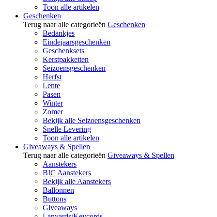
Toon alle artikelen
Geschenken
Terug naar alle categorieën
Geschenken
Bedankjes
Eindejaarsgeschenken
Geschenksets
Kerstpakketten
Seizoensgeschenken
Herfst
Lente
Pasen
Winter
Zomer
Bekijk alle Seizoensgeschenken
Snelle Levering
Toon alle artikelen
Giveaways & Spellen
Terug naar alle categorieën
Giveaways & Spellen
Aanstekers
BIC Aanstekers
Bekijk alle Aanstekers
Ballonnen
Buttons
Giveaways
Lanyards/Keycords