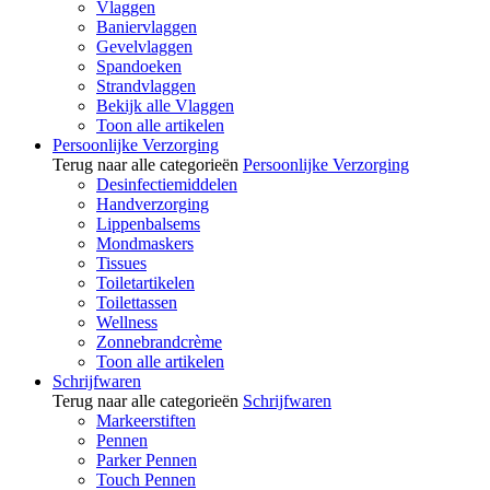
Vlaggen
Baniervlaggen
Gevelvlaggen
Spandoeken
Strandvlaggen
Bekijk alle Vlaggen
Toon alle artikelen
Persoonlijke Verzorging
Terug naar alle categorieën
Persoonlijke Verzorging
Desinfectiemiddelen
Handverzorging
Lippenbalsems
Mondmaskers
Tissues
Toiletartikelen
Toilettassen
Wellness
Zonnebrandcrème
Toon alle artikelen
Schrijfwaren
Terug naar alle categorieën
Schrijfwaren
Markeerstiften
Pennen
Parker Pennen
Touch Pennen