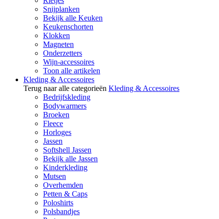
Rietjes
Snijplanken
Bekijk alle Keuken
Keukenschorten
Klokken
Magneten
Onderzetters
Wijn-accessoires
Toon alle artikelen
Kleding & Accessoires
Terug naar alle categorieën
Kleding & Accessoires
Bedrijfskleding
Bodywarmers
Broeken
Fleece
Horloges
Jassen
Softshell Jassen
Bekijk alle Jassen
Kinderkleding
Mutsen
Overhemden
Petten & Caps
Poloshirts
Polsbandjes