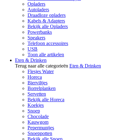
Opladers
Autoladers
Draadloze opladers
Kabels & Adapters
Bekijk alle Opladers
Powerbanks
Speakers
Telefoon accessoires
USB
Toon alle artikelen
Eten & Drinken
Terug naar alle categorieën
Eten & Drinken
Flesjes Water
Horeca
Bierviltjes
Borrelplanken
Servetten
Bekijk alle Horeca
Koekjes
Snoep
Chocolade
Kauwgom
Pepermuntjes
Snoeppotten
Bekijk alle Snoep