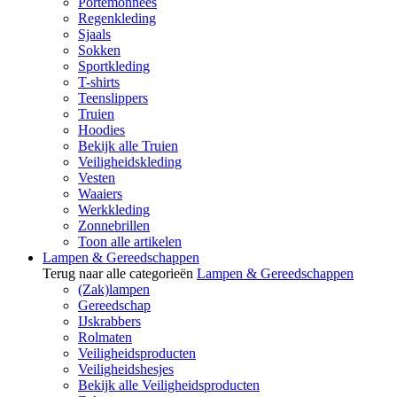
Portemonnees
Regenkleding
Sjaals
Sokken
Sportkleding
T-shirts
Teenslippers
Truien
Hoodies
Bekijk alle Truien
Veiligheidskleding
Vesten
Waaiers
Werkkleding
Zonnebrillen
Toon alle artikelen
Lampen & Gereedschappen
Terug naar alle categorieën
Lampen & Gereedschappen
(Zak)lampen
Gereedschap
IJskrabbers
Rolmaten
Veiligheidsproducten
Veiligheidshesjes
Bekijk alle Veiligheidsproducten