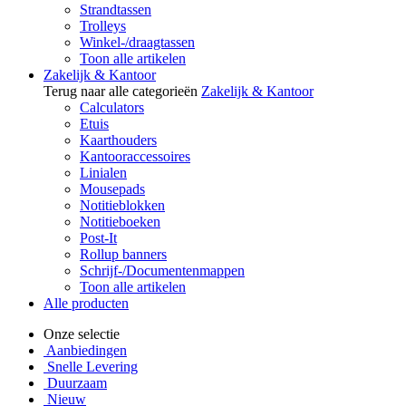
Strandtassen
Trolleys
Winkel-/draagtassen
Toon alle artikelen
Zakelijk & Kantoor
Terug naar alle categorieën
Zakelijk & Kantoor
Calculators
Etuis
Kaarthouders
Kantooraccessoires
Linialen
Mousepads
Notitieblokken
Notitieboeken
Post-It
Rollup banners
Schrijf-/Documentenmappen
Toon alle artikelen
Alle producten
Onze selectie
Aanbiedingen
Snelle Levering
Duurzaam
Nieuw