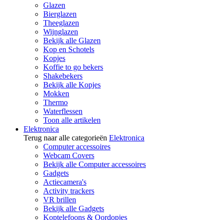
Glazen
Bierglazen
Theeglazen
Wijnglazen
Bekijk alle Glazen
Kop en Schotels
Kopjes
Koffie to go bekers
Shakebekers
Bekijk alle Kopjes
Mokken
Thermo
Waterflessen
Toon alle artikelen
Elektronica
Terug naar alle categorieën
Elektronica
Computer accessoires
Webcam Covers
Bekijk alle Computer accessoires
Gadgets
Actiecamera's
Activity trackers
VR brillen
Bekijk alle Gadgets
Koptelefoons & Oordopjes