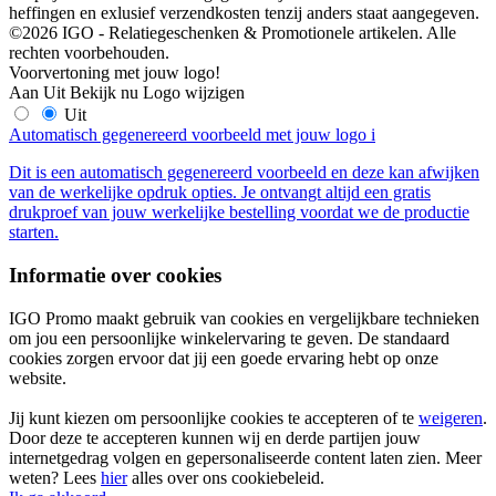
heffingen en exlusief verzendkosten tenzij anders staat aangegeven.
©2026 IGO - Relatiegeschenken & Promotionele artikelen. Alle
rechten voorbehouden.
Voorvertoning met jouw logo!
Aan
Uit
Bekijk nu
Logo wijzigen
Uit
Automatisch gegenereerd voorbeeld met jouw logo
i
Dit is een automatisch gegenereerd voorbeeld en deze kan afwijken
van de werkelijke opdruk opties. Je ontvangt altijd een gratis
drukproef van jouw werkelijke bestelling voordat we de productie
starten.
Informatie over cookies
IGO Promo maakt gebruik van cookies en vergelijkbare technieken
om jou een persoonlijke winkelervaring te geven. De standaard
cookies zorgen ervoor dat jij een goede ervaring hebt op onze
website.
Jij kunt kiezen om persoonlijke cookies te accepteren of te
weigeren
.
Door deze te accepteren kunnen wij en derde partijen jouw
internetgedrag volgen en gepersonaliseerde content laten zien. Meer
weten? Lees
hier
alles over ons cookiebeleid.