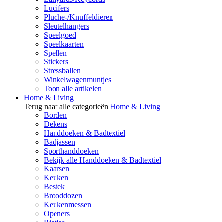
Lucifers
Pluche-/Knuffeldieren
Sleutelhangers
Speelgoed
Speelkaarten
Spellen
Stickers
Stressballen
Winkelwagenmuntjes
Toon alle artikelen
Home & Living
Terug naar alle categorieën
Home & Living
Borden
Dekens
Handdoeken & Badtextiel
Badjassen
Sporthanddoeken
Bekijk alle Handdoeken & Badtextiel
Kaarsen
Keuken
Bestek
Brooddozen
Keukenmessen
Openers