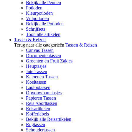
Bekijk alle Pennen
Potloden
Kleurpotloden
Vulpotloden
Bekijk alle Potloden
Schrijfsets
Toon alle artikelen
Tassen & Reizen
Terug naar alle categorieën
Tassen & Reizen
Canvas Tassen
Documententassen
Groenten en Fruit Zakjes
Heuptasjes
Jute Tassen
Katoenen Tassen
Koeltassen
Laptoptassen
Opvouwbare tasjes
Papieren Tassen
Reis-/sporttassen
Reisartikelen
Kofferlabels
Bekijk alle Reisartikelen
Rugtassen
Schoudertassen