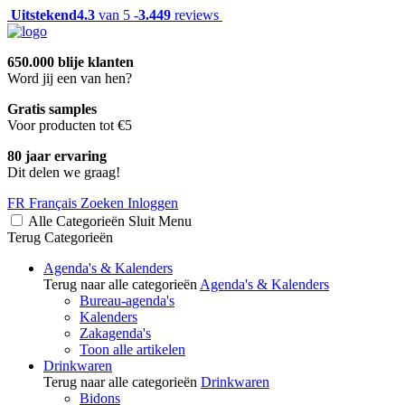
Uitstekend
4.3
van 5 -
3.449
reviews
650.000 blije klanten
Word jij een van hen?
Gratis samples
Voor producten tot €5
80 jaar ervaring
Dit delen we graag!
FR
Français
Zoeken
Inloggen
Alle Categorieën
Sluit
Menu
Terug
Categorieën
Agenda's & Kalenders
Terug naar alle categorieën
Agenda's & Kalenders
Bureau-agenda's
Kalenders
Zakagenda's
Toon alle artikelen
Drinkwaren
Terug naar alle categorieën
Drinkwaren
Bidons