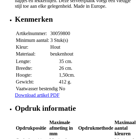
hapjes en lekkernijen. Deze serveerplank voegt een vleugje
stijl toe aan elke gelegenheid. Made in Europe.
Kenmerken
Artikelnummer:
30059800
Minimum aantal:
3 Stuk(s)
Kleur:
Hout
Materiaal:
beukenhout
Lengte:
35 cm.
Breedte:
26 cm.
Hoogte:
1,50cm.
Gewicht:
412 g.
Vaatwasser bestendig
No
Download artikel PDF
Opdruk informatie
Maximale
Maximaal
Opdrukpositie
afmeting in
Opdrukmethode
aantal
mm
kleuren