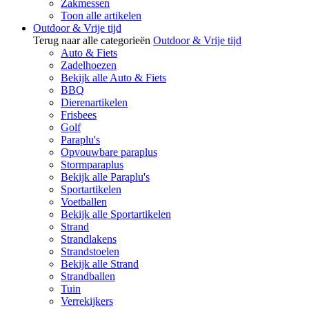
Zakmessen
Toon alle artikelen
Outdoor & Vrije tijd
Terug naar alle categorieën
Outdoor & Vrije tijd
Auto & Fiets
Zadelhoezen
Bekijk alle Auto & Fiets
BBQ
Dierenartikelen
Frisbees
Golf
Paraplu's
Opvouwbare paraplus
Stormparaplus
Bekijk alle Paraplu's
Sportartikelen
Voetballen
Bekijk alle Sportartikelen
Strand
Strandlakens
Strandstoelen
Bekijk alle Strand
Strandballen
Tuin
Verrekijkers