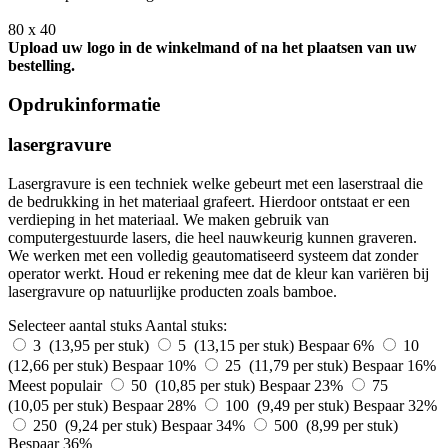
80 x 40
Upload uw logo in de winkelmand of na het plaatsen van uw
bestelling.
Opdrukinformatie
lasergravure
Lasergravure is een techniek welke gebeurt met een laserstraal die
de bedrukking in het materiaal grafeert. Hierdoor ontstaat er een
verdieping in het materiaal. We maken gebruik van
computergestuurde lasers, die heel nauwkeurig kunnen graveren.
We werken met een volledig geautomatiseerd systeem dat zonder
operator werkt. Houd er rekening mee dat de kleur kan variëren bij
lasergravure op natuurlijke producten zoals bamboe.
Selecteer aantal stuks
Aantal stuks:
3 (13,95 per stuk)
5 (13,15 per stuk)
Bespaar 6%
10
(12,66 per stuk)
Bespaar 10%
25 (11,79 per stuk)
Bespaar 16%
Meest populair
50 (10,85 per stuk)
Bespaar 23%
75
(10,05 per stuk)
Bespaar 28%
100 (9,49 per stuk)
Bespaar 32%
250 (9,24 per stuk)
Bespaar 34%
500 (8,99 per stuk)
Bespaar 36%