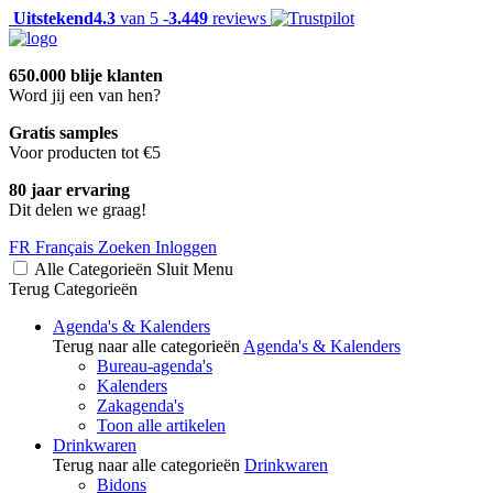
Uitstekend
4.3
van 5 -
3.449
reviews
650.000 blije klanten
Word jij een van hen?
Gratis samples
Voor producten tot €5
80 jaar ervaring
Dit delen we graag!
FR
Français
Zoeken
Inloggen
Alle Categorieën
Sluit
Menu
Terug
Categorieën
Agenda's & Kalenders
Terug naar alle categorieën
Agenda's & Kalenders
Bureau-agenda's
Kalenders
Zakagenda's
Toon alle artikelen
Drinkwaren
Terug naar alle categorieën
Drinkwaren
Bidons