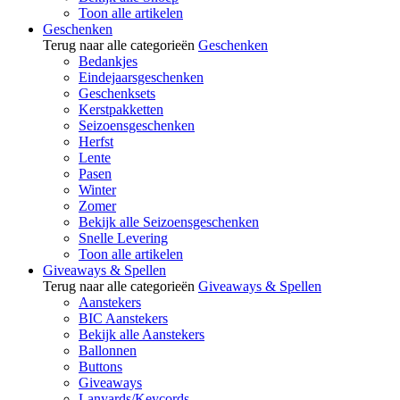
Toon alle artikelen
Geschenken
Terug naar alle categorieën
Geschenken
Bedankjes
Eindejaarsgeschenken
Geschenksets
Kerstpakketten
Seizoensgeschenken
Herfst
Lente
Pasen
Winter
Zomer
Bekijk alle Seizoensgeschenken
Snelle Levering
Toon alle artikelen
Giveaways & Spellen
Terug naar alle categorieën
Giveaways & Spellen
Aanstekers
BIC Aanstekers
Bekijk alle Aanstekers
Ballonnen
Buttons
Giveaways
Lanyards/Keycords