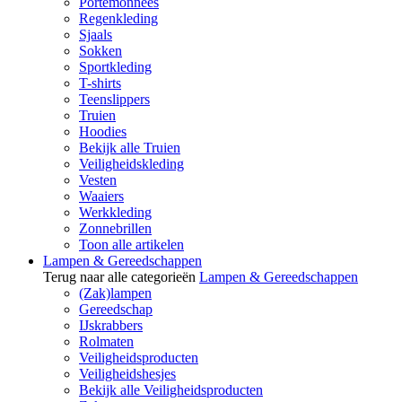
Portemonnees
Regenkleding
Sjaals
Sokken
Sportkleding
T-shirts
Teenslippers
Truien
Hoodies
Bekijk alle Truien
Veiligheidskleding
Vesten
Waaiers
Werkkleding
Zonnebrillen
Toon alle artikelen
Lampen & Gereedschappen
Terug naar alle categorieën
Lampen & Gereedschappen
(Zak)lampen
Gereedschap
IJskrabbers
Rolmaten
Veiligheidsproducten
Veiligheidshesjes
Bekijk alle Veiligheidsproducten