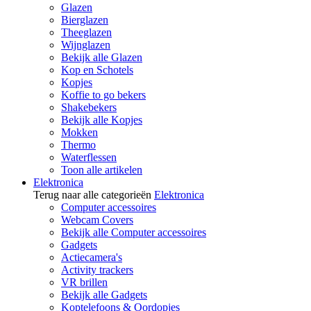
Glazen
Bierglazen
Theeglazen
Wijnglazen
Bekijk alle Glazen
Kop en Schotels
Kopjes
Koffie to go bekers
Shakebekers
Bekijk alle Kopjes
Mokken
Thermo
Waterflessen
Toon alle artikelen
Elektronica
Terug naar alle categorieën
Elektronica
Computer accessoires
Webcam Covers
Bekijk alle Computer accessoires
Gadgets
Actiecamera's
Activity trackers
VR brillen
Bekijk alle Gadgets
Koptelefoons & Oordopjes