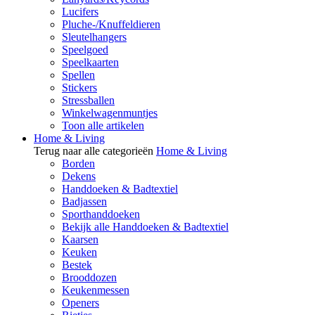
Lucifers
Pluche-/Knuffeldieren
Sleutelhangers
Speelgoed
Speelkaarten
Spellen
Stickers
Stressballen
Winkelwagenmuntjes
Toon alle artikelen
Home & Living
Terug naar alle categorieën
Home & Living
Borden
Dekens
Handdoeken & Badtextiel
Badjassen
Sporthanddoeken
Bekijk alle Handdoeken & Badtextiel
Kaarsen
Keuken
Bestek
Brooddozen
Keukenmessen
Openers