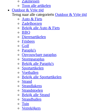
Zakmessen
Toon alle artikelen
Outdoor & Vrije tijd
Terug naar alle categorieën
Outdoor & Vrije tijd
Auto & Fiets
Zadelhoezen
Bekijk alle Auto & Fiets
BBQ
Dierenartikelen
Frisbees
Golf
Paraplu's
Opvouwbare paraplus
Stormparaplus
Bekijk alle Paraplu's
Sportartikelen
Voetballen
Bekijk alle Sportartikelen
Strand
Strandlakens
Strandstoelen
Bekijk alle Strand
Strandballen
Tuin
Verrekijkers