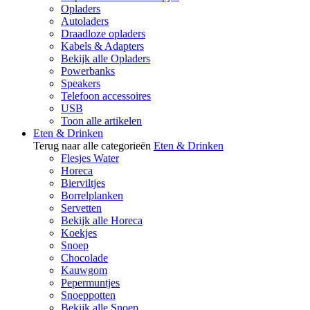
Opladers
Autoladers
Draadloze opladers
Kabels & Adapters
Bekijk alle Opladers
Powerbanks
Speakers
Telefoon accessoires
USB
Toon alle artikelen
Eten & Drinken
Terug naar alle categorieën
Eten & Drinken
Flesjes Water
Horeca
Bierviltjes
Borrelplanken
Servetten
Bekijk alle Horeca
Koekjes
Snoep
Chocolade
Kauwgom
Pepermuntjes
Snoeppotten
Bekijk alle Snoep