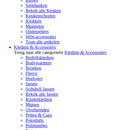
Rietjes
Snijplanken
Bekijk alle Keuken
Keukenschorten
Klokken
Magneten
Onderzetters
Wijn-accessoires
Toon alle artikelen
Kleding & Accessoires
Terug naar alle categorieën
Kleding & Accessoires
Bedrijfskleding
Bodywarmers
Broeken
Fleece
Horloges
Jassen
Softshell Jassen
Bekijk alle Jassen
Kinderkleding
Mutsen
Overhemden
Petten & Caps
Poloshirts
Polsbandjes