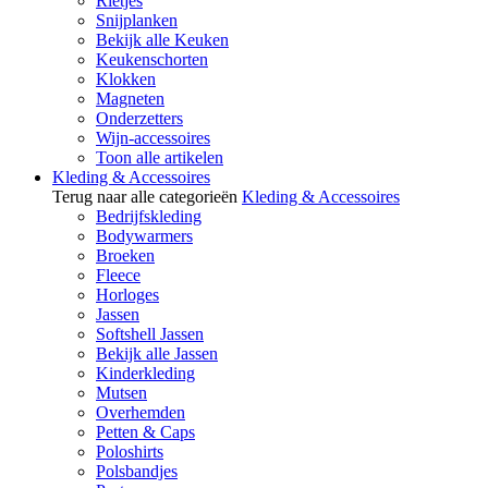
Rietjes
Snijplanken
Bekijk alle Keuken
Keukenschorten
Klokken
Magneten
Onderzetters
Wijn-accessoires
Toon alle artikelen
Kleding & Accessoires
Terug naar alle categorieën
Kleding & Accessoires
Bedrijfskleding
Bodywarmers
Broeken
Fleece
Horloges
Jassen
Softshell Jassen
Bekijk alle Jassen
Kinderkleding
Mutsen
Overhemden
Petten & Caps
Poloshirts
Polsbandjes