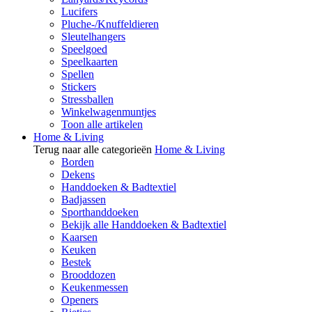
Lucifers
Pluche-/Knuffeldieren
Sleutelhangers
Speelgoed
Speelkaarten
Spellen
Stickers
Stressballen
Winkelwagenmuntjes
Toon alle artikelen
Home & Living
Terug naar alle categorieën
Home & Living
Borden
Dekens
Handdoeken & Badtextiel
Badjassen
Sporthanddoeken
Bekijk alle Handdoeken & Badtextiel
Kaarsen
Keuken
Bestek
Brooddozen
Keukenmessen
Openers