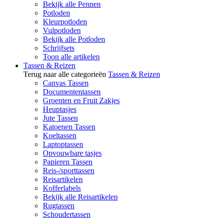
Bekijk alle Pennen
Potloden
Kleurpotloden
Vulpotloden
Bekijk alle Potloden
Schrijfsets
Toon alle artikelen
Tassen & Reizen
Terug naar alle categorieën
Tassen & Reizen
Canvas Tassen
Documententassen
Groenten en Fruit Zakjes
Heuptasjes
Jute Tassen
Katoenen Tassen
Koeltassen
Laptoptassen
Opvouwbare tasjes
Papieren Tassen
Reis-/sporttassen
Reisartikelen
Kofferlabels
Bekijk alle Reisartikelen
Rugtassen
Schoudertassen