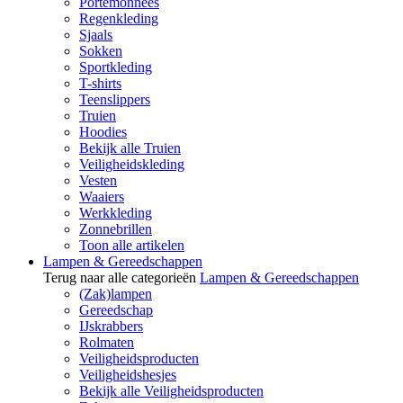
Portemonnees
Regenkleding
Sjaals
Sokken
Sportkleding
T-shirts
Teenslippers
Truien
Hoodies
Bekijk alle Truien
Veiligheidskleding
Vesten
Waaiers
Werkkleding
Zonnebrillen
Toon alle artikelen
Lampen & Gereedschappen
Terug naar alle categorieën
Lampen & Gereedschappen
(Zak)lampen
Gereedschap
IJskrabbers
Rolmaten
Veiligheidsproducten
Veiligheidshesjes
Bekijk alle Veiligheidsproducten