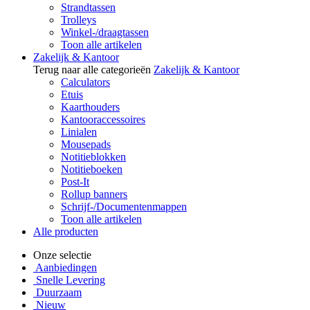
Strandtassen
Trolleys
Winkel-/draagtassen
Toon alle artikelen
Zakelijk & Kantoor
Terug naar alle categorieën
Zakelijk & Kantoor
Calculators
Etuis
Kaarthouders
Kantooraccessoires
Linialen
Mousepads
Notitieblokken
Notitieboeken
Post-It
Rollup banners
Schrijf-/Documentenmappen
Toon alle artikelen
Alle producten
Onze selectie
Aanbiedingen
Snelle Levering
Duurzaam
Nieuw