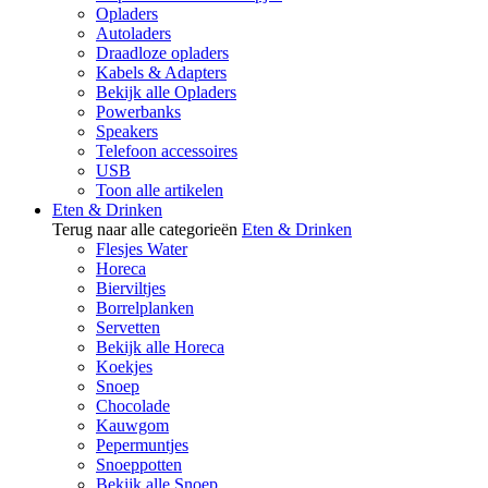
Opladers
Autoladers
Draadloze opladers
Kabels & Adapters
Bekijk alle Opladers
Powerbanks
Speakers
Telefoon accessoires
USB
Toon alle artikelen
Eten & Drinken
Terug naar alle categorieën
Eten & Drinken
Flesjes Water
Horeca
Bierviltjes
Borrelplanken
Servetten
Bekijk alle Horeca
Koekjes
Snoep
Chocolade
Kauwgom
Pepermuntjes
Snoeppotten
Bekijk alle Snoep