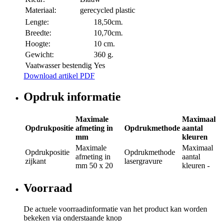
Materiaal:
gerecycled plastic
Lengte:
18,50cm.
Breedte:
10,70cm.
Hoogte:
10 cm.
Gewicht:
360 g.
Vaatwasser bestendig
Yes
Download artikel PDF
Opdruk informatie
Maximale
Maximaal
Opdrukpositie
afmeting in
Opdrukmethode
aantal
mm
kleuren
Maximale
Maximaal
Opdrukpositie
Opdrukmethode
afmeting in
aantal
zijkant
lasergravure
mm
50 x 20
kleuren
-
Voorraad
De actuele voorraadinformatie van het product kan worden
bekeken via onderstaande knop