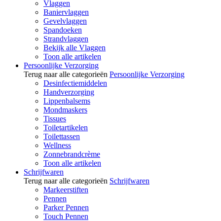
Vlaggen
Baniervlaggen
Gevelvlaggen
Spandoeken
Strandvlaggen
Bekijk alle Vlaggen
Toon alle artikelen
Persoonlijke Verzorging
Terug naar alle categorieën
Persoonlijke Verzorging
Desinfectiemiddelen
Handverzorging
Lippenbalsems
Mondmaskers
Tissues
Toiletartikelen
Toilettassen
Wellness
Zonnebrandcrème
Toon alle artikelen
Schrijfwaren
Terug naar alle categorieën
Schrijfwaren
Markeerstiften
Pennen
Parker Pennen
Touch Pennen