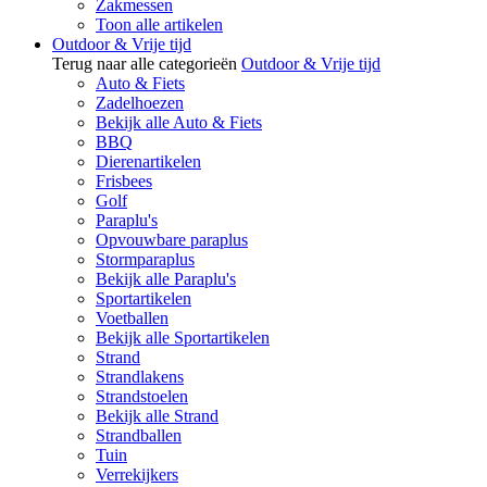
Zakmessen
Toon alle artikelen
Outdoor & Vrije tijd
Terug naar alle categorieën
Outdoor & Vrije tijd
Auto & Fiets
Zadelhoezen
Bekijk alle Auto & Fiets
BBQ
Dierenartikelen
Frisbees
Golf
Paraplu's
Opvouwbare paraplus
Stormparaplus
Bekijk alle Paraplu's
Sportartikelen
Voetballen
Bekijk alle Sportartikelen
Strand
Strandlakens
Strandstoelen
Bekijk alle Strand
Strandballen
Tuin
Verrekijkers