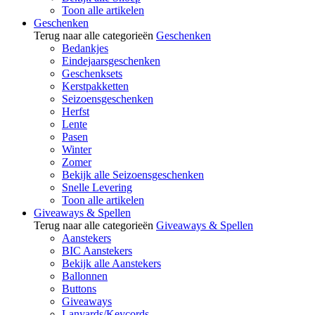
Toon alle artikelen
Geschenken
Terug naar alle categorieën
Geschenken
Bedankjes
Eindejaarsgeschenken
Geschenksets
Kerstpakketten
Seizoensgeschenken
Herfst
Lente
Pasen
Winter
Zomer
Bekijk alle Seizoensgeschenken
Snelle Levering
Toon alle artikelen
Giveaways & Spellen
Terug naar alle categorieën
Giveaways & Spellen
Aanstekers
BIC Aanstekers
Bekijk alle Aanstekers
Ballonnen
Buttons
Giveaways
Lanyards/Keycords