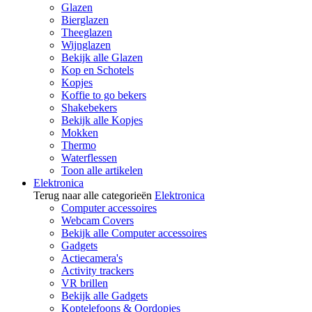
Glazen
Bierglazen
Theeglazen
Wijnglazen
Bekijk alle Glazen
Kop en Schotels
Kopjes
Koffie to go bekers
Shakebekers
Bekijk alle Kopjes
Mokken
Thermo
Waterflessen
Toon alle artikelen
Elektronica
Terug naar alle categorieën
Elektronica
Computer accessoires
Webcam Covers
Bekijk alle Computer accessoires
Gadgets
Actiecamera's
Activity trackers
VR brillen
Bekijk alle Gadgets
Koptelefoons & Oordopjes