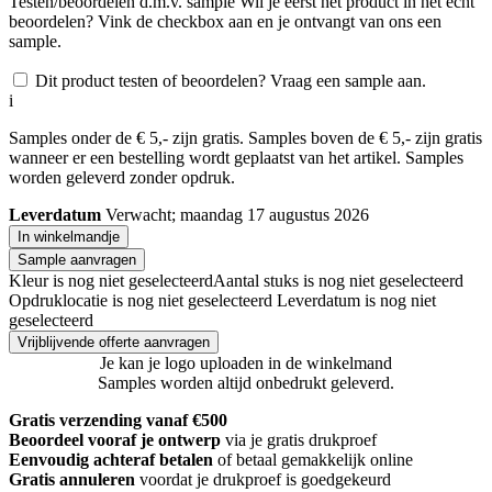
Testen/beoordelen d.m.v. sample
Wil je eerst het product in het echt
beoordelen? Vink de checkbox aan en je ontvangt van ons een
sample.
Dit product testen of beoordelen? Vraag een sample aan.
i
Samples onder de € 5,- zijn gratis. Samples boven de € 5,- zijn gratis
wanneer er een bestelling wordt geplaatst van het artikel. Samples
worden geleverd zonder opdruk.
Leverdatum
Verwacht; maandag 17 augustus 2026
In winkelmandje
Sample aanvragen
Kleur is nog niet geselecteerd
Aantal stuks is nog niet geselecteerd
Opdruklocatie is nog niet geselecteerd
Leverdatum is nog niet
geselecteerd
Vrijblijvende offerte aanvragen
Je kan je logo uploaden in de winkelmand
Samples worden altijd onbedrukt geleverd.
Gratis verzending vanaf €500
Beoordeel vooraf je ontwerp
via je gratis drukproef
Eenvoudig achteraf betalen
of betaal gemakkelijk online
Gratis annuleren
voordat je drukproef is goedgekeurd