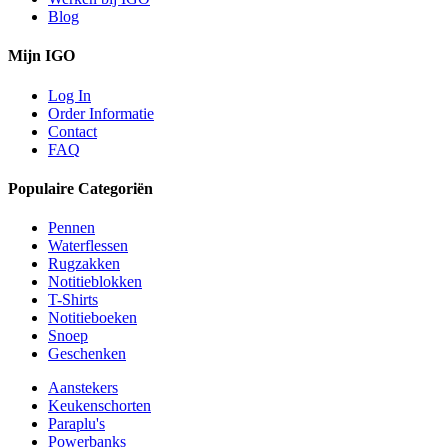
Blog
Mijn IGO
Log In
Order Informatie
Contact
FAQ
Populaire Categoriën
Pennen
Waterflessen
Rugzakken
Notitieblokken
T-Shirts
Notitieboeken
Snoep
Geschenken
Aanstekers
Keukenschorten
Paraplu's
Powerbanks