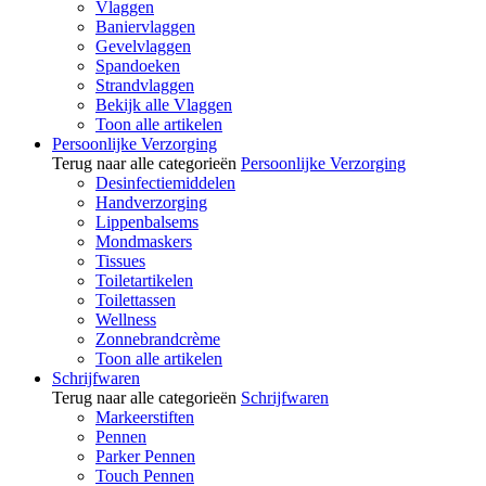
Vlaggen
Baniervlaggen
Gevelvlaggen
Spandoeken
Strandvlaggen
Bekijk alle Vlaggen
Toon alle artikelen
Persoonlijke Verzorging
Terug naar alle categorieën
Persoonlijke Verzorging
Desinfectiemiddelen
Handverzorging
Lippenbalsems
Mondmaskers
Tissues
Toiletartikelen
Toilettassen
Wellness
Zonnebrandcrème
Toon alle artikelen
Schrijfwaren
Terug naar alle categorieën
Schrijfwaren
Markeerstiften
Pennen
Parker Pennen
Touch Pennen