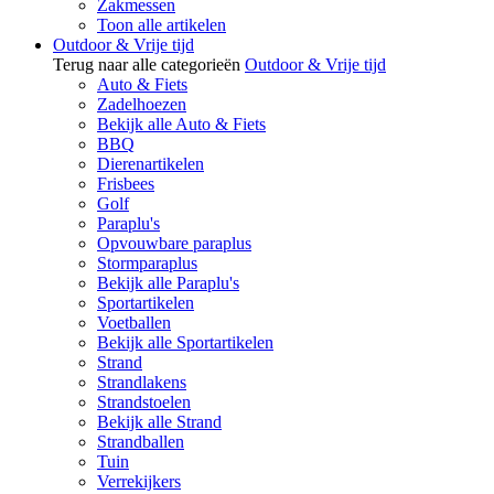
Zakmessen
Toon alle artikelen
Outdoor & Vrije tijd
Terug naar alle categorieën
Outdoor & Vrije tijd
Auto & Fiets
Zadelhoezen
Bekijk alle Auto & Fiets
BBQ
Dierenartikelen
Frisbees
Golf
Paraplu's
Opvouwbare paraplus
Stormparaplus
Bekijk alle Paraplu's
Sportartikelen
Voetballen
Bekijk alle Sportartikelen
Strand
Strandlakens
Strandstoelen
Bekijk alle Strand
Strandballen
Tuin
Verrekijkers