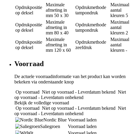
Maximale
Maximaal
Opdrukpositie
Opdrukmethode
afmeting in
aantal
op deksel
tampondruk
mm
50 x 30
kleuren
5
Maximale
Maximaal
Opdrukpositie
Opdrukmethode
afmeting in
aantal
op deksel
tampondruk
mm
80 x 40
kleuren
2
Maximale
Maximaal
Opdrukpositie
Opdrukmethode
afmeting in
aantal
op deksel
zeefdruk
mm
120 x 60
kleuren
-
Voorraad
De actuele voorraadinformatie van het product kan worden
bekeken via onderstaande knop
Op voorraad
Niet op voorraad - Leverdatum bekend
Niet
op voorraad - Leverdatum onbekend
Bekijk de volledige voorraad
Op voorraad
Niet op voorraad - Leverdatum bekend
Niet
op voorraad - Leverdatum onbekend
Nordic Blue
Voorraad laden
Saliegroen
Voorraad laden
Wit
Voorraad laden