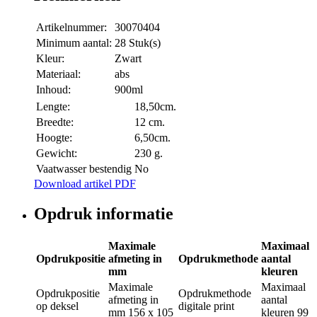
Artikelnummer:
30070404
Minimum aantal:
28 Stuk(s)
Kleur:
Zwart
Materiaal:
abs
Inhoud:
900ml
Lengte:
18,50cm.
Breedte:
12 cm.
Hoogte:
6,50cm.
Gewicht:
230 g.
Vaatwasser bestendig
No
Download artikel PDF
Opdruk informatie
Maximale
Maximaal
Opdrukpositie
afmeting in
Opdrukmethode
aantal
mm
kleuren
Maximale
Maximaal
Opdrukpositie
Opdrukmethode
afmeting in
aantal
op deksel
digitale print
mm
156 x 105
kleuren
99