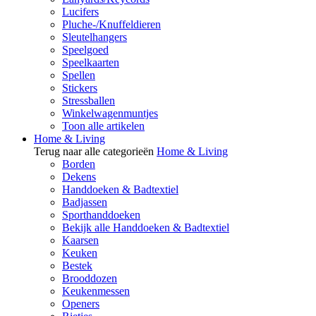
Lucifers
Pluche-/Knuffeldieren
Sleutelhangers
Speelgoed
Speelkaarten
Spellen
Stickers
Stressballen
Winkelwagenmuntjes
Toon alle artikelen
Home & Living
Terug naar alle categorieën
Home & Living
Borden
Dekens
Handdoeken & Badtextiel
Badjassen
Sporthanddoeken
Bekijk alle Handdoeken & Badtextiel
Kaarsen
Keuken
Bestek
Brooddozen
Keukenmessen
Openers