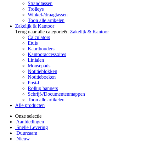
Strandtassen
Trolleys
Winkel-/draagtassen
Toon alle artikelen
Zakelijk & Kantoor
Terug naar alle categorieën
Zakelijk & Kantoor
Calculators
Etuis
Kaarthouders
Kantooraccessoires
Linialen
Mousepads
Notitieblokken
Notitieboeken
Post-It
Rollup banners
Schrijf-/Documentenmappen
Toon alle artikelen
Alle producten
Onze selectie
Aanbiedingen
Snelle Levering
Duurzaam
Nieuw