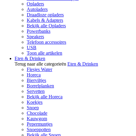
Opladers
Autoladers
Draadloze opladers
Kabels & Adapters
Bekijk alle Opladers
Powerbanks
Speakers
Telefoon accessoires
USB
Toon alle artikelen
Eten & Drinken
Terug naar alle categorieën
Eten & Drinken
Flesjes Water
Horeca
Bierviltjes
Borrelplanken
Servetten
Bekijk alle Horeca
Koekjes
Snoep
Chocolade
Kauwgom
Pepermuntjes
Snoeppotten
Bekijk alle Snoep