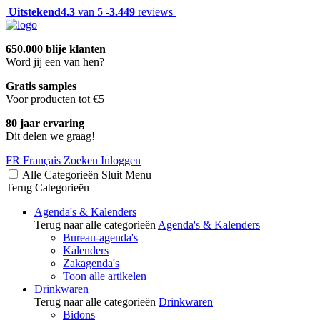
Uitstekend
4.3
van 5 -
3.449
reviews
650.000 blije klanten
Word jij een van hen?
Gratis samples
Voor producten tot €5
80 jaar ervaring
Dit delen we graag!
FR
Français
Zoeken
Inloggen
Alle Categorieën
Sluit
Menu
Terug
Categorieën
Agenda's & Kalenders
Terug naar alle categorieën
Agenda's & Kalenders
Bureau-agenda's
Kalenders
Zakagenda's
Toon alle artikelen
Drinkwaren
Terug naar alle categorieën
Drinkwaren
Bidons