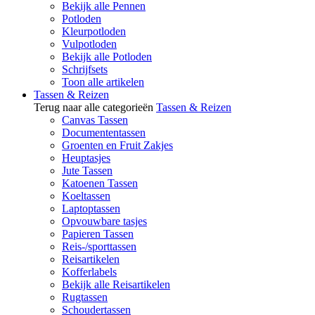
Bekijk alle Pennen
Potloden
Kleurpotloden
Vulpotloden
Bekijk alle Potloden
Schrijfsets
Toon alle artikelen
Tassen & Reizen
Terug naar alle categorieën
Tassen & Reizen
Canvas Tassen
Documententassen
Groenten en Fruit Zakjes
Heuptasjes
Jute Tassen
Katoenen Tassen
Koeltassen
Laptoptassen
Opvouwbare tasjes
Papieren Tassen
Reis-/sporttassen
Reisartikelen
Kofferlabels
Bekijk alle Reisartikelen
Rugtassen
Schoudertassen