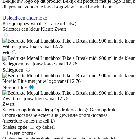
Bekijk uw logo op dit product
Bekijk dit product met je logo
Bekijk
dit product zonder je logo
Logoview is niet beschikbaar
Upload een ander logo
Kies je opties
Vanaf
7,17
(excl. btw)
Selecteer een kleur
Kleur:
Zwart
Wit
Saliegroen
Nordic Blue
Zwart
Selecteer opdruklocatie(s)
Opdruklocatie(s):
Geen opdruk
Opdruklocaties
Selecteer alle gewenste opdruklocaties
(meerdere opties mogelijk)
Snelste optie
op deksel
Geen opdruk
Opdruktechniek(en)
Selecteer de gewenste opdruktechniek