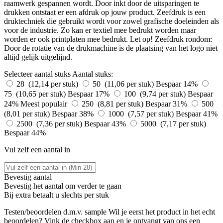
raamwerk gespannen wordt. Door inkt door de uitsparingen te
drukken ontstaat er een afdruk op jouw product. Zeefdruk is een
druktechniek die gebruikt wordt voor zowel grafische doeleinden als
voor de industrie. Zo kan er textiel mee bedrukt worden maar
worden er ook printplaten mee bedrukt. Let op! Zeefdruk rondom:
Door de rotatie van de drukmachine is de plaatsing van het logo niet
altijd gelijk uitgelijnd.
Selecteer aantal stuks
Aantal stuks:
28 (12,14 per stuk)
50 (11,06 per stuk)
Bespaar 14%
75 (10,65 per stuk)
Bespaar 17%
100 (9,74 per stuk)
Bespaar
24%
Meest populair
250 (8,81 per stuk)
Bespaar 31%
500
(8,01 per stuk)
Bespaar 38%
1000 (7,57 per stuk)
Bespaar 41%
2500 (7,36 per stuk)
Bespaar 43%
5000 (7,17 per stuk)
Bespaar 44%
Vul zelf een aantal in
Bevestig aantal
Bevestig het aantal om verder te gaan
Bij
extra betaalt u slechts
per stuk
Testen/beoordelen d.m.v. sample
Wil je eerst het product in het echt
beoordelen? Vink de checkbox aan en je ontvangt van ons een