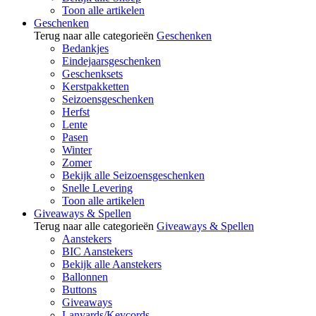
Toon alle artikelen
Geschenken
Terug naar alle categorieën
Geschenken
Bedankjes
Eindejaarsgeschenken
Geschenksets
Kerstpakketten
Seizoensgeschenken
Herfst
Lente
Pasen
Winter
Zomer
Bekijk alle Seizoensgeschenken
Snelle Levering
Toon alle artikelen
Giveaways & Spellen
Terug naar alle categorieën
Giveaways & Spellen
Aanstekers
BIC Aanstekers
Bekijk alle Aanstekers
Ballonnen
Buttons
Giveaways
Lanyards/Keycords