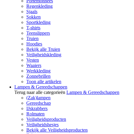
Portemonnees
Regenkleding
Sjaals
Sokken
Sportkleding
T-shirts
Teenslippers
Truien
Hoodies
Bekijk alle Truien
Veiligheidskleding
Vesten
Waaiers
Werkkleding
Zonnebrillen
Toon alle artikelen
Lampen & Gereedschappen
Terug naar alle categorieën
Lampen & Gereedschappen
(Zak)lampen
Gereedschap
IJskrabbers
Rolmaten
Veiligheidsproducten
Veiligheidshesjes
Bekijk alle Veiligheidsproducten