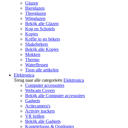
Glazen
Bierglazen
Theeglazen
Wijnglazen
Bekijk alle Glazen
Kop en Schotels
Kopjes
Koffie to go bekers
Shakebekers
Bekijk alle Kopjes
Mokken
Thermo
Waterflessen
Toon alle artikelen
Elektronica
Terug naar alle categorieën
Elektronica
Computer accessoires
Webcam Covers
Bekijk alle Computer accessoires
Gadgets
Actiecamera's
Activity trackers
VR brillen
Bekijk alle Gadgets
Koptelefoons & Oordopjes