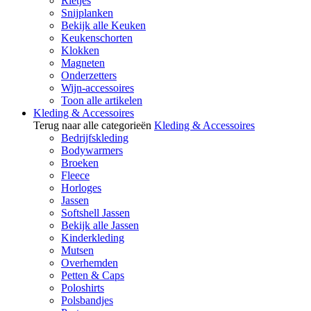
Rietjes
Snijplanken
Bekijk alle Keuken
Keukenschorten
Klokken
Magneten
Onderzetters
Wijn-accessoires
Toon alle artikelen
Kleding & Accessoires
Terug naar alle categorieën
Kleding & Accessoires
Bedrijfskleding
Bodywarmers
Broeken
Fleece
Horloges
Jassen
Softshell Jassen
Bekijk alle Jassen
Kinderkleding
Mutsen
Overhemden
Petten & Caps
Poloshirts
Polsbandjes